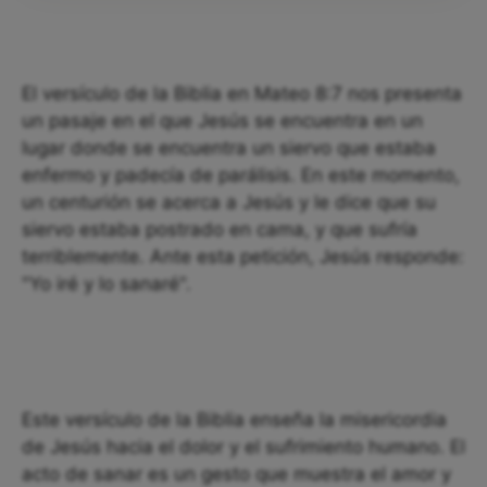
El versículo de la Biblia en Mateo 8:7 nos presenta
un pasaje en el que Jesús se encuentra en un
lugar donde se encuentra un siervo que estaba
enfermo y padecía de parálisis. En este momento,
un centurión se acerca a Jesús y le dice que su
siervo estaba postrado en cama, y que sufría
terriblemente. Ante esta petición, Jesús responde:
"Yo iré y lo sanaré".
Este versículo de la Biblia enseña la misericordia
de Jesús hacia el dolor y el sufrimiento humano. El
acto de sanar es un gesto que muestra el amor y