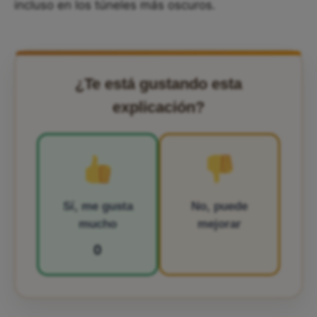
incluso en los túneles más oscuros.
¿Te está gustando esta
explicación?
Sí, me gusta
No, puede
mucho
mejorar
0