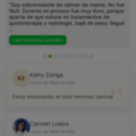
"Soy sobreviviente de cáncer de mama. No fue
fácil. Durante mi proceso fue muy duro, porque
aparte de que estuve en tratamientos de
quimioterapia y radiología, bajé de peso; llegué
...
Leer testimonio completo
Katty Zúniga
KZ
“
Lector de Biblia Bendita
Estoy empezando en este hermoso caminar
Carmen Loaiza
Lector de Biblia Bendita