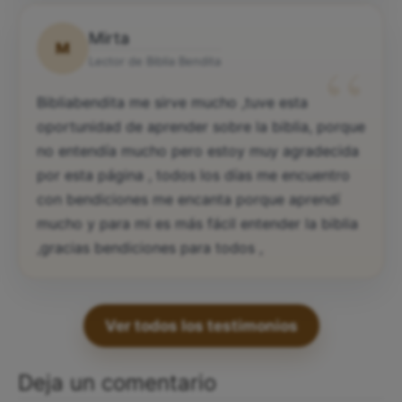
Mirta
M
“
Lector de Biblia Bendita
Bibliabendita me sirve mucho ,tuve esta
oportunidad de aprender sobre la biblia, porque
no entendía mucho pero estoy muy agradecida
por esta página , todos los días me encuentro
con bendiciones me encanta porque aprendí
mucho y para mi es más fácil entender la biblia
,gracias bendiciones para todos ,
Ver todos los testimonios
Deja un comentario