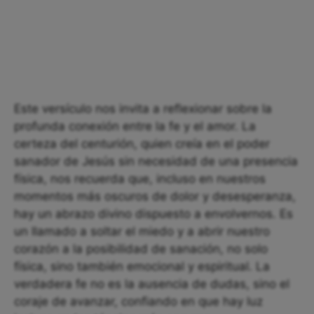
Este versículo nos invita a reflexionar sobre la
profunda conexión entre la fe y el amor. La
certeza del centurión, quien creía en el poder
sanador de Jesús sin necesidad de una presencia
física, nos recuerda que, incluso en nuestros
momentos más oscuros de dolor y desesperanza,
hay un abrazo divino dispuesto a envolvernos. Es
un llamado a soltar el miedo y a abrir nuestro
corazón a la posibilidad de sanación, no solo
física, sino también emocional y espiritual. La
verdadera fe no es la ausencia de dudas, sino el
coraje de avanzar, confiando en que hay luz