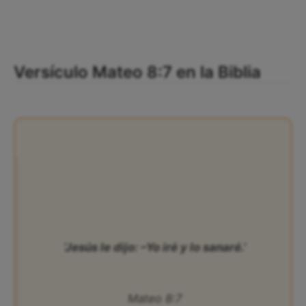
Versículo Mateo 8:7 en la Biblia
‘Jesús le dijo: –Yo iré y lo sanaré.’
Mateo 8:7