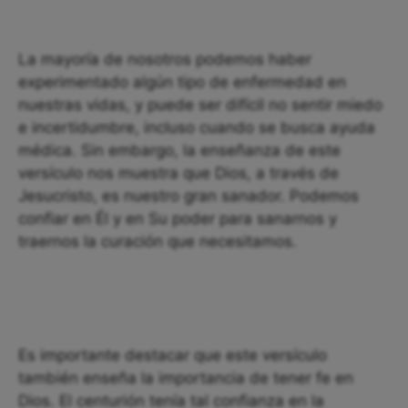
La mayoría de nosotros podemos haber
experimentado algún tipo de enfermedad en
nuestras vidas, y puede ser difícil no sentir miedo
e incertidumbre, incluso cuando se busca ayuda
médica. Sin embargo, la enseñanza de este
versículo nos muestra que Dios, a través de
Jesucristo, es nuestro gran sanador. Podemos
confiar en Él y en Su poder para sanarnos y
traernos la curación que necesitamos.
Es importante destacar que este versículo
también enseña la importancia de tener fe en
Dios. El centurión tenía tal confianza en la