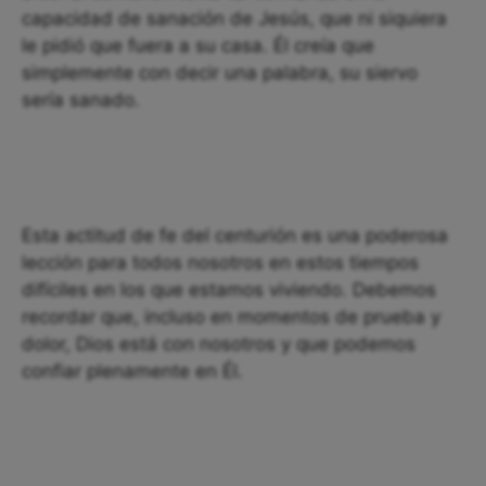
capacidad de sanación de Jesús, que ni siquiera
le pidió que fuera a su casa. Él creía que
simplemente con decir una palabra, su siervo
sería sanado.
Esta actitud de fe del centurión es una poderosa
lección para todos nosotros en estos tiempos
difíciles en los que estamos viviendo. Debemos
recordar que, incluso en momentos de prueba y
dolor, Dios está con nosotros y que podemos
confiar plenamente en Él.