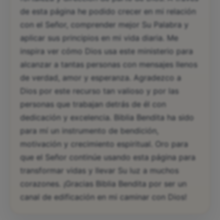
de esta página he podido crecer en mi relación
con el Señor, comprender mejor Su Palabra y
aplicar sus principios en mi vida diaria. Me
inspira ver cómo Dios usa este ministerio para
alcanzar a tantas personas con mensajes llenos
de verdad, amor y esperanza. Agradezco a
Dios por este recurso tan valioso y por las
personas que trabajan detrás de él con
dedicación y excelencia. Biblia Bendita ha sido
para mí un instrumento de bendición,
motivación y crecimiento espiritual. Oro para
que el Señor continúe usando esta página para
transformar vidas y llevar Su luz a muchos
corazones. ¡Gracias Biblia Bendita por ser un
canal de edificación en mi caminar con Dios!