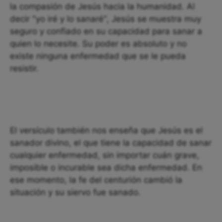
la compasión de Jesús hacia la humanidad. Al
decir "yo iré y lo sanaré", Jesús se muestra muy
seguro y confiado en su capacidad para sanar a
quien lo necesite. Su poder es absoluto y no
existe ninguna enfermedad que se le pueda
resistir.
El versículo también nos enseña que Jesús es el
sanador divino, el que tiene la capacidad de sanar
cualquier enfermedad, sin importar cuán grave,
imposible o incurable sea dicha enfermedad. En
ese momento, la fe del centurión cambió la
situación y su siervo fue sanado.