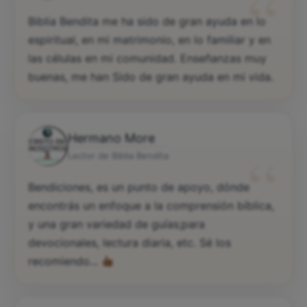
“
Biblia Bendita me ha sido de gran ayuda en lo
espiritual, en mi matrimonio, en lo familiar y en
las células en mi comunidad. Enseñanzas muy
buenas, me han Sido de gran ayuda en mi vida.
Hermano More
“
Lector de Biblia Bendita
Bendiciones, es un punto de apoyo, dónde
encontrás un enfoque a la comprensión bíblica,
y una gran variedad de guías;para
devocionales, lectura diaria, etc. Sé los
recomiendo...