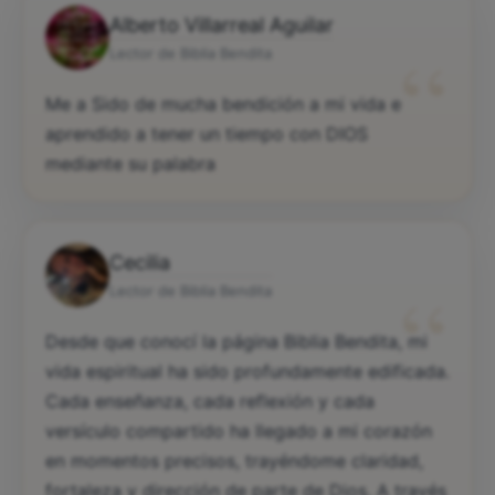
Alberto Villarreal Aguilar
“
Lector de Biblia Bendita
Me a Sido de mucha bendición a mi vida e
aprendido a tener un tiempo con DIOS
mediante su palabra
Cecilia
“
Lector de Biblia Bendita
Desde que conocí la página Biblia Bendita, mi
vida espiritual ha sido profundamente edificada.
Cada enseñanza, cada reflexión y cada
versículo compartido ha llegado a mi corazón
en momentos precisos, trayéndome claridad,
fortaleza y dirección de parte de Dios. A través