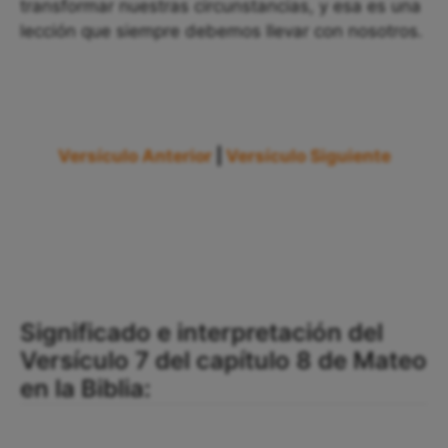
transformar nuestras circunstancias, y esa es una
lección que siempre debemos llevar con nosotros.
Versículo Anterior
|
Versículo Siguiente
Significado e interpretación del
Versículo 7 del capítulo 8 de Mateo
en la Biblia: