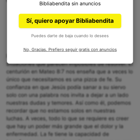
Corta sobre Mateo 8:7
Bibliabendita sin anuncios
Sí, quiero apoyar Bibliabendita
Puedes darte de baja cuando lo desees
No, Gracias. Prefiero seguir gratis con anuncios
En la vida, a menudo nos encontramos ante
situaciones que parecen imposibles de resolver. El
centurión en Mateo 8:7 nos enseña que a veces lo
único que necesitamos es una pizca de fe. Su
confianza en que Jesús podía sanar a su siervo
solo con una palabra nos invita a dejar a un lado
nuestras dudas y temores. Así como él, podemos
recordar que no estamos solos en nuestras
luchas. A veces, todo lo que se requiere es creer
que hay un poder más grande que el dolor y la
enfermedad. La fe tiene la capacidad de