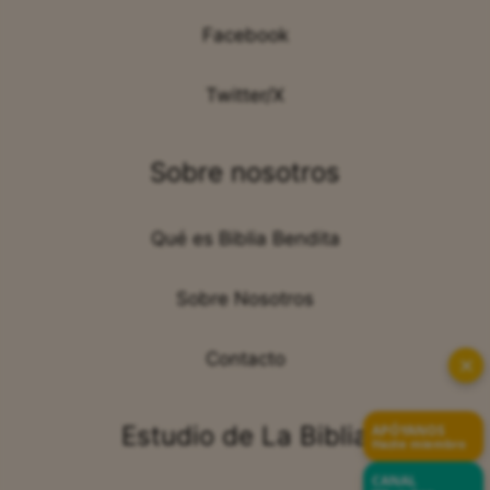
Facebook
Twitter/X
Sobre nosotros
Qué es Biblia Bendita
Sobre Nosotros
Contacto
✕
Estudio de La Biblia
APÓYANOS
Hazte miembro
CANAL