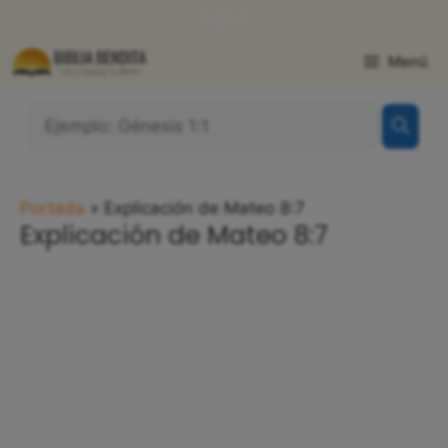
Saltar
WhatsApp
Facebook
X
al
contenido
Menú
¿Qué
Buscas?:
Portada
»
Explicación de Mateo 8:7
Explicación de Mateo 8:7