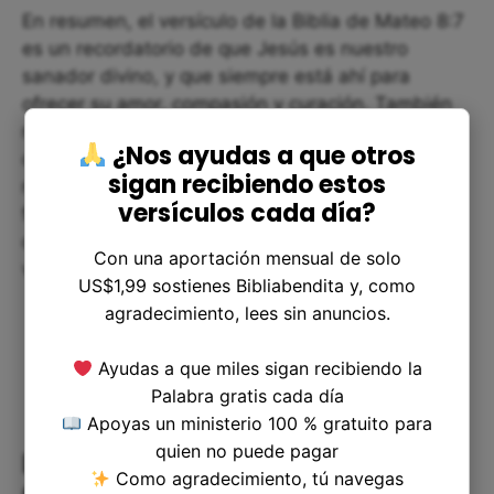
En resumen, el versículo de la Biblia de Mateo 8:7
es un recordatorio de que Jesús es nuestro
sanador divino, y que siempre está ahí para
ofrecer su amor, compasión y curación. También
nos enseña la importancia de tener fe en Él y de
¿Nos ayudas a que otros
confiar en Su poder para traernos la curación que
sigan recibiendo estos
necesitamos. Que este pasaje bíblico sea una
versículos cada día?
fuente de consuelo y esperanza para todos los
que necesiten del poder sanador de Jesús en sus
Con una aportación mensual de solo
vidas.
US$1,99 sostienes Bibliabendita y, como
agradecimiento, lees sin anuncios.
Ayudas a que miles sigan recibiendo la
Palabra gratis cada día
Apoyas un ministerio 100 % gratuito para
quien no puede pagar
La Fe Mueve Montañas: Reflexión
Como agradecimiento, tú navegas