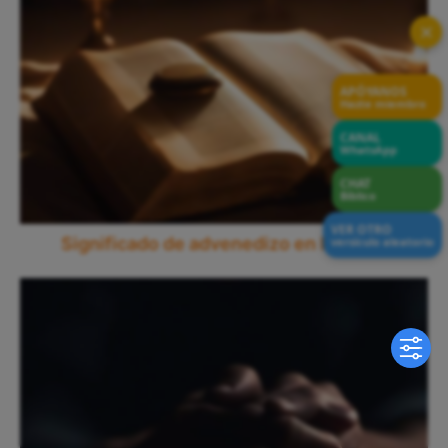
✕
APÓYANOS
Hazte miembro
CANAL
WhatsApp
CHAT
Bíblico
VER OTRO
Significado de advenedizo en la Biblia
versículo aleatorio