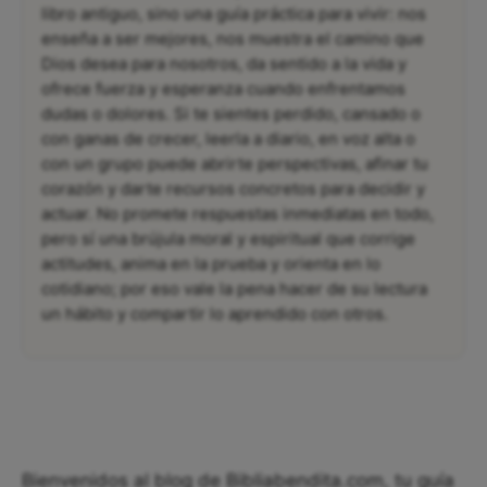
libro antiguo, sino una guía práctica para vivir: nos
enseña a ser mejores, nos muestra el camino que
Dios desea para nosotros, da sentido a la vida y
ofrece fuerza y esperanza cuando enfrentamos
dudas o dolores. Si te sientes perdido, cansado o
con ganas de crecer, leerla a diario, en voz alta o
con un grupo puede abrirte perspectivas, afinar tu
corazón y darte recursos concretos para decidir y
actuar. No promete respuestas inmediatas en todo,
pero sí una brújula moral y espiritual que corrige
actitudes, anima en la prueba y orienta en lo
cotidiano; por eso vale la pena hacer de su lectura
un hábito y compartir lo aprendido con otros.
Bienvenidos al blog de Bibliabendita.com, tu guía