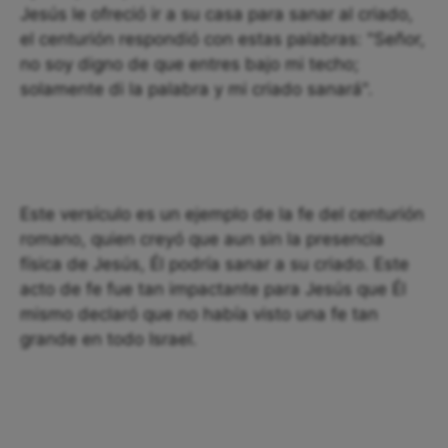
Jesús le ofreció ir a su casa para sanar al criado,
el centurión respondió con estas palabras: "Señor,
no soy digno de que entres bajo mi techo;
solamente di la palabra y mi criado sanará".
Este versículo es un ejemplo de la fe del centurión
romano, quien creyó que aun sin la presencia
física de Jesús, Él podría sanar a su criado. Este
acto de fe fue tan impactante para Jesús que Él
mismo declaró que no había visto una fe tan
grande en todo Israel.