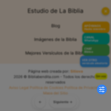
Estudio de La Biblia
✕
Blog
APÓYANOS
Hazte miembro
CANAL
Imágenes de la Biblia
WhatsApp
CHAT
Bíblico
Mejores Versículos de la Biblia
VER OTRO
versículo aleatorio
Página web creada por:
Sitiova
Sin voz
2026 © Bibliabendita.com - Todos los derechos
reservados
Aviso Legal
Política de Cookies
Política de Privacidad
Mapa del Sitio
←
Siguiente →