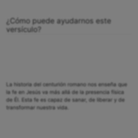
¿Cómo puede ayudarnos este
versículo?
La historia del centurión romano nos enseña que
la fe en Jesús va más allá de la presencia física
de Él. Esta fe es capaz de sanar, de liberar y de
transformar nuestra vida.