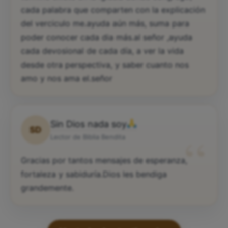
cada palabra que comparten con la explicación
del verciculo me.ayuda aún más, suma para
poder conocer cada dia más.al señor ,ayuda
cada devosional de cada día, a ver la vida
desde otra perspectiva, y saber cuanto nos
amo y nos ama el.señor
Sin Dios nada soy
SD
“
Lector de Biblia Bendita
Gracias por tantos mensajes de esperanza,
fortaleza y sabiduría.Dios les bendiga
grandemente.