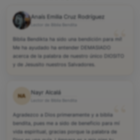
Anaís Emilia Cruz Rodríguez
“
Lector de Biblia Bendita
Biblia Bendikta ha sido una bendición para mí!
Me ha ayudado ha entender DEMASIADO
acerca de la palabra de nuestro único DIOSITO
y de Jesusito nuestros Salvadores.
Nayr Alcalá
NA
“
Lector de Biblia Bendita
Agradezco a Dios primeramente y a biblia
bendita, pues me a sido de beneficio para mí
vida espiritual, gracias porque la palabra de