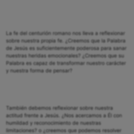
La fe del centurión romano nos lleva a reflexionar
sobre nuestra propia fe. ¿Creemos que la Palabra
de Jesús es suficientemente poderosa para sanar
nuestras heridas emocionales? ¿Creemos que su
Palabra es capaz de transformar nuestro carácter
y nuestra forma de pensar?
También debemos reflexionar sobre nuestra
actitud frente a Jesús. ¿Nos acercamos a Él con
humildad y reconocimiento de nuestras
limitaciones? o ¿creemos que podemos resolver