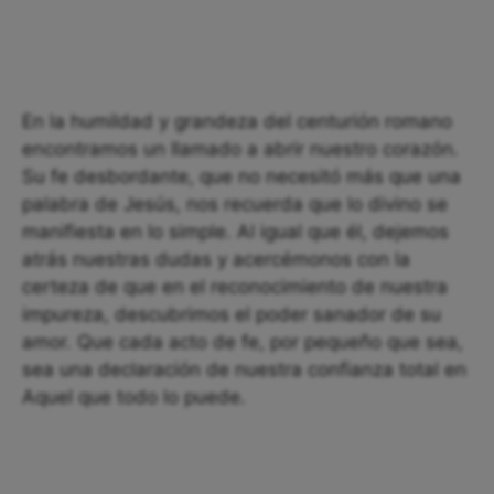
En la humildad y grandeza del centurión romano
encontramos un llamado a abrir nuestro corazón.
Su fe desbordante, que no necesitó más que una
palabra de Jesús, nos recuerda que lo divino se
manifiesta en lo simple. Al igual que él, dejemos
atrás nuestras dudas y acercémonos con la
certeza de que en el reconocimiento de nuestra
impureza, descubrimos el poder sanador de su
amor. Que cada acto de fe, por pequeño que sea,
sea una declaración de nuestra confianza total en
Aquel que todo lo puede.