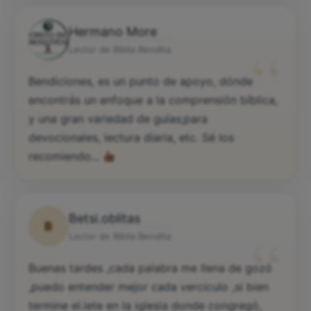
Hermano More
“
Lector de Biblia Bendita
Bendiciones, es un punto de apoyo, dónde
encontrás un enfoque a la comprensión bíblica,
y una gran variedad de guías;para
devocionales, lectura diaria, etc. Sé los
recomiendo...
Betsi.oblitas
B
“
Lector de Biblia Bendita
Buenas tardes ,cada palabra me llena de gozó
,puedo entender mejor cada verciculo ,si bien
termine el.iete en la iglesia donde congregó,