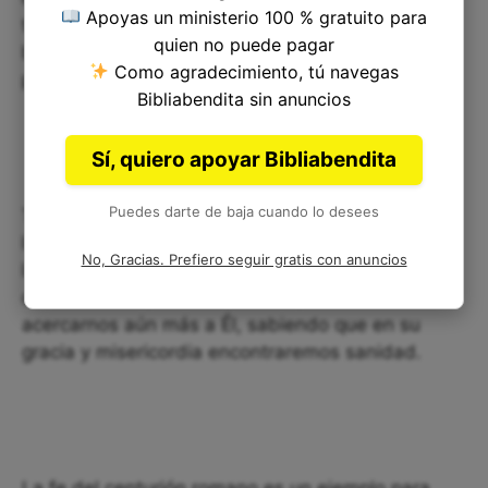
Apoyas un ministerio 100 % gratuito para
transformarnos. Esta fe en Él nos mueve a
quien no puede pagar
buscarlo y a acercarnos con humildad a su
Como agradecimiento, tú navegas
presencia.
Bibliabendita sin anuncios
Sí, quiero apoyar Bibliabendita
Puedes darte de baja cuando lo desees
También debemos reconocer que nuestras
limitaciones y debilidades nos hacen indignos de
No, Gracias. Prefiero seguir gratis con anuncios
la presencia de Jesús. Pero esto no debe
desalentarnos, sino al contrario, debemos
acercarnos aún más a Él, sabiendo que en su
gracia y misericordia encontraremos sanidad.