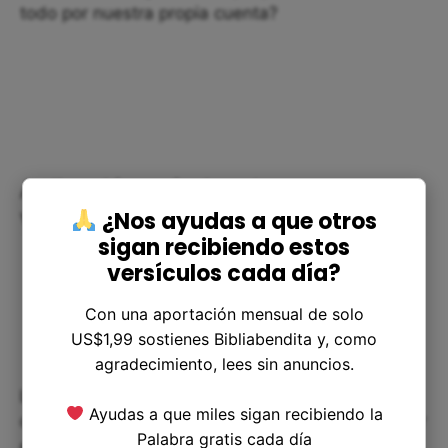
todo por nuestra propia cuenta?
Aplicación práctica de este
versículo
¿Nos ayudas a que otros
sigan recibiendo estos
versículos cada día?
Con una aportación mensual de solo
US$1,99 sostienes Bibliabendita y, como
agradecimiento, lees sin anuncios.
La fe del centurión nos muestra que nuestra
Ayudas a que miles sigan recibiendo la
confianza en Jesús debe ser total. Debemos creer
Palabra gratis cada día
en que Él tiene el poder de sanar, de liberar y de