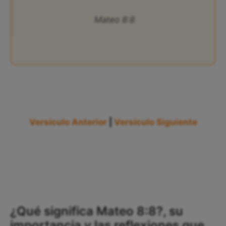
Mateo 8:8
Versículo Anterior
|
Versículo Siguiente
¿Qué significa Mateo 8:8?, su
importancia y las reflexiones que