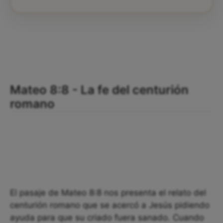
Mateo 8:8 - La fe del centurión
romano
El pasaje de Mateo 8:8 nos presenta el relato del
centurión romano que se acercó a Jesús pidiendo
ayuda para que su criado fuera sanado. Cuando