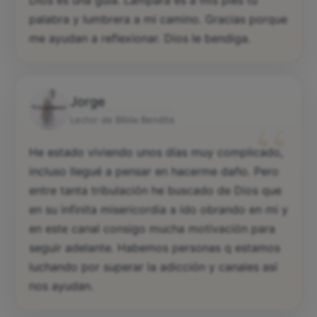
Dios es una guía. Lámpara es a mis pies tu
palabra y lumbrera a mi camino. Gracias porque
me ayudan a reflexionar. Dios le bendiga.
Jorge
“
Lector de Biblia Bendita
He estado viviendo unos días muy complicado,
incluso llegué a pensar en hacerme daño. Pero
entre tanta tribulación he buscado de Dios que
en su infinita misericordia a ido obrando en mi y
en este canal consigo mucha motivación para
seguir adelante. Habemos personas q estamos
luchando por superar la adicción y canales así
nos ayudan.