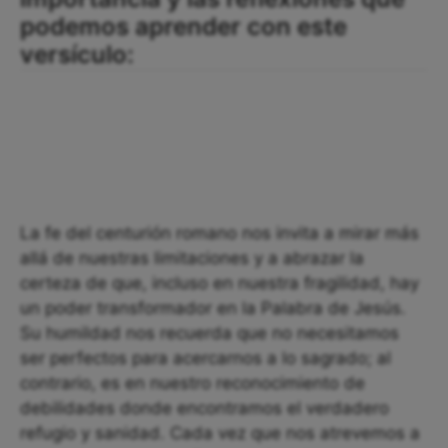
podemos aprender con este
versículo:
La fe del centurión romano nos invita a mirar más
allá de nuestras limitaciones y a abrazar la
certeza de que, incluso en nuestra fragilidad, hay
un poder transformador en la Palabra de Jesús.
Su humildad nos recuerda que no necesitamos
ser perfectos para acercarnos a lo sagrado; al
contrario, es en nuestro reconocimiento de
debilidades donde encontramos el verdadero
refugio y sanidad. Cada vez que nos atrevemos a