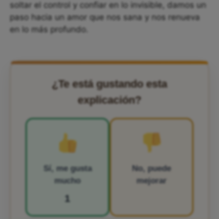
soltar el control y confiar en lo invisible, damos un
paso hacia un amor que nos sana y nos renueva
en lo más profundo.
¿Te está gustando esta
explicación?
Sí, me gusta
No, puede
mucho
mejorar
1