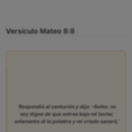
Versículo Mateo 8:8
‘Respondió el centurión y dijo: –Señor, no
soy digno de que entres bajo mi techo;
solamente di la palabra y mi criado sanará,’