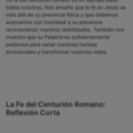
La fe del centurión romano es un ejemplo para
todos nosotros. Nos enseña que la fe en Jesús va
más allá de su presencia física y que debemos
acercarnos con humildad a su presencia
reconociendo nuestras debilidades. También nos
muestra que su Palabra es suficientemente
poderosa para sanar nuestras heridas
emocionales y transformar nuestras vidas.
La Fe del Centurión Romano:
Reflexión Corta