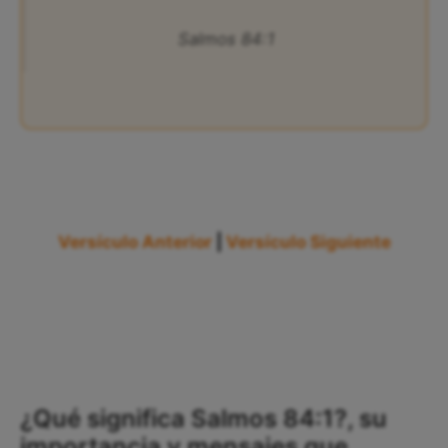
Salmos 84:1
Versículo Anterior
|
Versículo Siguiente
¿Qué significa Salmos 84:1?, su
importancia y mensajes que