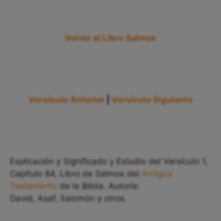
Volver al Libro Salmos
Versículo Anterior
|
Versículo Siguiente
Explicación y Significado y Estudio del Versículo 1,
Capítulo 84, Libro de Salmos del
Antiguo
Testamento
de la Biblia. Autoría:
David, Asaf, Salomón y otros.