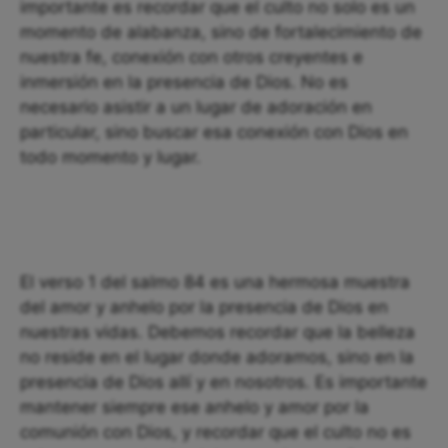
importante es recordar que el culto no solo es un
momento de alabanza, sino de fortalecimiento de
nuestra fe, conexión con otros creyentes e
inmersión en la presencia de Dios. No es
necesario asistir a un lugar de adoración en
particular, sino buscar esa conexión con Dios en
todo momento y lugar.
El verso 1 del salmo 84 es una hermosa muestra
del amor y anhelo por la presencia de Dios en
nuestras vidas. Debemos recordar que la belleza
no reside en el lugar donde adoramos, sino en la
presencia de Dios allí y en nosotros. Es importante
mantener siempre ese anhelo y amor por la
comunión con Dios, y recordar que el culto no es