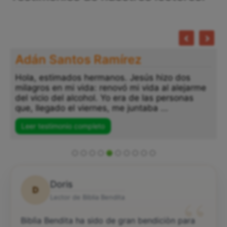
Adán Santos Ramírez
Hola, estimados hermanos. Jesús hizo dos
milagros en mi vida: renovó mi vida al alejarme
del vicio del alcohol. Yo era de las personas
que, llegado el viernes, me juntaba ...
Leer testimonio completo
Doris
D
“
Lector de Biblia Bendita
Biblìa Bendita ha sido de gran bendiciòn para