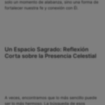
solo un momento de alabanza, sino una forma de
fortalecer nuestra fe y conexión con Él.
Un Espacio Sagrado: Reflexión
Corta sobre la Presencia Celestial
A veces, encontramos que lo más sencillo puede
ser lo más hermoso. La búsqueda de esos