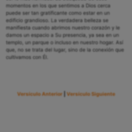
momentos en los que sentimos a Dios cerca
puede ser tan gratificante como estar en un
edificio grandioso. La verdadera belleza se
manifiesta cuando abrimos nuestro corazón y le
damos un espacio a Su presencia, ya sea en un
templo, un parque o incluso en nuestro hogar. Así
que, no se trata del lugar, sino de la conexión que
cultivamos con Él.
Versículo Anterior
|
Versículo Siguiente