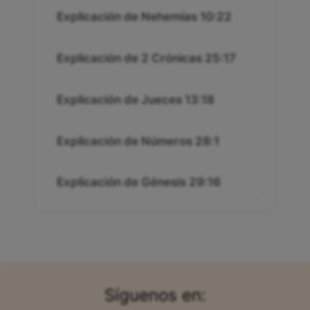
Explicación de Nehemías 10:22
Explicación de 2 Crónicas 25:17
Explicación de Jueces 13:18
Explicación de Números 28:1
Explicación de Génesis 29:16
Síguenos en: