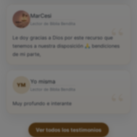
MarCesi
“
Lector de Biblia Bendita
Le doy gracias a Dios por este recurso que
tenemos a nuestra disposición
bendiciones
de mi parte,
Yo misma
YM
“
Lector de Biblia Bendita
Muy profundo e interante
Ver todos los testimonios