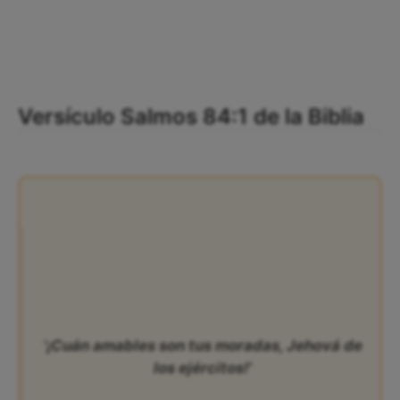
Versículo Salmos 84:1 de la Biblia
‘¡Cuán amables son tus moradas, Jehová de
los ejércitos!’