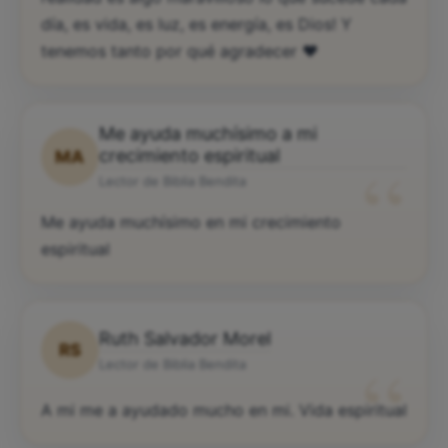
día, es vida, es luz, es energía, es Dios! Y
tenemos tanto por qué agradecer ♥️
Me ayuda muchísimo a mi
“
crecimiento espiritual
MA
Lector de Biblia Bendita
Me ayuda muchísimo en mi crecimiento
espiritual
Ruth Salvador Morel
RS
“
Lector de Biblia Bendita
A mi me a ayudado mucho en mi. Vida espiritual