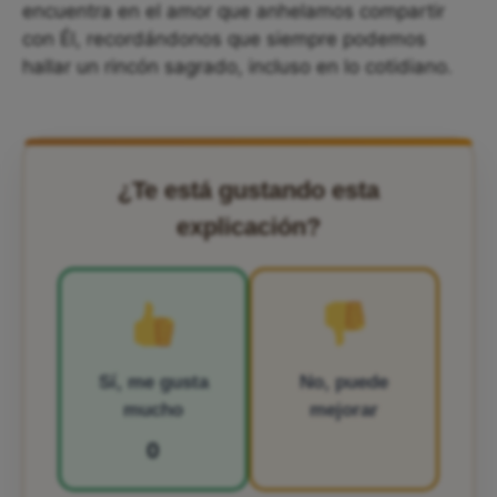
encuentra en el amor que anhelamos compartir
con Él, recordándonos que siempre podemos
hallar un rincón sagrado, incluso en lo cotidiano.
¿Te está gustando esta
explicación?
Sí, me gusta
No, puede
mucho
mejorar
0