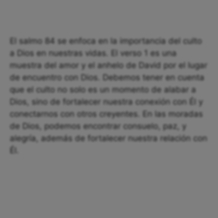
El salmo 84 se enfoca en la importancia del culto
a Dios en nuestras vidas. El verso 1 es una
muestra del amor y el anhelo de David por el lugar
de encuentro con Dios. Debemos tener en cuenta
que el culto no solo es un momento de alabar a
Dios, sino de fortalecer nuestra conexión con Él y
conectarnos con otros creyentes. En las moradas
de Dios, podemos encontrar consuelo, paz, y
alegría, además de fortalecer nuestra relación con
Él.