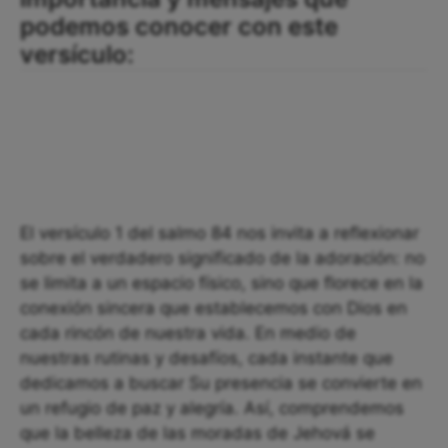
podemos conocer con este
versículo:
El versículo 1 del salmo 84 nos invita a reflexionar
sobre el verdadero significado de la adoración: no
se limita a un espacio físico, sino que florece en la
conexión sincera que establecemos con Dios en
cada rincón de nuestra vida. En medio de
nuestras rutinas y desafíos, cada instante que
dedicamos a buscar Su presencia se convierte en
un refugio de paz y alegría. Así, comprendemos
que la belleza de las moradas de Jehová se