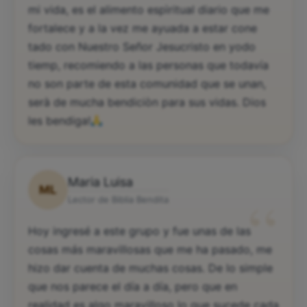
mi vida, es el alimento espìritual diario que me
fortalece y a la vez me ayuada a estar cone
tado con Nuestro Señor Jesucristo en yodo
tiemp, recomiendo a las personas que todavía
no son parte de esta comunidad que se unan,
serà de mucha bendiciòn para sus vidas. Dios
les bendiga!
Maria Luisa
ML
“
Lector de Biblia Bendita
Hoy ingresé a este grupo y fue unas de las
cosas más maravillosas que me ha pasado, me
hizo dar cuenta de muchas cosas. De lo simple
que nos parece el día a día, pero que en
realidad es algo maravilloso lo que sucede cada