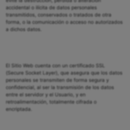
evite la destrucción, pérdida o alteración
accidental o ilícita de datos personales
transmitidos, conservados o tratados de otra
forma, o la comunicación o acceso no autorizados
a dichos datos.
El Sitio Web cuenta con un certificado SSL
(Secure Socket Layer), que asegura que los datos
personales se transmiten de forma segura y
confidencial, al ser la transmisión de los datos
entre el servidor y el Usuario, y en
retroalimentación, totalmente cifrada o
encriptada.