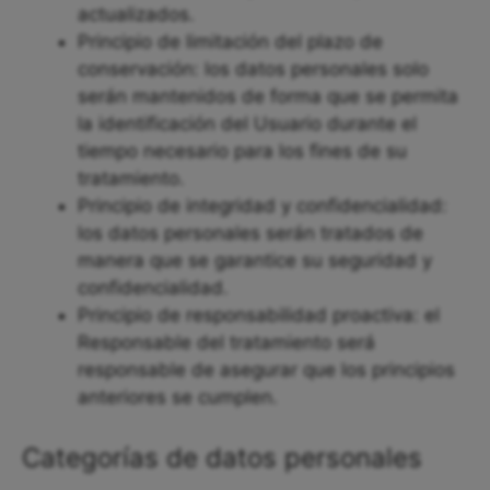
actualizados.
Principio de limitación del plazo de
conservación: los datos personales solo
serán mantenidos de forma que se permita
la identificación del Usuario durante el
tiempo necesario para los fines de su
tratamiento.
Principio de integridad y confidencialidad:
los datos personales serán tratados de
manera que se garantice su seguridad y
confidencialidad.
Principio de responsabilidad proactiva: el
Responsable del tratamiento será
responsable de asegurar que los principios
anteriores se cumplen.
Categorías de datos personales