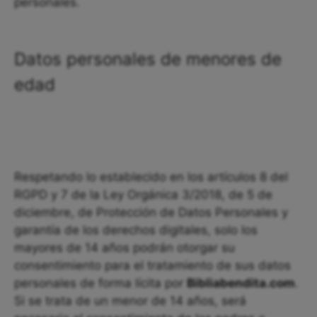
personales.
Datos personales de menores de
edad
Respetando lo establecido en los artículos 8 del
RGPD y 7 de la Ley Orgánica 3/2018, de 5 de
diciembre, de Protección de Datos Personales y
garantía de los derechos digitales, solo los
mayores de 14 años podrán otorgar su
consentimiento para el tratamiento de sus datos
personales de forma lícita por
Bibliabendita.com
.
Si se trata de un menor de 14 años, será