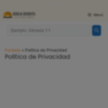
Saltar
WhatsApp
Facebook
X
al
contenido
Menú
¿Qué
Buscas?:
Portada
»
Política de Privacidad
Política de Privacidad