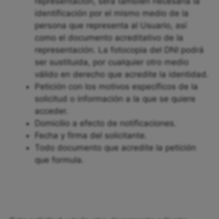
representación, será también necesaria la
identificación por el mismo medio de la
persona que representa al Usuario, así
como el documento acreditativo de la
representación. La fotocopia del DNI podrá
ser sustituida, por cualquier otro medio
válido en derecho que acredite la identidad.
Petición con los motivos específicos de la
solicitud o información a la que se quiere
acceder.
Domicilio a efecto de notificaciones.
Fecha y firma del solicitante.
Todo documento que acredite la petición
que formula.