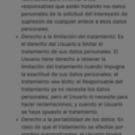
responsables que estén tratando los datos
personales de la solicitud del interesado de
supresión de cualquier enlace a esos datos
personales.
Derecho a la limitación del tratamiento:
Es
el derecho del Usuario a limitar el
tratamiento de sus datos personales. El
Usuario tiene derecho a obtener la
limitación del tratamiento cuando impugne
la exactitud de sus datos personales; el
tratamiento sea ilícito; el Responsable del
tratamiento ya no necesite los datos
personales, pero el Usuario lo necesite para
hacer reclamaciones; y cuando el Usuario
se haya opuesto al tratamiento.
Derecho a la portabilidad de los datos:
En
caso de que el tratamiento se efectúe por
medios automatizados, el Usuario tendrá