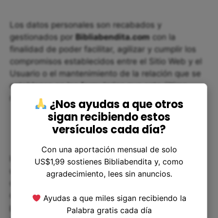
Los datos personales son recabados y
gestionados por
Bibliabendita.com
con la
finalidad de poder facilitar, agilizar y cumplir los
compromisos establecidos entre el Sitio Web y el
Usuario o el mantenimiento de la relación que se
establezca en los formularios que este último
rellene o para atender una solicitud o consulta.
¿Nos ayudas a que otros
sigan recibiendo estos
versículos cada día?
Con una aportación mensual de solo
Igualmente, los datos podrán ser utilizados con
US$1,99 sostienes Bibliabendita y, como
una finalidad comercial de personalización,
agradecimiento, lees sin anuncios.
operativa y estadística, y actividades propias del
objeto social de
Bibliabendita.com
, así como
Ayudas a que miles sigan recibiendo la
para la extracción, almacenamiento de datos y
Palabra gratis cada día