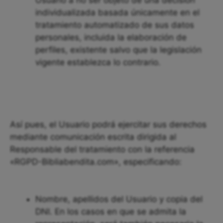
Usuario a no ser objeto de una decisión
individualizada basada únicamente en el
tratamiento automatizado de sus datos
personales, incluida la elaboración de
perfiles, existente salvo que la legislación
vigente establezca lo contrario.
Así pues, el Usuario podrá ejercitar sus derechos
mediante comunicación escrita dirigida al
Responsable del tratamiento con la referencia
«RGPD-Bibliabendita.com», especificando:
Nombre, apellidos del Usuario y copia del
DNI. En los casos en que se admita la