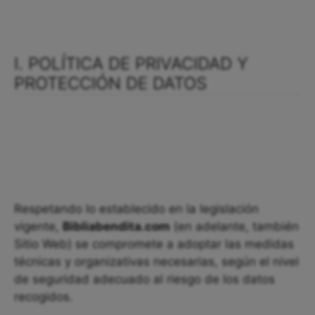
I. POLÍTICA DE PRIVACIDAD Y
PROTECCIÓN DE DATOS
Respetando lo establecido en la legislación
vigente,
Bibliabendita.com
(en adelante, también
Sitio Web) se compromete a adoptar las medidas
técnicas y organizativas necesarias, según el nivel
de seguridad adecuado al riesgo de los datos
recogidos.