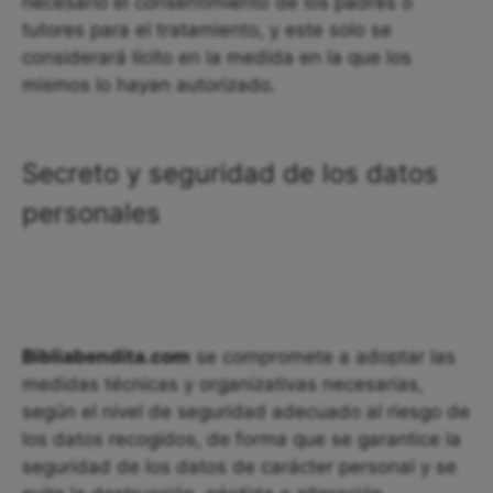
necesario el consentimiento de los padres o
tutores para el tratamiento, y este solo se
considerará lícito en la medida en la que los
mismos lo hayan autorizado.
Secreto y seguridad de los datos
personales
Bibliabendita.com
se compromete a adoptar las
medidas técnicas y organizativas necesarias,
según el nivel de seguridad adecuado al riesgo de
los datos recogidos, de forma que se garantice la
seguridad de los datos de carácter personal y se