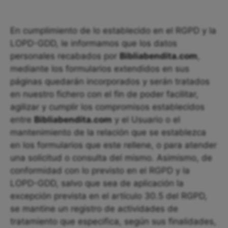
En cumplimiento de lo establecido en el RGPD y la
LOPD-GDD, le informamos que los datos
personales recabados por
Bibliabendita.com
,
mediante los formularios extendidos en sus
páginas quedarán incorporados y serán tratados
en nuestro fichero con el fin de poder facilitar,
agilizar y cumplir los compromisos establecidos
entre
Bibliabendita.com
y el Usuario o el
mantenimiento de la relación que se establezca
en los formularios que este rellene, o para atender
una solicitud o consulta del mismo. Asimismo, de
conformidad con lo previsto en el RGPD y la
LOPD-GDD, salvo que sea de aplicación la
excepción prevista en el artículo 30.5 del RGPD,
se mantine un registro de actividades de
tratamiento que especifica, según sus finalidades,