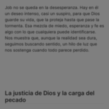
Job no se queda en la desesperanza. Hay en él
un deseo intenso, casi un suspiro, para que Dios
guarde su vida, que la proteja hasta que pase la
tormenta. Esa mezcla de miedo, esperanza y fe es
algo con lo que cualquiera puede identificarse.
Nos muestra que, aunque la realidad sea dura,
seguimos buscando sentido, un hilo de luz que
nos sostenga cuando todo parece perdido.
La justicia de Dios y la carga del
pecado