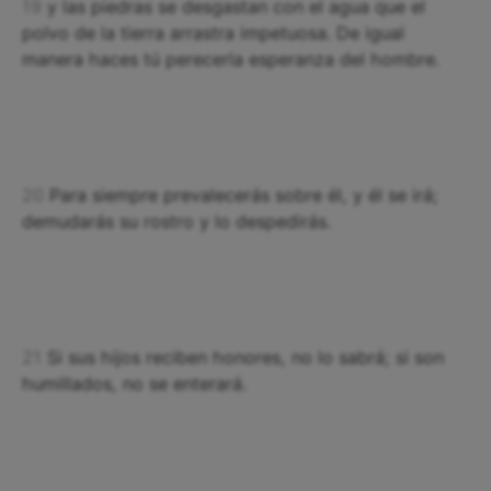
19
y las piedras se desgastan con el agua que el
polvo de la tierra arrastra impetuosa. De igual
manera haces tú perecerla esperanza del hombre.
20
Para siempre prevalecerás sobre él, y él se irá;
demudarás su rostro y lo despedirás.
21
Si sus hijos reciben honores, no lo sabrá; si son
humillados, no se enterará.