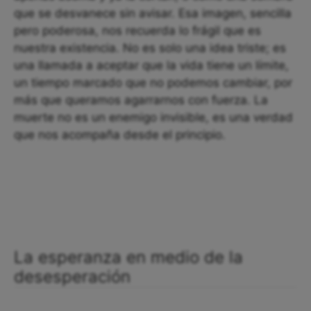
que se desvanece sin avisar. Esa imagen, sencilla
pero poderosa, nos recuerda lo frágil que es
nuestra existencia. No es solo una idea triste; es
una llamada a aceptar que la vida tiene un límite,
un tiempo marcado que no podemos cambiar, por
más que queramos agarrarnos con fuerza. La
muerte no es un enemigo invisible, es una verdad
que nos acompaña desde el principio.
La esperanza en medio de la
desesperación