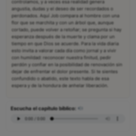
controlamos, y a veces esa realidad genera
angustia, dudas y el deseo de ser recordados o
perdonados. Aquí Job compara al hombre con una
flor que se marchita y con un árbol que, aunque
cortado, puede volver a retoñar; se pregunta si hay
esperanza después de la muerte y clama por un
tiempo en que Dios se acuerde. Para la vida diaria
esto invita a valorar cada día como jornal y a vivir
con humildad: reconocer nuestra finitud, pedir
perdón y confiar en la posibilidad de renovación sin
dejar de enfrentar el dolor presente. Si te sientes
confundido o abatido, este texto habla de esa
espera y de la hondura de anhelar liberación.
Escucha el capítulo bíblico: