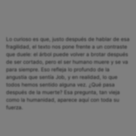
Lo curioso es que, justo después de hablar de esa
fragilidad, el texto nos pone frente a un contraste
que duele: el árbol puede volver a brotar después
de ser cortado, pero el ser humano muere y se va
para siempre. Eso refleja lo profundo de la
angustia que sentía Job, y en realidad, lo que
todos hemos sentido alguna vez. ¿Qué pasa
después de la muerte? Esa pregunta, tan vieja
como la humanidad, aparece aquí con toda su
fuerza.