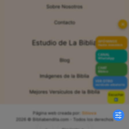
Sobre Nosotros
Contacto
✕
Estudio de La Biblia
APÓYANOS
Hazte miembro
CANAL
WhatsApp
Blog
CHAT
Bíblico
Imágenes de la Biblia
VER OTRO
versículo aleatorio
Mejores Versículos de la Biblia
Escuchar
Sin voz
Página web creada por:
Sitiova
2026 © Bibliabendita.com - Todos los derechos
reservados