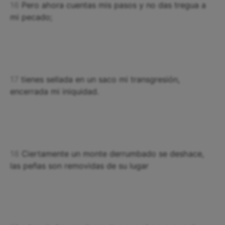
16
Pero ahora cuentas mis pasos y no das tregua a
mi pecado;
17
tienes sellada en un saco mi transgresión,
encerrada mi iniquidad.
18
Ciertamente un monte derrumbado se deshace,
las peñas son removidas de su lugar