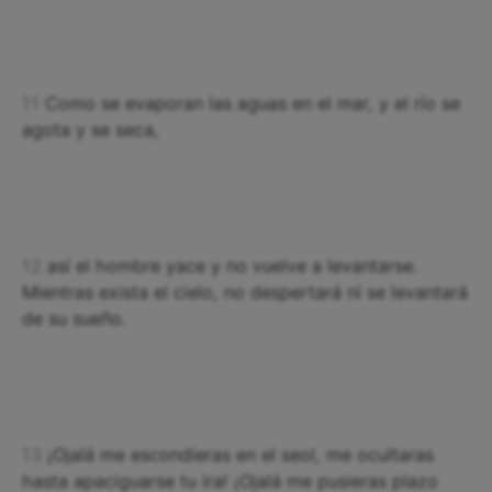
11
Como se evaporan las aguas en el mar, y el río se
agota y se seca,
12
así el hombre yace y no vuelve a levantarse.
Mientras exista el cielo, no despertará ni se levantará
de su sueño.
13
¡Ojalá me escondieras en el seol, me ocultaras
hasta apaciguarse tu ira! ¡Ojalá me pusieras plazo