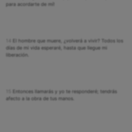
para acordarte de mí!
14
El hombre que muere, ¿volverá a vivir? Todos los
días de mi vida esperaré, hasta que llegue mi
liberación.
15
Entonces llamarás y yo te responderé; tendrás
afecto a la obra de tus manos.