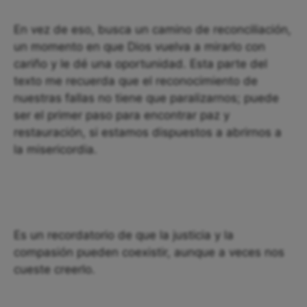
En vez de eso, busca un camino de reconciliación,
un momento en que Dios vuelva a mirarlo con
cariño y le dé una oportunidad. Esta parte del
texto me recuerda que el reconocimiento de
nuestras fallas no tiene que paralizarnos; puede
ser el primer paso para encontrar paz y
restauración, si estamos dispuestos a abrirnos a
la misericordia.
Es un recordatorio de que la justicia y la
compasión pueden coexistir, aunque a veces nos
cueste creerlo.