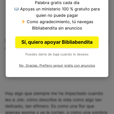
Palabra gratis cada día
Apoyas un ministerio 100 % gratuito para
quien no puede pagar
Como agradecimiento, tú navegas
Bibliabendita sin anuncios
La fragilidad de la vida humana y la
Sí, quiero apoyar Bibliabendita
certeza de la muerte
Puedes darte de baja cuando lo desees
No, Gracias. Prefiero seguir gratis con anuncios
Hay algo que siempre me ha impactado cuando
leo a Job: cómo describe la vida como algo tan
delicado, tan efímero. Es como una flor que
apenas asoma y ya la cortan, o como una sombra