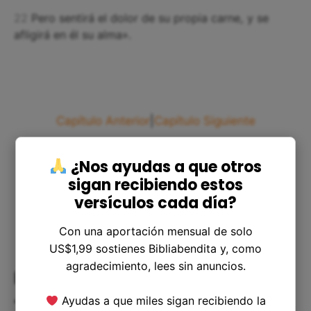
22
Pero sentirá el dolor de su propia carne, y se
afligirá en él su alma».
Capítulo Anterior
|
Capítulo Siguiente
¿Nos ayudas a que otros
sigan recibiendo estos
versículos cada día?
Con una aportación mensual de solo
US$1,99 sostienes Bibliabendita y, como
agradecimiento, lees sin anuncios.
Estudio y Comentario Bíblico de
Job 14
Ayudas a que miles sigan recibiendo la