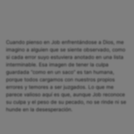
Cuando pienso en Job enfrentándose a Dios, me
imagino a alguien que se siente observado, como
si cada error suyo estuviera anotado en una lista
interminable. Esa imagen de tener la culpa
guardada “como en un saco” es tan humana,
porque todos cargamos con nuestros propios
errores y temores a ser juzgados. Lo que me
parece valioso aquí es que, aunque Job reconoce
su culpa y el peso de su pecado, no se rinde ni se
hunde en la desesperación.