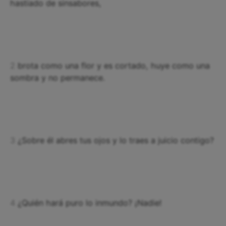
hastiado de sinsabores,
2
brota como una flor y es cortado, huye como una
sombra y no permanece.
3
¿Sobre él abres tus ojos y lo traes a juicio contigo?
4
¿Quién hará puro lo inmundo? ¡Nadie!