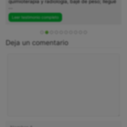
quimioterapia y radiología, bajé de peso; llegué
...
Leer testimonio completo
Deja un comentario
Comentario
Nombre