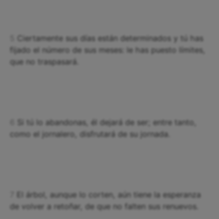
5
Ciertamente sus días están determinados y tú has
fijado el número de sus meses: le has puesto límites,
que no traspasará.
6
Si tú lo abandonas, él dejará de ser; entre tanto,
como el jornalero, disfrutará de su jornada.
7
El árbol, aunque lo corten, aún tiene la esperanza
de volver a retoñar, de que no falten sus renuevos.