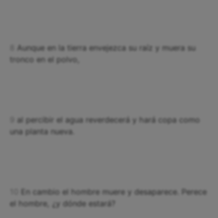
8
Aunque en la tierra envejezca su raíz y muera su
tronco en el polvo,
9
al percibir el agua reverdecerá y hará copa como
una planta nueva.
10
En cambio el hombre muere y desaparece. Perece
el hombre, ¿y dónde estará?