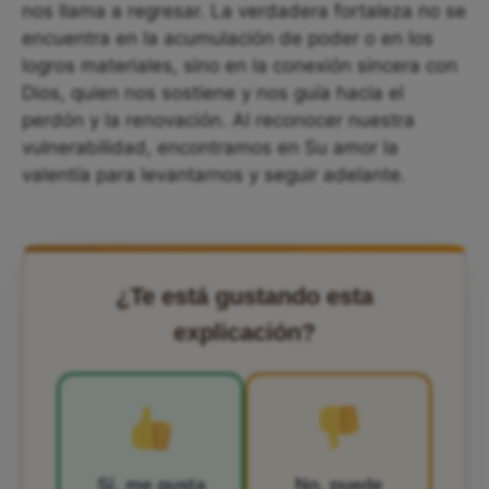
nos llama a regresar. La verdadera fortaleza no se
encuentra en la acumulación de poder o en los
logros materiales, sino en la conexión sincera con
Dios, quien nos sostiene y nos guía hacia el
perdón y la renovación. Al reconocer nuestra
vulnerabilidad, encontramos en Su amor la
valentía para levantarnos y seguir adelante.
¿Te está gustando esta
explicación?
Sí, me gusta
No, puede