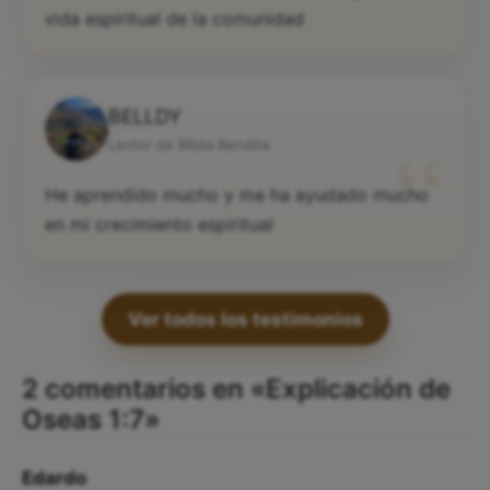
vida espiritual de la comunidad
BELLDY
“
Lector de Biblia Bendita
He aprendido mucho y me ha ayudado mucho
en mi crecimiento espiritual
Ver todos los testimonios
2 comentarios en «Explicación de
Oseas 1:7»
Edardo