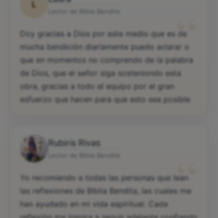
L
“
Lector de Biblia Bendita
Doy gracias a Dios por este medio que es de
mucha bendición diariamente puedo aclarar o
que en momentos no comprendo de la palabra
de Dios, que el señor siga sosteniondo esta
obra, gracias a todo el equipo por el gran
esfuerzo que hacen para que esto sea posible
Rubiris Rivas
“
Lector de Biblia Bendita
Yo recomiendo a todas las personas que lean
las reflexiones de Biblia Bendita, las cuales me
han ayudado en mi vida espiritual. Cada
reflexión me inspira a seguir adelante confiando