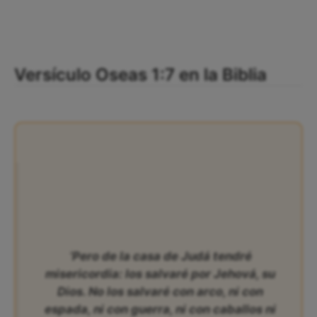
Versículo Oseas 1:7 en la Biblia
‘Pero de la casa de Judá tendré
misericordia: los salvaré por Jehová, su
Dios. No los salvaré con arco, ni con
espada, ni con guerra, ni con caballos ni