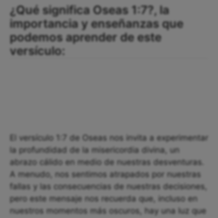
¿Qué significa Oseas 1:7?, la
importancia y enseñanzas que
podemos aprender de este
versículo:
El versículo 1:7 de Oseas nos invita a experimentar
la profundidad de la misericordia divina, un
abrazo cálido en medio de nuestras desventuras.
A menudo, nos sentimos atrapados por nuestras
fallas y las consecuencias de nuestras decisiones,
pero este mensaje nos recuerda que, incluso en
nuestros momentos más oscuros, hay una luz que