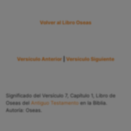
Volver al Libro Oseas
Versículo Anterior
|
Versículo Siguiente
Significado del Versículo 7, Capítulo 1, Libro de
Oseas del
Antiguo Testamento
en la Biblia.
Autoría: Oseas.