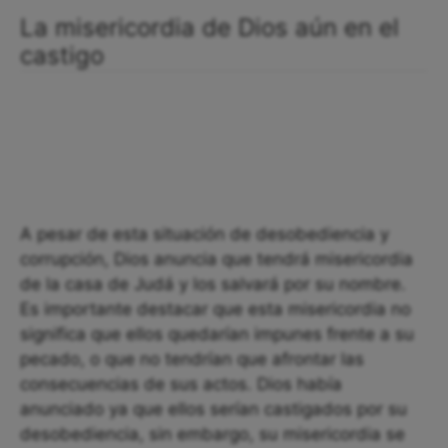
La misericordia de Dios aún en el
castigo
A pesar de esta situación de desobediencia y
corrupción, Dios anuncia que tendrá misericordia
de la casa de Judá y los salvará por su nombre.
Es importante destacar que esta misericordia no
significa que ellos quedarían impunes frente a su
pecado, o que no tendrían que afrontar las
consecuencias de sus actos. Dios había
anunciado ya que ellos serían castigados por su
desobediencia, sin embargo, su misericordia se