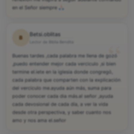
en el Señor siempre
Betsi.oblitas
B
“
Lector de Biblia Bendita
Buenas tardes ,cada palabra me llena de gozó
,puedo entender mejor cada verciculo ,si bien
termine el.iete en la iglesia donde congregó,
cada palabra que comparten con la explicación
del verciculo me.ayuda aún más, suma para
poder conocer cada dia más.al señor ,ayuda
cada devosional de cada día, a ver la vida
desde otra perspectiva, y saber cuanto nos
amo y nos ama el.señor