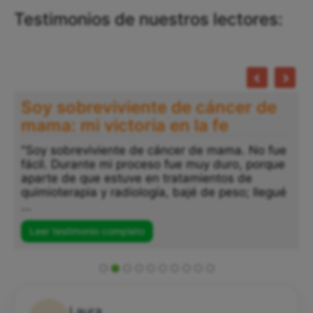
Testimonios de nuestros lectores:
Soy sobreviviente de cáncer de
mama: mi victoria en la fe
"Soy sobreviviente de cáncer de mama. No fue
fácil. Durante mi proceso fue muy duro, porque
aparte de que estuve en tratamientos de
quimioterapia y radiología, bajé de peso; llegué
...
Leer testimonio completo
Laura