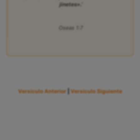
jinetes».’
Oseas 1:7
Versículo Anterior
|
Versículo Siguiente