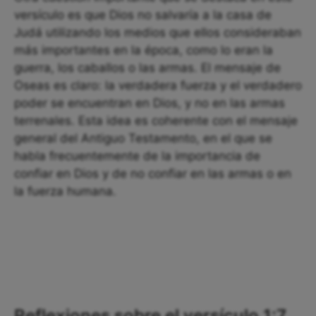
versículo es que Dios no salvaría a la casa de
Judá utilizando los medios que ellos consideraban
más importantes en la época, como lo eran la
guerra, los caballos o las armas. El mensaje de
Oseas es claro: la verdadera fuerza y el verdadero
poder se encuentran en Dios, y no en las armas
terrenales. Esta idea es coherente con el mensaje
general del Antiguo Testamento, en el que se
habla frecuentemente de la importancia de
confiar en Dios y de no confiar en las armas o en
la fuerza humana.
Reflexiones sobre el versículo 1:7