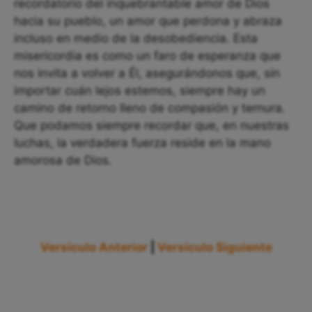
recordatorio del inquebrantable amor de Dios
hacia su pueblo, un amor que perdona y abraza
incluso en medio de la desobediencia. Esta
misericordia es como un faro de esperanza que
nos invita a volver a Él, asegurándonos que, sin
importar cuán lejos estemos, siempre hay un
camino de retorno lleno de compasión y ternura.
Que podamos siempre recordar que, en nuestras
luchas, la verdadera fuerza reside en la mano
amorosa de Dios.
Versículo Anterior
|
Versículo Siguiente