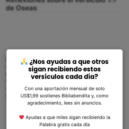
de Oseas
Este versículo es una muestra clara de la
¿Nos ayudas a que otros
misericordia y el amor de Dios hacia su pueblo. A
sigan recibiendo estos
pesar de la desobediencia y el pecado, Dios no
versículos cada día?
abandona a su pueblo, sino que siempre está
dispuesto a perdonar y a ayudarles a encontrar el
Con una aportación mensual de solo
camino correcto.
US$1,99 sostienes Bibliabendita y, como
agradecimiento, lees sin anuncios.
Ayudas a que miles sigan recibiendo la
Palabra gratis cada día