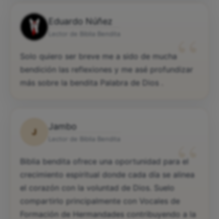
Eduardo Núñez
“
Lector de Biblia Bendita
Solo quiero ser breve me a sido de mucha
bendición las reflexiones y me asé profundizar
más sobre la bendita Palabra de Dios .
Jambo
J
“
Lector de Biblia Bendita
Biblia bendita ofrece una oportunidad para el
crecimiento espiritual donde cada día se alinea
el corazón con la voluntad de Dios. Suelo
compartirlo principalmente con Vocales de
Formación de Hermandades contribuyendo a la