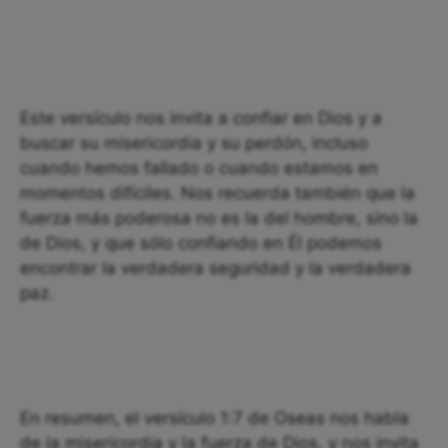
Este versículo nos invita a confiar en Dios y a
buscar su misericordia y su perdón, incluso
cuando hemos fallado o cuando estamos en
momentos difíciles. Nos recuerda también que la
fuerza más poderosa no es la del hombre, sino la
de Dios, y que sólo confiando en Él podemos
encontrar la verdadera seguridad y la verdadera
paz.
En resumen, el versículo 1:7 de Oseas nos habla
de la misericordia y la fuerza de Dios, y nos invita