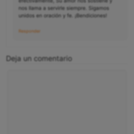
efectivamente, Su amor nos sostiene y
nos llama a servirle siempre. Sigamos
unidos en oración y fe. ¡Bendiciones!
Responder
Deja un comentario
Comentario