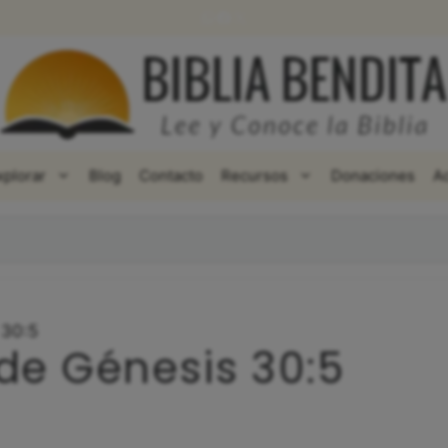
WhatsApp
Facebook
X
xplorar
Blog
Contacto
Recursos
Donaciones
A
 30:5
 de Génesis 30:5