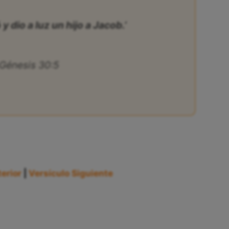
 y dio a luz un hijo a Jacob.’
Génesis 30:5
erior
|
Versículo Siguiente