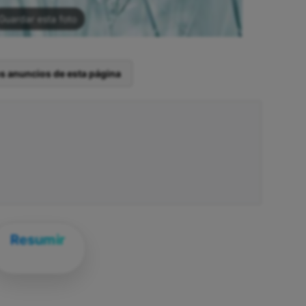
Guardar esta foto
os anuncios de esta página
Resumir