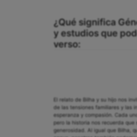
¿Qué significa Gén
y estudios que po
verso:
El relato de Bilha y su hijo nos in
de las tensiones familiares y las 
esperanza y compasión. Cada uno 
pero la historia nos recuerda que
generosidad. Al igual que Bilha, q