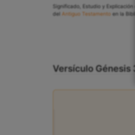
Significado, Estudio y Explicación
del
Antiguo Testamento
en la Bibl
Versículo Génesis 