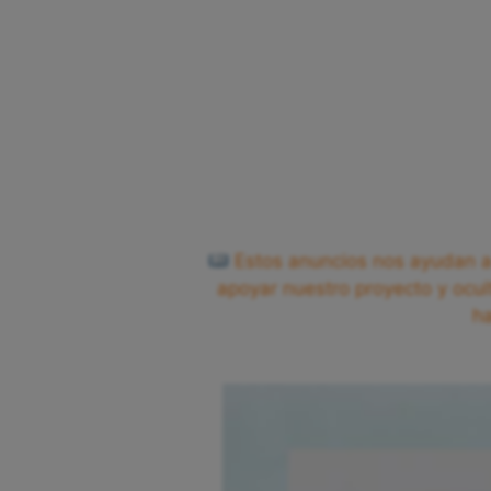
Estos anuncios nos ayudan a 
apoyar nuestro proyecto y ocul
h