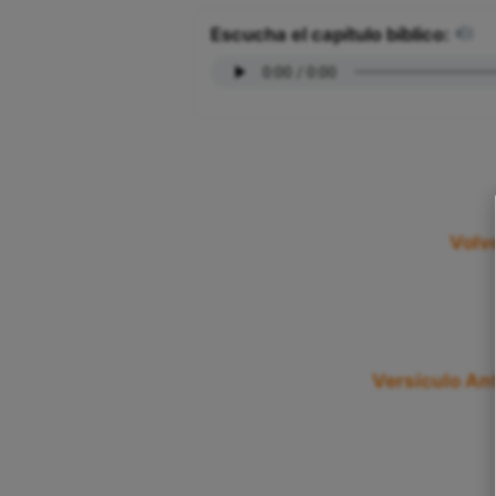
Escucha el capítulo bíblico:
Volv
Versículo Ant