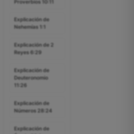
Proverbios 10:11
Explicación de
Nehemías 1:1
Explicación de 2
Reyes 6:29
Explicación de
Deuteronomio
11:26
Explicación de
Números 28:24
Explicación de