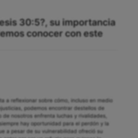
esis 30:5?, su importancia
demos conocer con este
vita a reflexionar sobre cómo, incluso en medio
injusticias, podemos encontrar destellos de
de nosotros enfrenta luchas y rivalidades,
 siempre hay oportunidad para el perdón y la
ue a pesar de su vulnerabilidad ofreció su