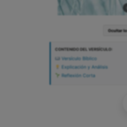
Ocultar l
CONTENIDO DEL VERSÍCULO:
Versículo Bíblico
Explicación y Análisis
Reflexión Corta