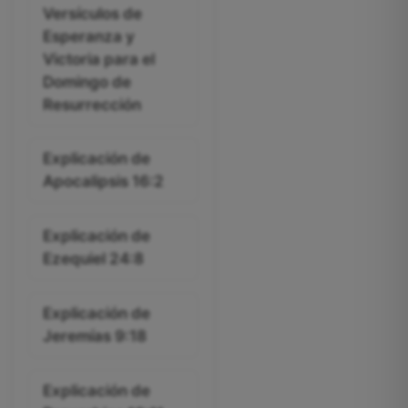
Versículos de
Esperanza y
Victoria para el
Domingo de
Resurrección
Explicación de
Apocalipsis 16:2
Explicación de
Ezequiel 24:8
Explicación de
Jeremías 9:18
Explicación de