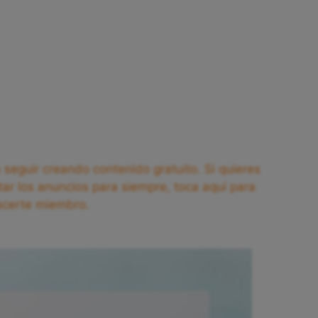
seguir creando contenido gratuito. Si quieres
tar los anuncios para siempre, toca aquí para
acerte miembro.