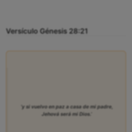
Versículo Génesis 28:21
‘y si vuelvo en paz a casa de mi padre,
Jehová será mi Dios.’