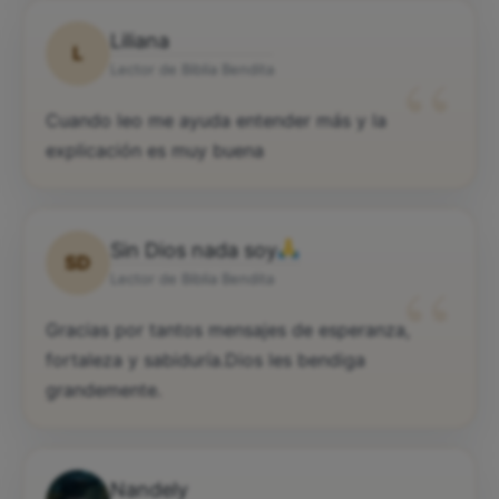
Liliana
L
“
Lector de Biblia Bendita
Cuando leo me ayuda entender más y la
explicación es muy buena
Sin Dios nada soy
SD
“
Lector de Biblia Bendita
Gracias por tantos mensajes de esperanza,
fortaleza y sabiduría.Dios les bendiga
grandemente.
Nandely