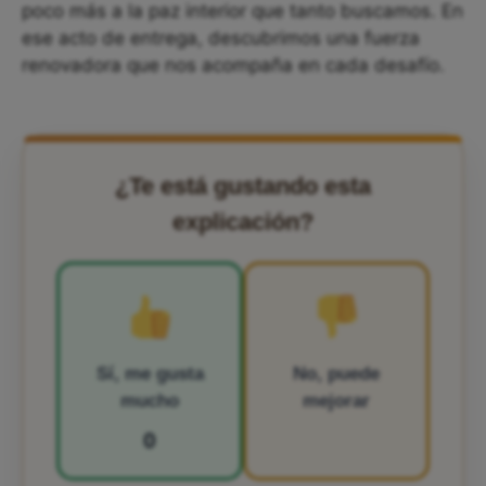
poco más a la paz interior que tanto buscamos. En
ese acto de entrega, descubrimos una fuerza
renovadora que nos acompaña en cada desafío.
¿Te está gustando esta
explicación?
Sí, me gusta
No, puede
mucho
mejorar
0