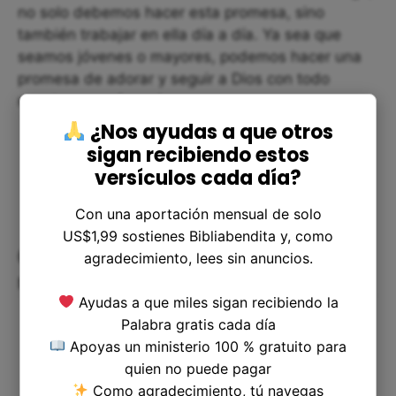
no solo debemos hacer esta promesa, sino
también trabajar en ella día a día. Ya sea que
seamos jóvenes o mayores, podemos hacer una
promesa de adorar y seguir a Dios con todo
nuestro corazón y alma.
¿Nos ayudas a que otros
sigan recibiendo estos
versículos cada día?
Con una aportación mensual de solo
US$1,99 sostienes Bibliabendita y, como
Cómo aplicar el versículo en
agradecimiento, lees sin anuncios.
nuestra vida:
Ayudas a que miles sigan recibiendo la
Palabra gratis cada día
Apoyas un ministerio 100 % gratuito para
quien no puede pagar
Como agradecimiento, tú navegas