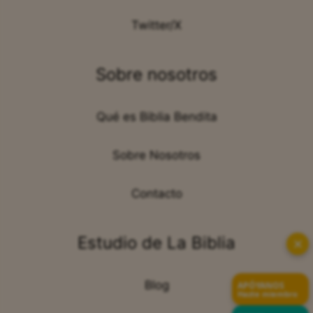
Twitter/X
Sobre nosotros
Qué es Biblia Bendita
Sobre Nosotros
Contacto
Estudio de La Biblia
✕
Blog
APÓYANOS
Hazte miembro