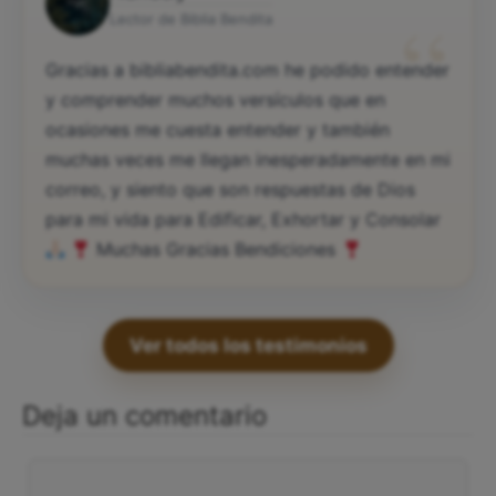
“
Lector de Biblia Bendita
Gracias a bibliabendita.com he podido entender
y comprender muchos versículos que en
ocasiones me cuesta entender y también
muchas veces me llegan inesperadamente en mi
correo, y siento que son respuestas de Dios
para mi vida para Edificar, Exhortar y Consolar
Muchas Gracias Bendiciones
Ver todos los testimonios
Deja un comentario
Comentario