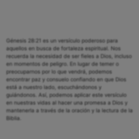
Génesis 28:21 es un versículo poderoso para
aquellos en busca de fortaleza espiritual. Nos
recuerda la necesidad de ser fieles a Dios, incluso
en momentos de peligro. En lugar de temer o
preocuparnos por lo que vendrá, podemos
encontrar paz y consuelo confiando en que Dios
está a nuestro lado, escuchándonos y
guiándonos. Así, podemos aplicar este versículo
en nuestras vidas al hacer una promesa a Dios y
mantenerla a través de la oración y la lectura de la
Biblia.