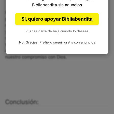
Bibliabendita sin anuncios
Podemos aplicar Génesis 28:21 en nuestra vida
Sí, quiero apoyar Bibliabendita
prometiendo a Dios seguirlo y amarlo a lo largo de
nuestras vidas. Debemos dedicarnos a la oración
Puedes darte de baja cuando lo desees
y leer la Palabra de Dios para fortalecer nuestra
relación con Él. Esta promesa también puede
No, Gracias. Prefiero seguir gratis con anuncios
servir como una guía espiritual que mantenemos
cerca de nuestro corazón para recordarnos
nuestro compromiso con Dios.
Conclusión: