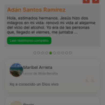
Adán Santos Ramírez
Hola, estimados hermanos. Jesús hizo dos
milagros en mi vida: renovó mi vida al alejarme
del vicio del alcohol. Yo era de las personas
que, llegado el viernes, me juntaba ...
Leer testimonio completo
Maribel Arrieta
“
Lector de Biblia Bendita
Xq e conocido un Dios vivo