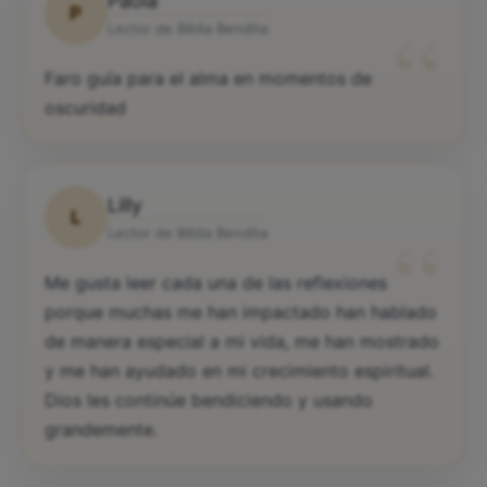
Paola
P
“
Lector de Biblia Bendita
Faro guía para el alma en momentos de
oscuridad
Lilly
L
“
Lector de Biblia Bendita
Me gusta leer cada una de las reflexiones
porque muchas me han impactado han hablado
de manera especial a mi vida, me han mostrado
y me han ayudado en mi crecimiento espiritual.
Dios les continúe bendiciendo y usando
grandemente.