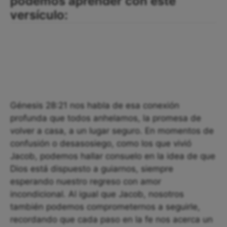
podemos aprender con este
versículo:
Génesis 28:21 nos habla de esa conexión
profunda que todos anhelamos, la promesa de
volver a casa, a un lugar seguro. En momentos de
confusión o desasosiego, como los que vivió
Jacob, podemos hallar consuelo en la idea de que
Dios está dispuesto a guiarnos, siempre
esperando nuestro regreso con amor
incondicional. Al igual que Jacob, nosotros
también podemos comprometernos a seguirle,
recordando que cada paso en la fe nos acerca un