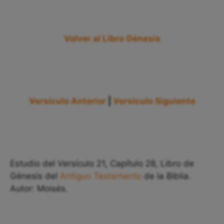
Volver al Libro Génesis
Versículo Anterior
|
Versículo Siguiente
Estudio del Versículo 21, Capítulo 28, Libro de
Génesis del
Antiguo Testamento
de la Biblia.
Autor: Moisés.