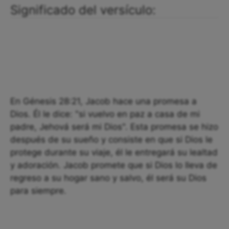
Significado del versículo:
En Génesis 28:21, Jacob hace una promesa a
Dios. Él le dice: "si vuelvo en paz a casa de mi
padre, Jehová será mi Dios". Esta promesa se hizo
después de su sueño y consiste en que si Dios le
protege durante su viaje, él le entregará su lealtad
y adoración. Jacob promete que si Dios lo lleva de
regreso a su hogar sano y salvo, él será su Dios
para siempre.