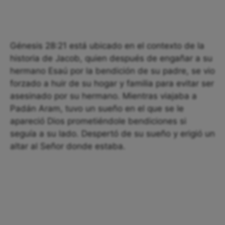
Génesis 28:21 está ubicado en el contexto de la
historia de Jacob, quien después de engañar a su
hermano Esaú por la bendición de su padre, se vio
forzado a huir de su hogar y familia para evitar ser
asesinado por su hermano. Mientras viajaba a
Padán Aram, tuvo un sueño en el que se le
apareció Dios prometiéndole bendiciones si
seguía a su lado. Despertó de su sueño y erigió un
altar al Señor donde estaba.