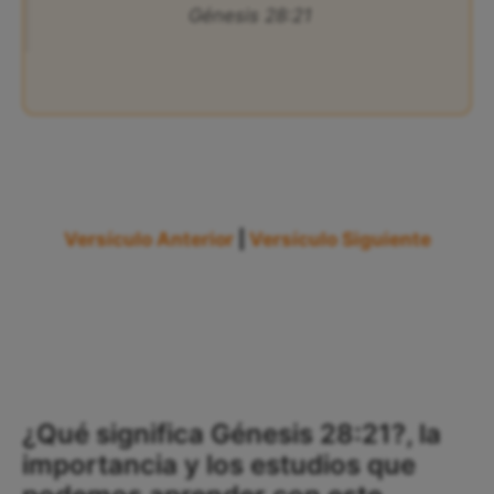
Génesis 28:21
Versículo Anterior
|
Versículo Siguiente
¿Qué significa Génesis 28:21?, la
importancia y los estudios que