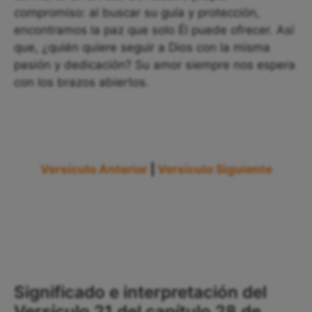
compromiso: al buscar su guía y protección,
encontramos la paz que solo Él puede ofrecer. Así
que, ¿quién quiere seguir a Dios con la misma
pasión y dedicación? Su amor siempre nos espera
con los brazos abiertos.
Versículo Anterior
|
Versículo Siguiente
Significado e interpretación del
Versículo 21 del capítulo 28 de