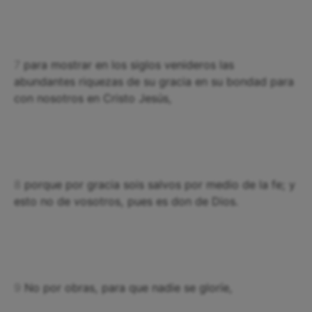
7
para mostrar en los siglos venideros las
abundantes riquezas de su gracia en su bondad para
con nosotros en Cristo Jesús,
8
porque por gracia sois salvos por medio de la fe; y
esto no de vosotros, pues es don de Dios.
9
No por obras, para que nadie se gloríe,