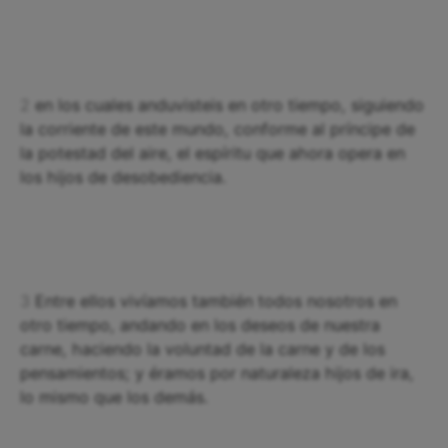
2
en los cuales anduvisteis en otro tiempo, siguiendo
la corriente de este mundo, conforme al príncipe de
la potestad del aire, el espíritu que ahora opera en
los hijos de desobediencia.
3
Entre ellos vivíamos también todos nosotros en
otro tiempo, andando en los deseos de nuestra
carne, haciendo la voluntad de la carne y de los
pensamientos; y éramos por naturaleza hijos de ira,
lo mismo que los demás.