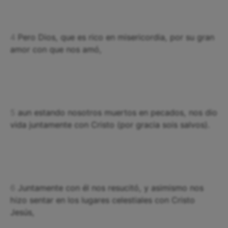
4
Pero Dios, que es rico en misericordia, por su gran
amor con que nos amó,
5
aun estando nosotros muertos en pecados, nos dio
vida juntamente con Cristo (por gracia sois salvos).
6
Juntamente con él nos resucitó, y asimismo nos
hizo sentar en los lugares celestiales con Cristo
Jesús,