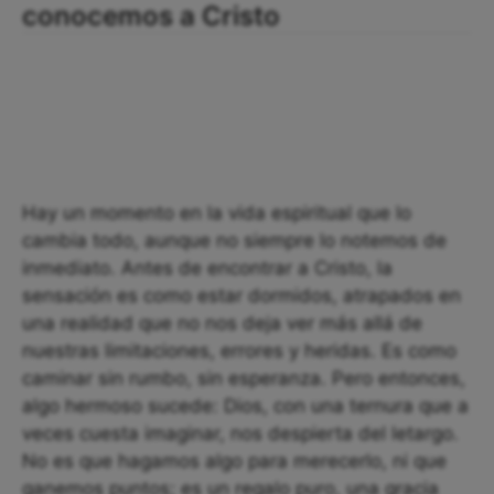
conocemos a Cristo
Hay un momento en la vida espiritual que lo
cambia todo, aunque no siempre lo notemos de
inmediato. Antes de encontrar a Cristo, la
sensación es como estar dormidos, atrapados en
una realidad que no nos deja ver más allá de
nuestras limitaciones, errores y heridas. Es como
caminar sin rumbo, sin esperanza. Pero entonces,
algo hermoso sucede: Dios, con una ternura que a
veces cuesta imaginar, nos despierta del letargo.
No es que hagamos algo para merecerlo, ni que
ganemos puntos; es un regalo puro, una gracia