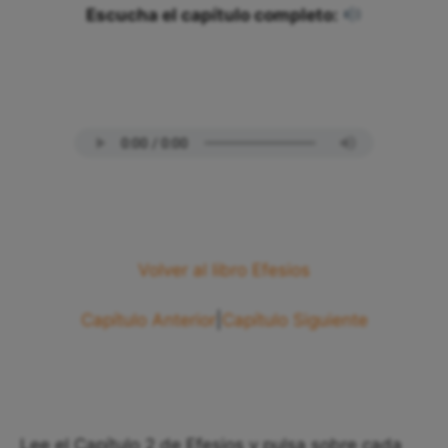
Escucha el capítulo completo:
Volver al libro Efesios
Capítulo Anterior
|
Capítulo Siguiente
Lee el Capítulo 2 de Efesios y pulsa sobre cada