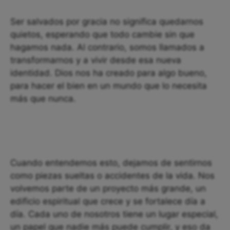
Ser salvados por gracia no significa quedarnos
quietos, esperando que todo cambie sin que
hagamos nada. Al contrario, somos llamados a
transformarnos y a vivir desde esa nueva
identidad. Dios nos ha creado para algo bueno,
para hacer el bien en un mundo que lo necesita
más que nunca.
Cuando entendemos esto, dejamos de sentirnos
como piezas sueltas o accidentes de la vida. Nos
volvemos parte de un proyecto más grande, un
edificio espiritual que crece y se fortalece día a
día. Cada uno de nosotros tiene un lugar especial,
un papel que nadie más puede cumplir, y eso da