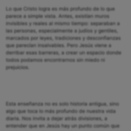
Lo que Cristo logra es más profundo de lo que
parece a simple vista. Antes, existían muros
invisibles y reales al mismo tiempo: separaban a
las personas, especialmente a judíos y gentiles,
marcados por leyes, tradiciones y desconfianzas
que parecían insalvables. Pero Jesús viene a
derribar esas barreras, a crear un espacio donde
todos podamos encontrarnos sin miedo ni
prejuicios.
Esta enseñanza no es solo historia antigua, sino
algo que toca lo más profundo de nuestra vida
diaria. Nos invita a dejar atrás divisiones, a
entender que en Jesús hay un punto común que