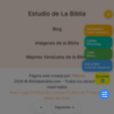
Estudio de La Biblia
✕
Blog
APÓYANOS
Hazte miembro
CANAL
Imágenes de la Biblia
WhatsApp
CHAT
Bíblico
Mejores Versículos de la Biblia
VER OTRO
versículo aleatorio
Página web creada por:
Sitiova
Escuchar
Sin voz
2026 © Bibliabendita.com - Todos los derechos
reservados
Aviso Legal
Política de Cookies
Política de Privacidad
Mapa del Sitio
←
Siguiente →