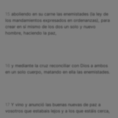
15
aboliendo en su carne las enemistades (la ley de
los mandamientos expresados en ordenanzas), para
crear en sí mismo de los dos un solo y nuevo
hombre, haciendo la paz,
16
y mediante la cruz reconciliar con Dios a ambos
en un solo cuerpo, matando en ella las enemistades.
17
Y vino y anunció las buenas nuevas de paz a
vosotros que estabais lejos y a los que estáis cerca,