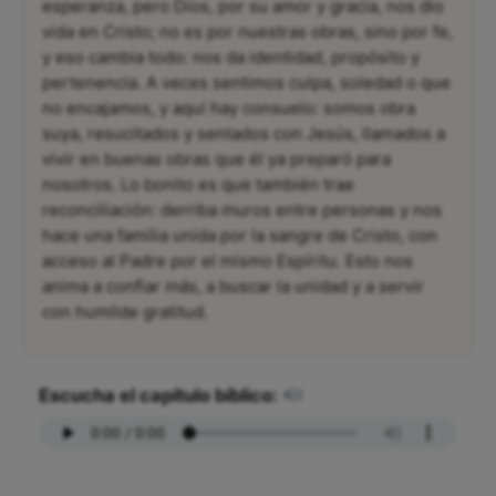
esperanza, pero Dios, por su amor y gracia, nos dio
vida en Cristo; no es por nuestras obras, sino por fe,
y eso cambia todo: nos da identidad, propósito y
pertenencia. A veces sentimos culpa, soledad o que
no encajamos, y aquí hay consuelo: somos obra
suya, resucitados y sentados con Jesús, llamados a
vivir en buenas obras que él ya preparó para
nosotros. Lo bonito es que también trae
reconciliación: derriba muros entre personas y nos
hace una familia unida por la sangre de Cristo, con
acceso al Padre por el mismo Espíritu. Esto nos
anima a confiar más, a buscar la unidad y a servir
con humilde gratitud.
Escucha el capítulo bíblico: