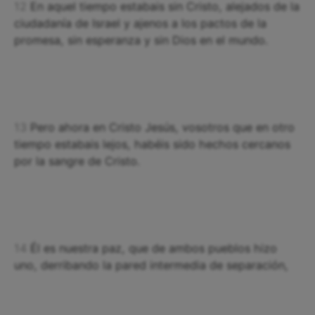
12
En aquel tiempo estabais sin Cristo, alejados de la
ciudadanía de Israel y ajenos a los pactos de la
promesa, sin esperanza y sin Dios en el mundo.
13
Pero ahora en Cristo Jesús, vosotros que en otro
tiempo estabais lejos, habéis sido hechos cercanos
por la sangre de Cristo.
14
Él es nuestra paz, que de ambos pueblos hizo
uno, derribando la pared intermedia de separación,