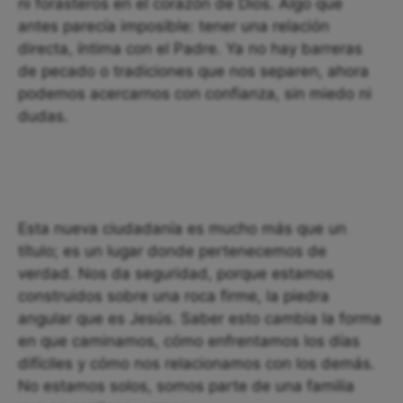
ni forasteros en el corazón de Dios. Algo que
antes parecía imposible: tener una relación
directa, íntima con el Padre. Ya no hay barreras
de pecado o tradiciones que nos separen, ahora
podemos acercarnos con confianza, sin miedo ni
dudas.
Esta nueva ciudadanía es mucho más que un
título; es un lugar donde pertenecemos de
verdad. Nos da seguridad, porque estamos
construidos sobre una roca firme, la piedra
angular que es Jesús. Saber esto cambia la forma
en que caminamos, cómo enfrentamos los días
difíciles y cómo nos relacionamos con los demás.
No estamos solos, somos parte de una familia