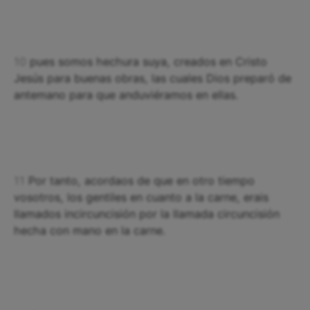
10
pues somos hechura suya, creados en Cristo
Jesús para buenas obras, las cuales Dios preparó de
antemano para que anduviéramos en ellas.
11
Por tanto, acordaos de que en otro tiempo
vosotros, los gentiles en cuanto a la carne, erais
llamados incircuncisión por la llamada circuncisión
hecha con mano en la carne.