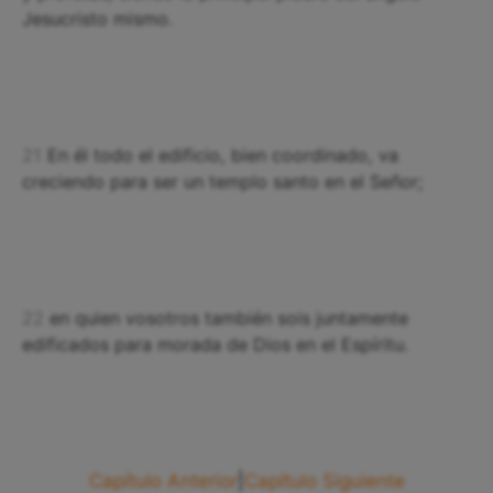
Jesucristo mismo.
21
En él todo el edificio, bien coordinado, va
creciendo para ser un templo santo en el Señor;
22
en quien vosotros también sois juntamente
edificados para morada de Dios en el Espíritu.
Capítulo Anterior
|
Capítulo Siguiente