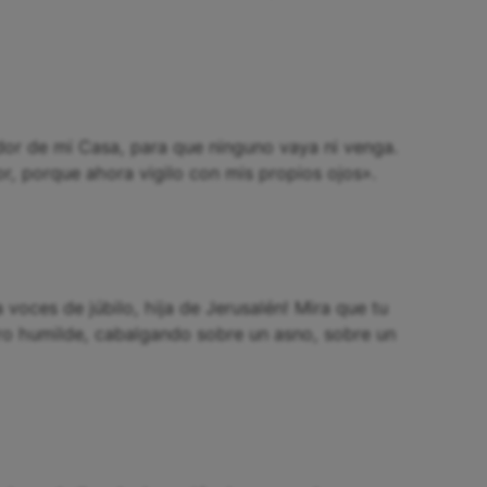
or de mi Casa, para que ninguno vaya ni venga.
r, porque ahora vigilo con mis propios ojos».
 voces de júbilo, hija de Jerusalén! Mira que tu
pero humilde, cabalgando sobre un asno, sobre un