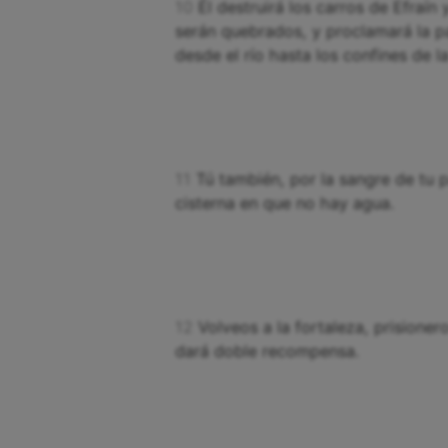
10
Él destruirá los carros de Efraín
serán quebrados, y proclamará la pa
desde el río hasta los confines de la 
11
Tú también, por la sangre de tu p
cisterna en que no hay agua.
12
Volveos a la fortaleza, prisione
dará doble recompensa.