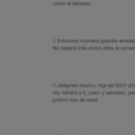
como el jebuseo.
8
Entonces montaré guardia alreded
No pasará más sobre ellos el opreso
9
¡Alégrate mucho, hija de Sión! ¡Da
rey vendrá a ti, justo y salvador, 
pollino hijo de asna.