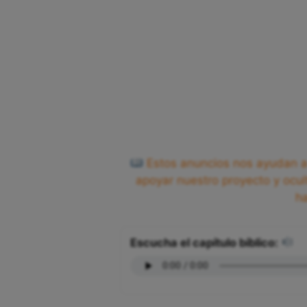
Estos anuncios nos ayudan a 
apoyar nuestro proyecto y ocul
h
Escucha el capítulo bíblico: