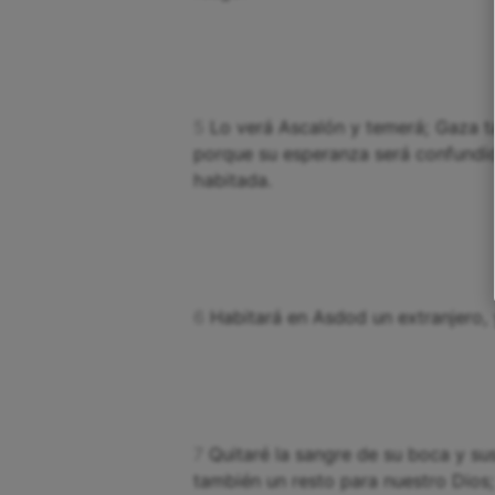
5
Lo verá Ascalón y temerá; Gaza t
porque su esperanza será confundid
habitada.
6
Habitará en Asdod un extranjero, y
7
Quitaré la sangre de su boca y su
también un resto para nuestro Dios