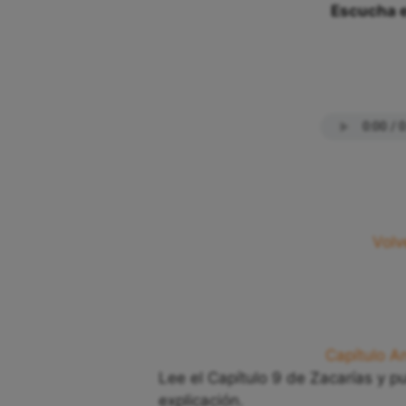
Escucha e
Volv
Capítulo An
Lee el Capítulo 9 de Zacarías y p
explicación.