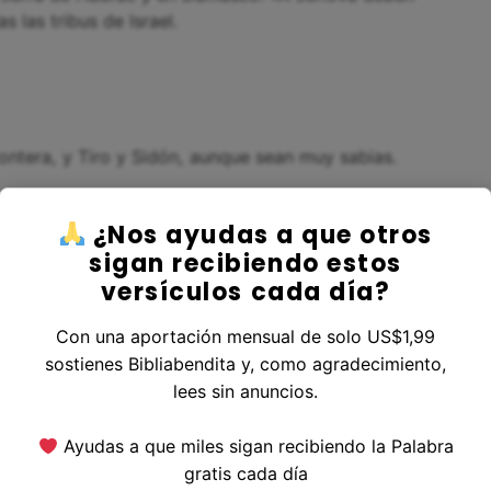
 las tribus de Israel.
ontera, y Tiro y Sidón, aunque sean muy sabias.
¿Nos ayudas a que otros
sigan recibiendo estos
versículos cada día?
ntonó plata como polvo y oro como lodo de las
Con una aportación mensual de solo US$1,99
sostienes Bibliabendita y, como agradecimiento,
lees sin anuncios.
Ayudas a que miles sigan recibiendo la Palabra
dirá en el mar su poderío y será consumida por el
gratis cada día