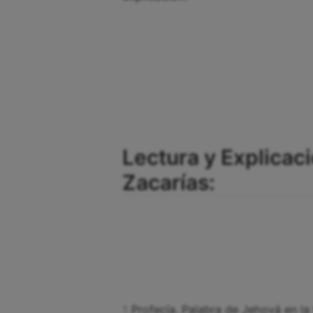
Lectura y Explicaci
Zacarías:
1
Profecía. Palabra de Jehová en l