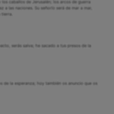
 y los caballos de Jerusalén; los arcos de guerra
z a las naciones. Su señorío será de mar a mar,
tierra.
acto, serás salva; he sacado a tus presos de la
ros de la esperanza; hoy también os anuncio que os