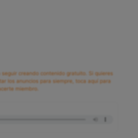
seguir creando contenido gratuito. Si quieres
tar los anuncios para siempre, toca aquí para
acerte miembro.