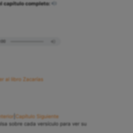
l capítulo completo:
er al libro Zacarías
terior
|
Capítulo Siguiente
ulsa sobre cada versículo para ver su