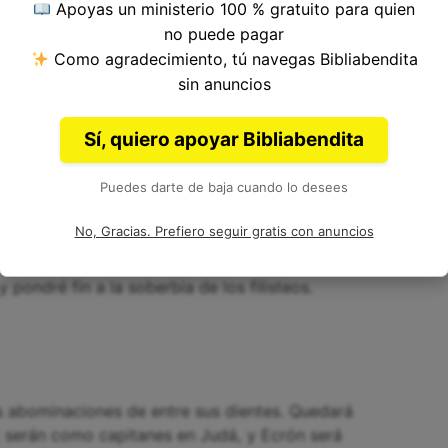
Apoyas un ministerio 100 % gratuito para quien
no puede pagar
Como agradecimiento, tú navegas Bibliabendita
sin anuncios
ambién, y se dolerá mucho; asimismo Ecrón,
Sí, quiero apoyar Bibliabendita
a. Perecerá el rey de Gaza, y Ascalón no será
Puedes darte de baja cuando lo desees
No, Gracias. Prefiero seguir gratis con anuncios
 pondré fin a la soberbia de los filisteos.
s abominaciones de entre sus dientes. Quedará
; serán como capitanes en Judá, y Ecrón será