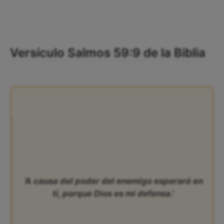
Versículo Salmos 59:9 de la Biblia
‘A causa del poder del enemigo esperaré en
ti, porque Dios es mi defensa.’