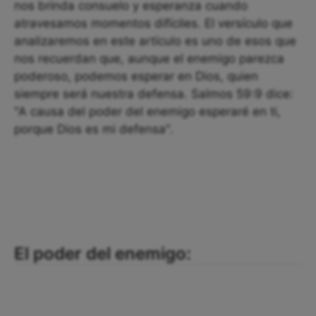
nos brinda consuelo y esperanza cuando
atravesamos momentos difíciles. El versículo que
analizaremos en este artículo es uno de esos que
nos recuerdan que, aunque el enemigo parezca
poderoso, podemos esperar en Dios, quien
siempre será nuestra defensa. Salmos 59:9 dice:
"A causa del poder del enemigo esperaré en ti,
porque Dios es mi defensa".
El poder del enemigo: