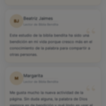
Beatriz Jaimes
BJ
“
Lector de Biblia Bendita
Este estudio de la biblia bendita ha sido una
bendición en mi vida porque cresco más en el
conocimiento de la palabra para compartir a
otras personas.
Margarita
M
“
Lector de Biblia Bendita
Me gusta mucho la nueva actividad de la
página. Sin duda alguna, la palabra de Dios
siempre es de bendición y qué lindo es usar el