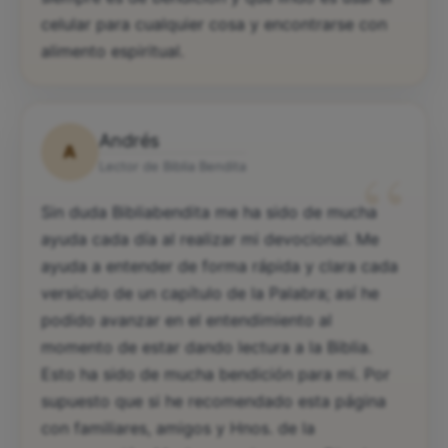
celular para cualquier cosa y encontrarse con
alimento espiritual.
Andrés
A
“
Lector de Biblia Bendita
Sin duda Bibliabendita me ha sido de mucha
ayuda cada día al realizar mi devocional. Me
ayuda a entender de forma rápida y clara cada
versículo de un capítulo de la Palabra; así he
podido avanzar en el entendimiento al
momento de estar dando lectura a la Biblia.
Esto ha sido de mucha bendición para mi. Por
supuesto que si he recomendado esta página
con familiares, amigos y Hnos. de la