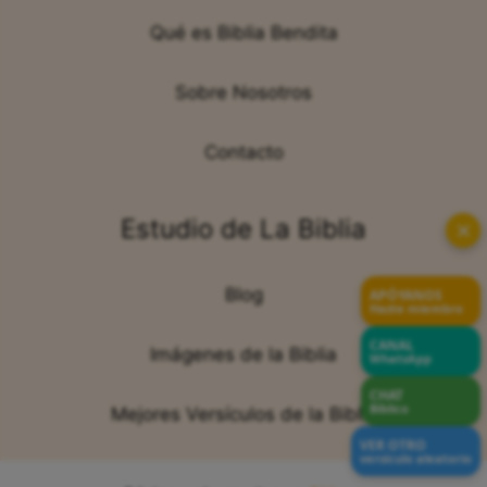
Qué es Biblia Bendita
Sobre Nosotros
Contacto
Estudio de La Biblia
✕
Blog
APÓYANOS
Hazte miembro
CANAL
Imágenes de la Biblia
WhatsApp
CHAT
Bíblico
Mejores Versículos de la Biblia
VER OTRO
versículo aleatorio