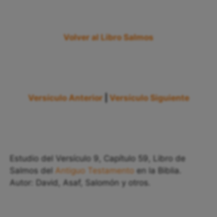
Volver al Libro Salmos
Versículo Anterior
|
Versículo Siguiente
Estudio del Versículo 9, Capítulo 59, Libro de
Salmos del
Antiguo Testamento
en la Biblia.
Autor: David, Asaf, Salomón y otros.