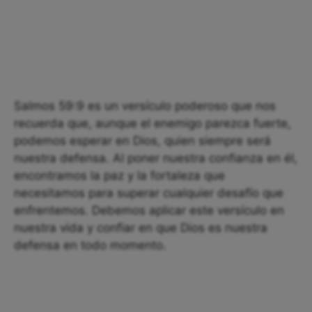
Salmos 59:9 es un versículo poderoso que nos
recuerda que, aunque el enemigo parezca fuerte,
podemos esperar en Dios, quien siempre será
nuestra defensa. Al poner nuestra confianza en él,
encontramos la paz y la fortaleza que
necesitamos para superar cualquier desafío que
enfrentemos. Debemos aplicar este versículo en
nuestra vida y confiar en que Dios es nuestra
defensa en todo momento.