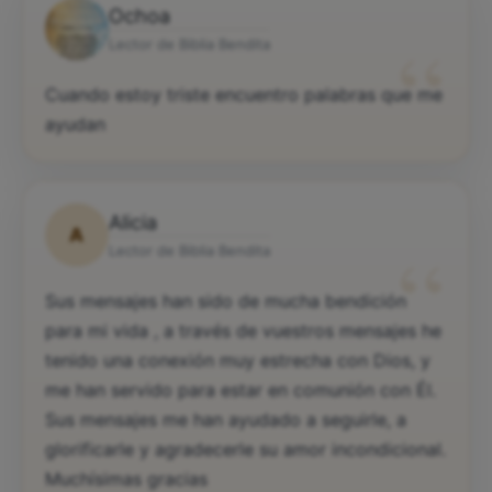
Ochoa
“
Lector de Biblia Bendita
Cuando estoy triste encuentro palabras que me
ayudan
Alicia
A
“
Lector de Biblia Bendita
Sus mensajes han sido de mucha bendición
para mi vida , a través de vuestros mensajes he
tenido una conexión muy estrecha con Dios, y
me han servido para estar en comunión con Él.
Sus mensajes me han ayudado a seguirle, a
glorificarle y agradecerle su amor incondicional.
Muchísimas gracias