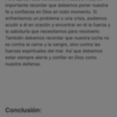
importante recordar que debemos poner nuestra
fe y confianza en Dios en todo momento. Si
enfrentamos un problema o una crisis, podemos
acudir a él en oración y encontrar en él la fuerza y
la sabiduría que necesitamos para resolverlo.
También debemos recordar que nuestra lucha no
es contra la carne y la sangre, sino contra las
fuerzas espirituales del mal. Así que debemos
estar siempre alerta y confiar en Dios como
nuestra defensa.
Conclusión: