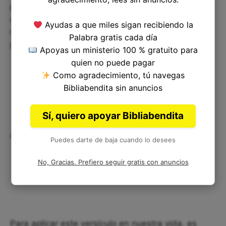
paz y la fortaleza que necesitamos para superar
cualquier desafío. Además, nos recuerda que
Ayudas a que miles sigan recibiendo la
nuestro enemigo no tiene poder sobre nosotros,
Palabra gratis cada día
porque Dios es nuestra defensa.
Apoyas un ministerio 100 % gratuito para
quien no puede pagar
Como agradecimiento, tú navegas
Bibliabendita sin anuncios
Sí, quiero apoyar Bibliabendita
Aplicación en nuestra vida:
Puedes darte de baja cuando lo desees
No, Gracias. Prefiero seguir gratis con anuncios
Para aplicar este versículo en nuestra vida, es