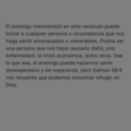
El enemigo mencionado en este versículo puede
incluir a cualquier persona o circunstancia que nos
haga sentir amenazados o vulnerables. Podría ser
una persona que nos haya causado daño, una
enfermedad, la crisis económica, entre otros. Sea
lo que sea, el enemigo puede hacernos sentir
desesperados y sin esperanza, pero Salmos 59:9
nos recuerda que podemos encontrar refugio en
Dios.