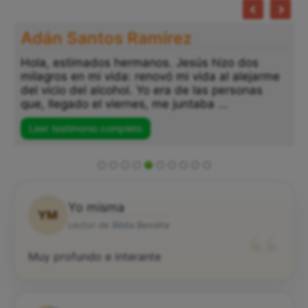
Adán Santos Ramírez
Hola, estimados hermanos. Jesús hizo dos
milagros en mi vida: renovó mi vida al alejarme
del vicio del alcohol. Yo era de las personas
que, llegado el viernes, me juntaba ...
Leer testimonio completo
Yo misma
YM
“
Lector de Biblia Bendita
Muy profundo e interante