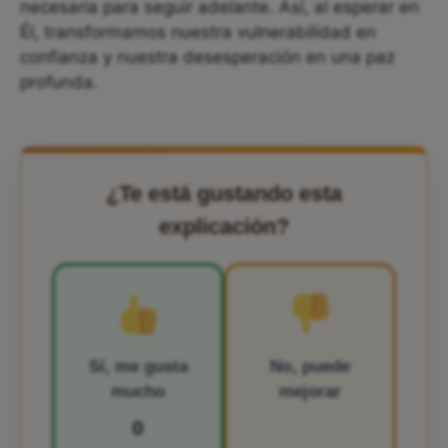
necesaria para seguir adelante. Así, al esperar en
Él, transformamos nuestra vulnerabilidad en
confianza y nuestra desesperación en una paz
profunda.
¿Te está gustando esta
explicación?
Sí, me gusta
No, puede
mucho
mejorar
0