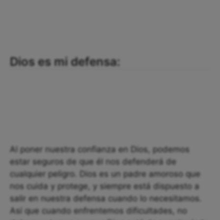
Dios es mi defensa:
Al poner nuestra confianza en Dios, podemos
estar seguros de que él nos defenderá de
cualquier peligro. Dios es un padre amoroso que
nos cuida y protege, y siempre está dispuesto a
salir en nuestra defensa cuando lo necesitamos.
Así que cuando enfrentemos dificultades, no