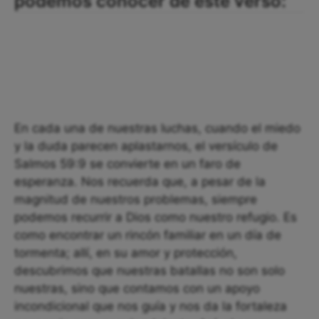
podemos conocer de este verso:
En cada una de nuestras luchas, cuando el miedo
y la duda parecen aplastarnos, el versículo de
Salmos 59:9 se convierte en un faro de
esperanza. Nos recuerda que, a pesar de la
magnitud de nuestros problemas, siempre
podemos recurrir a Dios como nuestro refugio. Es
como encontrar un rincón familiar en un día de
tormenta; allí, en su amor y protección,
descubrimos que nuestras batallas no son solo
nuestras, sino que contamos con un apoyo
incondicional que nos guía y nos da la fortaleza