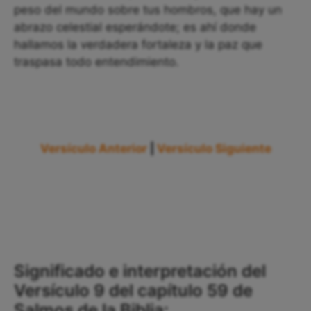
peso del mundo sobre tus hombros, que hay un
abrazo celestial esperándote; es ahí donde
hallamos la verdadera fortaleza y la paz que
traspasa todo entendimiento.
Versículo Anterior
|
Versículo Siguiente
Significado e interpretación del
Versículo 9 del capítulo 59 de
Salmos de la Biblia: