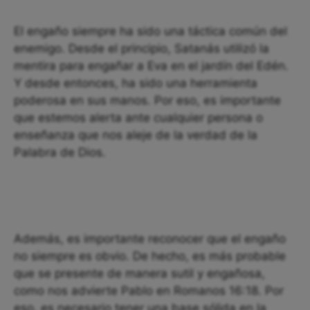
El engaño siempre ha sido una táctica común del
enemigo. Desde el principio, Satanás utilizó la
mentira para engañar a Eva en el jardín del Edén.
Y desde entonces, ha sido una herramienta
poderosa en sus manos. Por eso, es importante
que estemos alerta ante cualquier persona o
enseñanza que nos aleje de la verdad de la
Palabra de Dios.
Además, es importante reconocer que el engaño
no siempre es obvio. De hecho, es más probable
que se presente de manera sutil y engañosa,
como nos advierte Pablo en Romanos 16:18. Por
eso, es necesario tener una base sólida en la