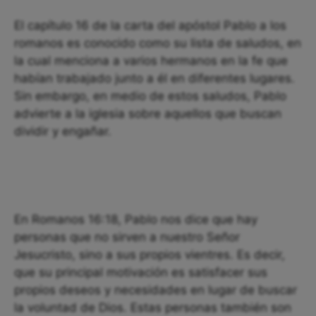
El capítulo 16 de la carta del apóstol Pablo a los
romanos es conocido como su lista de saludos, en
la cual menciona a varios hermanos en la fe que
habían trabajado junto a él en diferentes lugares.
Sin embargo, en medio de estos saludos, Pablo
advierte a la iglesia sobre aquellos que buscan
dividir y engañar.
En Romanos 16:18, Pablo nos dice que hay
personas que no sirven a nuestro Señor
Jesucristo, sino a sus propios vientres. Es decir,
que su principal motivación es satisfacer sus
propios deseos y necesidades en lugar de buscar
la voluntad de Dios. Estas personas también son