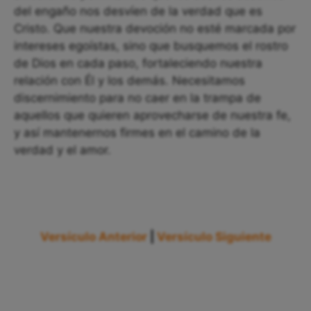
del engaño nos desvíen de la verdad que es
Cristo. Que nuestra devoción no esté marcada por
intereses egoístas, sino que busquemos el rostro
de Dios en cada paso, fortaleciendo nuestra
relación con Él y los demás. Necesitamos
discernimiento para no caer en la trampa de
aquellos que quieren aprovecharse de nuestra fe,
y así mantenernos firmes en el camino de la
verdad y el amor.
Versículo Anterior
|
Versículo Siguiente