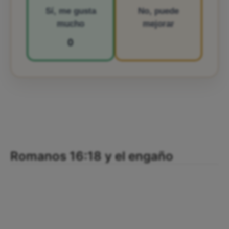
Sí, me gusta
No, puede
mucho
mejorar
0
Romanos 16:18 y el engaño