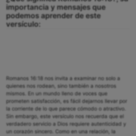
importancia y mensajes que
podemos aprender de este
versículo:
Romanos 16:18 nos invita a examinar no solo a
quienes nos rodean, sino también a nosotros
mismos. En un mundo lleno de voces que
prometen satisfacción, es fácil dejarnos llevar por
la corriente de lo que parece cómodo o atractivo.
Sin embargo, este versículo nos recuerda que el
verdadero servicio a Dios requiere autenticidad y
un corazón sincero. Como en una relación, la