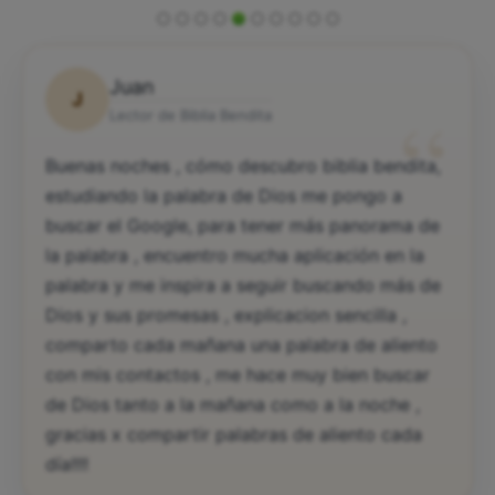
Juan
J
“
Lector de Biblia Bendita
Buenas noches , cómo descubro biblia bendita,
estudiando la palabra de Dios me pongo a
buscar el Google, para tener más panorama de
la palabra , encuentro mucha aplicación en la
palabra y me inspira a seguir buscando más de
Dios y sus promesas , explicacion sencilla ,
comparto cada mañana una palabra de aliento
con mis contactos , me hace muy bien buscar
de Dios tanto a la mañana como a la noche ,
gracias x compartir palabras de aliento cada
día!!!!