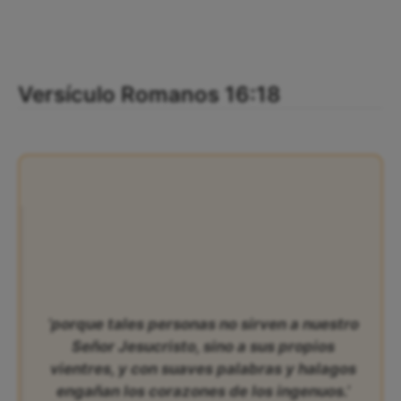
Versículo Romanos 16:18
‘porque tales personas no sirven a nuestro
Señor Jesucristo, sino a sus propios
vientres, y con suaves palabras y halagos
engañan los corazones de los ingenuos.’