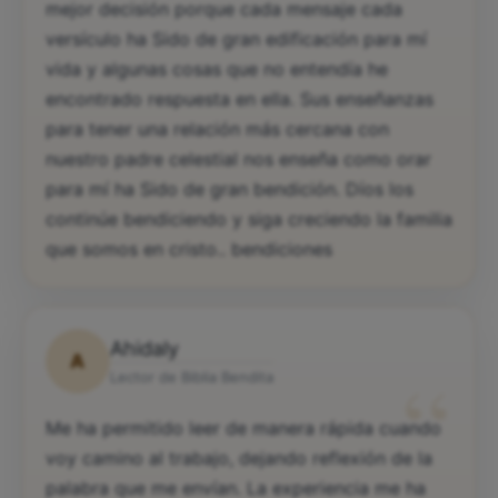
mejor decisión porque cada mensaje cada
versículo ha Sido de gran edificación para mí
vida y algunas cosas que no entendía he
encontrado respuesta en ella. Sus enseñanzas
para tener una relación más cercana con
nuestro padre celestial nos enseña como orar
para mí ha Sido de gran bendición. Díos los
continúe bendiciendo y siga creciendo la familia
que somos en cristo.. bendiciones
Ahidaly
A
“
Lector de Biblia Bendita
Me ha permitido leer de manera rápida cuando
voy camino al trabajo, dejando reflexión de la
palabra que me envían. La experiencia me ha