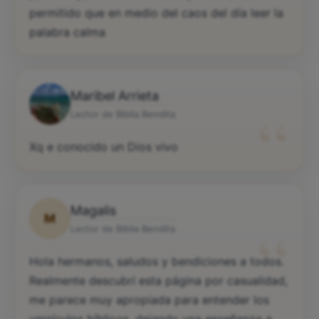
permitido que en medio del caos del día leer la
palabra calma
Maribel Arrieta
“
Lector de Biblia Bendita
Xq e conocido un Dios vivo
Magalis
M
“
Lector de Biblia Bendita
Hola hermanos, saludos y bendiciones a todos.
Realmente descubrí esta página por casualidad,
me parece muy apropiada para entender los