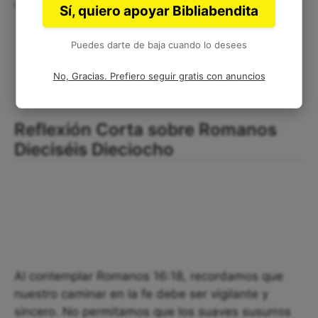
verdad.
Sí, quiero apoyar Bibliabendita
Puedes darte de baja cuando lo desees
No, Gracias. Prefiero seguir gratis con anuncios
Reflexión Corta sobre Romanos
Dieciséis Dieciocho
Al contemplar Romanos 16:18, recordamos que
nuestro caminar en la fe debe ser vigilante y
sincero. No permitamos que los suaves susurros