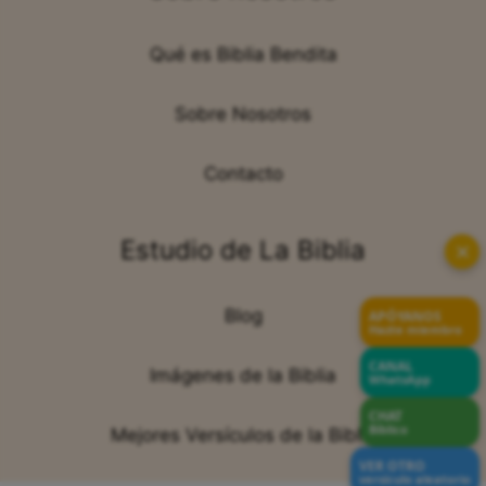
Qué es Biblia Bendita
Sobre Nosotros
Contacto
Estudio de La Biblia
✕
Blog
APÓYANOS
Hazte miembro
CANAL
Imágenes de la Biblia
WhatsApp
CHAT
Bíblico
Mejores Versículos de la Biblia
VER OTRO
versículo aleatorio