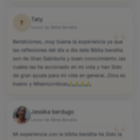
Taty
T
“
Lector de Biblia Bendita
Bendiciones...muy buena la experiencia ya que
las reflexiones del día a día dela Biblia bendita
son de Gran Sabiduría y buen conocimiento..las
cuales las he accionado en mi vida y han Sido
de gran ayuda para mí vida en general...Dios es
bueno y Misericordioso
Jessika berdugo
“
Lector de Biblia Bendita
Mi experiencia con la biblia bendita ha Sido la