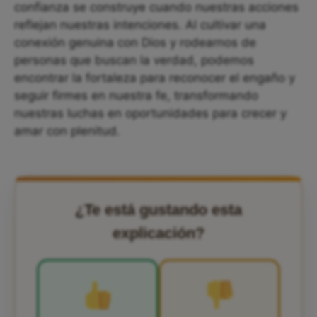
confianza se construye cuando nuestras acciones
reflejan nuestras intenciones. Al cultivar una
conexión genuina con Dios y rodearnos de
personas que buscan la verdad, podemos
encontrar la fortaleza para reconocer el engaño y
seguir firmes en nuestra fe, transformando
nuestras luchas en oportunidades para crecer y
amar con plenitud.
¿Te está gustando esta
explicación?