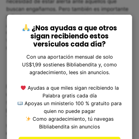
necesidad de estar alerta ante aquellos que
buscan engañarnos. Pero también es importante
reflexionar sobre nuestras propias motivaciones.
¿Estamos sirviendo a Dios o a nuestros propios
¿Nos ayudas a que otros
deseos y necesidades? ¿Estamos buscando su
sigan recibiendo estos
voluntad o estamos haciendo lo que nos parece
versículos cada día?
más fácil o conveniente?
Con una aportación mensual de solo
US$1,99 sostienes Bibliabendita y, como
agradecimiento, lees sin anuncios.
Finalmente, podemos utilizar este versículo como
Ayudas a que miles sigan recibiendo la
una oportunidad para orar por aquellos que están
Palabra gratis cada día
siendo engañados por falsas enseñanzas o por
Apoyas un ministerio 100 % gratuito para
personas que buscan aprovecharse de su fe.
quien no puede pagar
También podemos orar para que Dios nos dé
Como agradecimiento, tú navegas
sabiduría y discernimiento para evitar caer en el
Bibliabendita sin anuncios
engaño y para que nos guíe en su voluntad y su