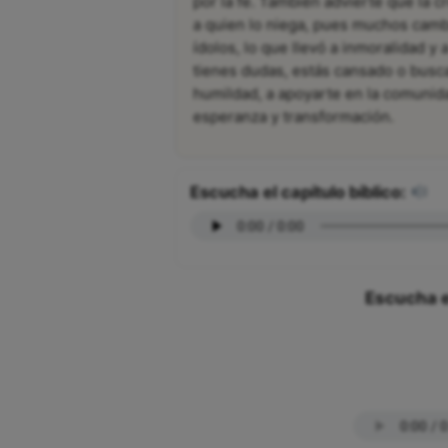
por la fe. También advierte que la c
a quien lo niega, pues muchos cambi
ídolos, lo que llevó a inmoralidad y
tienes dudas, estás cansado o buscas 
humildad, a apoyarte en la comunida
esperanza y transformación.
Escucha el capítulo bíblico:
Escucha e