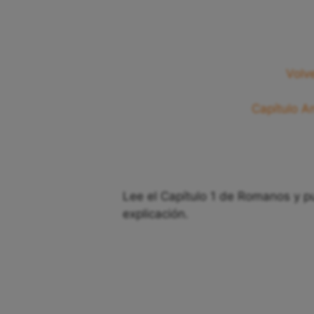
Volv
Capítulo An
Lee el Capítulo 1 de Romanos y pu
explicación.