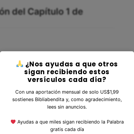
ón del Capítulo 1 de
¿Nos ayudas a que otros
sigan recibiendo estos
do a ser apóstol, apartado para el evangelio de
versículos cada día?
Con una aportación mensual de solo US$1,99
sostienes Bibliabendita y, como agradecimiento,
lees sin anuncios.
sus profetas en las santas Escrituras:
Ayudas a que miles sigan recibiendo la Palabra
gratis cada día