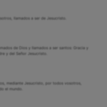
sotros, llamados a ser de Jesucristo.
mados de Dios y llamados a ser santos: Gracia y
re y del Señor Jesucristo.
os, mediante Jesucristo, por todos vosotros,
odo el mundo.