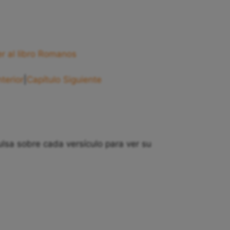
er al libro Romanos
terior
|
Capítulo Siguiente
lsa sobre cada versículo para ver su