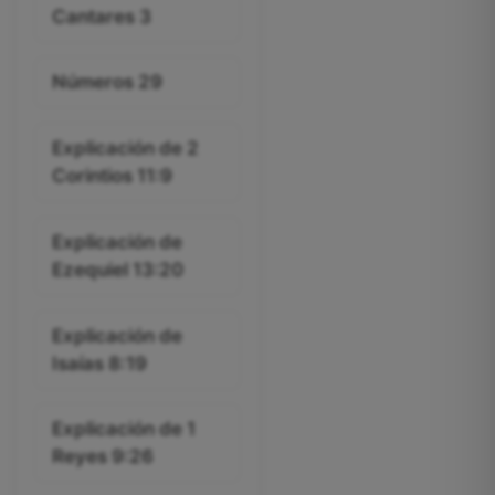
Cantares 3
Números 29
Explicación de 2
Corintios 11:9
Explicación de
Ezequiel 13:20
Explicación de
Isaías 8:19
Explicación de 1
Reyes 9:26