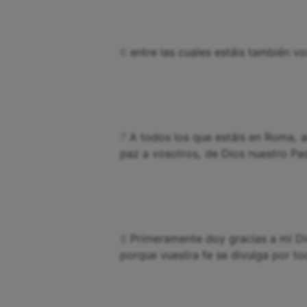
6
entre las cuales estáis también vo
7
A todos los que estáis en Roma, a
paz a vosotros, de Dios nuestro Pad
8
Primeramente doy gracias a mi Di
porque vuestra fe se divulga por t