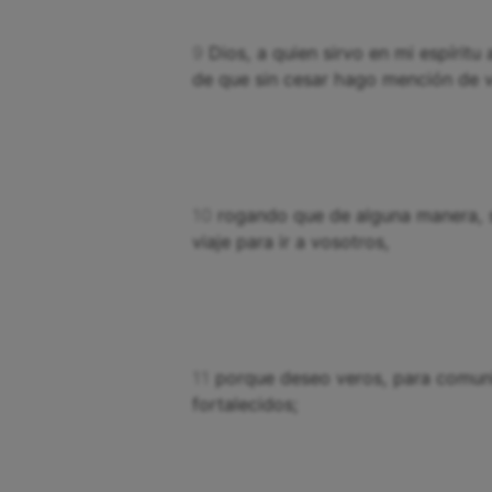
9
Dios, a quien sirvo en mi espíritu
de que sin cesar hago mención de v
10
rogando que de alguna manera, si
viaje para ir a vosotros,
11
porque deseo veros, para comunic
fortalecidos;