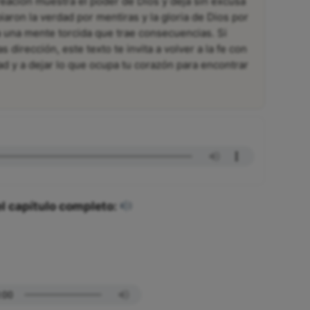
reación muestra el poder de Dios y deja sin excusa
aron la verdad por mentiras y la gloria de Dios por
 a una mente torcida que trae consecuencias. Si
dirección, este texto te invita a volver a la fe con
d y a dejar lo que ocupa tu corazón para encontrar
l capítulo completo: