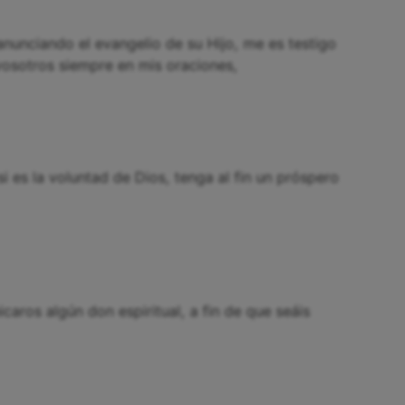
 anunciando el evangelio de su Hijo, me es testigo
osotros siempre en mis oraciones,
 es la voluntad de Dios, tenga al fin un próspero
aros algún don espiritual, a fin de que seáis