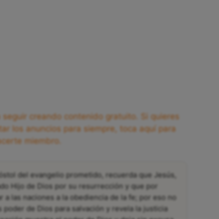
seguir creando contenido gratuito. Si quieres
tar los anuncios para siempre, toca aquí para
acerte miembro.
óstol del evangelio prometido, recuerda que Jesús,
rado Hijo de Dios por su resurrección y que por
ar a las naciones a la obediencia de la fe; por eso no
poder de Dios para salvación y revela la justicia