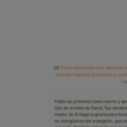
Estos anuncios nos ayudan a 
apoyar nuestro proyecto y ocul
h
Pablo se presenta como siervo y ap
hijo de la línea de David, fue decla
medio de él llega la gracia para llev
se avergüenza del evangelio, que es 