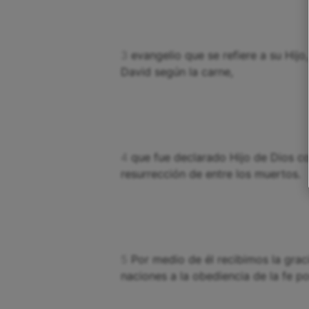
3
evangelio que se refiere a su Hijo
David según la carne,
4
que fue declarado Hijo de Dios co
resurrección de entre los muertos.
5
Por medio de él recibimos la grac
naciones a la obediencia de la fe 