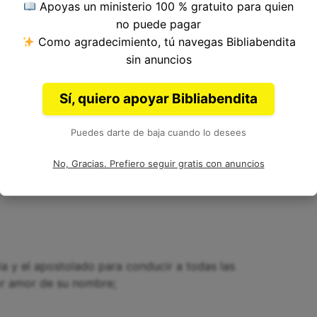
Apoyas un ministerio 100 % gratuito para quien
no puede pagar
Como agradecimiento, tú navegas Bibliabendita
, nuestro Señor Jesucristo, que era del linaje de
sin anuncios
Sí, quiero apoyar Bibliabendita
Puedes darte de baja cuando lo desees
n poder, según el Espíritu de santidad, por su
No, Gracias. Prefiero seguir gratis con anuncios
ia y el apostolado para conducir a todas las
por amor de su nombre;