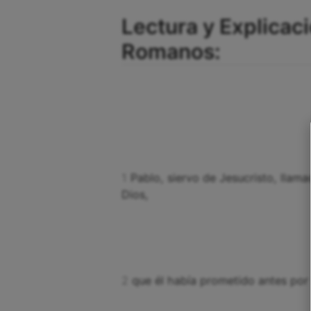
Lectura y Explicaci
Romanos:
1
Pablo, siervo de Jesucristo, llama
Dios,
2
que él había prometido antes por 