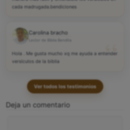
cada madrugada.bendiciones
Carolina bracho
“
Lector de Biblia Bendita
Hola . Me gusta mucho xq me ayuda a entender
versículos de la biblia
Ver todos los testimonios
Deja un comentario
Comentario