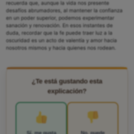
recuerda que, aunque la vida nos presente
desafíos abrumadores, al mantener la confianza
en un poder superior, podemos experimentar
sanación y renovación. En esos instantes de
duda, recordar que la fe puede traer luz a la
oscuridad es un acto de valentía y amor hacia
nosotros mismos y hacia quienes nos rodean.
¿Te está gustando esta
explicación?
Sí, me gusta
No, puede