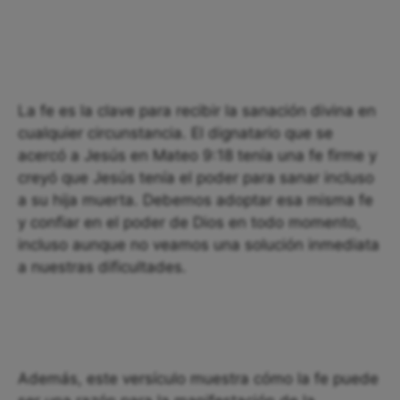
La fe es la clave para recibir la sanación divina en
cualquier circunstancia. El dignatario que se
acercó a Jesús en Mateo 9:18 tenía una fe firme y
creyó que Jesús tenía el poder para sanar incluso
a su hija muerta. Debemos adoptar esa misma fe
y confiar en el poder de Dios en todo momento,
incluso aunque no veamos una solución inmediata
a nuestras dificultades.
Además, este versículo muestra cómo la fe puede