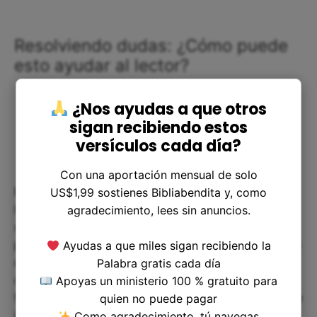
Resolviendo dudas: ¿Cómo puede
esto ayudar al lector?
¿Nos ayudas a que otros
sigan recibiendo estos
versículos cada día?
Con una aportación mensual de solo
Este versículo y su reflexión pueden ayudar al
US$1,99 sostienes Bibliabendita y, como
lector a encontrar fuerza y consuelo en
agradecimiento, lees sin anuncios.
situaciones difíciles, enseñándonos que la fe y el
poder divino de sanación son poderosos. Si siente
Ayudas a que miles sigan recibiendo la
que no tiene la capacidad de superar una
Palabra gratis cada día
dificultad o enfermedad, recordar el poder de la
Apoyas un ministerio 100 % gratuito para
fe y buscar la ayuda de Dios puede ser una fuente
quien no puede pagar
importante de apoyo y ayuda. La confianza en la
Como agradecimiento, tú navegas