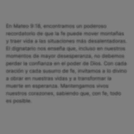
En Mateo 9:18, encontramos un poderoso
recordatorio de que la fe puede mover montañas
y traer vida a las situaciones más desalentadoras.
El dignatario nos enseña que, incluso en nuestros
momentos de mayor desesperanza, no debemos
perder la confianza en el poder de Dios. Con cada
oración y cada susurro de fe, invitamos a lo divino
a obrar en nuestras vidas y a transformar la
muerte en esperanza. Mantengamos vivos
nuestros corazones, sabiendo que, con fe, todo
es posible.