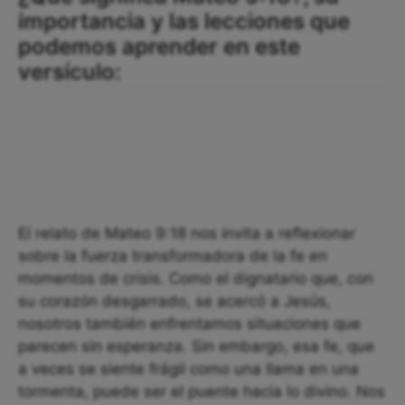
importancia y las lecciones que
podemos aprender en este
versículo:
El relato de Mateo 9:18 nos invita a reflexionar
sobre la fuerza transformadora de la fe en
momentos de crisis. Como el dignatario que, con
su corazón desgarrado, se acercó a Jesús,
nosotros también enfrentamos situaciones que
parecen sin esperanza. Sin embargo, esa fe, que
a veces se siente frágil como una llama en una
tormenta, puede ser el puente hacia lo divino. Nos