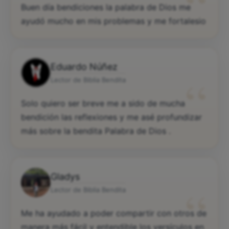
“
Buen día bendiciones la palabra de Dios me
ayudó mucho en mis problemas y me fortalesio
Eduardo Núñez
“
Lector de Biblia Bendita
Solo quiero ser breve me a sido de mucha
bendición las reflexiones y me asé profundizar
más sobre la bendita Palabra de Dios .
Gladys
“
Lector de Biblia Bendita
Me ha ayudado a poder compartir con otros de
manera más fácil y entendible los versículos en