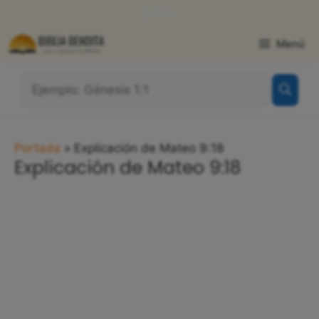
Saltar
WhatsApp
Facebook
X
al
contenido
Menú
¿Qué
Buscas?:
Portada
»
Explicación de Mateo 9:18
Explicación de Mateo 9:18