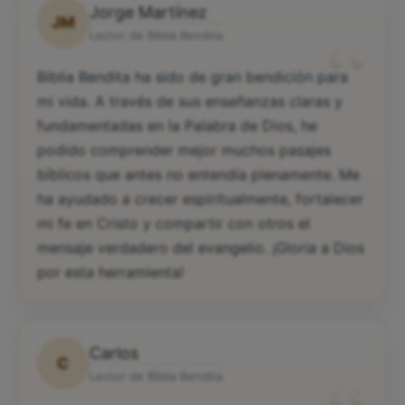
Jorge Martínez
JM
“
Lector de Biblia Bendita
Biblia Bendita ha sido de gran bendición para
mi vida. A través de sus enseñanzas claras y
fundamentadas en la Palabra de Dios, he
podido comprender mejor muchos pasajes
bíblicos que antes no entendía plenamente. Me
ha ayudado a crecer espiritualmente, fortalecer
mi fe en Cristo y compartir con otros el
mensaje verdadero del evangelio. ¡Gloria a Dios
por esta herramienta!
Carlos
C
Lector de Biblia Bendita