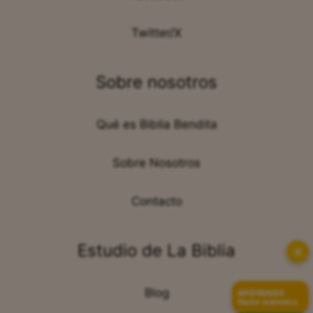
Twitter/X
Sobre nosotros
Qué es Biblia Bendita
Sobre Nosotros
Contacto
Estudio de La Biblia
✕
Blog
APÓYANOS
Hazte miembro