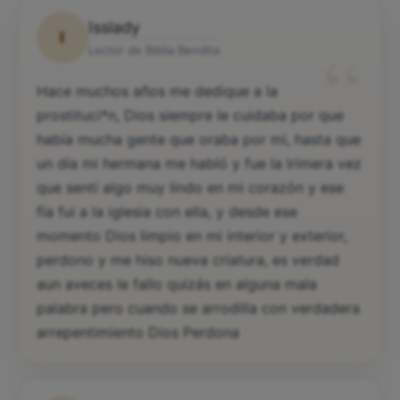
Isslady
I
“
Lector de Biblia Bendita
Hace muchos años me dedique a la
prostituci*n, Dios siempre le cuidaba por que
había mucha gente que oraba por mi, hasta que
un día mi hermana me habló y fue la lrimera vez
que sentí algo muy lindo en mi corazón y ese
fía fui a la iglesia con ella, y desde ese
momento Dios limpio en mi interior y exterior,
perdono y me hiso nueva criatura, es verdad
aun aveces le fallo quizás en alguna mala
palabra pero cuando se arrodilla con verdadera
arrepentimiento Dios Perdona