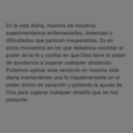
En la vida diaria, muchos de nosotros
experimentamos enfermedades, dolencias y
dificultades que parecen insuperables. Es en
estos momentos en los que debemos recordar el
poder de la fe y confiar en que Dios tiene el poder
de ayudarnos a superar cualquier obstáculo.
Podemos aplicar este versículo en nuestra vida
diaria manteniendo una fe inquebrantable en el
poder divino de sanación y pidiendo la ayuda de
Dios para superar cualquier desafío que se nos
presente.