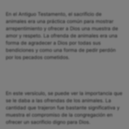
En el Antiguo Testamento, el sacrificio de
animales era una práctica común para mostrar
arrepentimiento y ofrecer a Dios una muestra de
amor y respeto. La ofrenda de animales era una
forma de agradecer a Dios por todas sus
bendiciones y como una forma de pedir perdón
por los pecados cometidos.
En este versículo, se puede ver la importancia que
se le daba a las ofrendas de los animales. La
cantidad que trajeron fue bastante significativa y
muestra el compromiso de la congregación en
ofrecer un sacrificio digno para Dios.