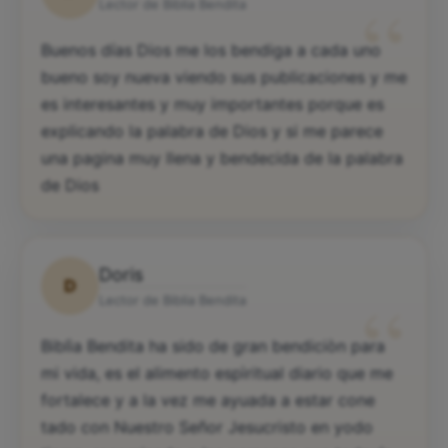
“
Lector de Biblia Bendita
Buenos días Dios me los bendiga a cada uno
bueno soy nueva viendo sus publicaciones y me
es interesantes y muy importantes porque es
explicando la palabra de Dios y si me parece
una pagina muy llena y bendecida de la palabra
de Dios
Doris
D
“
Lector de Biblia Bendita
Biblìa Bendita ha sido de gran bendiciòn para
mi vida, es el alimento espìritual diario que me
fortalece y a la vez me ayuada a estar cone
tado con Nuestro Señor Jesucristo en yodo