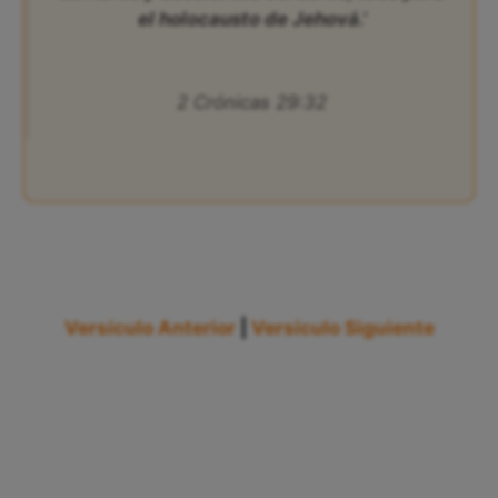
el holocausto de Jehová.’
2 Crónicas 29:32
Versículo Anterior
|
Versículo Siguiente