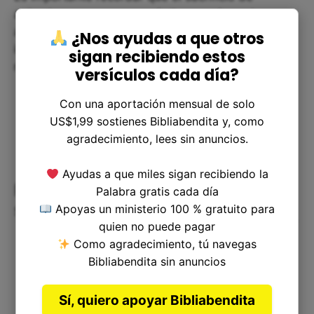
animales ya no es una práctica común en la
actualidad, pero no podemos olvidar la
¿Nos ayudas a que otros
importancia de ofrecer nuestro tiempo y nuestros
sigan recibiendo estos
recursos a Dios y a nuestra comunidad.
versículos cada día?
Con una aportación mensual de solo
US$1,99 sostienes Bibliabendita y, como
agradecimiento, lees sin anuncios.
Ayudas a que miles sigan recibiendo la
Resolviendo dudas acerca del
Palabra gratis cada día
sacrificio en el Antiguo Testamento
Apoyas un ministerio 100 % gratuito para
quien no puede pagar
Como agradecimiento, tú navegas
Bibliabendita sin anuncios
Sí, quiero apoyar Bibliabendita