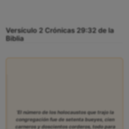
Versículo 2 Crónicas 29:32 de la
Biblia
‘El número de los holocaustos que trajo la
congregación fue de setenta bueyes, cien
carneros y doscientos corderos, todo para