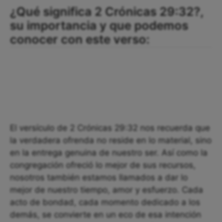
¿Qué significa 2 Crónicas 29:32?,
su importancia y que podemos
conocer con este verso:
El versículo de 2 Crónicas 29:32 nos recuerda que
la verdadera ofrenda no reside en lo material, sino
en la entrega genuina de nuestro ser. Así como la
congregación ofreció lo mejor de sus recursos,
nosotros también estamos llamados a dar lo
mejor de nuestro tiempo, amor y esfuerzo. Cada
acto de bondad, cada momento dedicado a los
demás, se convierte en un eco de esa intención