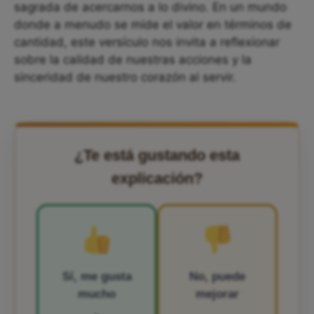
sagrada de acercarnos a lo divino. En un mundo
donde a menudo se mide el valor en términos de
cantidad, este versículo nos invita a reflexionar
sobre la calidad de nuestras acciones y la
sinceridad de nuestro corazón al servir.
¿Te está gustando esta
explicación?
Sí, me gusta
No, puede
mucho
mejorar