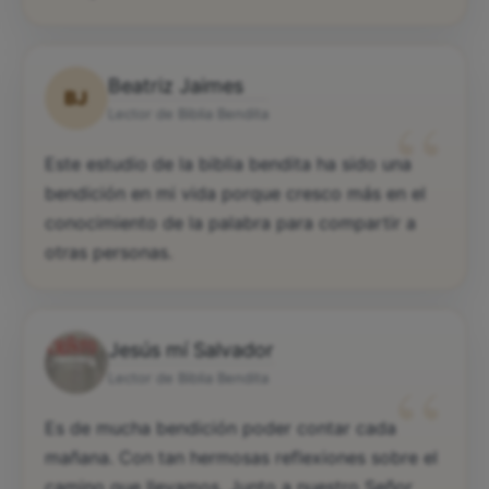
Beatriz Jaimes
BJ
“
Lector de Biblia Bendita
Este estudio de la biblia bendita ha sido una
bendición en mi vida porque cresco más en el
conocimiento de la palabra para compartir a
otras personas.
Jesús mí Salvador
“
Lector de Biblia Bendita
Es de mucha bendición poder contar cada
mañana. Con tan hermosas reflexiones sobre el
camino que llevamos. Junto a nuestro Señor