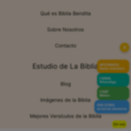
Qué es Biblia Bendita
Sobre Nosotros
Contacto
✕
Estudio de La Biblia
APÓYANOS
Hazte miembro
CANAL
WhatsApp
Blog
CHAT
Bíblico
Imágenes de la Biblia
VER OTRO
versículo aleatorio
Mejores Versículos de la Biblia
Sin voz