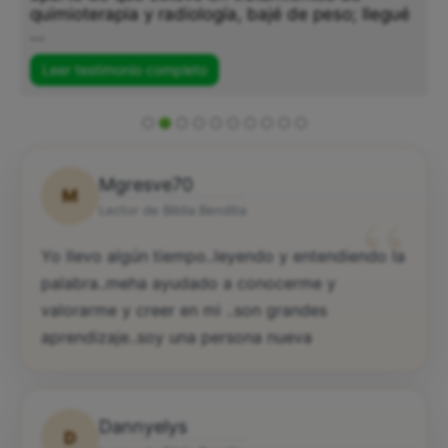
quimioterapia y radiología, bajé de peso; llegué
...
Leer testimonio completo
Mgresve70
M
“
Lector de Biblia Bendita
Yo llevo algún tiempo..leyendo y entendiendo la
palabra..meha ayudado a conocerme y
valorarme y creer en mi ..son grandes
aprendizaje..soy una persona nueva
Dannyelys
D