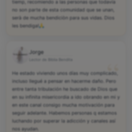
tiemp, recomiendo a las personas que todavía
no son parte de esta comunidad que se unan,
serà de mucha bendiciòn para sus vidas. Dios
les bendiga!
Jorge
“
Lector de Biblia Bendita
He estado viviendo unos días muy complicado,
incluso llegué a pensar en hacerme daño. Pero
entre tanta tribulación he buscado de Dios que
en su infinita misericordia a ido obrando en mi y
en este canal consigo mucha motivación para
seguir adelante. Habemos personas q estamos
luchando por superar la adicción y canales así
nos ayudan.