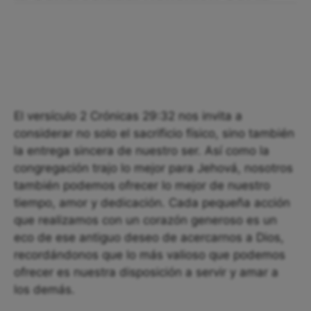
El versículo 2 Crónicas 29:32 nos invita a
considerar no solo el sacrificio físico, sino también
la entrega sincera de nuestro ser. Así como la
congregación trajo lo mejor para Jehová, nosotros
también podemos ofrecer lo mejor de nuestro
tiempo, amor y dedicación. Cada pequeña acción
que realizamos con un corazón generoso es un
eco de ese antiguo deseo de acercarnos a Dios,
recordándonos que lo más valioso que podemos
ofrecer es nuestra disposición a servir y amar a
los demás.