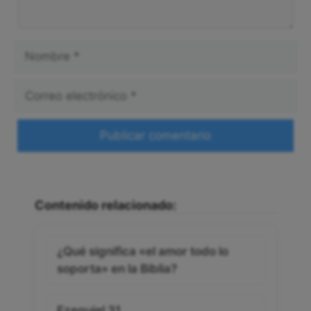
Nombre
Correo
electrónico
Web
Contenido relacionado:
¿Qué significa «el amor todo lo
soporta» en la Biblia?
Ezequiel 31