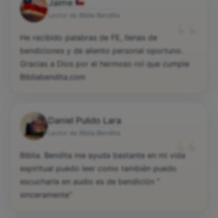
Jaime
“
Lector de Biblia Bendita
He recibido palabras de FE, llenas de
bendiciones y de aliento personal oportuno.
Gracias a Dios por el hermoso rol que cumple
Bibliabendita.com
Daniel Pulido Lara
“
Lector de Biblia Bendita
Biblia. Bendita me ayuda bastante en mi vida
espiritual puedo leer como también puedo
escucharla en audio es de bendición “
sinceramente”