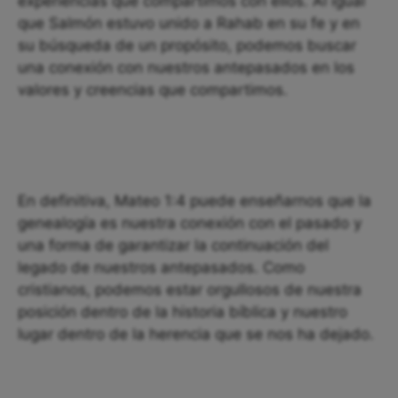
experiencias que compartimos con ellos. Al igual
que Salmón estuvo unido a Rahab en su fe y en
su búsqueda de un propósito, podemos buscar
una conexión con nuestros antepasados ​​en los
valores y creencias que compartimos.
En definitiva, Mateo 1:4 puede enseñarnos que la
genealogía es nuestra conexión con el pasado y
una forma de garantizar la continuación del
legado de nuestros antepasados. Como
cristianos, podemos estar orgullosos de nuestra
posición dentro de la historia bíblica y nuestro
lugar dentro de la herencia que se nos ha dejado.