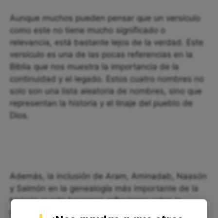
Aunque muchos pueden pensar que un versículo
como este no tiene mucho significado o
relevancia, está bastante lejos de la verdad. Este
versículo es una de las pocas referencias en la
Biblia que nos muestra la importancia de la
continuidad y el legado. Estos cuatro nombres no
solo son una lista aleatoria de nombres, sino que
representan la historia y el linaje del pueblo de
Dios.
Además, la inclusión de Aram, Aminadab, Naasón
y Salmón en la genealogía más importante de la
historia puede hacernos reflexionar sobre la
importancia de nuestras propias historias