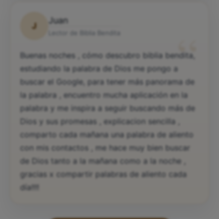
Juan
J
“
Lector de Biblia Bendita
Buenas noches , cómo descubro biblia bendita,
estudiando la palabra de Dios me pongo a
buscar el Google, para tener más panorama de
la palabra , encuentro mucha aplicación en la
palabra y me inspira a seguir buscando más de
Dios y sus promesas , explicacion sencilla ,
comparto cada mañana una palabra de aliento
con mis contactos , me hace muy bien buscar
de Dios tanto a la mañana como a la noche ,
gracias x compartir palabras de aliento cada
día!!!!