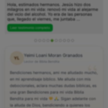
Hola, estimados hermanos. Jesús hizo dos
milagros en mi vida: renovó mi vida al alejarme
del vicio del alcohol. Yo era de las personas
que, llegado el viernes, me juntaba ...
Leer testimonio completo
Yeimi Loani Moran Granados
YL
“
Lector de Biblia Bendita
Bendiciones hermanos, ami me alludado mucho,
en mi aprendisaje biblico. Me alluda con mis
debocionales, aclara muchas dudas biblicas, es
una gran Bendiciones para mi vida Biblia
Bendita para mi vida
. Sigan adelante con
la alluda de Dios, bendiciendo a quienes los