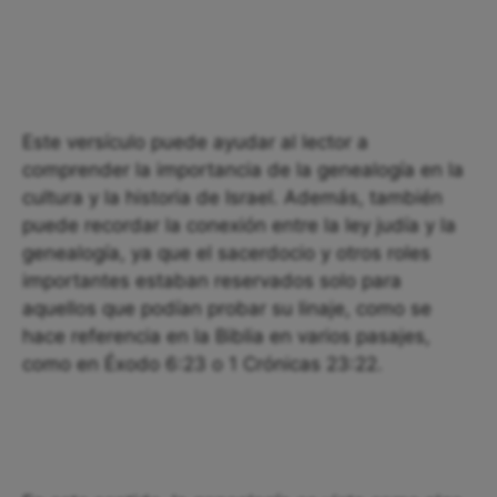
Este versículo puede ayudar al lector a
comprender la importancia de la genealogía en la
cultura y la historia de Israel. Además, también
puede recordar la conexión entre la ley judía y la
genealogía, ya que el sacerdocio y otros roles
importantes estaban reservados solo para
aquellos que podían probar su linaje, como se
hace referencia en la Biblia en varios pasajes,
como en Éxodo 6:23 o 1 Crónicas 23:22.