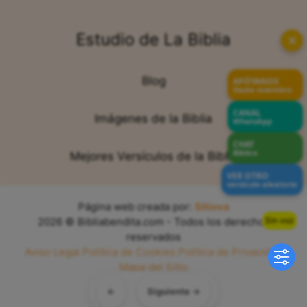
Estudio de La Biblia
✕
Blog
APÓYANOS
Hazte miembro
CANAL
Imágenes de la Biblia
WhatsApp
CHAT
Bíblico
Mejores Versículos de la Biblia
VER OTRO
versículo aleatorio
Página web creada por:
Sitiova
Sin voz
2026 © Bibliabendita.com - Todos los derechos
reservados
Aviso Legal
Política de Cookies
Política de Privacidad
Mapa del Sitio
←
Siguiente →