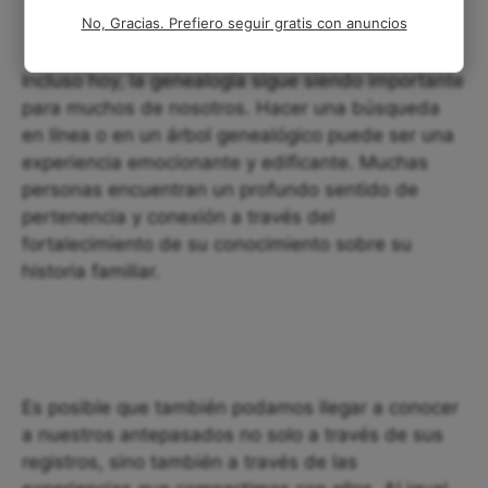
No, Gracias. Prefiero seguir gratis con anuncios
Incluso hoy, la genealogía sigue siendo importante
para muchos de nosotros. Hacer una búsqueda
en línea o en un árbol genealógico puede ser una
experiencia emocionante y edificante. Muchas
personas encuentran un profundo sentido de
pertenencia y conexión a través del
fortalecimiento de su conocimiento sobre su
historia familiar.
Es posible que también podamos llegar a conocer
a nuestros antepasados no solo a través de sus
registros, sino también a través de las