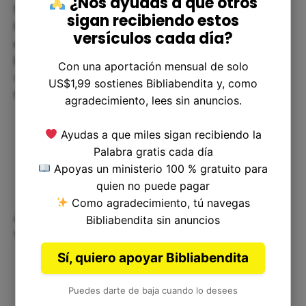
¿Nos ayudas a que otros
familiares. Cada uno de nosotros tiene una
sigan recibiendo estos
historia detrás de nuestro apellido, y esa historia
versículos cada día?
es parte de lo que nos hace quiénes somos.
Podemos mirar a nuestros propios antepasados ​​y
Con una aportación mensual de solo
ver cómo han moldeado nuestros valores,
US$1,99 sostienes Bibliabendita y, como
tradiciones y creencias.
agradecimiento, lees sin anuncios.
Ayudas a que miles sigan recibiendo la
Palabra gratis cada día
Apoyas un ministerio 100 % gratuito para
quien no puede pagar
Como agradecimiento, tú navegas
Aplicando el versículo en nuestras
Bibliabendita sin anuncios
vidas
Sí, quiero apoyar Bibliabendita
Puedes darte de baja cuando lo desees