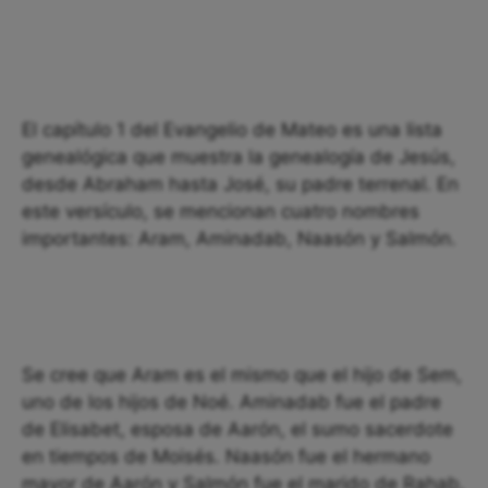
El capítulo 1 del Evangelio de Mateo es una lista
genealógica que muestra la genealogía de Jesús,
desde Abraham hasta José, su padre terrenal. En
este versículo, se mencionan cuatro nombres
importantes: Aram, Aminadab, Naasón y Salmón.
Se cree que Aram es el mismo que el hijo de Sem,
uno de los hijos de Noé. Aminadab fue el padre
de Elisabet, esposa de Aarón, el sumo sacerdote
en tiempos de Moisés. Naasón fue el hermano
mayor de Aarón y Salmón fue el marido de Rahab,