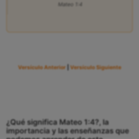
Mateo 1:4
Versículo Anterior
|
Versículo Siguiente
¿Qué significa Mateo 1:4?, la
importancia y las enseñanzas que