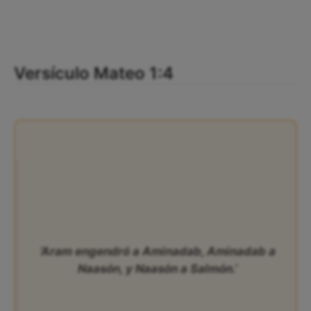
Versículo Mateo 1:4
‘Aram engendró a Aminadab, Aminadab a
Naasón, y Naasón a Salmón.’