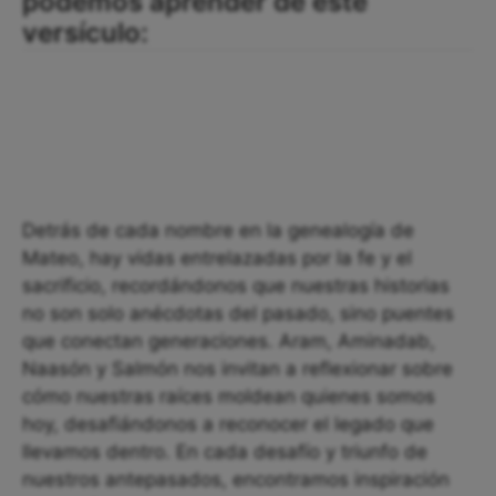
podemos aprender de este
versículo:
Detrás de cada nombre en la genealogía de
Mateo, hay vidas entrelazadas por la fe y el
sacrificio, recordándonos que nuestras historias
no son solo anécdotas del pasado, sino puentes
que conectan generaciones. Aram, Aminadab,
Naasón y Salmón nos invitan a reflexionar sobre
cómo nuestras raíces moldean quienes somos
hoy, desafiándonos a reconocer el legado que
llevamos dentro. En cada desafío y triunfo de
nuestros antepasados, encontramos inspiración