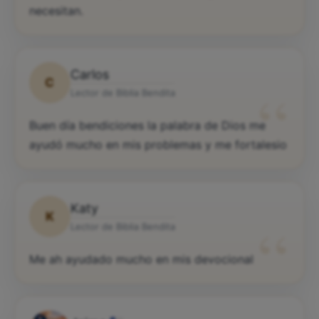
necesitan.
Carlos
C
“
Lector de Biblia Bendita
Buen día bendiciones la palabra de Dios me
ayudó mucho en mis problemas y me fortalesio
Katy
K
“
Lector de Biblia Bendita
Me ah ayudado mucho en mis devocional