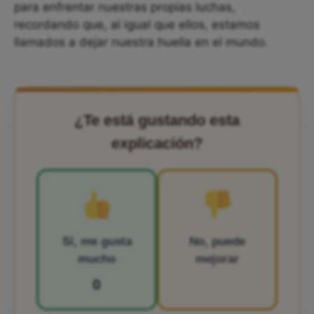
para enfrentar nuestras propias luchas,
recordando que, al igual que ellos, estamos
llamados a dejar nuestra huella en el mundo.
¿Te está gustando esta
explicación?
Sí, me gusta
No, puede
mucho
mejorar
0