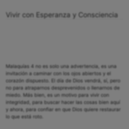
Vivir con Esperanza y Consciencia
Malaquías 4 no es solo una advertencia, es una
invitación a caminar con los ojos abiertos y el
corazón dispuesto. El día de Dios vendrá, sí, pero
no para atraparnos desprevenidos o llenarnos de
miedo. Más bien, es un motivo para vivir con
integridad, para buscar hacer las cosas bien aquí
y ahora, para confiar en que Dios quiere restaurar
lo que está roto.