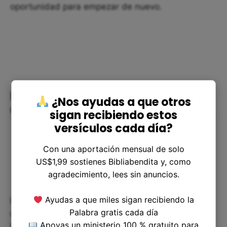
oportunidad para empezar de nuevo.
El Sol de Justicia: Luz Nueva para
¿Nos ayudas a que otros
Quienes Confían
sigan recibiendo estos
versículos cada día?
Con una aportación mensual de solo
US$1,99 sostienes Bibliabendita y, como
agradecimiento, lees sin anuncios.
Ayudas a que miles sigan recibiendo la
Para quienes respetan y temen a Dios, este
Palabra gratis cada día
capítulo trae una promesa que casi se puede
Apoyas un ministerio 100 % gratuito para
tocar: un “sol de justicia” que nace, que ilumina y