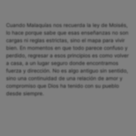
Cuando Malaquías nos recuerda la ley de Moisés,
lo hace porque sabe que esas enseñanzas no son
cargas ni reglas estrictas, sino el mapa para vivir
bien. En momentos en que todo parece confuso y
perdido, regresar a esos principios es como volver
a casa, a un lugar seguro donde encontramos
fuerza y dirección. No es algo antiguo sin sentido,
sino una continuidad de una relación de amor y
compromiso que Dios ha tenido con su pueblo
desde siempre.