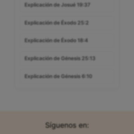
Explicación de Josué 19:37
Explicación de Éxodo 25:2
Explicación de Éxodo 18:4
Explicación de Génesis 25:13
Explicación de Génesis 6:10
Síguenos en: