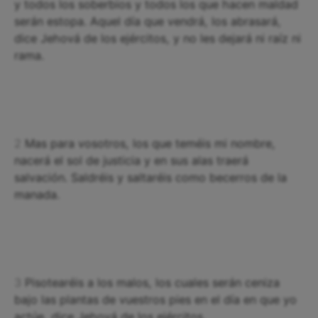
y todos los soberbios y todos los que hacen maldad
serán estopa. Aquel día que vendrá, los abrasará,
dice Jehová de los ejércitos, y no les dejará ni raíz ni
rama.
2
Mas para vosotros, los que teméis mi nombre,
nacerá el sol de justicia y en sus alas traerá
salvación. Saldréis y saltaréis como becerros de la
manada.
3
Pisotearéis a los malos, los cuales serán ceniza
bajo las plantas de vuestros pies en el día en que yo
actúe, dice Jehová de los ejércitos.