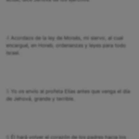
4
Acordaos de la ley de Moisés, mi siervo, al cual
encargué, en Horeb, ordenanzas y leyes para todo
Israel.
5
Yo os envío al profeta Elías antes que venga el día
de Jehová, grande y terrible.
6
Él hará volver el corazón de los padres hacia los