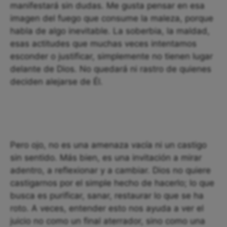
manifestará sin dudas. Me gusta pensar en esa
imagen del fuego que consume la maleza, porque
habla de algo inevitable. La soberbia, la maldad,
esas actitudes que muchas veces intentamos
esconder o justificar, simplemente no tienen lugar
delante de Dios. No quedará ni rastro de quienes
deciden alejarse de Él.
Pero ojo, no es una amenaza vacía ni un castigo
sin sentido. Más bien, es una invitación a mirar
adentro, a reflexionar y a cambiar. Dios no quiere
castigarnos por el simple hecho de hacerlo; lo que
busca es purificar, sanar, restaurar lo que se ha
roto. A veces, entender esto nos ayuda a ver el
juicio no como un final aterrador, sino como una