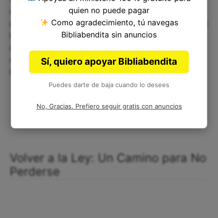
quien no puede pagar
calienta la vida. No es solo una imagen bonita, es
Como agradecimiento, tú navegas
una experiencia profunda. Imagina la alegría de un
Bibliabendita sin anuncios
becerro saltando libre por el campo, ese salto
espontáneo y lleno de vida. Así es la salvación
que se ofrece, algo que renueva el corazón y da
Sí, quiero apoyar Bibliabendita
libertad verdadera.
Puedes darte de baja cuando lo desees
No, Gracias. Prefiero seguir gratis con anuncios
Volver a la Ley: Un Camino para No
Perderse