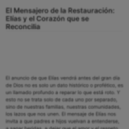
El Mensajero de la Restauración:
Elías y el Corazón que se
Reconcilia
El anuncio de que Elías vendrá antes del gran día
de Dios no es solo un dato histórico o profético, es
un llamado profundo a reparar lo que está roto. Y
esto no se trata solo de cada uno por separado,
sino de nuestras familias, nuestras comunidades,
los lazos que nos unen. El mensaje de Elías nos
invita a que padres e hijos vuelvan a entenderse,
a sanar heridas, a dejar que el amor y el respeto