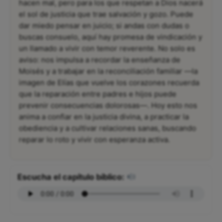
hacen mal, pero para los que respetan a Dios nacerá
el sol de justicia que trae salvación y gozo. Puede
dar miedo pensar en juicio; si andas con dudas o
buscas consuelo, aquí hay promesa de vindicación y
un llamado a vivir con temor reverente. No solo es
aviso: nos impulsa a recordar la enseñanza de
Moisés y a trabajar en la reconciliación familiar —la
imagen de Elías que vuelve los corazones recuerda
que la reparación entre padres e hijos puede
prevenir consecuencias dolorosas—. Hoy esto nos
anima a confiar en la justicia divina, a practicar la
obediencia y a cultivar relaciones sanas, buscando
reparar lo roto y vivir con esperanza activa.
Escucha el capítulo bíblico: