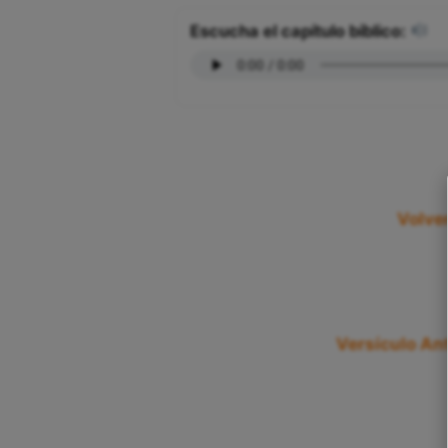
Escucha el capítulo bíblico:
Volver
Versículo Ant