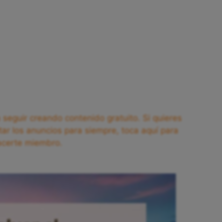
seguir creando contenido gratuito. Si quieres
tar los anuncios para siempre, toca aquí para
acerte miembro.