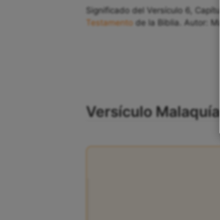
Significado del Versículo 6, Capít
Testamento
de la Biblia. Autor: M
Versículo Malaquía