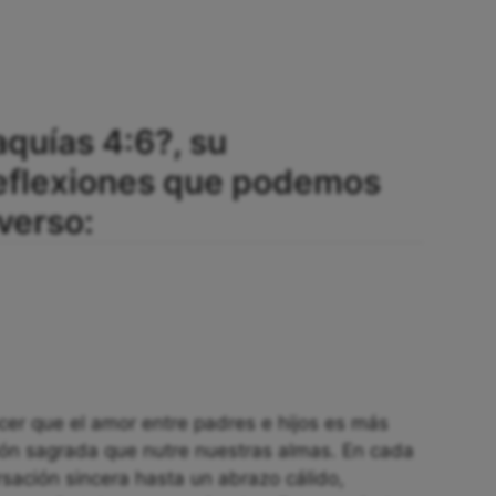
aquías 4:6?, su
reflexiones que podemos
verso:
cer que el amor entre padres e hijos es más
ión sagrada que nutre nuestras almas. En cada
ación sincera hasta un abrazo cálido,