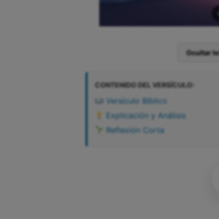
Ocultar l
CONTENIDO DEL VERSÍCULO:
Versículo Bíblico
Explicación y Análisis
Reflexión Corta