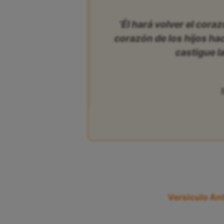
‘Él hará volver el coraz
corazón de los hijos ha
castigue l
Versículo Ant