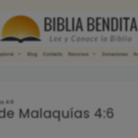
WhatsApp
Facebook
X
xplorar
Blog
Contacto
Recursos
Donaciones
A
as 4:6
 de Malaquías 4:6