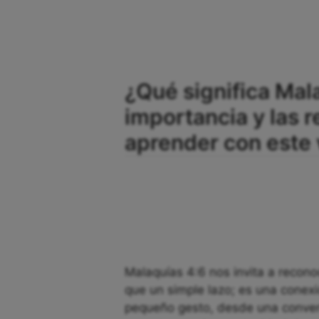
¿Qué significa Mal
importancia y las 
aprender con este 
Malaquías 4:6 nos invita a recono
que un simple lazo; es una conex
pequeño gesto, desde una convers