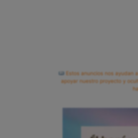
Estos anuncios nos ayudan a 
apoyar nuestro proyecto y ocul
h