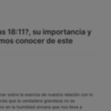
s 18:11?, su importancia y
mos conocer de este
onar sobre la esencia de nuestra relación con lo
erda que la verdadera grandeza no se
ino en la humildad sincera que nos lleva a