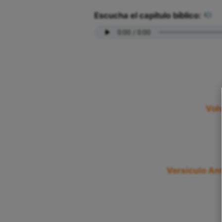
Escucha el capítulo bíblico:
Vol
Versículo Ant