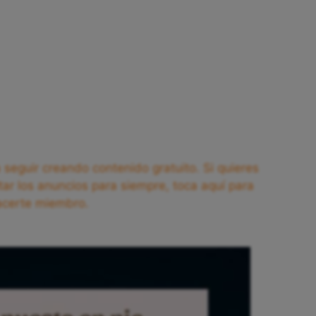
seguir creando contenido gratuito. Si quieres
tar los anuncios para siempre, toca aquí para
acerte miembro.