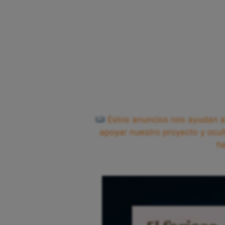
Estos anuncios nos ayudan a 
apoyar nuestro proyecto y ocul
h