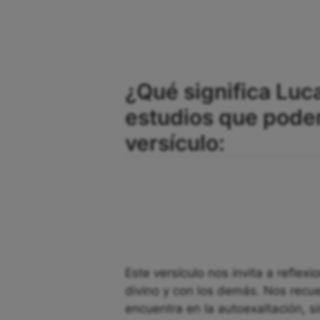
¿Qué significa Luca
estudios que pode
versículo:
Este versículo nos invita a reflexi
divino y con los demás. Nos recu
encuentra en la autoexaltación, s