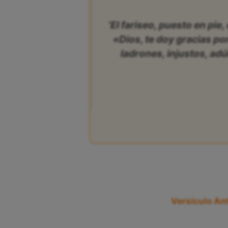
‘El fariseo, puesto en pi
«Dios, te doy gracias p
ladrones, injustos, adú
Versículo Ant