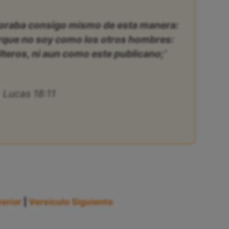
e, oraba consigo mismo de esta manera:
orque no soy como los otros hombres:
lteros, ni aun como este publicano;’
Lucas 18:11
erior
|
Versículo Siguiente