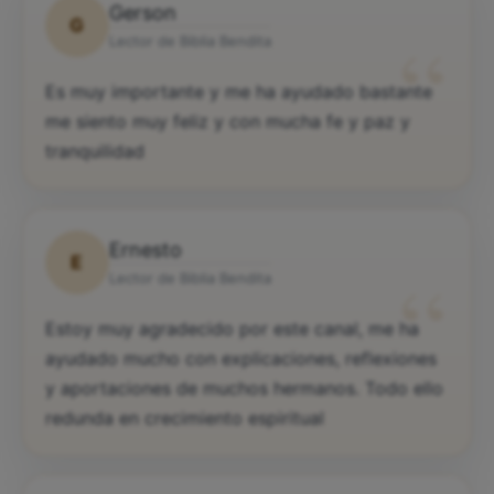
Gerson
G
“
Lector de Biblia Bendita
Es muy importante y me ha ayudado bastante
me siento muy feliz y con mucha fe y paz y
tranquilidad
Ernesto
E
“
Lector de Biblia Bendita
Estoy muy agradecido por este canal, me ha
ayudado mucho con explicaciones, reflexiones
y aportaciones de muchos hermanos. Todo ello
redunda en crecimiento espiritual