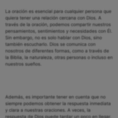
La oración es esencial para cualquier persona que
quiera tener una relación cercana con Dios. A
través de la oración, podemos compartir nuestros
pensamientos, sentimientos y necesidades con Él.
Sin embargo, no es solo hablar con Dios, sino
también escucharlo. Dios se comunica con
nosotros de diferentes formas, como a través de
la Biblia, la naturaleza, otras personas o incluso en
nuestros sueños.
Además, es importante tener en cuenta que no
siempre podemos obtener la respuesta inmediata
y clara a nuestras oraciones. A veces, la
respuesta de Dios puede tardar un poco en llegar,