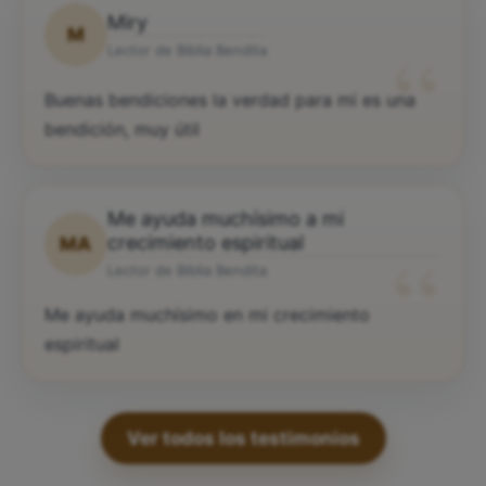
Miry
M
“
Lector de Biblia Bendita
Buenas bendiciones la verdad para mi es una
bendición, muy útil
Me ayuda muchísimo a mi
“
crecimiento espiritual
MA
Lector de Biblia Bendita
Me ayuda muchísimo en mi crecimiento
espiritual
Ver todos los testimonios