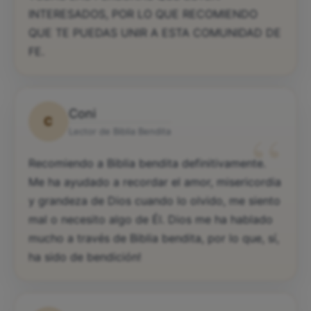
INTERESADOS, POR LO QUE RECOMIENDO
QUE TE PUEDAS UNIR A ESTA COMUNIDAD DE
FE.
Coni
C
“
Lector de Biblia Bendita
Recomiendo a Biblia bendita definitivamente.
Me ha ayudado a recordar el amor, misericordia
y grandeza de Dios cuando lo olvido, me siento
mal o necesito algo de Él. Dios me ha hablado
mucho a través de Biblia bendita, por lo que, sí,
ha sido de bendición!