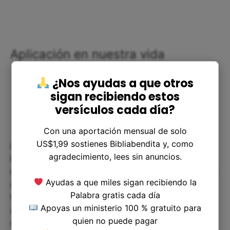
Aplicación en nuestra vida
¿Nos ayudas a que otros
sigan recibiendo estos
versículos cada día?
Con una aportación mensual de solo
US$1,99 sostienes Bibliabendita y, como
La oración y la comunicación con Dios es un
agradecimiento, lees sin anuncios.
hábito que debemos cultivar para tener una mejor
relación con Él. Debemos hacer que la oración sea
Ayudas a que miles sigan recibiendo la
una parte natural de nuestras vidas, no solo en
Palabra gratis cada día
tiempos de necesidad, sino también para
Apoyas un ministerio 100 % gratuito para
agradecerle por sus bendiciones. Debemos ser
quien no puede pagar
consistentes en nuestra oración para que se