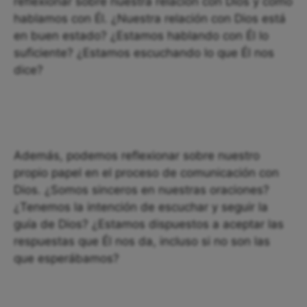
reflexionar sobre nuestra relación con Dios y cómo
hablamos con Él. ¿Nuestra relación con Dios está
en buen estado? ¿Estamos hablando con Él lo
suficiente? ¿Estamos escuchando lo que Él nos
dice?
Además, podemos reflexionar sobre nuestro
propio papel en el proceso de comunicación con
Dios. ¿Somos sinceros en nuestras oraciones?
¿Tenemos la intención de escuchar y seguir la
guía de Dios? ¿Estamos dispuestos a aceptar las
respuestas que Él nos da, incluso si no son las
que esperábamos?