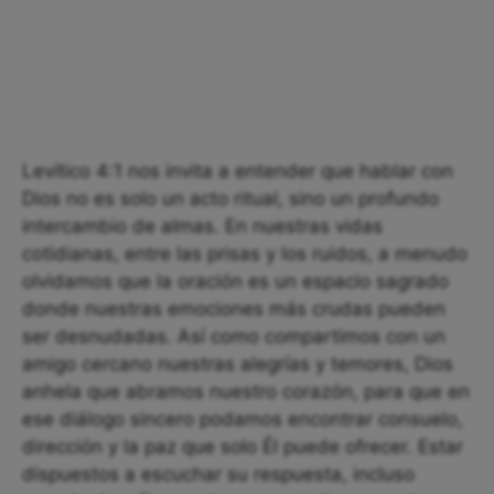
Levítico 4:1 nos invita a entender que hablar con
Dios no es solo un acto ritual, sino un profundo
intercambio de almas. En nuestras vidas
cotidianas, entre las prisas y los ruidos, a menudo
olvidamos que la oración es un espacio sagrado
donde nuestras emociones más crudas pueden
ser desnudadas. Así como compartimos con un
amigo cercano nuestras alegrías y temores, Dios
anhela que abramos nuestro corazón, para que en
ese diálogo sincero podamos encontrar consuelo,
dirección y la paz que solo Él puede ofrecer. Estar
dispuestos a escuchar su respuesta, incluso