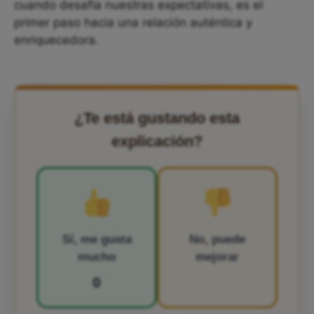
cuando desafía nuestras expectativas, es el
primer paso hacia una relación auténtica y
enriquecedora.
¿Te está gustando esta
explicación?
Sí, me gusta
No, puede
mucho
mejorar
0