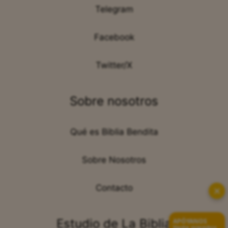
Telegram
Facebook
Twitter/X
Sobre nosotros
Qué es Biblia Bendita
Sobre Nosotros
Contacto
✕
Estudio de La Biblia
APÓYANOS
Hazte miembro