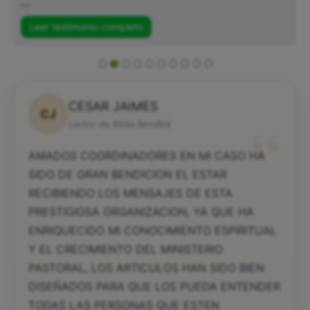
...
Leer testimonio completo
CESAR JAIMES
CJ
“
Lector de Biblia Bendita
AMADOS COORDINADORES EN MI CASO HA
SIDO DE GRAN BENDICION EL ESTAR
RECIBIENDO LOS MENSAJES DE ESTA
PRESTIGIOSA ORGANIZACION, YA QUE HA
ENRIQUECIDO MI CONOCIMIENTO ESPIRITUAL
Y EL CRECIMIENTO DEL MINISTERIO
PASTORAL, LOS ARTICULOS HAN SIDO BIEN
DISEÑADOS PARA QUE LOS PUEDA ENTENDER
TODAS LAS PERSONAS QUE ESTEN