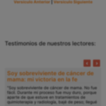
Versículo Anterior
|
Versículo Siguiente
Testimonios de nuestros lectores:
Soy sobreviviente de cáncer de
mama: mi victoria en la fe
"Soy sobreviviente de cáncer de mama. No fue
fácil. Durante mi proceso fue muy duro, porque
aparte de que estuve en tratamientos de
quimioterapia y radiología, bajé de peso; llegué