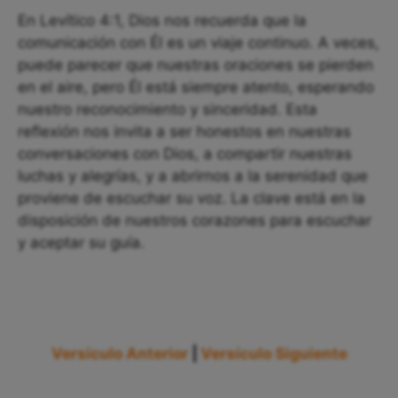
En Levítico 4:1, Dios nos recuerda que la
comunicación con Él es un viaje continuo. A veces,
puede parecer que nuestras oraciones se pierden
en el aire, pero Él está siempre atento, esperando
nuestro reconocimiento y sinceridad. Esta
reflexión nos invita a ser honestos en nuestras
conversaciones con Dios, a compartir nuestras
luchas y alegrías, y a abrirnos a la serenidad que
proviene de escuchar su voz. La clave está en la
disposición de nuestros corazones para escuchar
y aceptar su guía.
Versículo Anterior
|
Versículo Siguiente