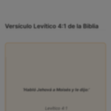
Versículo Levítico 4:1 de la Biblia
‘Habló Jehová a Moisés y le dijo:’
Levítico 4:1