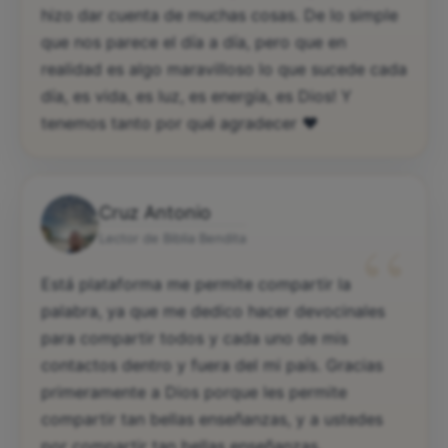
hizo dar cuenta de muchas cosas. De lo simple
que nos parece el día a día, pero que en
realidad es algo maravilloso lo que sucede cada
día, es vida, es luz, es energía, es Dios! Y
tenemos tanto por qué agradecer ♥️
Cruz Antonio
“
Lector de Biblia Bendita
Está plataforma me permite compartir la
palabra, ya que me dedico hacer devocinales
para compartir todos y cada uno de mis
contactos dentro y fuera del mi país. Gracias
primeramente a Dios porque les permite
compartir tan bellas enseñanzas, y a ustedes
por compartir tan bellas enseñanzas.