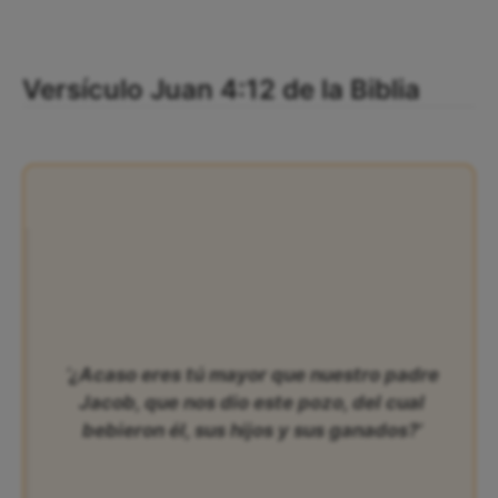
Versículo Juan 4:12 de la Biblia
‘¿Acaso eres tú mayor que nuestro padre
Jacob, que nos dio este pozo, del cual
bebieron él, sus hijos y sus ganados?’