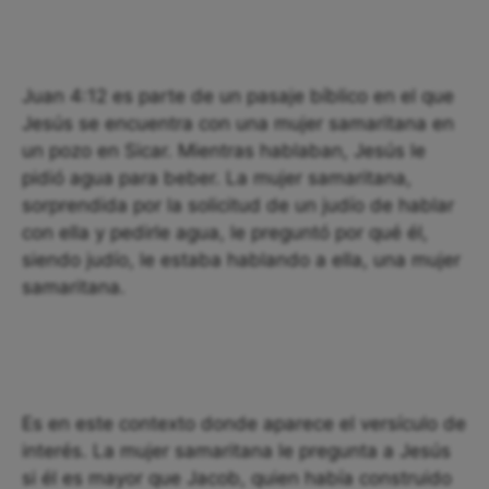
Juan 4:12 es parte de un pasaje bíblico en el que
Jesús se encuentra con una mujer samaritana en
un pozo en Sicar. Mientras hablaban, Jesús le
pidió agua para beber. La mujer samaritana,
sorprendida por la solicitud de un judío de hablar
con ella y pedirle agua, le preguntó por qué él,
siendo judío, le estaba hablando a ella, una mujer
samaritana.
Es en este contexto donde aparece el versículo de
interés. La mujer samaritana le pregunta a Jesús
si él es mayor que Jacob, quien había construido