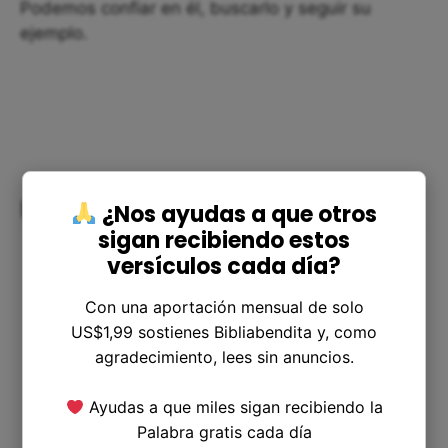
Podemos confiar en él, buscarlo y seguir su
ejemplo.
Resolviendo preguntas comunes
¿Nos ayudas a que otros
sigan recibiendo estos
versículos cada día?
¿Por qué la mujer samaritana mencionó a
Con una aportación mensual de solo
Jacob en este contexto? La mujer
US$1,99 sostienes Bibliabendita y, como
samaritana estaba tratando de entender
agradecimiento, lees sin anuncios.
quién era Jesús, y mencionó a Jacob como
un antepasado importante y respetado en
Ayudas a que miles sigan recibiendo la
su cultura. Ella estaba tratando de medir si
Palabra gratis cada día
Jesús era digno de su respeto y atención.