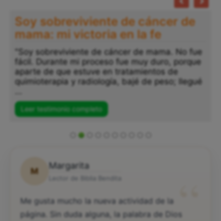
Soy sobreviviente de cáncer de
mama: mi victoria en la fe
"Soy sobreviviente de cáncer de mama. No fue
fácil. Durante mi proceso fue muy duro, porque
aparte de que estuve en tratamientos de
quimioterapia y radiología, bajé de peso; llegué
...
Leer testimonio completo
Margarita
M
“
Lector de Biblia Bendita
Me gusta mucho la nueva actividad de la
página. Sin duda alguna, la palabra de Dios