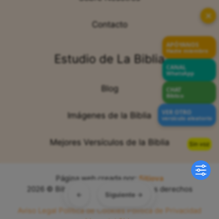
✕
Contacto
APÓYANOS
Hazte miembro
Estudio de La Biblia
CANAL
WhatsApp
Blog
CHAT
Bíblico
VER OTRO
Imágenes de la Biblia
versículo aleatorio
Mejores Versículos de la Biblia
Sin voz
Página web creada por:
Sitiova
2026 © Bibliabendita.com - Todos los derechos
←
Siguiente →
reservados
Aviso Legal
Política de Cookies
Política de Privacidad