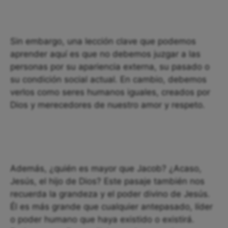
Sin embargo, una lección clave que podemos
aprender aquí es que no debemos juzgar a las
personas por su apariencia externa, su pasado o
su condición social actual. En cambio, debemos
verlos como seres humanos iguales, creados por
Dios y merecedores de nuestro amor y respeto.
Además, ¿quién es mayor que Jacob? ¿Acaso,
Jesús, el hijo de Dios? Este pasaje también nos
recuerda la grandeza y el poder divino de Jesús.
Él es más grande que cualquier antepasado, líder
o poder humano que haya existido o existirá.