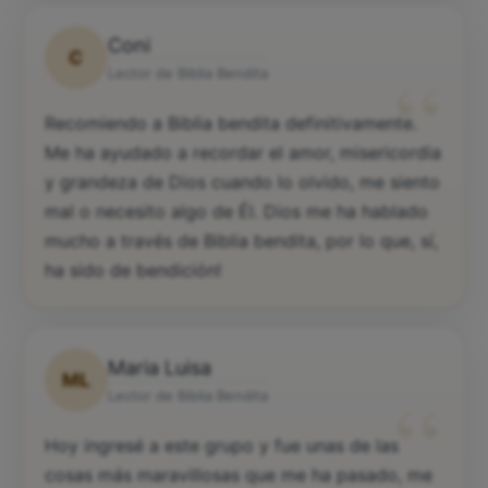
Coni
C
“
Lector de Biblia Bendita
Recomiendo a Biblia bendita definitivamente.
Me ha ayudado a recordar el amor, misericordia
y grandeza de Dios cuando lo olvido, me siento
mal o necesito algo de Él. Dios me ha hablado
mucho a través de Biblia bendita, por lo que, sí,
ha sido de bendición!
Maria Luisa
ML
“
Lector de Biblia Bendita
Hoy ingresé a este grupo y fue unas de las
cosas más maravillosas que me ha pasado, me