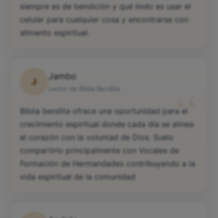
siempre es de bendición y qué lindo es usar el
celular para cualquier cosa y encontrarse con
alimento espiritual.
Jambo
J
“
Lector de Biblia Bendita
Biblia bendita ofrece una oportunidad para el
crecimiento espiritual donde cada día se alinea
el corazón con la voluntad de Dios. Suelo
compartirlo principalmente con Vocales de
Formación de Hermandades contribuyendo a la
vida espiritual de la comunidad