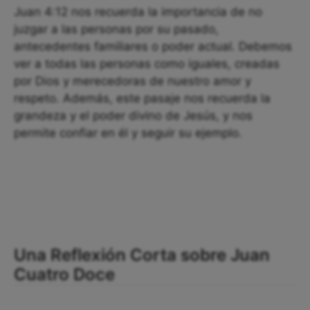
Juan 4:12 nos recuerda la importancia de no
juzgar a las personas por su pasado,
antecedentes familiares o poder actual. Debemos
ver a todas las personas como iguales, creadas
por Dios y merecedoras de nuestro amor y
respeto. Además, este pasaje nos recuerda la
grandeza y el poder divino de Jesús, y nos
permite confiar en él y seguir su ejemplo.
Una Reflexión Corta sobre Juan
Cuatro Doce