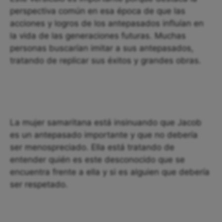
perspectiva común en esa época de que las
acciones y logros de los antepasados influían en
la vida de las generaciones futuras. Muchas
personas buscarían imitar a sus antepasados,
tratando de replicar sus éxitos y grandes obras.
La mujer samaritana está insinuando que Jacob
es un antepasado importante y que no debería
ser menospreciado. Ella está tratando de
entender quién es este desconocido que se
encuentra frente a ella y si es alguien que debería
ser respetado.