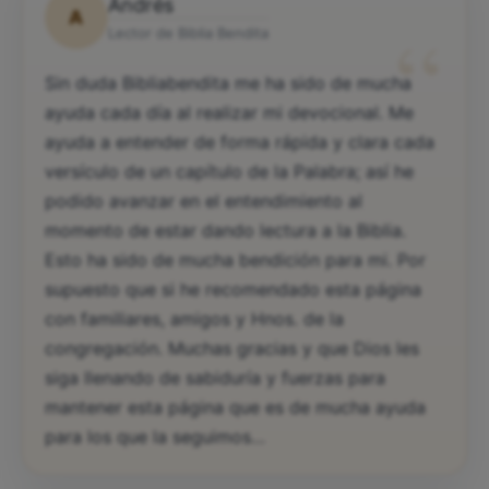
Andrés
A
“
Lector de Biblia Bendita
Sin duda Bibliabendita me ha sido de mucha
ayuda cada día al realizar mi devocional. Me
ayuda a entender de forma rápida y clara cada
versículo de un capítulo de la Palabra; así he
podido avanzar en el entendimiento al
momento de estar dando lectura a la Biblia.
Esto ha sido de mucha bendición para mi. Por
supuesto que si he recomendado esta página
con familiares, amigos y Hnos. de la
congregación. Muchas gracias y que Dios les
siga llenando de sabiduría y fuerzas para
mantener esta página que es de mucha ayuda
para los que la seguimos…