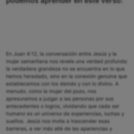
podemos aprender en este verso:
En Juan 4:12, la conversación entre Jesús y la
mujer samaritana nos revela una verdad profunda:
la verdadera grandeza no se encuentra en lo que
hemos heredado, sino en la conexión genuina que
establecemos con los demás y con lo divino. A
menudo, como la mujer del pozo, nos
apresuramos a juzgar a las personas por sus
antecedentes o logros, olvidando que cada ser
humano es un universo de experiencias, luchas y
sueños. Jesús nos invita a trascender esas
barreras, a ver más allá de las apariencias y