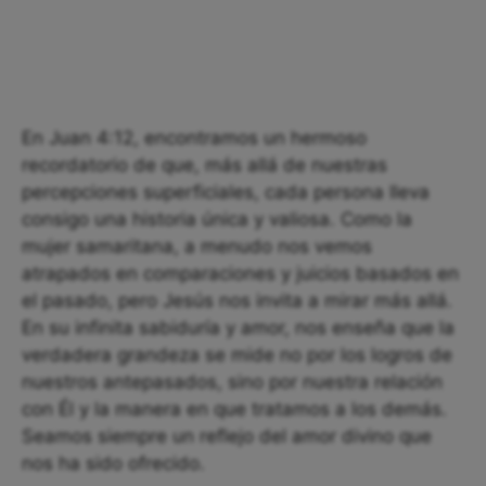
En Juan 4:12, encontramos un hermoso
recordatorio de que, más allá de nuestras
percepciones superficiales, cada persona lleva
consigo una historia única y valiosa. Como la
mujer samaritana, a menudo nos vemos
atrapados en comparaciones y juicios basados en
el pasado, pero Jesús nos invita a mirar más allá.
En su infinita sabiduría y amor, nos enseña que la
verdadera grandeza se mide no por los logros de
nuestros antepasados, sino por nuestra relación
con Él y la manera en que tratamos a los demás.
Seamos siempre un reflejo del amor divino que
nos ha sido ofrecido.