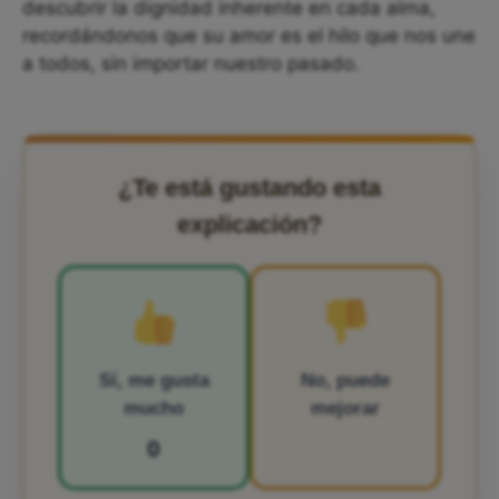
descubrir la dignidad inherente en cada alma,
recordándonos que su amor es el hilo que nos une
a todos, sin importar nuestro pasado.
¿Te está gustando esta
explicación?
Sí, me gusta
No, puede
mucho
mejorar
0