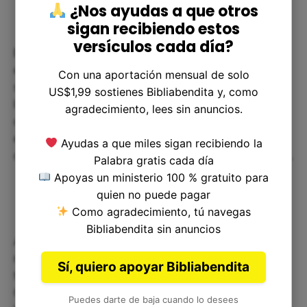
¿Nos ayudas a que otros
sigan recibiendo estos
versículos cada día?
El libro de Juan se inicia con el conocido prólogo,
en el cual Juan establece la divinidad de Jesús y
Con una aportación mensual de solo
su papel en la creación del mundo. A lo largo del
US$1,99 sostienes Bibliabendita y, como
libro, Juan presenta una serie de «yo soy»
agradecimiento, lees sin anuncios.
declaraciones de Jesús, entre las cuales se
encuentran «Yo soy el pan de vida», «Yo soy la luz
Ayudas a que miles sigan recibiendo la
del mundo» y «Yo soy el buen pastor», entre otras.
Palabra gratis cada día
Apoyas un ministerio 100 % gratuito para
quien no puede pagar
Como agradecimiento, tú navegas
Bibliabendita sin anuncios
Además, el evangelio de Juan presenta varios
milagros y señales realizados por Jesús, como la
Sí, quiero apoyar Bibliabendita
transformación del agua en vino en las bodas de
Caná, la multiplicación de los panes y los peces, y
Puedes darte de baja cuando lo desees