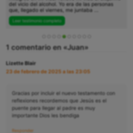
del vicio del alcohol. Yo era de las personas
que, llegado el viernes, me juntaba ...
Leer testimonio completo
1 comentario en «Juan»
Lizette Blair
23 de febrero de 2025 a las 23:05
Gracias por incluir el nuevo testamento con
reflexiones recordemos que Jesús es el
puente para llegar al padre es muy
importante Dios les bendiga
Responder