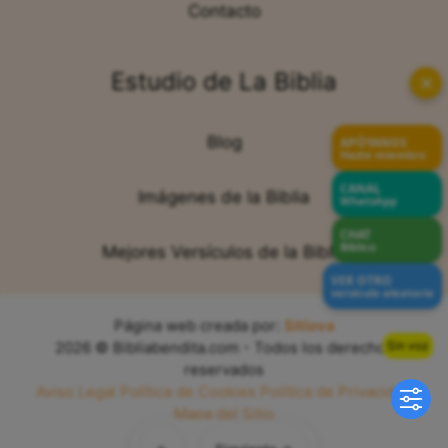
Contacto
Estudio de La Biblia
✕
Blog
APÓYANOS
Hazte miembro
CANAL
Imágenes de la Biblia
WhatsApp
CHAT
Bíblico
Mejores Versículos de la Biblia
VER OTRO
versículo aleatorio
Página web creada por:
Sitiova
2026 © Bibliabendita.com - Todos los derechos
Sin voz
reservados
Aviso Legal
Política de Cookies
Política de Privacidad
Mapa del Sitio