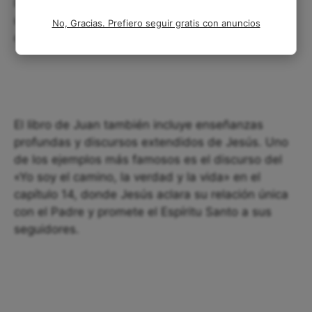
la resurrección de Lázaro. Estos milagros tienen
un propósito claro: revelar la gloria de Dios y
No, Gracias. Prefiero seguir gratis con anuncios
demostrar la divinidad de Jesús.
El libro de Juan también incluye enseñanzas
profundas y discursos extendidos de Jesús. Uno
de los ejemplos más famosos es el discurso del
«Yo soy el camino, la verdad y la vida» en el
capítulo 14, donde Jesús aclara su relación única
con el Padre y promete el Espíritu Santo a sus
seguidores.