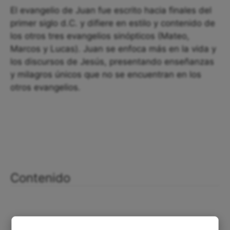
El evangelio de Juan fue escrito hacia finales del
primer siglo d.C. y difiere en estilo y contenido de
los otros tres evangelios sinópticos (Mateo,
Marcos y Lucas). Juan se enfoca más en la vida y
los discursos de Jesús, presentando enseñanzas
y milagros únicos que no se encuentran en los
otros evangelios.
Contenido