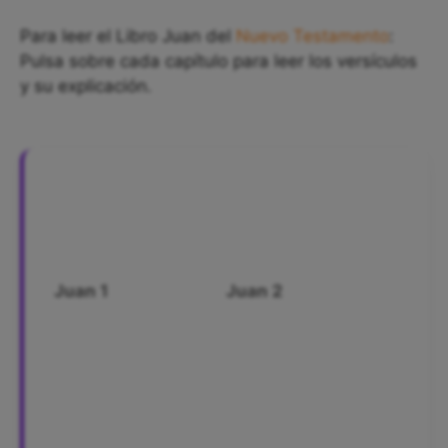
Para leer el Libro Juan del
Nuevo Testamento
:
Pulsa sobre cada capítulo para leer los versículos
y su explicación.
Juan 1
Juan 2