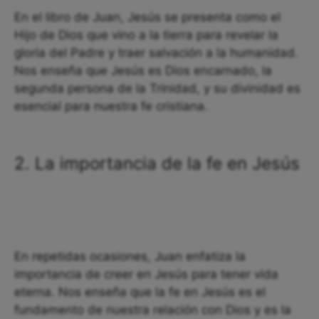
En el libro de Juan, Jesús se presenta como el
Hijo de Dios que vino a la tierra para revelar la
gloria del Padre y traer salvación a la humanidad.
Nos enseña que Jesús es Dios encarnado, la
segunda persona de la Trinidad, y su divinidad es
esencial para nuestra fe cristiana.
2. La importancia de la fe en Jesús
En repetidas ocasiones, Juan enfatiza la
importancia de creer en Jesús para tener vida
eterna. Nos enseña que la fe en Jesús es el
fundamento de nuestra relación con Dios y es la