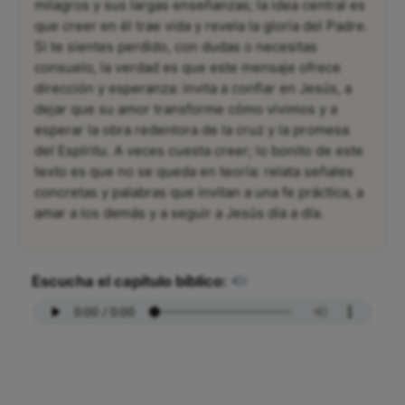
milagros y sus largas enseñanzas; la idea central es
que creer en él trae vida y revela la gloria del Padre.
Si te sientes perdido, con dudas o necesitas
consuelo, la verdad es que este mensaje ofrece
dirección y esperanza: invita a confiar en Jesús, a
dejar que su amor transforme cómo vivimos y a
esperar la obra redentora de la cruz y la promesa
del Espíritu. A veces cuesta creer; lo bonito de este
texto es que no se queda en teoría: relata señales
concretas y palabras que invitan a una fe práctica, a
amar a los demás y a seguir a Jesús día a día.
Escucha el capítulo bíblico: