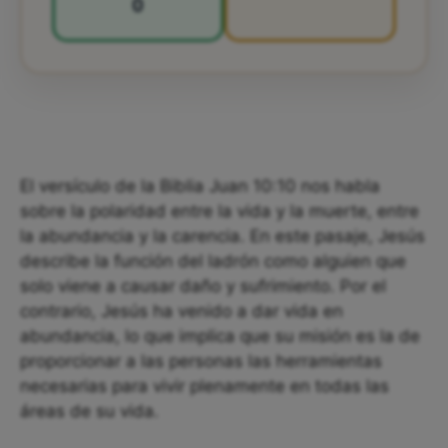
0
El versículo de la Biblia Juan 10:10 nos habla
sobre la polaridad entre la vida y la muerte, entre
la abundancia y la carencia. En este pasaje, Jesús
describe la función del ladrón como alguien que
solo viene a causar daño y sufrimiento. Por el
contrario, Jesús ha venido a dar vida en
abundancia, lo que implica que su misión es la de
proporcionar a las personas las herramientas
necesarias para vivir plenamente en todas las
áreas de su vida.