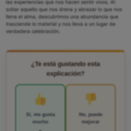
las experiencias que nos hacen sentir vivos. Al
soltar aquello que nos drena y abrazar lo que nos
llena el alma, descubrimos una abundancia que
trasciende lo material y nos lleva a un lugar de
verdadera celebración.
¿Te está gustando esta
explicación?
Sí, me gusta
No, puede
mucho
mejorar