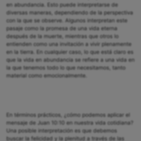
en abundancia. Esto puede interpretarse de
diversas maneras, dependiendo de la perspectiva
con la que se observe. Algunos interpretan este
pasaje como la promesa de una vida eterna
después de la muerte, mientras que otros lo
entienden como una invitación a vivir plenamente
en la tierra. En cualquier caso, lo que está claro es
que la vida en abundancia se refiere a una vida en
la que tenemos todo lo que necesitamos, tanto
material como emocionalmente.
En términos prácticos, ¿cómo podemos aplicar el
mensaje de Juan 10:10 en nuestra vida cotidiana?
Una posible interpretación es que debemos
buscar la felicidad y la plenitud a través de las