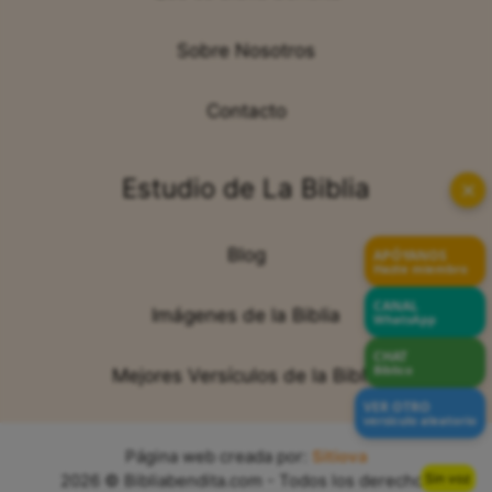
Sobre Nosotros
Contacto
Estudio de La Biblia
✕
Blog
APÓYANOS
Hazte miembro
CANAL
Imágenes de la Biblia
WhatsApp
CHAT
Bíblico
Mejores Versículos de la Biblia
VER OTRO
versículo aleatorio
Página web creada por:
Sitiova
Sin voz
2026 © Bibliabendita.com - Todos los derechos