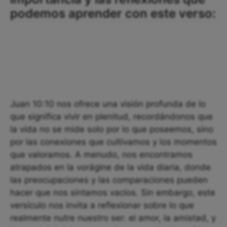
podemos aprender con este verso:
Juan 10:10 nos ofrece una visión profunda de lo
que significa vivir en plenitud, recordándonos que
la vida no se mide solo por lo que poseemos, sino
por las conexiones que cultivamos y los momentos
que valoramos. A menudo, nos encontramos
atrapados en la vorágine de la vida diaria, donde
las preocupaciones y las comparaciones pueden
hacer que nos sintamos vacíos. Sin embargo, este
versículo nos invita a reflexionar sobre lo que
realmente nutre nuestro ser: el amor, la amistad, y