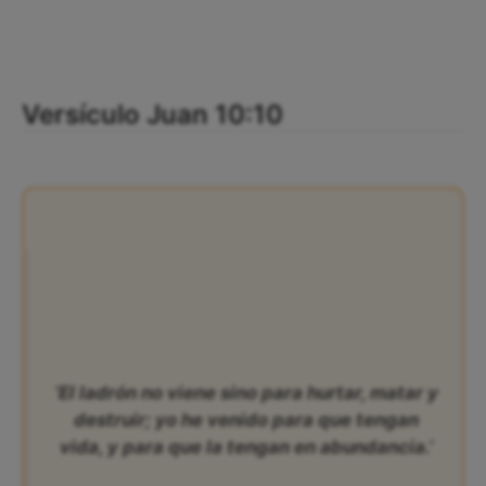
Versículo Juan 10:10
‘El ladrón no viene sino para hurtar, matar y
destruir; yo he venido para que tengan
vida, y para que la tengan en abundancia.’