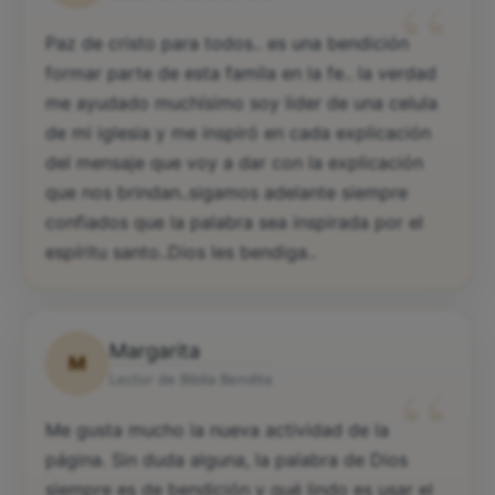
“
Paz de cristo para todos.. es una bendición
formar parte de esta famila en la fe.. la verdad
me ayudado muchísimo soy lider de una celula
de mi iglesia y me inspiró en cada explicación
del mensaje que voy a dar con la explicación
que nos brindan..sigamos adelante siempre
confiados que la palabra sea inspirada por el
espíritu santo..Dios les bendiga..
Margarita
M
“
Lector de Biblia Bendita
Me gusta mucho la nueva actividad de la
página. Sin duda alguna, la palabra de Dios
siempre es de bendición y qué lindo es usar el