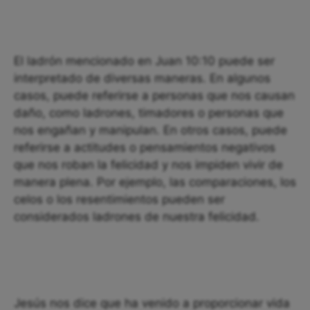
El ladrón mencionado en Juan 10:10 puede ser
interpretado de diversas maneras. En algunos
casos, puede referirse a personas que nos causan
daño, como ladrones, timadores o personas que
nos engañan y manipulan. En otros casos, puede
referirse a actitudes o pensamientos negativos
que nos roban la felicidad y nos impiden vivir de
manera plena. Por ejemplo, las comparaciones, los
celos o los resentimientos pueden ser
considerados ladrones de nuestra felicidad.
Jesús nos dice que ha venido a proporcionar vida