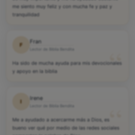
me siento muy feliz y con mucha fe y paz y
tranquilidad
Fran
F
“
Lector de Biblia Bendita
Ha sido de mucha ayuda para mis devocionales
y apoyo en la biblia
Irene
I
“
Lector de Biblia Bendita
Me a ayudado a acercarme más a Dios, es
bueno ver qué por medio de las redes sociales