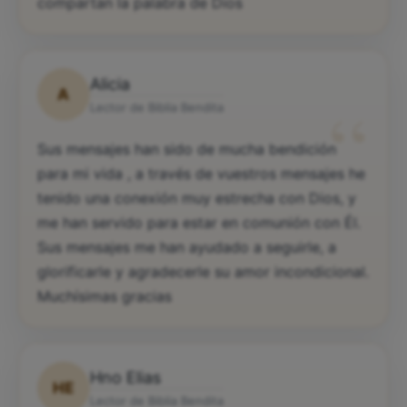
compartan la palabra de Dios
Alicia
A
“
Lector de Biblia Bendita
Sus mensajes han sido de mucha bendición
para mi vida , a través de vuestros mensajes he
tenido una conexión muy estrecha con Dios, y
me han servido para estar en comunión con Él.
Sus mensajes me han ayudado a seguirle, a
glorificarle y agradecerle su amor incondicional.
Muchísimas gracias
Hno Elias
HE
Lector de Biblia Bendita