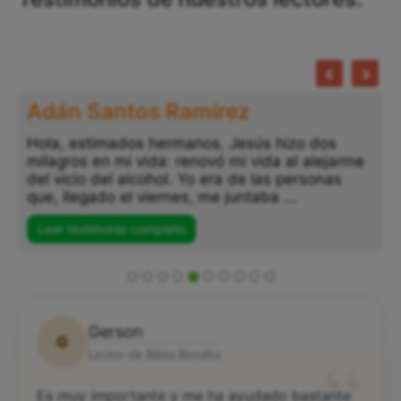
Adán Santos Ramírez
Hola, estimados hermanos. Jesús hizo dos
milagros en mi vida: renovó mi vida al alejarme
del vicio del alcohol. Yo era de las personas
que, llegado el viernes, me juntaba ...
Leer testimonio completo
Gerson
G
“
Lector de Biblia Bendita
Es muy importante y me ha ayudado bastante