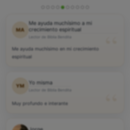
Me ayuda muchísimo a mi
“
crecimiento espiritual
MA
Lector de Biblia Bendita
Me ayuda muchísimo en mi crecimiento
espiritual
Yo misma
YM
“
Lector de Biblia Bendita
Muy profundo e interante
Jorge