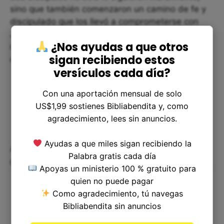
sino que también comenzaron un camino de fe y
discipulado que los llevó a comprometerse con
Jesús en todas las áreas de sus vidas. Este
¿Nos ayudas a que otros
mismo tipo de discipulado es lo que se espera de
sigan recibiendo estos
cada uno de nosotros hoy.
versículos cada día?
Con una aportación mensual de solo
US$1,99 sostienes Bibliabendita y, como
agradecimiento, lees sin anuncios.
Ayudas a que miles sigan recibiendo la
Aplicando Juan 1:38 a nuestra vida
Palabra gratis cada día
diaria
Apoyas un ministerio 100 % gratuito para
quien no puede pagar
Como agradecimiento, tú navegas
Bibliabendita sin anuncios