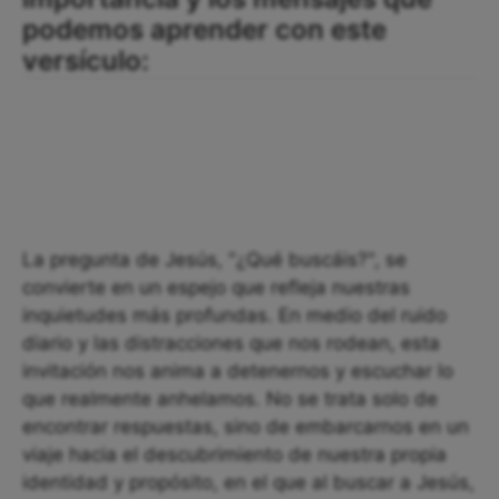
podemos aprender con este
versículo:
La pregunta de Jesús, "¿Qué buscáis?", se
convierte en un espejo que refleja nuestras
inquietudes más profundas. En medio del ruido
diario y las distracciones que nos rodean, esta
invitación nos anima a detenernos y escuchar lo
que realmente anhelamos. No se trata solo de
encontrar respuestas, sino de embarcarnos en un
viaje hacia el descubrimiento de nuestra propia
identidad y propósito, en el que al buscar a Jesús,