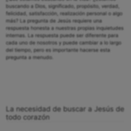
buscando a Dios, significado, propósito, verdad,
felicidad, satisfacción, realización personal o algo
más? La pregunta de Jesús requiere una
respuesta honesta a nuestras propias inquietudes
internas. La respuesta puede ser diferente para
cada uno de nosotros y puede cambiar a lo largo
del tiempo, pero es importante hacerse esta
pregunta a menudo.
La necesidad de buscar a Jesús de
todo corazón