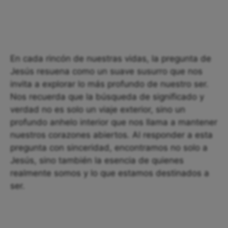
En cada rincón de nuestras vidas, la pregunta de
Jesús resuena como un suave susurro que nos
invita a explorar lo más profundo de nuestro ser.
Nos recuerda que la búsqueda de significado y
verdad no es solo un viaje exterior, sino un
profundo anhelo interior que nos llama a mantener
nuestros corazones abiertos. Al responder a esta
pregunta con sinceridad, encontramos no solo a
Jesús, sino también la esencia de quienes
realmente somos y lo que estamos destinados a
ser.