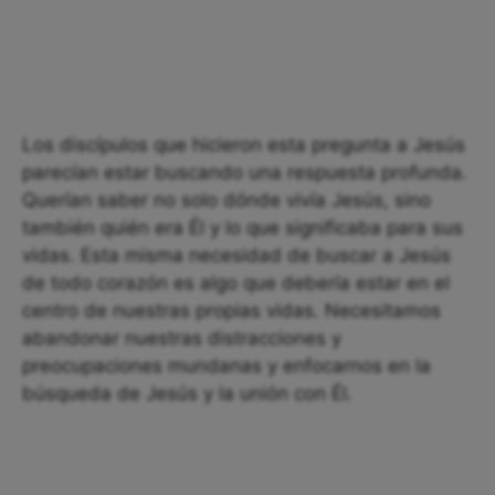
Los discípulos que hicieron esta pregunta a Jesús
parecían estar buscando una respuesta profunda.
Querían saber no solo dónde vivía Jesús, sino
también quién era Él y lo que significaba para sus
vidas. Esta misma necesidad de buscar a Jesús
de todo corazón es algo que debería estar en el
centro de nuestras propias vidas. Necesitamos
abandonar nuestras distracciones y
preocupaciones mundanas y enfocarnos en la
búsqueda de Jesús y la unión con Él.