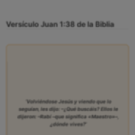
Versículo Juan 1:38 de la Biblia
‘Volviéndose Jesús y viendo que lo
seguían, les dijo: –¿Qué buscáis? Ellos le
dijeron: –Rabí –que significa «Maestro»–,
¿dónde vives?’