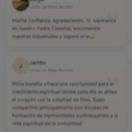
“
Lector de Biblia Bendita
Mucha confianza, agradeciendo, fé, esperanza
en nuestro Padre Celestial, encomendar
nuestras inquietudes y espero el el
Jambo
J
“
Lector de Biblia Bendita
Biblia bendita ofrece una oportunidad para el
crecimiento espiritual donde cada día se alinea
el corazón con la voluntad de Dios. Suelo
compartirlo principalmente con Vocales de
Formación de Hermandades contribuyendo a la
vida espiritual de la comunidad