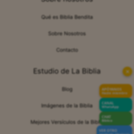
Qué es Biblia Bendita
Sobre Nosotros
Contacto
Estudio de La Biblia
✕
Blog
APÓYANOS
Hazte miembro
CANAL
Imágenes de la Biblia
WhatsApp
CHAT
Bíblico
Mejores Versículos de la Biblia
VER OTRO