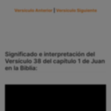
Versículo Anterior
|
Versículo Siguiente
Significado e interpretación del
Versículo 38 del capítulo 1 de Juan
en la Biblia: