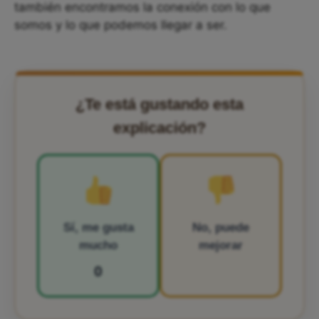
también encontramos la conexión con lo que
somos y lo que podemos llegar a ser.
¿Te está gustando esta
explicación?
Sí, me gusta
No, puede
mucho
mejorar
0