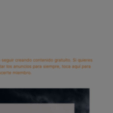
seguir creando contenido gratuito. Si quieres
tar los anuncios para siempre, toca aquí para
acerte miembro.