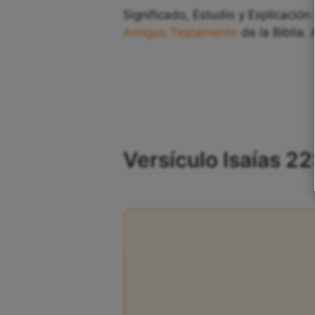
Significado, Estudio y Explicación 
Antiguo Testamento
de la Biblia. 
Versículo Isaías 22: