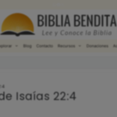
WhatsApp
Facebook
X
xplorar
Blog
Contacto
Recursos
Donaciones
A
2:4
de Isaías 22:4