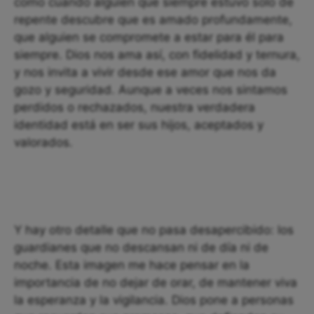
como cuando alguien que siempre estuvo solo de
repente descubre que es amado profundamente,
que alguien se compromete a estar para él para
siempre. Dios nos ama así, con fidelidad y ternura,
y nos invita a vivir desde ese amor que nos da
gozo y seguridad. Aunque a veces nos sintamos
perdidos o rechazados, nuestra verdadera
identidad está en ser sus hijos, aceptados y
valorados.
Y hay otro detalle que no pasa desapercibido: los
guardianes que no descansan ni de día ni de
noche. Esta imagen me hace pensar en la
importancia de no dejar de orar, de mantener viva
la esperanza y la vigilancia. Dios pone a personas