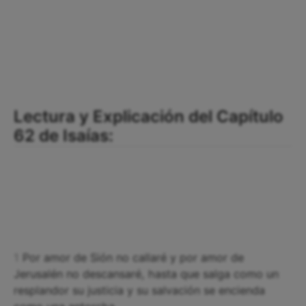
Lectura y Explicación del Capítulo
62 de Isaías:
1
Por amor de Sión no callaré y por amor de
Jerusalén no descansaré, hasta que salga como un
resplandor su justicia y su salvación se encienda