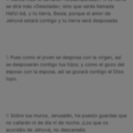
se dirá más «Desolada»; sino que serás llamada
Hefzi-bá, y tu tierra, Beula; porque el amor de
Jehová estará contigo y tu tierra será desposada.
5
Pues como el joven se desposa con la virgen, así
se desposarán contigo tus hijos; y como el gozo del
esposo con la esposa, así se gozará contigo el Dios
tuyo.
6
Sobre tus muros, Jerusalén, he puesto guardas que
no callarán ni de día ni de noche. ¡Los que os
acordáis de Jehová, no descanséis