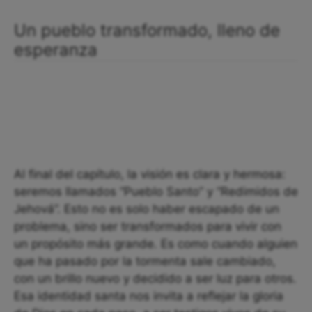
Un pueblo transformado, lleno de
esperanza
Al final del capítulo, la visión es clara y hermosa:
seremos llamados “Pueblo Santo” y “Redimidos de
Jehová”. Esto no es solo haber escapado de un
problema, sino ser transformados para vivir con
un propósito más grande. Es como cuando alguien
que ha pasado por la tormenta sale cambiado,
con un brillo nuevo y decidido a ser luz para otros.
Esa identidad santa nos invita a reflejar la gloria