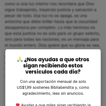
como si una luz interior nos recordara que Dios
sigue trabajando, trayendo justicia y salvación a
pesar de todo. Esa luz no se apaga, es una
antorcha que debe brillar hasta que la oscuridad
desaparezca por completo. Lo más hermoso es
que esta justicia no es solo para un grupo selecto,
sino para todas las naciones; es un mensaje para
el mundo entero. Dios quiere que su gloria se vea,
que su pueblo reciba un nombre nuevo, uno que
hable de valor, dignidad y restauración. Esto nos
¿Nos ayudas a que otros
da una esperanza profunda: Dios no nos olvida,
sigan recibiendo estos
tiene un plan para regalarnos honra que va más
versículos cada día?
allá del sufrimiento que vivimos hoy.
Con una aportación mensual de solo
US$1,99 sostienes Bibliabendita y, como
agradecimiento, lees sin anuncios.
Ayudas a que miles sigan recibiendo la