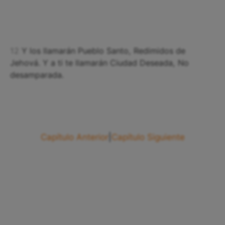
12
Y los llamarán Pueblo Santo, Redimidos de
Jehová. Y a ti te llamarán Ciudad Deseada, No
desamparada.
Capítulo Anterior
|
Capítulo Siguiente