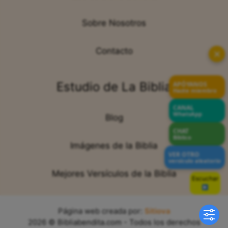
Sobre Nosotros
Contacto
✕
Estudio de La Biblia
APÓYANOS
Hazte miembro
CANAL
WhatsApp
Blog
CHAT
Bíblico
Imágenes de la Biblia
VER OTRO
versículo aleatorio
Mejores Versículos de la Biblia
Escuchar
Sin voz
Página web creada por:
Sitiova
2026 © Bibliabendita.com - Todos los derechos