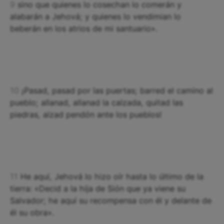
9
sino que quienes lo cosechan lo comerán y
alabarán a Jehová; y quienes lo vendimian lo
beberán en los atrios de mi santuario».
10
¡Pasad, pasad por las puertas; barred el camino al
pueblo; allanad, allanad la calzada, quitad las
piedras, alzad pendón ante los pueblos!
11
He aquí, Jehová lo hizo oír hasta lo último de la
tierra: «Decid a la hija de Sión que ya viene su
Salvador; he aquí su recompensa con él y delante de
él su obra».