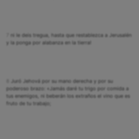
7
ni le deis tregua, hasta que restablezca a Jerusalén
y la ponga por alabanza en la tierra!
8
Juró Jehová por su mano derecha y por su
poderoso brazo: «Jamás daré tu trigo por comida a
tus enemigos, ni beberán los extraños el vino que es
fruto de tu trabajo;