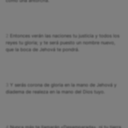
como una antorcha.
2
Entonces verán las naciones tu justicia y todos los
reyes tu gloria; y te será puesto un nombre nuevo,
que la boca de Jehová te pondrá.
3
Y serás corona de gloria en la mano de Jehová y
diadema de realeza en la mano del Dios tuyo.
4
Nunca más te llamarán «Desamparada», ni tu tierra