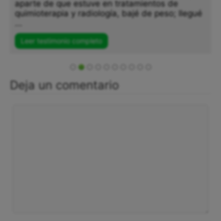
aparte de que estuve en tratamientos de
quimioterapia y radiología, bajé de peso; llegué
...
Leer testimonio completo
Deja un comentario
Comentario