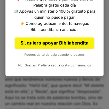
Palabra gratis cada día
Renacer en una nueva identidad de
Apoyas un ministerio 100 % gratuito para
amor
quien no puede pagar
Como agradecimiento, tú navegas
Bibliabendita sin anuncios
Sí, quiero apoyar Bibliabendita
Puedes darte de baja cuando lo desees
Una de las cosas que más me toca de este
No, Gracias. Prefiero seguir gratis con anuncios
capítulo es la promesa de un cambio profundo en
quiénes somos. Ya no seremos “Desamparados”,
sino que tendremos nombres nuevos y llenos de
significado: “Hefzi-bá”, que quiere decir “Mi deleite
está en ella”, y “Beula”, que significa “desposada”.
Aquí no se trata solo de palabras bonitas, sino de
un cambio real en nuestra relación con Dios. Es