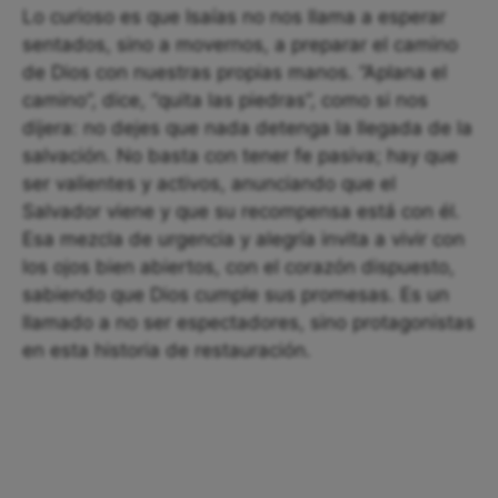
Lo curioso es que Isaías no nos llama a esperar
sentados, sino a movernos, a preparar el camino
de Dios con nuestras propias manos. “Aplana el
camino”, dice, “quita las piedras”, como si nos
dijera: no dejes que nada detenga la llegada de la
salvación. No basta con tener fe pasiva; hay que
ser valientes y activos, anunciando que el
Salvador viene y que su recompensa está con él.
Esa mezcla de urgencia y alegría invita a vivir con
los ojos bien abiertos, con el corazón dispuesto,
sabiendo que Dios cumple sus promesas. Es un
llamado a no ser espectadores, sino protagonistas
en esta historia de restauración.