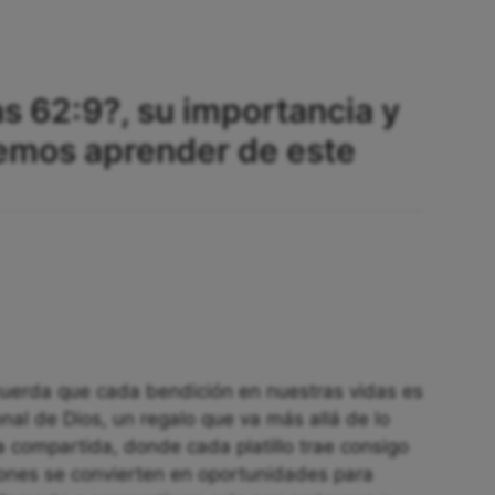
as 62:9?, su importancia y
emos aprender de este
ecuerda que cada bendición en nuestras vidas es
nal de Dios, un regalo que va más allá de lo
a compartida, donde cada platillo trae consigo
ciones se convierten en oportunidades para