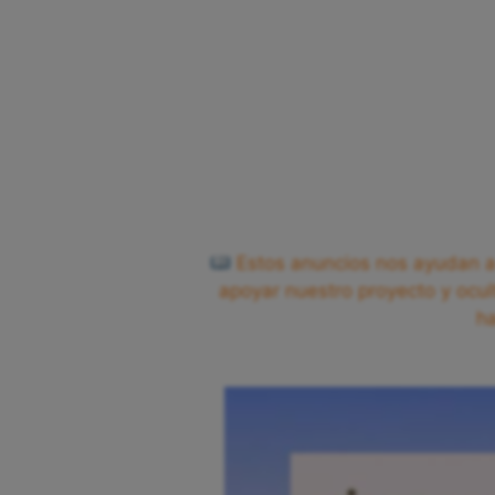
Estos anuncios nos ayudan a 
apoyar nuestro proyecto y ocul
h