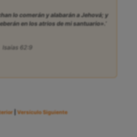
chan lo comerán y alabarán a Jehová; y
eberán en los atrios de mi santuario».’
Isaías 62:9
erior
|
Versículo Siguiente