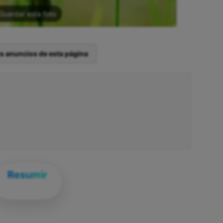
Guardar esta foto
os anuncios de esta página
Resumir