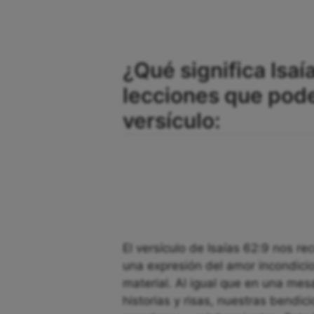
¿Qué significa Isaí
lecciones que pod
versículo:
El versículo de Isaías 62:9 nos r
una expresión del amor incondicio
material. Al igual que en una mes
historias y risas, nuestras bendi