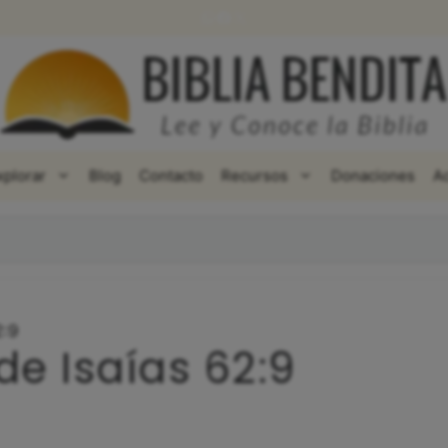
WhatsApp
Facebook
X
xplorar
Blog
Contacto
Recursos
Donaciones
A
2:9
de Isaías 62:9