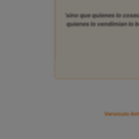
‘sino que quienes lo cose
quienes lo vendimian lo b
Versículo Ant