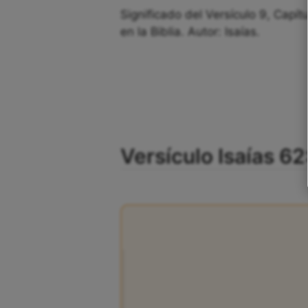
Significado del Versículo 9, Capít
en la Biblia. Autor: Isaías.
Versículo Isaías 62: