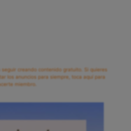
seguir creando contenido gratuito. Si quieres
tar los anuncios para siempre, toca aquí para
acerte miembro.