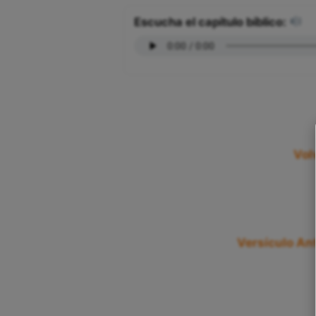
Escucha el capítulo bíblico:
Volv
Versículo Ant