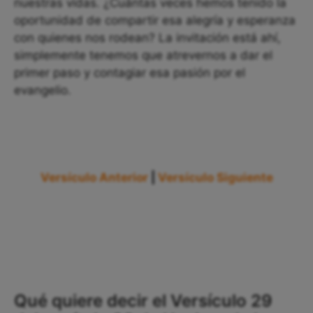
nuestras vidas. ¿Cuántas veces hemos tenido la
oportunidad de compartir esa alegría y esperanza
con quienes nos rodean? La invitación está ahí,
simplemente tenemos que atrevernos a dar el
primer paso y contagiar esa pasión por el
evangelio.
Versículo Anterior
|
Versículo Siguiente
Qué quiere decir el Versículo 29