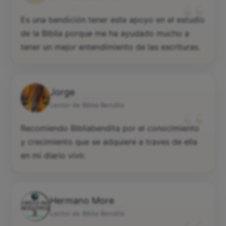
“
Es una bendición tener este apoyo en el estudio
de la Biblia porque me ha ayudado mucho a
tener un mejor entendimiento de las escrituras.
Jorge
“
Lector de Biblia Bendita
Recomiendo Bibliabendita por el conocimiento
y crecimiento que se adquiere a traves de ella
en mi diario vivir.
Hermano More
Lector de Biblia Bendita