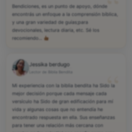
“
Bendiciones, es un punto de apoyo, dónde
encontrás un enfoque a la comprensión bíblica,
y una gran variedad de guías;para
devocionales, lectura diaria, etc. Sé los
recomiendo...
Jessika berdugo
“
Lector de Biblia Bendita
Mi experiencia con la biblia bendita ha Sido la
mejor decisión porque cada mensaje cada
versículo ha Sido de gran edificación para mí
vida y algunas cosas que no entendía he
encontrado respuesta en ella. Sus enseñanzas
para tener una relación más cercana con