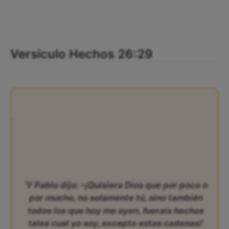
Versículo Hechos 26:29
‘Y Pablo dijo: –¡Quisiera Dios que por poco o
por mucho, no solamente tú, sino también
todos los que hoy me oyen, fuerais hechos
tales cual yo soy, excepto estas cadenas!’