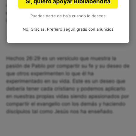
Sí, quiero apoyar Bibliabendita
del evangelio y hacer discípulos, aunque implique
enfrentar oposición o persecución, tal como Pablo
Puedes darte de baja cuando lo desees
lo hizo.
No, Gracias. Prefiero seguir gratis con anuncios
Hechos 26:29 es un versículo que muestra la
pasión de Pablo por compartir su fe y su deseo de
que otros experimenten lo que él ha
experimentado en su vida. Este es un deseo que
debería tener cada cristiano y podemos aplicarlo
en nuestras propias vidas siendo apasionados por
compartir el evangelio con los demás y haciendo
discípulos tal como Jesús nos ha enseñado.