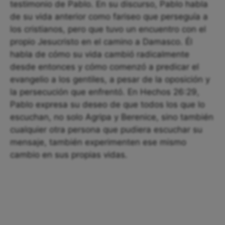
testimonio de Pablo. En su discurso, Pablo habla
de su vida anterior como fariseo que perseguía a
los cristianos, pero que tuvo un encuentro con el
propio Jesucristo en el camino a Damasco. Él
habla de cómo su vida cambió radicalmente
desde entonces y cómo comenzó a predicar el
evangelio a los gentiles, a pesar de la oposición y
la persecución que enfrentó. En Hechos 26:29,
Pablo expresa su deseo de que todos los que lo
escuchan, no solo Agripa y Berenice, sino también
cualquier otra persona que pudiera escuchar su
mensaje, también experimenten ese mismo
cambio en sus propias vidas.