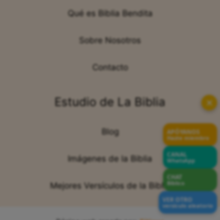
Qué es Biblia Bendita
Sobre Nosotros
Contacto
Estudio de La Biblia
✕
Blog
APÓYANOS
Hazte miembro
CANAL
Imágenes de la Biblia
WhatsApp
CHAT
Bíblico
Mejores Versículos de la Biblia
VER OTRO
versículo aleatorio