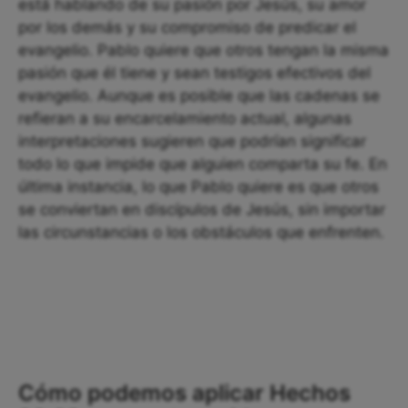
está hablando de su pasión por Jesús, su amor
por los demás y su compromiso de predicar el
evangelio. Pablo quiere que otros tengan la misma
pasión que él tiene y sean testigos efectivos del
evangelio. Aunque es posible que las cadenas se
refieran a su encarcelamiento actual, algunas
interpretaciones sugieren que podrían significar
todo lo que impide que alguien comparta su fe. En
última instancia, lo que Pablo quiere es que otros
se conviertan en discípulos de Jesús, sin importar
las circunstancias o los obstáculos que enfrenten.
Cómo podemos aplicar Hechos