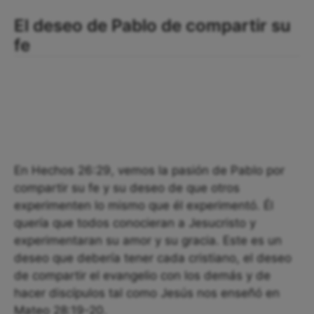
El deseo de Pablo de compartir su
fe
En Hechos 26:29, vemos la pasión de Pablo por
compartir su fe y su deseo de que otros
experimenten lo mismo que él experimentó. Él
quería que todos conocieran a Jesucristo y
experimentaran su amor y su gracia. Este es un
deseo que debería tener cada cristiano, el deseo
de compartir el evangelio con los demás y de
hacer discípulos tal como Jesús nos enseñó en
Mateo 28:19-20.