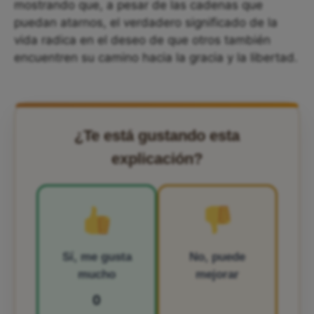
mostrando que, a pesar de las cadenas que
puedan atarnos, el verdadero significado de la
vida radica en el deseo de que otros también
encuentren su camino hacia la gracia y la libertad.
¿Te está gustando esta
explicación?
Sí, me gusta
No, puede
mucho
mejorar
0