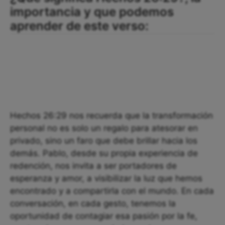
importancia y que podemos
aprender de este verso:
Hechos 26:29 nos recuerda que la transformación
personal no es solo un regalo para atesorar en
privado, sino un faro que debe brillar hacia los
demás. Pablo, desde su propia experiencia de
redención, nos invita a ser portadores de
esperanza y amor, a visibilizar la luz que hemos
encontrado y a compartirla con el mundo. En cada
conversación, en cada gesto, tenemos la
oportunidad de contagiar esa pasión por la fe,