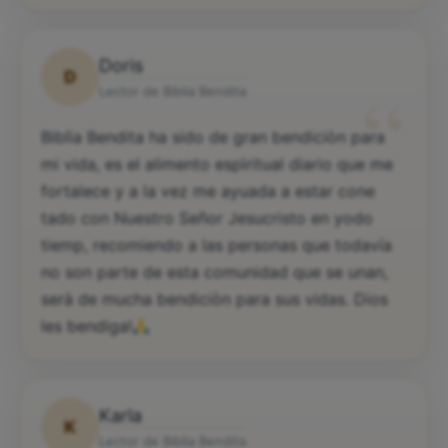
Doris
D
“
Lector de Biblia Bendita
Biblìa Bendita ha sido de gran bendiciòn para
mi vida, es el alimento espìritual diario que me
fortalece y a la vez me ayuada a estar cone
tado con Nuestro Señor Jesucristo en yodo
tiemp, recomiendo a las personas que todavía
no son parte de esta comunidad que se unan,
serà de mucha bendiciòn para sus vidas. Dios
les bendiga!
Karla
K
Lector de Biblia Bendita