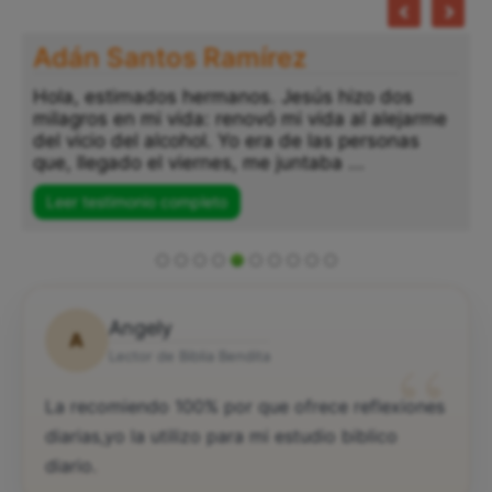
Adán Santos Ramírez
Hola, estimados hermanos. Jesús hizo dos
milagros en mi vida: renovó mi vida al alejarme
del vicio del alcohol. Yo era de las personas
que, llegado el viernes, me juntaba ...
Leer testimonio completo
Angely
A
“
Lector de Biblia Bendita
La recomiendo 100% por que ofrece reflexiones
diarias,yo la utilizo para mi estudio biblico
diario.