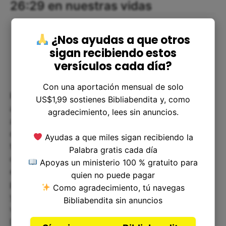
26:29 en nuestras vidas
¿Nos ayudas a que otros
sigan recibiendo estos
versículos cada día?
Con una aportación mensual de solo
Podemos aplicar Hechos 26:29 en nuestras vidas
US$1,99 sostienes Bibliabendita y, como
al tener el mismo deseo que Pablo. Debemos ser
agradecimiento, lees sin anuncios.
apasionados por compartir nuestra fe con los
demás, no solo por nuestro propio bienestar, sino
Ayudas a que miles sigan recibiendo la
también por el de aquellos que nos rodean. Así
Palabra gratis cada día
como Pablo quería que todos los que lo
Apoyas un ministerio 100 % gratuito para
escuchaban fueran hechos tales cual él es,
quien no puede pagar
podemos desear que otros conozcan a Jesucristo
Como agradecimiento, tú navegas
y experimenten la misma transformación en sus
Bibliabendita sin anuncios
vidas que nosotros hemos experimentado.
Debemos estar comprometidos con la predicación