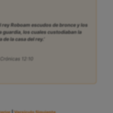
 el rey Roboam escudos de bronce y los
la guardia, los cuales custodiaban la
 de la casa del rey.’
 Crónicas 12:10
erior
|
Versículo Siguiente