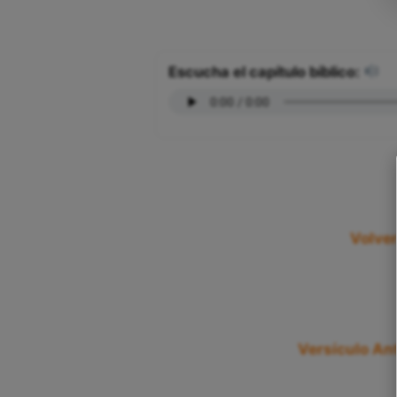
Escucha el capítulo bíblico:
Volver
Versículo Ant