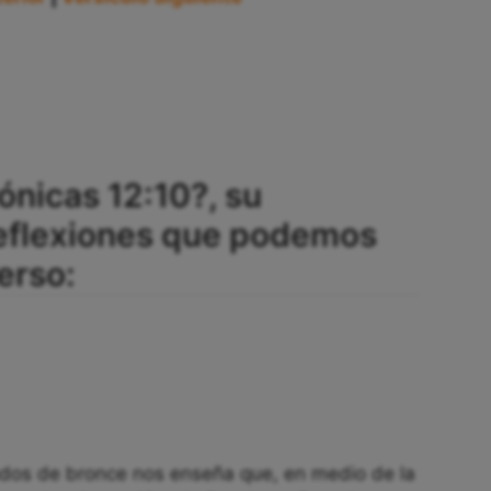
ónicas 12:10?, su
reflexiones que podemos
erso:
udos de bronce nos enseña que, en medio de la