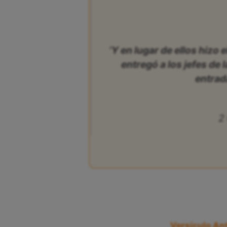
‘Y en lugar de ellos hizo
entregó a los jefes de 
entrada
2
Versículo Ant