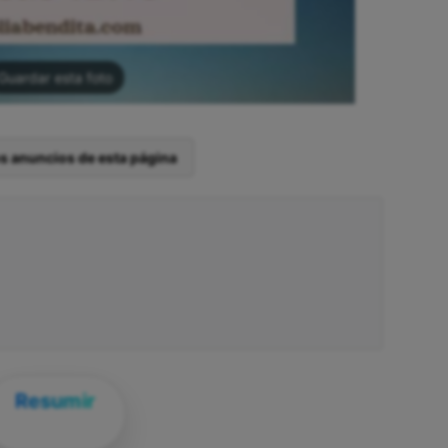
Guardar esta foto
os anuncios de esta página
Resumir