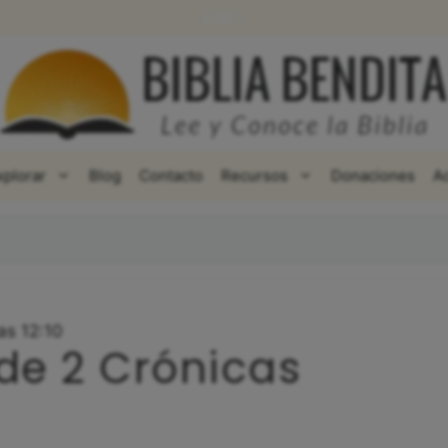
WhatsApp
Facebook
X
xplorar
Blog
Contacto
Recursos
Donaciones
A
as 12:10
 de 2 Crónicas