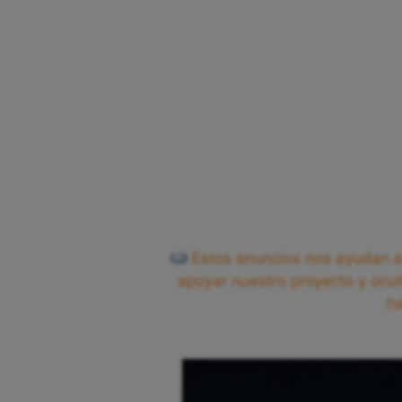
Estos anuncios nos ayudan a 
apoyar nuestro proyecto y ocul
h