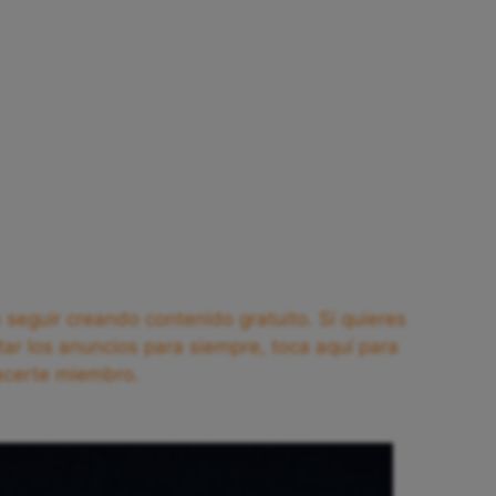
seguir creando contenido gratuito. Si quieres
tar los anuncios para siempre, toca aquí para
acerte miembro.