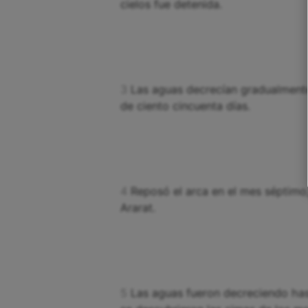
cielos fue detenida.
3
Las aguas decrecían gradualmente s
de ciento cincuenta días.
4
Reposó el arca en el mes séptimo,
Ararat.
5
Las aguas fueron decreciendo has