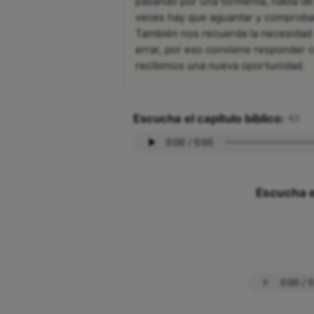
pasando por una tormenta, habla de
veces hay que aguantar y comprobar 
También nos recuerda la necesidad
errar, por eso conviene responder c
recibimos una nueva oportunidad.
Escucha el capítulo bíblico:
Escucha e