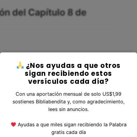
ón del Capítulo 8 de
¿Nos ayudas a que otros
sigan recibiendo estos
de todos los animales y todas las bestias que
versículos cada día?
sar Dios un viento sobre la tierra y disminuyeron
Con una aportación mensual de solo US$1,99
sostienes Bibliabendita y, como agradecimiento,
lees sin anuncios.
Ayudas a que miles sigan recibiendo la Palabra
y las cataratas de los cielos; y la lluvia de los
gratis cada día