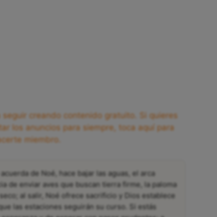
seguir creando contenido gratuito. Si quieres
tar los anuncios para siempre, toca aquí para
acerte miembro.
acuerda de Noé, hace bajar las aguas, el arca
cia de enviar aves que buscan tierra firme, la paloma
co; al salir, Noé ofrece sacrificio y Dios establece
 que las estaciones seguirán su curso. Si estás