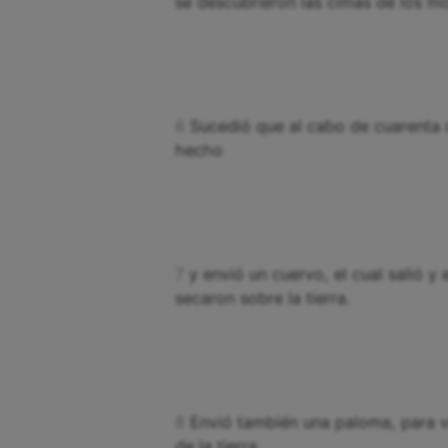
se descubrieron las cimas de los mo
6
Sucedió que al cabo de cuarenta d
hecho
7
y envió un cuervo, el cual salió 
secaron sobre la tierra.
8
Envió también una paloma, para ve
de la tierra.