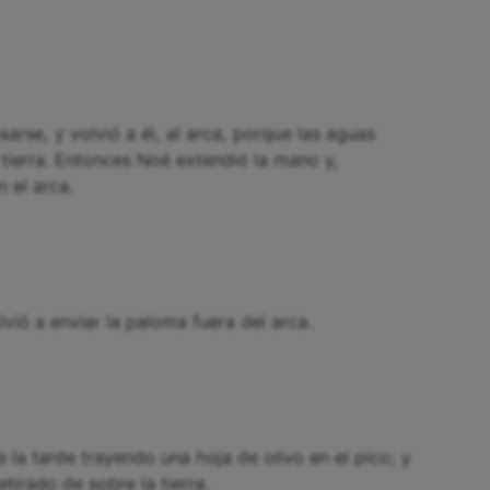
arse, y volvió a él, al arca, porque las aguas
 tierra. Entonces Noé extendió la mano y,
 el arca.
lvió a enviar la paloma fuera del arca.
e la tarde trayendo una hoja de olivo en el pico; y
tirado de sobre la tierra.