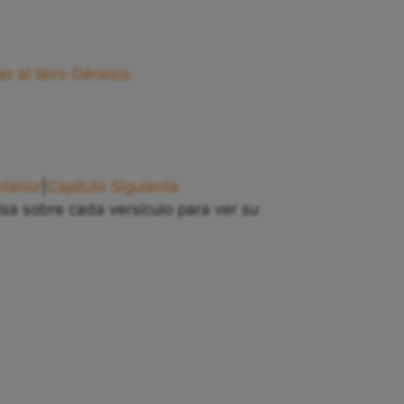
er al libro Génesis
terior
|
Capítulo Siguiente
lsa sobre cada versículo para ver su