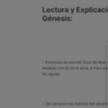
Lectura y Explicaci
Génesis:
1
Entonces se acordó Dios de Noé y 
estaban con él en el arca; e hizo pa
las aguas.
2
Se cerraron las fuentes del abismo 