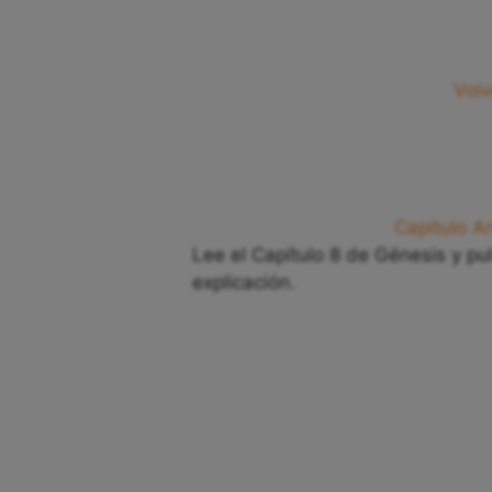
Volv
Capítulo An
Lee el Capítulo 8 de Génesis y pu
explicación.