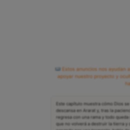
Estos anuncios nos ayudan a 
apoyar nuestro proyecto y ocul
h
Este capítulo muestra cómo Dios se 
descansa en Ararat y, tras la pacien
regresa con una rama y todo queda se
que no volverá a destruir la tierra y