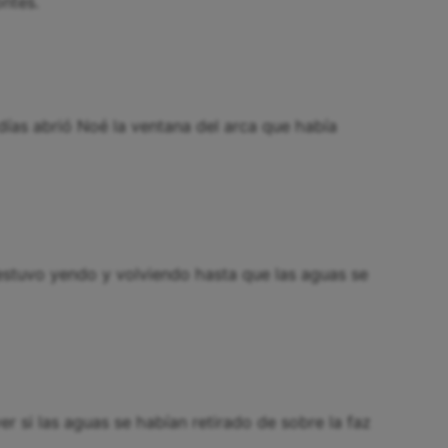
ntes.
ías abrió Noé la ventana del arca que había
y estuvo yendo y volviendo hasta que las aguas se
r si las aguas se habían retirado de sobre la faz