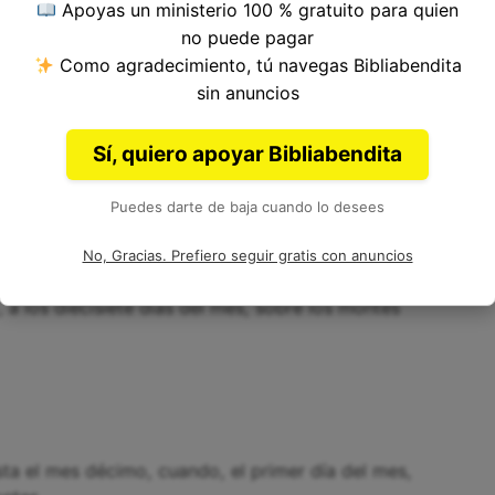
Apoyas un ministerio 100 % gratuito para quien
no puede pagar
Como agradecimiento, tú navegas Bibliabendita
sin anuncios
obre la tierra; y se retiraron las aguas al cabo
Sí, quiero apoyar Bibliabendita
Puedes darte de baja cuando lo desees
No, Gracias. Prefiero seguir gratis con anuncios
 a los diecisiete días del mes, sobre los montes
ta el mes décimo, cuando, el primer día del mes,