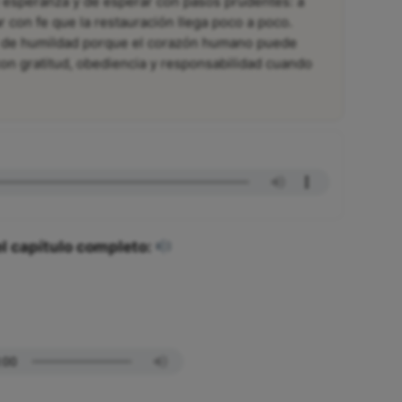
 esperanza y de esperar con pasos prudentes: a
con fe que la restauración llega poco a poco.
 de humildad porque el corazón humano puede
on gratitud, obediencia y responsabilidad cuando
l capítulo completo: