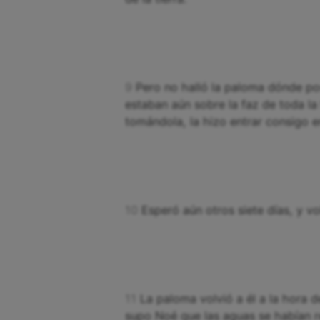
9
Pero no halló la paloma dónde pos
estaban aún sobre la faz de toda la
tomándola, la hizo entrar consigo en
10
Esperó aún otros siete días, y vo
11
La paloma volvió a él a la hora d
supo Noé que las aguas se habían re