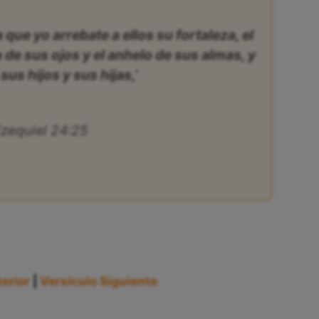
a que yo arrebate a ellos su fortaleza, el
ia de sus ojos y el anhelo de sus almas, y
sus hijos y sus hijas,’
zequiel 24:25
erior
|
Versículo Siguiente