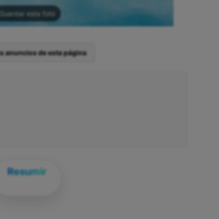
Guardar esta foto
os anuncios de esta página
Resumir