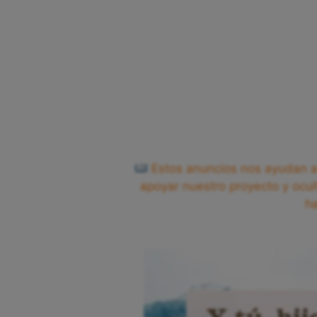
Estos anuncios nos ayudan a 
apoyar nuestro proyecto y ocul
h