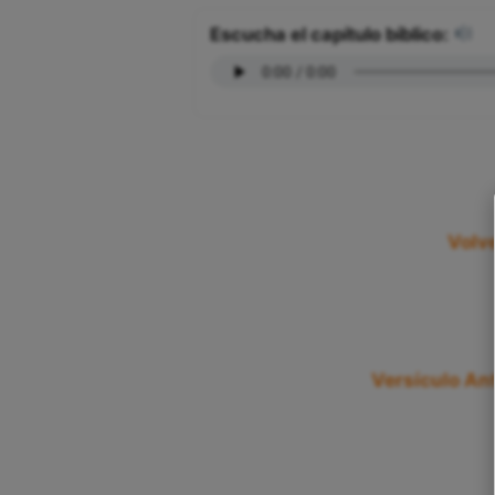
Escucha el capítulo bíblico:
Volve
Versículo Ant