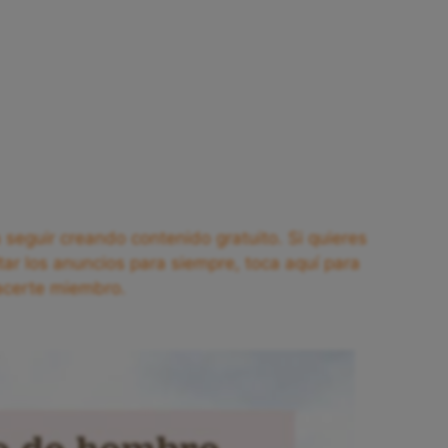
seguir creando contenido gratuito. Si quieres
tar los anuncios para siempre, toca aquí para
acerte miembro.