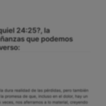
uiel 24:25?, la
señanzas que podemos
verso:
la dura realidad de las pérdidas, pero también
la promesa de que, incluso en el dolor, hay un
A veces, nos aferramos a lo material, creyendo