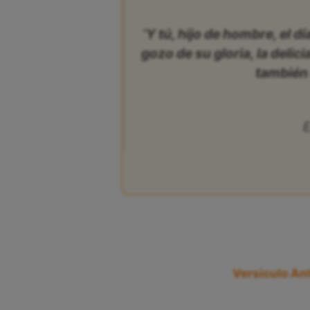
‘Y tú, hijo de hombre, el dí
gozo de su gloria, la delic
también 
E
Versículo Ant