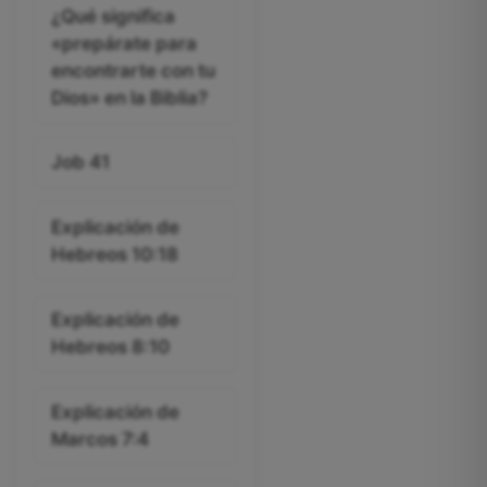
¿Qué significa
«prepárate para
encontrarte con tu
Dios» en la Biblia?
Job 41
Explicación de
Hebreos 10:18
Explicación de
Hebreos 8:10
Explicación de
Marcos 7:4