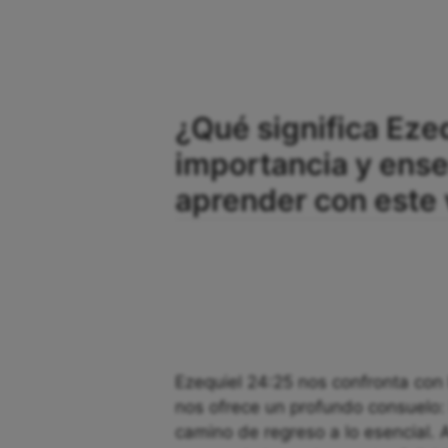
¿Qué significa Ezeq
importancia y en
aprender con este 
Ezequiel 24:25 nos confronta con 
nos ofrece un profundo consuelo: 
camino de regreso a lo esencial. 