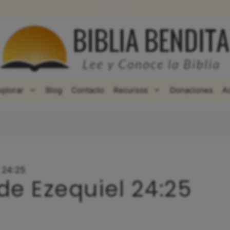
WhatsApp
Facebook
X
xplorar
Blog
Contacto
Recursos
Donaciones
A
 24:25
de Ezequiel 24:25