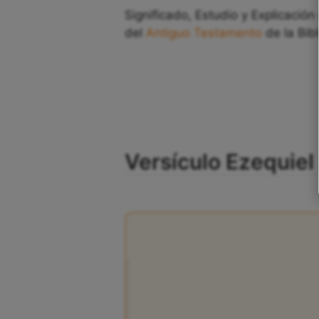
Significado, Estudio y Explicación
del
Antiguo Testamento
de la Bibl
Versículo Ezequiel 