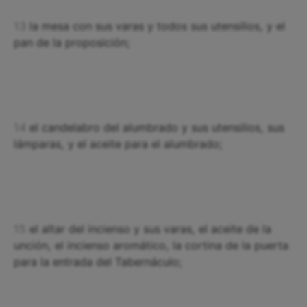
13
la mesa con sus varas y todos sus utensilios, y el
pan de la proposición;
14
el candelabro del alumbrado y sus utensilios, sus
lámparas, y el aceite para el alumbrado;
15
el altar del incienso y sus varas, el aceite de la
unción, el incienso aromático, la cortina de la puerta
para la entrada del Tabernáculo;