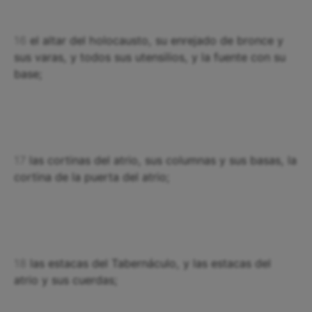
16
el altar del holocausto, su enrejado de bronce y
sus varas, y todos sus utensilios, y la fuente con su
base;
17
las cortinas del atrio, sus columnas y sus basas, la
cortina de la puerta del atrio;
18
las estacas del Tabernáculo, y las estacas del
atrio y sus cuerdas;