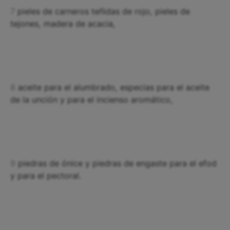
7
pieles de carneros teñidas de rojo, pieles de
tejones, madera de acacia,
8
aceite para el alumbrado, especias para el aceite
de la unción y para el incienso aromático,
9
piedras de ónice y piedras de engaste para el efod
y para el pectoral.