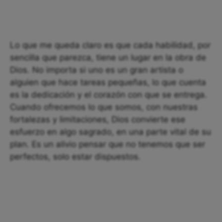
Lo que me queda claro es que cada habilidad, por
sencilla que parezca, tiene un lugar en la obra de
Dios. No importa si uno es un gran artista o
alguien que hace tareas pequeñas, lo que cuenta
es la dedicación y el corazón con que se entrega.
Cuando ofrecemos lo que somos, con nuestras
fortalezas y limitaciones, Dios convierte ese
esfuerzo en algo sagrado, en una parte vital de su
plan. Es un alivio pensar que no tenemos que ser
perfectos, solo estar dispuestos.