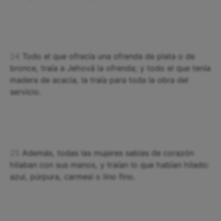
24
Todo el que ofrecía una ofrenda de plata o de
bronce, traía a Jehová la ofrenda; y todo el que tenía
madera de acacia, la traía para toda la obra del
servicio.
25
Además, todas las mujeres sabias de corazón
hilaban con sus manos, y traían lo que habían hilado:
azul, púrpura, carmesí o lino fino.