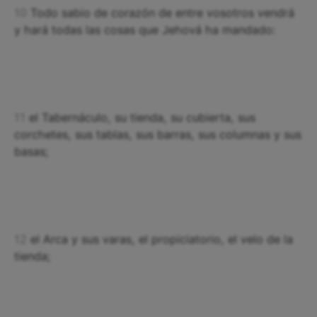
10
Todo sabio de corazón de entre vosotros vendrá
y hará todas las cosas que Jehová ha mandado:
11
el Tabernáculo, su tienda, su cubierta, sus
corchetes, sus tablas, sus barras, sus columnas y sus
basas;
12
el Arca y sus varas, el propiciatorio, el velo de la
tienda;