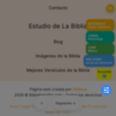
✕
Contacto
APÓYANOS
Estudio de La Biblia
Hazte miembro
CANAL
WhatsApp
Blog
CHAT
Bíblico
Imágenes de la Biblia
VER OTRO
versículo aleatorio
Mejores Versículos de la Biblia
Escuchar
Sin voz
Página web creada por:
Sitiova
2026 © Bibliabendita.com - Todos los derechos
reservados
←
Siguiente →
Aviso Legal
Política de Cookies
Política de Privacidad
Mapa del Sitio