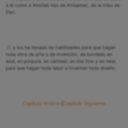
a él como a Aholiab hijo de Ahisamac, de la tribu de
Dan,
35
y los ha llenado de habilidades para que hagan
toda obra de arte y de invención, de bordado en
azul, en púrpura, en carmesí, en lino fino y en telar,
para que hagan toda labor e inventen todo diseño.
Capítulo Anterior
|
Capítulo Siguiente