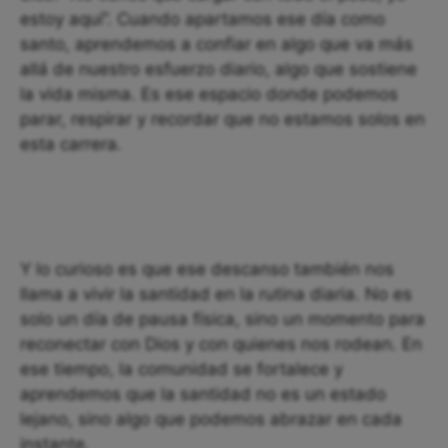
estoy aquí”. Cuando apartamos ese día como
santo, aprendemos a confiar en algo que va más
allá de nuestro esfuerzo diario, algo que sostiene
la vida misma. Es ese espacio donde podemos
parar, respirar y recordar que no estamos solos en
esta carrera.
Y lo curioso es que ese descanso también nos
llama a vivir la santidad en la rutina diaria. No es
solo un día de pausa física, sino un momento para
reconectar con Dios y con quienes nos rodean. En
ese tiempo, la comunidad se fortalece y
aprendemos que la santidad no es un estado
lejano, sino algo que podemos abrazar en cada
instante.