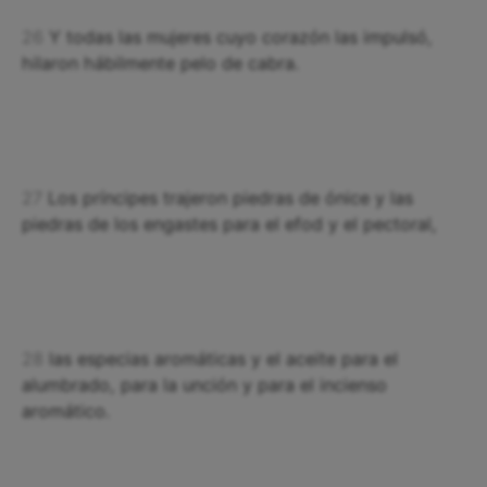
26
Y todas las mujeres cuyo corazón las impulsó,
hilaron hábilmente pelo de cabra.
27
Los príncipes trajeron piedras de ónice y las
piedras de los engastes para el efod y el pectoral,
28
las especias aromáticas y el aceite para el
alumbrado, para la unción y para el incienso
aromático.