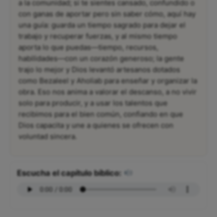
a la comunidad; si te sientes cansado, confundido o
con ganas de aportar pero sin saber cómo, aquí hay
una guía: guarda un tiempo sagrado para dejar el
trabajo y recuperar fuerzas, y al mismo tiempo
aporta lo que puedas—tiempo, recursos,
habilidades—con un corazón generoso; la gente
trajo lo mejor y Dios levantó artesanos dotados
como Bezaleel y Aholiab para enseñar y organizar la
obra. Eso nos anima a valorar el descanso, a no vivir
solo para producir, y a usar los talentos que
recibimos para el bien común, confiando en que
Dios capacita y une a quienes se ofrecen con
voluntad sincera.
Escucha el capítulo bíblico: