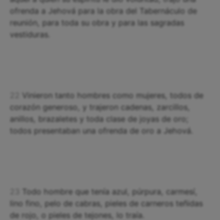
ofrenda a Jehová para la obra del Tabernáculo de
reunión, para toda su obra y para las sagradas
vestiduras.
22
Vinieron tanto hombres como mujeres, todos de
corazón generoso, y trajeron cadenas, zarcillos,
anillos, brazaletes y toda clase de joyas de oro;
todos presentaban una ofrenda de oro a Jehová.
23
Todo hombre que tenía azul, púrpura, carmesí,
lino fino, pelo de cabras, pieles de carneros teñidas
de rojo, o pieles de tejones, lo traía.