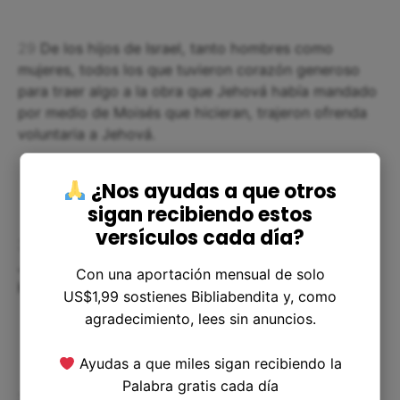
29
De los hijos de Israel, tanto hombres como
mujeres, todos los que tuvieron corazón generoso
para traer algo a la obra que Jehová había mandado
por medio de Moisés que hicieran, trajeron ofrenda
voluntaria a Jehová.
¿Nos ayudas a que otros
sigan recibiendo estos
versículos cada día?
30
Entonces Moisés dijo a los hijos de Israel: «Mirad,
Jehová ha nombrado a Bezaleel hijo de Uri hijo de
Con una aportación mensual de solo
Hur, de la tribu de Judá,
US$1,99 sostienes Bibliabendita y, como
agradecimiento, lees sin anuncios.
Ayudas a que miles sigan recibiendo la
Palabra gratis cada día
31
y lo ha llenado del espíritu de Dios, en sabiduría,