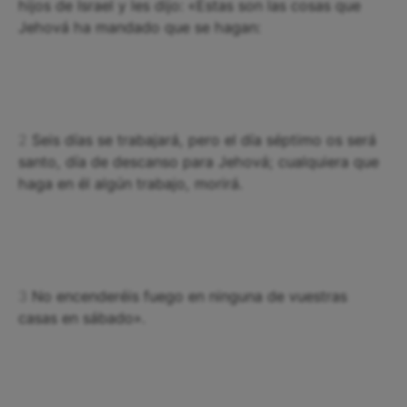
hijos de Israel y les dijo: «Estas son las cosas que
Jehová ha mandado que se hagan:
2
Seis días se trabajará, pero el día séptimo os será
santo, día de descanso para Jehová; cualquiera que
haga en él algún trabajo, morirá.
3
No encenderéis fuego en ninguna de vuestras
casas en sábado».