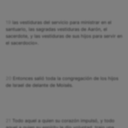
19
las vestiduras del servicio para ministrar en el
santuario, las sagradas vestiduras de Aarón, el
sacerdote, y las vestiduras de sus hijos para servir en
el sacerdocio».
20
Entonces salió toda la congregación de los hijos
de Israel de delante de Moisés.
21
Todo aquel a quien su corazón impulsó, y todo
aquel a quien su espíritu le dio voluntad, trajo una