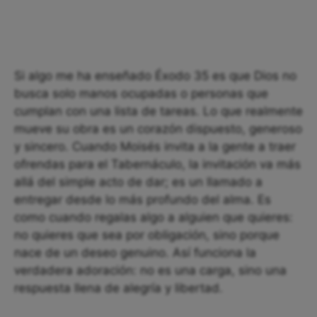
Si algo me ha enseñado Éxodo 35 es que Dios no
busca solo manos ocupadas o personas que
cumplan con una lista de tareas. Lo que realmente
mueve su obra es un corazón dispuesto, generoso
y sincero. Cuando Moisés invita a la gente a traer
ofrendas para el Tabernáculo, la invitación va más
allá del simple acto de dar; es un llamado a
entregar desde lo más profundo del alma. Es
como cuando regalas algo a alguien que quieres:
no quieres que sea por obligación, sino porque
nace de un deseo genuino. Así funciona la
verdadera adoración: no es una carga, sino una
respuesta llena de alegría y libertad.