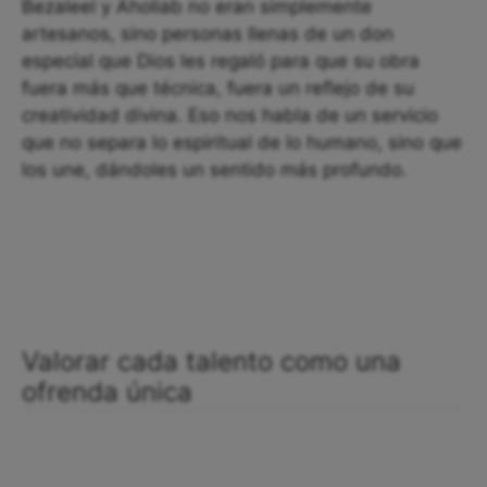
Bezaleel y Aholiab no eran simplemente
artesanos, sino personas llenas de un don
especial que Dios les regaló para que su obra
fuera más que técnica, fuera un reflejo de su
creatividad divina. Eso nos habla de un servicio
que no separa lo espiritual de lo humano, sino que
los une, dándoles un sentido más profundo.
Valorar cada talento como una
ofrenda única