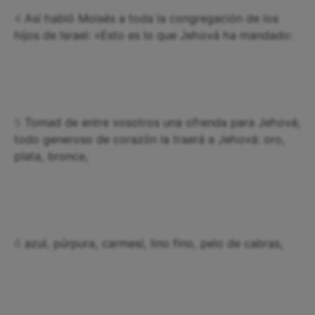
4
Así habló Moisés a toda la congregación de los
hijos de Israel: «Esto es lo que Jehová ha mandado:
5
Tomad de entre vosotros una ofrenda para Jehová;
todo generoso de corazón la traerá a Jehová: oro,
plata, bronce,
6
azul, púrpura, carmesí, lino fino, pelo de cabras,