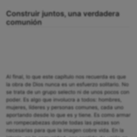
Construir juntos, una verdadera
comunión
Al final, lo que este capítulo nos recuerda es que
la obra de Dios nunca es un esfuerzo solitario. No
se trata de un grupo selecto ni de unos pocos con
poder. Es algo que involucra a todos: hombres,
mujeres, líderes y personas comunes, cada uno
aportando desde lo que es y tiene. Es como armar
un rompecabezas donde todas las piezas son
necesarias para que la imagen cobre vida. En la