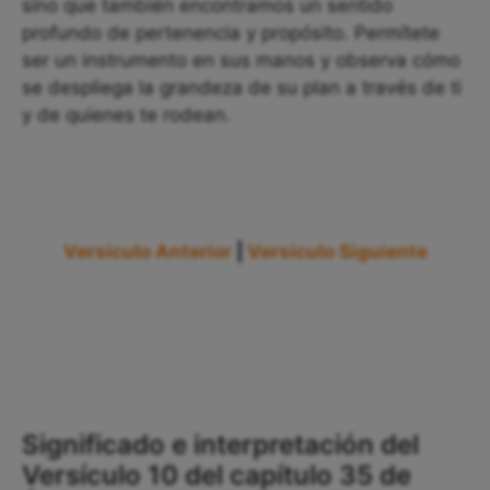
sino que también encontramos un sentido
profundo de pertenencia y propósito. Permítete
ser un instrumento en sus manos y observa cómo
se despliega la grandeza de su plan a través de ti
y de quienes te rodean.
Versículo Anterior
|
Versículo Siguiente
Significado e interpretación del
Versículo 10 del capítulo 35 de