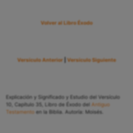
Volver al Libro Éxodo
Versículo Anterior
|
Versículo Siguiente
Explicación y Significado y Estudio del Versículo
10, Capítulo 35, Libro de Éxodo del
Antiguo
Testamento
en la Biblia. Autoría: Moisés.