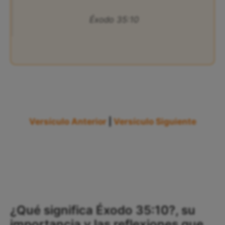
Éxodo 35:10
Versículo Anterior
|
Versículo Siguiente
¿Qué significa Éxodo 35:10?, su
importancia y las reflexiones que