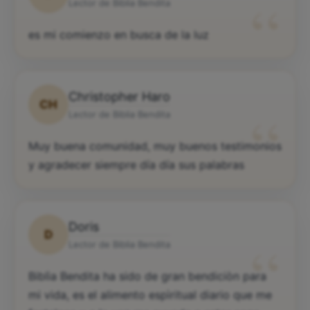
“
Lector de Biblia Bendita
es mi comienzo en busca de la luz
Christopher Haro
CH
“
Lector de Biblia Bendita
Muy buena comunidad, muy buenos testimonios
y agradecer siempre día día sus palabras
Doris
D
“
Lector de Biblia Bendita
Biblìa Bendita ha sido de gran bendiciòn para
mi vida, es el alimento espìritual diario que me