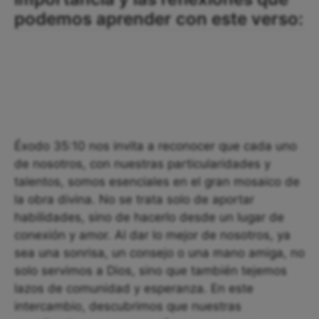
podemos aprender con este verso:
Éxodo 35:10 nos invita a reconocer que cada uno
de nosotros, con nuestras particularidades y
talentos, somos esenciales en el gran mosaico de
la obra divina. No se trata solo de aportar
habilidades, sino de hacerlo desde un lugar de
conexión y amor. Al dar lo mejor de nosotros, ya
sea una sonrisa, un consejo o una mano amiga, no
solo servimos a Dios, sino que también tejemos
lazos de comunidad y esperanza. En este
intercambio, descubrimos que nuestras