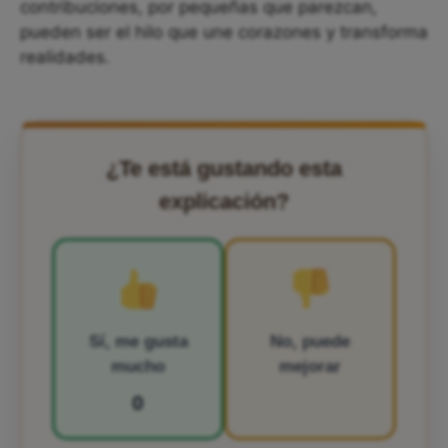
contribuciones, por pequeñas que parezcan,
pueden ser el hilo que une corazones y transforma
realidades.
¿Te está gustando esta
explicación?
Sí, me gusta
No, puede
mucho
mejorar
0