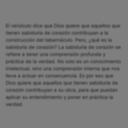
El versículo dice que Dios quiere que aquellos que
tienen sabiduría de corazón contribuyan a la
construcción del tabernáculo. Pero, ¿qué es la
sabiduría de corazón? La sabiduría de corazón se
refiere a tener una comprensión profunda y
práctica de la verdad. No solo es un conocimiento
intelectual, sino una comprensión interna que nos
lleva a actuar en consecuencia. Es por eso que
Dios quiere que aquellos que tienen sabiduría de
corazón contribuyan a su obra, para que puedan
aplicar su entendimiento y poner en práctica la
verdad.