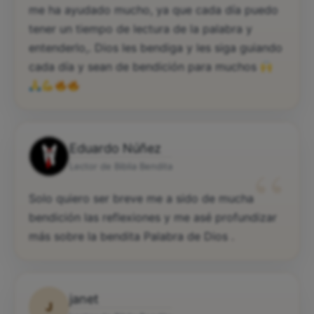
me ha ayudado mucho, ya que cada día puedo
tener un tiempo de lectura de la palabra y
entenderlo,. Dios les bendiga y les siga guiando
cada día y sean de bendición para muchos
Eduardo Núñez
“
Lector de Biblia Bendita
Solo quiero ser breve me a sido de mucha
bendición las reflexiones y me asé profundizar
más sobre la bendita Palabra de Dios .
janet
J