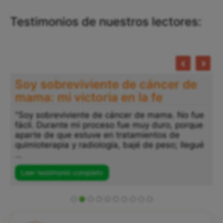
Testimonios de nuestros lectores:
Soy sobreviviente de cáncer de
mama: mi victoria en la fe
"Soy sobreviviente de cáncer de mama. No fue
fácil. Durante mi proceso fue muy duro, porque
"
aparte de que estuve en tratamientos de
a
quimioterapia y radiología, bajé de peso; llegué
p
...
s
..
Leer testimonio completo