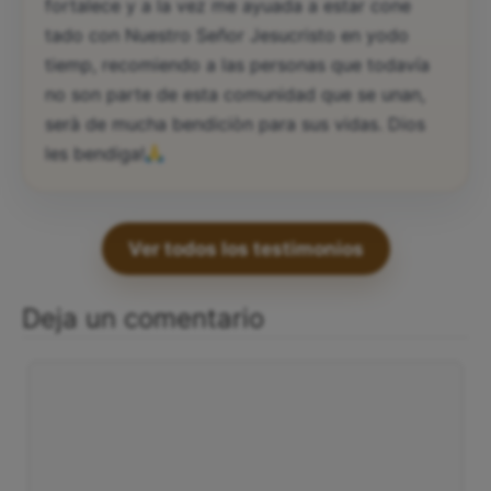
fortalece y a la vez me ayuada a estar cone
tado con Nuestro Señor Jesucristo en yodo
tiemp, recomiendo a las personas que todavía
no son parte de esta comunidad que se unan,
serà de mucha bendiciòn para sus vidas. Dios
les bendiga!
Ver todos los testimonios
Deja un comentario
Comentario