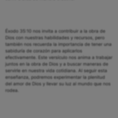
Éxodo 35:10 nos invita a contribuir a la obra de
Dios con nuestras habilidades y recursos, pero
también nos recuerda la importancia de tener una
sabiduría de corazón para aplicarlos
efectivamente. Este versículo nos anima a trabajar
juntos en la obra de Dios y a buscar maneras de
servirle en nuestra vida cotidiana. Al seguir esta
enseñanza, podremos experimentar la plenitud
del amor de Dios y llevar su luz al mundo que nos
rodea.