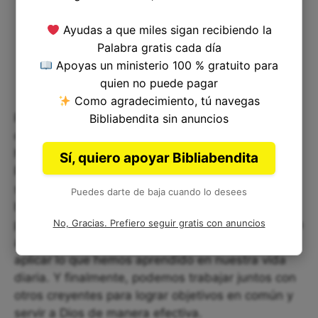
Ayudas a que miles sigan recibiendo la
Palabra gratis cada día
Apoyas un ministerio 100 % gratuito para
quien no puede pagar
Como agradecimiento, tú navegas
Podemos aplicar este versículo en nuestra vida
Bibliabendita sin anuncios
cotidiana al buscar maneras de usar nuestras
habilidades y recursos para servir a Dios.
Sí, quiero apoyar Bibliabendita
Podemos hacerlo a través de nuestro trabajo,
servicio comunitario o mediante la ayuda que
Puedes darte de baja cuando lo desees
brindamos a quienes nos rodean. También
No, Gracias. Prefiero seguir gratis con anuncios
podemos desarrollar nuestra sabiduría de corazón
al estudiar las Escrituras y buscar formas de
aplicar lo que hemos aprendido en nuestra vida
diaria. Y finalmente, podemos trabajar juntos con
otros creyentes para lograr objetivos en común y
servir a Dios de manera efectiva.