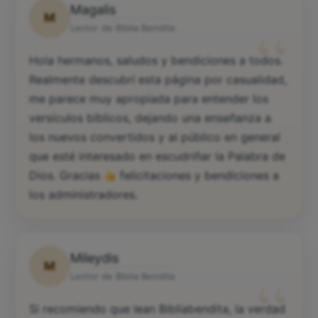
Magalis
M
“
Lector de Biblia Bendita
Hola hermanos, saludos y bendiciones a todos.
Realmente descubrí esta página por casualidad,
me parece muy apropiada para entender los
versículos bíblicos, dejando una enseñanza a
los nuevos convertidos y al público en general
que esté interesado en escudriñar la Palabra de
Dios. Gracias
felicitaciones y bendiciones a
los administradores.
Mileydis
M
“
Lector de Biblia Bendita
Si recomiendo que lean Bibliabendita, la verdad