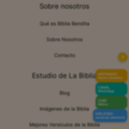
Sobre nosotros
Qué es Biblia Bendita
Sobre Nosotros
Contacto
✕
Estudio de La Biblia
APÓYANOS
Hazte miembro
CANAL
WhatsApp
Blog
CHAT
Bíblico
Imágenes de la Biblia
VER OTRO
versículo aleatorio
Mejores Versículos de la Biblia