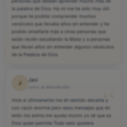
personas que desean aprender mucho más de
la palabra de Dios. Ha mi me ha sido muy útil
porque he podido comprender muchos
versículos que llevaba años sin entender y he
podido enseñarle más a otras personas que
están recién estudiando la Biblia y a personas
que llevan años sin entender algunos versículos
de la Palabra de Dios.
Javi
J
“
Lector de Biblia Bendita
Hola si últimamente me eh sentido decaída y
con vacío enorme pero esos mensajes que eh
leído me anima me ayuda mucho yo sé que es
Dios quien permite Todo esto quisiera