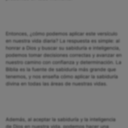
Entonces, ¿cómo podemos aplicar este versículo
en nuestra vida diaria? La respuesta es simple: al
honrar a Dios y buscar su sabiduría e inteligencia,
podemos tomar decisiones correctas y avanzar en
nuestro camino con confianza y determinación. La
Biblia es la fuente de sabiduría más grande que
tenemos, y nos enseña cómo aplicar la sabiduría
divina en todas las áreas de nuestras vidas.
Además, al aceptar la sabiduría y la inteligencia
de Dios en nuestra vida, podemos hacer una