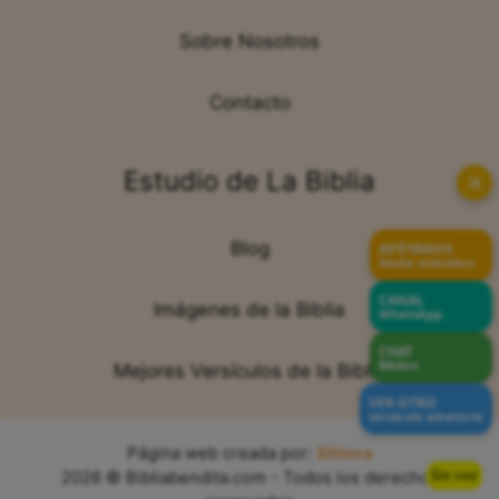
Sobre Nosotros
Contacto
Estudio de La Biblia
✕
Blog
APÓYANOS
Hazte miembro
CANAL
Imágenes de la Biblia
WhatsApp
CHAT
Bíblico
Mejores Versículos de la Biblia
VER OTRO
versículo aleatorio
Página web creada por:
Sitiova
Sin voz
2026 © Bibliabendita.com - Todos los derechos