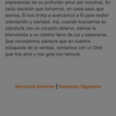
expresiones de su profundo amor por nosotros. En
cada decisión que tomamos, en cada paso que
damos, Él nos invita a acercarnos a Él para recibir
orientación y claridad. Así, cuando buscamos su
sabiduría con un corazón abierto, damos la
bienvenida a un camino lleno de luz y esperanza.
Que recordemos siempre que en nuestra
búsqueda de la verdad, contamos con un Dios
que nos ama y nos guía con ternura.
Versículo Anterior
|
Versículo Siguiente