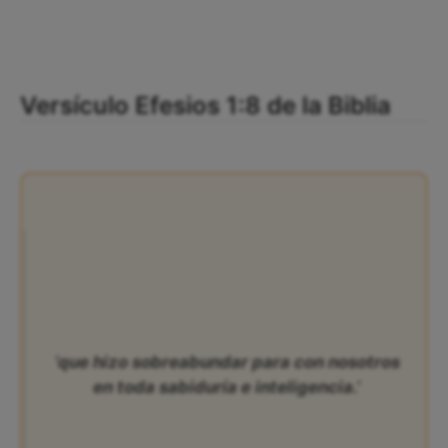
Versículo Efesios 1:8 de la Biblia
‘que hizo sobreabundar para con nosotros
en toda sabiduría e inteligencia.’