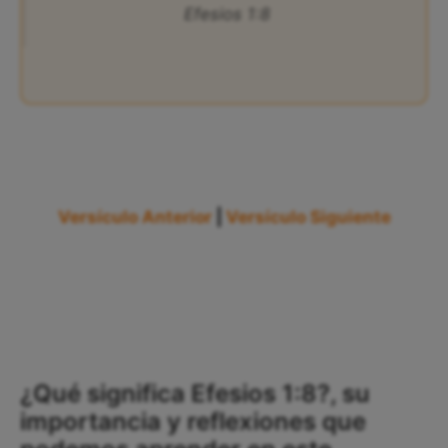
Efesios 1:8
Versículo Anterior
|
Versículo Siguiente
¿Qué significa Efesios 1:8?, su
importancia y reflexiones que