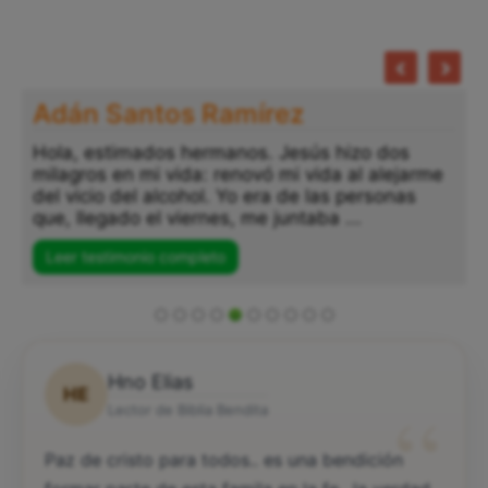
Adán Santos Ramírez
Hola, estimados hermanos. Jesús hizo dos
milagros en mi vida: renovó mi vida al alejarme
del vicio del alcohol. Yo era de las personas
que, llegado el viernes, me juntaba ...
Leer testimonio completo
Hno Elias
HE
“
Lector de Biblia Bendita
Paz de cristo para todos.. es una bendición