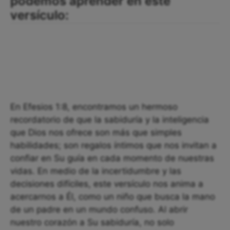
podemos aprender en este
versículo:
En Efesios 1:8, encontramos un hermoso
recordatorio de que la sabiduría y la inteligencia
que Dios nos ofrece son más que simples
habilidades; son regalos íntimos que nos invitan a
confiar en Su guía en cada momento de nuestras
vidas. En medio de la incertidumbre y las
decisiones difíciles, este versículo nos anima a
acercarnos a Él, como un niño que busca la mano
de un padre en un mundo confuso. Al abrir
nuestro corazón a Su sabiduría, no solo