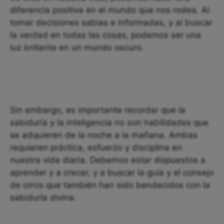
diferencia positiva en el mundo que nos rodea. Al
tomar decisiones sabias e informadas, y al buscar
la verdad en todas las cosas, podemos ser una
luz brillante en un mundo oscuro.
Sin embargo, es importante recordar que la
sabiduría y la inteligencia no son habilidades que
se adquieren de la noche a la mañana. Ambas
requieren práctica, esfuerzo y disciplina en
nuestra vida diaria. Debemos estar dispuestos a
aprender y a crecer, y a buscar la guía y el consejo
de otros que también han sido bendecidos con la
sabiduría divina.