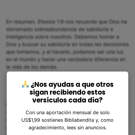
En resumen, Efesios 1:8 nos recuerda que Dios ha
derramado sobreabundancia de sabiduría e
inteligencia sobre nosotros. Debemos honrar a
Dios y buscar su sabiduría en todas las decisiones
que tomemos, y al hacerlo, podemos ser una luz
en el mundo y hacer una verdadera diferencia en
la vida de los demás.
¿Nos ayudas a que otros
sigan recibiendo estos
versículos cada día?
Dios nos ha dado las herramientas para vivir una
vida plena y satisfactoria. Ahora depende de
Con una aportación mensual de solo
nosotros buscar y aplicar sabiamente su sabiduría
US$1,99 sostienes Bibliabendita y, como
e inteligencia en nuestra vida cotidiana. ¡Que
agradecimiento, lees sin anuncios.
seamos diligentes y sabios en nuestra búsqueda