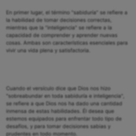
En primer lugar, el término "sabiduría" se refiere a
la habilidad de tomar decisiones correctas,
mientras que la "inteligencia" se refiere a la
capacidad de comprender y aprender nuevas
cosas. Ambas son características esenciales para
vivir una vida plena y satisfactoria.
Cuando el versículo dice que Dios nos hizo
"sobreabundar en toda sabiduría e inteligencia",
se refiere a que Dios nos ha dado una cantidad
inmensa de estas habilidades. Él desea que
estemos equipados para enfrentar todo tipo de
desafíos, y para tomar decisiones sabias y
prudentes en todo momento.