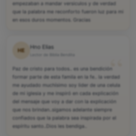
empezaban a mandar versiculos y de verdad
que la palabra me reconforto fueron luz para mi
en esos duros momentos. Gracias
Hno Elias
HE
“
Lector de Biblia Bendita
Paz de cristo para todos.. es una bendición
formar parte de esta famila en la fe.. la verdad
me ayudado muchísimo soy lider de una celula
de mi iglesia y me inspiró en cada explicación
del mensaje que voy a dar con la explicación
que nos brindan..sigamos adelante siempre
confiados que la palabra sea inspirada por el
espíritu santo..Dios les bendiga..