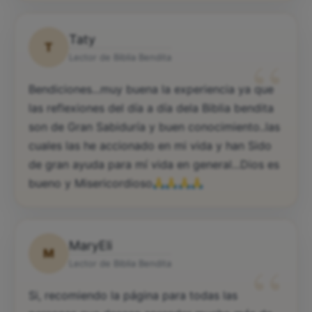
Taty
T
“
Lector de Biblia Bendita
Bendiciones...muy buena la experiencia ya que
las reflexiones del día a día dela Biblia bendita
son de Gran Sabiduría y buen conocimiento..las
cuales las he accionado en mi vida y han Sido
de gran ayuda para mí vida en general...Dios es
bueno y Misericordioso
MaryEli
M
“
Lector de Biblia Bendita
Si, recomiendo la página para todas las