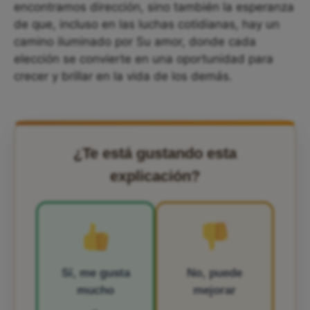
encontramos dirección, sino también la esperanza
de que, incluso en las luchas cotidianas, hay un
camino iluminado por Su amor, donde cada
elección se convierte en una oportunidad para
crecer y brillar en la vida de los demás.
¿Te está gustando esta
explicación?
Sí, me gusta
No, puede
mucho
mejorar