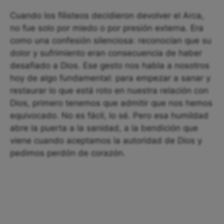
Cuando los filisteos decidieron devolver el Arca,
no fue solo por miedo o por presión externa. Era
como una confesión silenciosa: reconocían que su
dolor y sufrimiento eran consecuencia de haber
desafiado a Dios. Ese gesto nos habla a nosotros
hoy de algo fundamental: para empezar a sanar y
restaurar lo que está roto en nuestra relación con
Dios, primero tenemos que admitir que nos hemos
equivocado. No es fácil, lo sé. Pero esa humildad
abre la puerta a la sanidad, a la bendición que
viene cuando aceptamos la autoridad de Dios y
pedimos perdón de corazón.