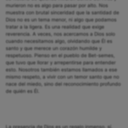
murieron no es algo para pasar por alto. Nos
muestra con brutal sinceridad que la santidad de
Dios no es un tema menor, ni algo que podamos
tratar a la ligera. Es una realidad que exige
reverencia. A veces, nos acercamos a Dios solo
cuando necesitamos algo, olvidando que Él es
santo y que merece un corazón humilde y
respetuoso. Pienso en el pueblo de Bet-semes,
que tuvo que llorar y arrepentirse para entender
esto. Nosotros también estamos llamados a ese
mismo respeto, a vivir con un temor santo que no
nace del miedo, sino del reconocimiento profundo
de quién es Él.
La presencia de Dios es un regalo inmenso, sí,