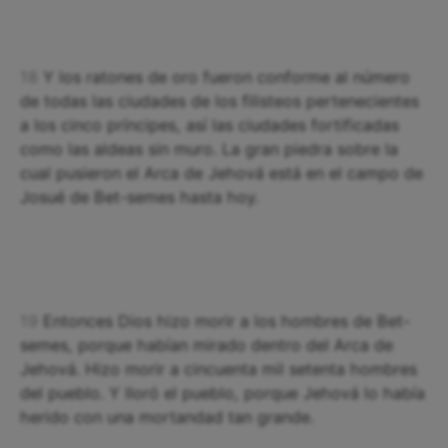
18
Y los ratones de oro fueron conforme al número
de todas las ciudades de los filisteos pertenecientes
a los cinco príncipes, así las ciudades fortificadas
como las aldeas sin muro. La gran piedra sobre la
cual pusieron el Arca de Jehová está en el campo de
Josué de Bet-semes hasta hoy.
19
Entonces Dios hizo morir a los hombres de Bet-
semes, porque habían mirado dentro del Arca de
Jehová. Hizo morir a cincuenta mil setenta hombres
del pueblo. Y lloró el pueblo, porque Jehová lo había
herido con una mortandad tan grande.