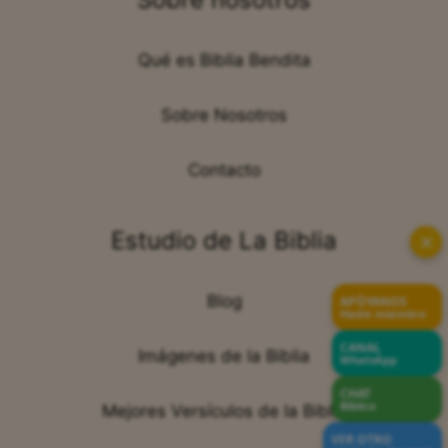
Qué es Biblia Bendita
Sobre Nosotros
Contacto
Estudio de La Biblia
✕
Blog
APÓYANOS
Hazte miembro
CANAL
Imágenes de la Biblia
WhatsApp
CHAT
Bíblico
Mejores Versículos de la Biblia
VER OTRO