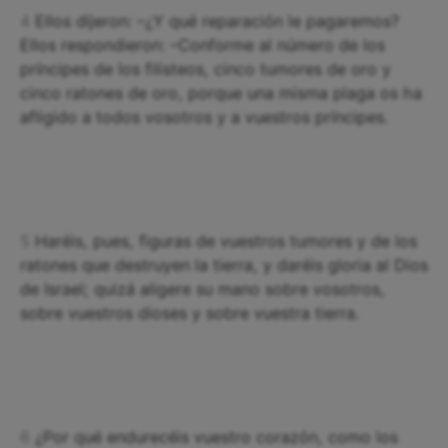
4
Ellos dijeron: –¿Y qué reparación le pagaremos?
Ellos respondieron: –Conforme al número de los
príncipes de los filisteos, cinco tumores de oro y
cinco ratones de oro, porque una misma plaga os ha
afligido a todos vosotros y a vuestros príncipes.
5
Haréis, pues, figuras de vuestros tumores y de los
ratones que destruyen la tierra, y daréis gloria al Dios
de Israel; quizá aligere su mano sobre vosotros,
sobre vuestros dioses y sobre vuestra tierra.
6
¿Por qué endurecéis vuestro corazón, como los