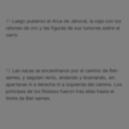
11
Luego pusieron el Arca de Jehová, la caja con los
ratones de oro y las figuras de sus tumores sobre el
carro.
12
Las vacas se encaminaron por el camino de Bet-
semes, y seguían recto, andando y bramando, sin
apartarse ni a derecha ni a izquierda del camino. Los
príncipes de los filisteos fueron tras ellas hasta el
límite de Bet-semes.