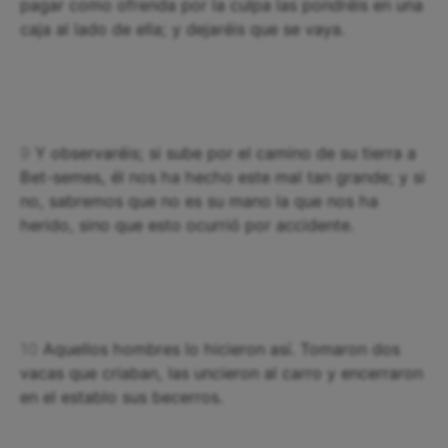
pagar como ofrenda por la culpa las pondréis en una
caja al lado de ella; y dejaréis que se vaya.
9
Y observaréis; si sube por el camino de su tierra a
Bet-semes, él nos ha hecho este mal tan grande; y si
no, sabremos que no es su mano la que nos ha
herido, sino que esto ocurrió por accidente.
10
Aquellos hombres lo hicieron así. Tomaron dos
vacas que criaban, las uncieron al carro y encerraron
en el establo sus becerros.