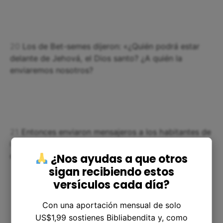
20
Los de Bet-semes dijeron: «¿Quién podrá estar
delante de Jehová, el Dios santo? ¿A quién la
enviaremos nosotros?
21
Entonces enviaron mensajeros a los habitantes de
Quiriat-jearim, diciendo: «Los filisteos han devuelto
el Arca de Jehová; descended, pues, y lleváosla».
¿Nos ayudas a que otros
sigan recibiendo estos
versículos cada día?
Con una aportación mensual de solo
Capítulo Anterior
|
Capítulo Siguiente
US$1,99 sostienes Bibliabendita y, como