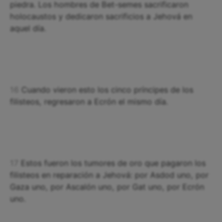
piedra. Los hombres de Bet-semes sacrificaron
holocaustos y dedicaron sacrificios a Jehová en
aquel día.
16
Cuando vieron esto los cinco príncipes de los
filisteos, regresaron a Ecrón el mismo día.
17
Estos fueron los tumores de oro que pagaron los
filisteos en reparación a Jehová: por Asdod uno, por
Gaza uno, por Ascalón uno, por Gat uno, por Ecrón
uno.