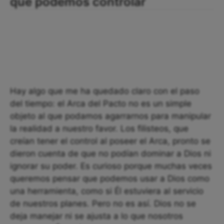
que podemos controlar
Hay algo que me ha quedado claro con el paso
del tiempo: el Arca del Pacto no es un simple
objeto al que podamos agarrarnos para manipular
la realidad a nuestro favor. Los filisteos, que
creían tener el control al poseer el Arca, pronto se
dieron cuenta de que no podían dominar a Dios ni
ignorar su poder. Es curioso porque muchas veces
queremos pensar que podemos usar a Dios como
una herramienta, como si Él estuviera al servicio
de nuestros planes. Pero no es así. Dios no se
deja manejar ni se ajusta a lo que nosotros