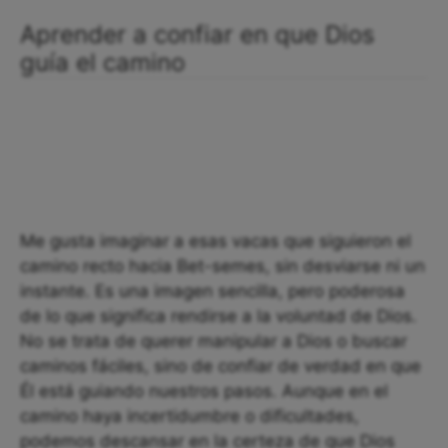
Aprender a confiar en que Dios
guía el camino
Me gusta imaginar a esas vacas que siguieron el
camino recto hacia Bet-semes, sin desviarse ni un
instante. Es una imagen sencilla, pero poderosa
de lo que significa rendirse a la voluntad de Dios.
No se trata de querer manipular a Dios o buscar
caminos fáciles, sino de confiar de verdad en que
Él está guiando nuestros pasos. Aunque en el
camino haya incertidumbre o dificultades,
podemos descansar en la certeza de que Dios