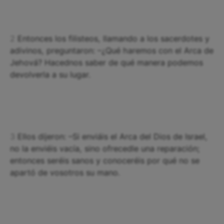
2
Entonces los filisteos, llamando a los sacerdotes y
adivinos, preguntaron: –¿Qué haremos con el Arca de
Jehová? Hacednos saber de qué manera podemos
devolverla a su lugar.
3
Ellos dijeron: –Si enviáis el Arca del Dios de Israel,
no la enviéis vacía, sino ofrecedle una reparación;
entonces seréis sanos y conoceréis por qué no se
apartó de vosotros su mano.