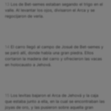
13
Los de Bet-semes estaban segando el trigo en el
valle. Al levantar los ojos, divisaron el Arca y se
regocijaron de verla.
14
El carro llegó al campo de Josué de Bet-semes y
se paró allí, donde había una gran piedra. Ellos
cortaron la madera del carro y ofrecieron las vacas
en holocausto a Jehová.
15
Los levitas bajaron el Arca de Jehová y la caja
que estaba junto a ella, en la cual se encontraban las
joyas de oro, y las pusieron sobre aquella gran