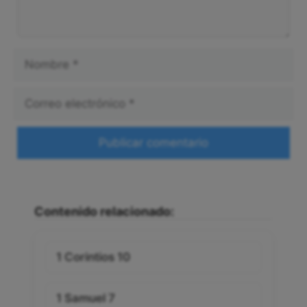
Nombre
Correo
electrónico
Web
Contenido relacionado:
1 Corintios 10
1 Samuel 7