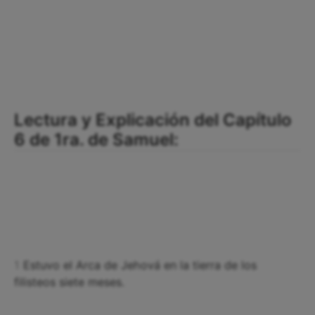
Lectura y Explicación del Capítulo
6 de 1ra. de Samuel:
1
Estuvo el Arca de Jehová en la tierra de los
filisteos siete meses.