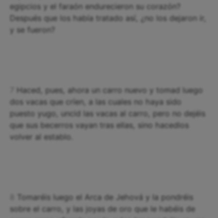
egipcios y el faraón endurecieron su corazón?
Después que los había tratado así, ¿no los dejaron ir,
y se fueron?
7
Haced, pues, ahora un carro nuevo y tomad luego
dos vacas que críen, a las cuales no haya sido
puesto yugo, uncid las vacas al carro, pero no dejéis
que sus becerros vayan tras ellas, sino hacedlos
volver al establo.
8
Tomaréis luego el Arca de Jehová y la pondréis
sobre el carro, y las joyas de oro que le habéis de