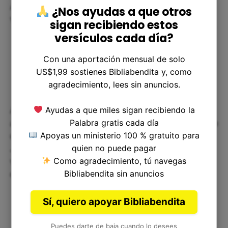
Aplicando el versículo a nuestra
¿Nos ayudas a que otros
vida
sigan recibiendo estos
versículos cada día?
Con una aportación mensual de solo
US$1,99 sostienes Bibliabendita y, como
agradecimiento, lees sin anuncios.
Ayudas a que miles sigan recibiendo la
Aunque puede parecer difícil encontrar una
Palabra gratis cada día
aplicación práctica para un versículo tan específico
Apoyas un ministerio 100 % gratuito para
del Antiguo Testamento, la historia del Arca de
quien no puede pagar
Jehová nos enseña algunas lecciones muy
Como agradecimiento, tú navegas
valiosas que podemos aplicar en nuestra vida
Bibliabendita sin anuncios
diaria.
Sí, quiero apoyar Bibliabendita
Puedes darte de baja cuando lo desees