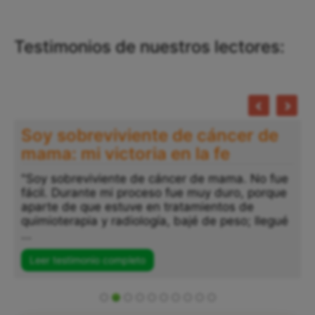
Testimonios de nuestros lectores:
Testimonio Vanessa: Después de
años luchando contra mis
adicciones: Dios me salvó
"Después de años luchando contra mis
adicciones, y cuando ya creía que todo estaba
perdido, Dios, con su misericordia y amor, me
sostuvo en sus manos. Me dio paz, tranquilidad
...
Leer testimonio completo