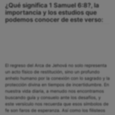
¿Qué significa 1 Samuel 6:8?, la
importancia y los estudios que
podemos conocer de este verso:
El regreso del Arca de Jehová no solo representa
un acto físico de restitución, sino un profundo
anhelo humano por la conexión con lo sagrado y la
protección divina en tiempos de incertidumbre. En
nuestra vida diaria, a menudo nos encontramos
buscando guía y consuelo ante los desafíos, y
este versículo nos recuerda que esos símbolos de
fe son faros de esperanza. Así como los filisteos