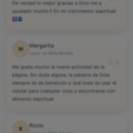
“
De verdad lo mejor gracias a Dios me a
ayudado mucho.!! En mi crecimiento espiritual
Margarita
M
“
Lector de Biblia Bendita
Me gusta mucho la nueva actividad de la
página. Sin duda alguna, la palabra de Dios
siempre es de bendición y qué lindo es usar el
celular para cualquier cosa y encontrarse con
alimento espiritual.