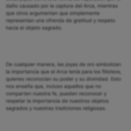
daño causado por la captura del Arca, mientras
que otros argumentan que simplemente
representan una ofrenda de gratitud y respeto
hacia el objeto sagrado.
De cualquier manera, las joyas de oro simbolizan
la importancia que el Arca tenía para los filisteos,
quienes reconocían su poder y su divinidad. Esto
nos enseña que, incluso aquellos que no
comparten nuestra fe, pueden reconocer y
respetar la importancia de nuestros objetos
sagrados y nuestras tradiciones religiosas.