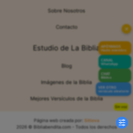
Qué es Biblia Bendita
Sobre Nosotros
✕
Contacto
APÓYANOS
Hazte miembro
Estudio de La Biblia
CANAL
WhatsApp
Blog
CHAT
Bíblico
VER OTRO
Imágenes de la Biblia
versículo aleatorio
Mejores Versículos de la Biblia
Sin voz
Página web creada por:
Sitiova