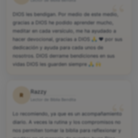
Rocío
R
“
Lector de Biblia Bendita
DIOS les bendigan. Por medio de este medio,
gracias a DIOS he podido aprender mucho,
meditar en cada versículo, me ha ayudado a
hacer devocional, gracias a DIOS
♥️
por sus
dedicación y ayuda para cada unos de
nosotros. DIOS derrame bendiciones en sus
vidas DIOS les guarden siempre
Razzy
R
“
Lector de Biblia Bendita
Lo recomiendo, ya que es un acompañamiento
diario. A veces la rutina y los compromisos no