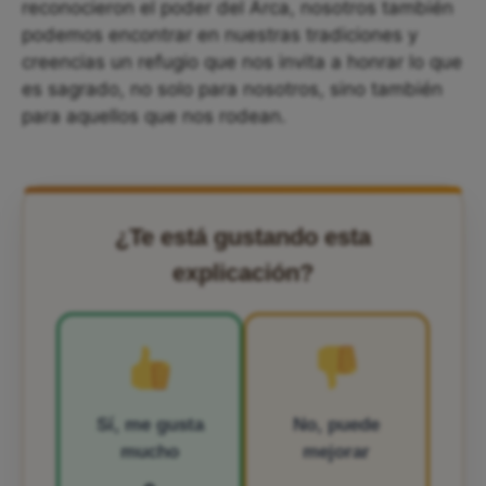
reconocieron el poder del Arca, nosotros también
podemos encontrar en nuestras tradiciones y
creencias un refugio que nos invita a honrar lo que
es sagrado, no solo para nosotros, sino también
para aquellos que nos rodean.
¿Te está gustando esta
explicación?
Sí, me gusta
No, puede
mucho
mejorar