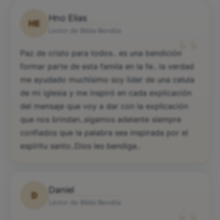
Hno Elias
HE
“
Lector de Biblia Bendita
Paz de cristo para todos.. es una bendición
formar parte de esta famila en la fe.. la verdad
me ayudado muchísimo soy lider de una celula
de mi iglesia y me inspiró en cada explicación
del mensaje que voy a dar con la explicación
que nos brindan..sigamos adelante siempre
confiados que la palabra sea inspirada por el
espíritu santo..Dios les bendiga..
Daniel
D
Lector de Biblia Bendita