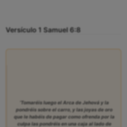
Versículo 1 Samuel 6:8
‘Tomaréis luego el Arca de Jehová y la
pondréis sobre el carro, y las joyas de oro
que le habéis de pagar como ofrenda por la
culpa las pondréis en una caja al lado de