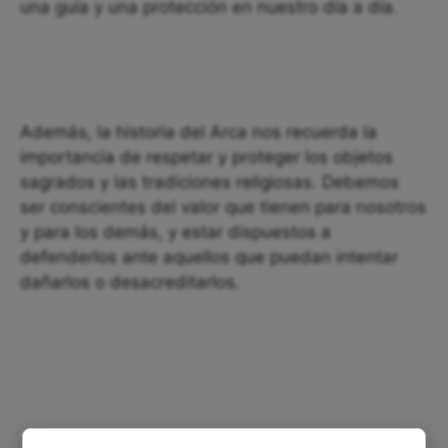
una guía y una protección en nuestro día a día.
Además, la historia del Arca nos recuerda la
importancia de respetar y proteger los objetos
sagrados y las tradiciones religiosas. Debemos
ser conscientes del valor que tienen para nosotros
y para los demás, y estar dispuestos a
defenderlos ante aquellos que puedan intentar
dañarlos o desacreditarlos.