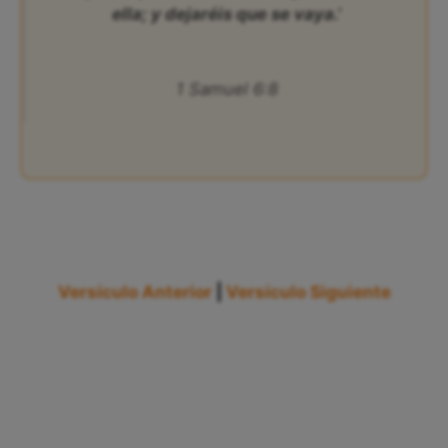
ella; y dejaréis que se vaya.’
1 Samuel 6:8
Versículo Anterior
|
Versículo Siguiente