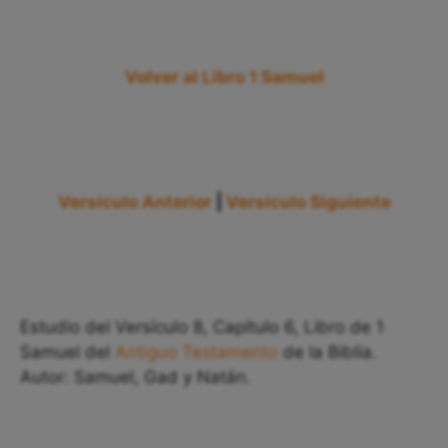
Volver al Libro 1 Samuel
Versículo Anterior
|
Versículo Siguiente
Estudio del Versículo 8, Capítulo 6, Libro de 1
Samuel del
Antiguo Testamento
de la Biblia.
Autor: Samuel, Gad y Natán.