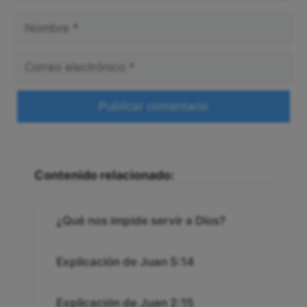
Nombre
Correo
electrónico
Web
Contenido relacionado:
¿Qué nos impide servir a Dios?
Explicación de Juan 5:14