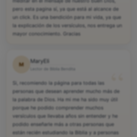
nos permiten tomar la biblia para reflexionar y
meditar en el mensaje de nuestro buen Dios,
pero esta pagina sí, ya que está al alcance de
un click. Es una bendición para mi vida, ya que
la explicación de los versículos, nos entrega un
mayor conocimiento. Gracias
MaryEli
M
“
Lector de Biblia Bendita
Si, recomiendo la página para todas las
personas que desean aprender mucho más de
la palabra de Dios. Ha mi me ha sido muy útil
porque he podido comprender muchos
versículos que llevaba años sin entender y he
podido enseñarle más a otras personas que