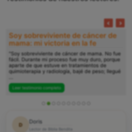
Testimonio Vanessa: Después 
años luchando contra mis
adicciones: Dios me salvó
"Después de años luchando contra mis
adicciones, y cuando ya creía que todo esta
perdido, Dios, con su misericordia y amor, m
sostuvo en sus manos. Me dio paz, tranquili
...
Leer testimonio completo
Doris