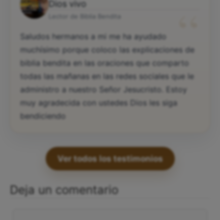
Soldado de Jesucristo sierva del
“
Dios vivo
Lector de Biblia Bendita
Saludos hermanos a mi me ha ayudado
muchísimo porque coloco las explicaciones de
biblia bendita en las oraciones que comparto
todas las mañanas en las redes sociales que le
administro a nuestro Señor Jesucristo. Estoy
muy agradecida con ustedes Dios les siga
bendiciendo
Ver todos los testimonios
Deja un comentario