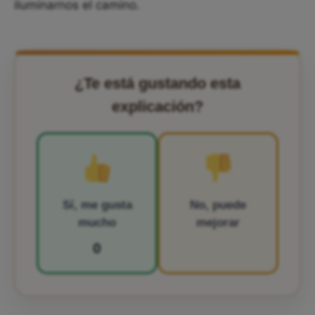
iluminarnos el camino.
¿Te está gustando esta
explicación?
Sí, me gusta
No, puede
mucho
mejorar
0