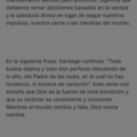
mandamiento sencillo pero profundo. Significa que
debemos tomar decisiones basadas en la verdad
y la sabiduría divina en lugar de seguir nuestros
impulsos, nuestra carne o las mentiras del mundo.
En la siguiente frase, Santiago continúa: "Toda
buena dádiva y todo don perfecto desciende de
lo alto, del Padre de las luces, en el cual no hay
mudanza, ni sombra de variación". Este verso nos
enseña que Dios es la fuente de toda bendición y
que su carácter es consistente y constante.
Mientras el mundo cambia y falla, Dios nunca
cambia.