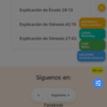
Explicación de Levítico 16:16
✕
Explicación de Éxodo 28:13
APÓYANOS
Hazte miembro
Explicación de Génesis 42:15
CANAL
WhatsApp
CHAT
Explicación de Génesis 27:43
Bíblico
VER OTRO
versículo aleatorio
Sin voz
Síguenos en:
←
Siguiente →
Telegram