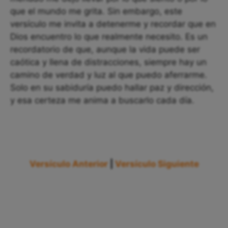
que el mundo me grita. Sin embargo, este
versículo me invita a detenerme y recordar que en
Dios encuentro lo que realmente necesito. Es un
recordatorio de que, aunque la vida puede ser
caótica y llena de distracciones, siempre hay un
camino de verdad y luz al que puedo aferrarme.
Solo en su sabiduría puedo hallar paz y dirección,
y esa certeza me anima a buscarlo cada día.
Versículo Anterior
|
Versículo Siguiente