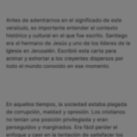
Antes de adentrarnos en el significado de este
versículo, es importante entender el contexto
histórico y cultural en el que fue escrito. Santiago
era el hermano de Jesús y uno de los líderes de la
Iglesia en Jerusalén. Escribió esta carta para
animar y exhortar a los creyentes dispersos por
todo el mundo conocido en ese momento.
En aquellos tiempos, la sociedad estaba plagada
de corrupción, maldad y opresión. Los cristianos
no tenían una posición privilegiada y eran
perseguidos y marginados. Era fácil perder el
enfoque y caer en la tentación de satisfacer los