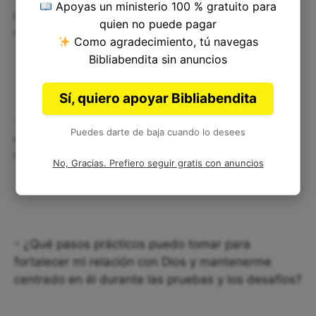
Apoyas un ministerio 100 % gratuito para
mis impulsos y deseos en lugar de buscar la
quien no puede pagar
voluntad de Dios?
Como agradecimiento, tú navegas
Bibliabendita sin anuncios
Sí, quiero apoyar Bibliabendita
- ¿Cómo puedo cultivar una vida de oración y
Puedes darte de baja cuando lo desees
comunión con Dios que me permita discernir su
voluntad con mayor claridad?
No, Gracias. Prefiero seguir gratis con anuncios
- ¿Qué pasos prácticos puedo tomar para
fortalecer mi relación con Dios y mantenerme
centrado en él durante las pruebas y los desafíos?