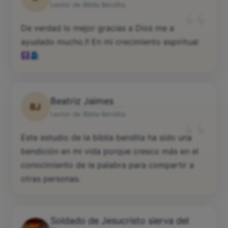
Daniel
D
“
Lector de Biblia Bendita
De verdad lo mejor gracias a Dios me a
ayudado mucho.!! En mi crecimiento espiritual
Beatriz Jaimes
BJ
“
Lector de Biblia Bendita
Este estudio de la biblia bendita ha sido una
bendición en mi vida porque cresco más en el
conocimiento de la palabra para compartir a
otras personas.