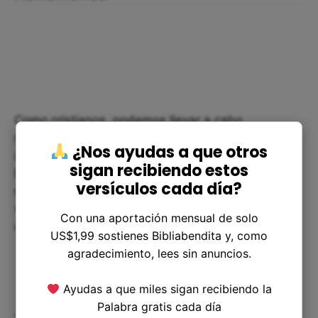
Como cristianos, podemos llevar a cabo
reflexiones profundas en nuestra vida que nos
¿Nos ayudas a que otros
ayudarán a vivir en armonía con la voluntad de
sigan recibiendo estos
Dios. Al hacerlo, nos acercaremos a su plan para
versículos cada día?
nuestras existencias y seremos más capaces de
vivir el amor al prójimo con el que se caracteriza
Con una aportación mensual de solo
un cristiano auténtico:
US$1,99 sostienes Bibliabendita y, como
agradecimiento, lees sin anuncios.
Ayudas a que miles sigan recibiendo la
Palabra gratis cada día
- ¿En qué aspectos de mi vida estoy siguiendo