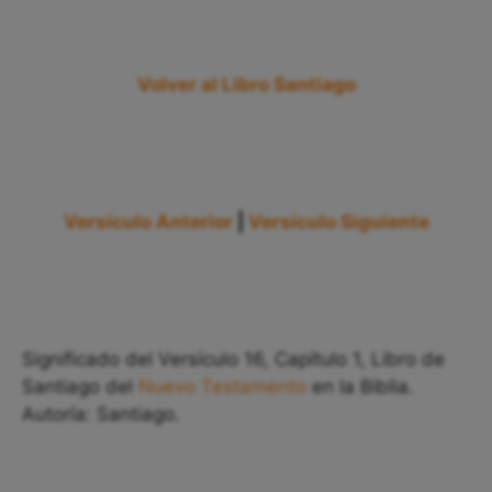
Volver al Libro Santiago
Versículo Anterior
|
Versículo Siguiente
Significado del Versículo 16, Capítulo 1, Libro de
Santiago del
Nuevo Testamento
en la Biblia.
Autoría: Santiago.