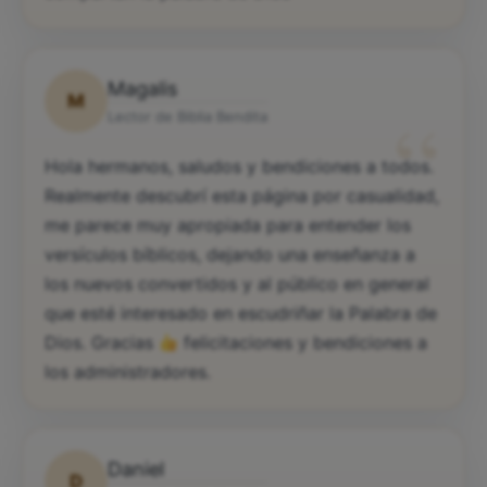
compartan la palabra de Dios
Magalis
M
“
Lector de Biblia Bendita
Hola hermanos, saludos y bendiciones a todos.
Realmente descubrí esta página por casualidad,
me parece muy apropiada para entender los
versículos bíblicos, dejando una enseñanza a
los nuevos convertidos y al público en general
que esté interesado en escudriñar la Palabra de
Dios. Gracias
felicitaciones y bendiciones a
los administradores.