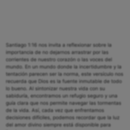
Santiago 1:16 nos invita a reflexionar sobre la
importancia de no dejarnos arrastrar por las
corrientes de nuestro corazón o las voces del
mundo. En un mundo donde la incertidumbre y la
tentación parecen ser la norma, este versículo nos
recuerda que Dios es la fuente inmutable de todo
lo bueno. Al sintonizar nuestra vida con su
sabiduría, encontramos un refugio seguro y una
guía clara que nos permite navegar las tormentas
de la vida. Así, cada vez que enfrentamos
decisiones difíciles, podemos recordar que la luz
del amor divino siempre está disponible para