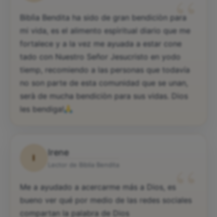
D
“
Lector de Biblia Bendita
Biblìa Bendita ha sido de gran bendiciòn para
mi vida, es el alimento espìritual diario que me
fortalece y a la vez me ayuada a estar cone
tado con Nuestro Señor Jesucristo en yodo
tiemp, recomiendo a las personas que todavía
no son parte de esta comunidad que se unan,
serà de mucha bendiciòn para sus vidas. Dios
les bendiga!
Irene
I
“
Lector de Biblia Bendita
Me a ayudado a acercarme más a Dios, es
bueno ver qué por medio de las redes sociales