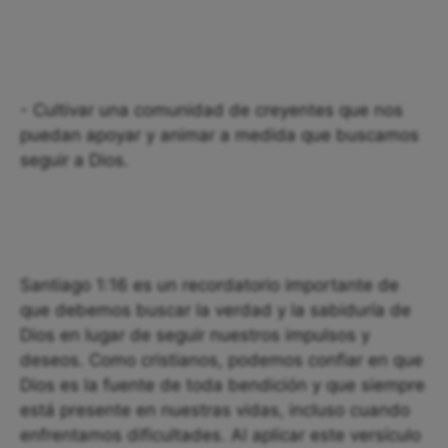
- Cultivar una comunidad de creyentes que nos
puedan apoyar y animar a medida que buscamos
seguir a Dios.
Santiago 1:16 es un recordatorio importante de
que debemos buscar la verdad y la sabiduría de
Dios en lugar de seguir nuestros impulsos y
deseos. Como cristianos, podemos confiar en que
Dios es la fuente de toda bendición y que siempre
está presente en nuestras vidas, incluso cuando
enfrentamos dificultades. Al aplicar este versículo