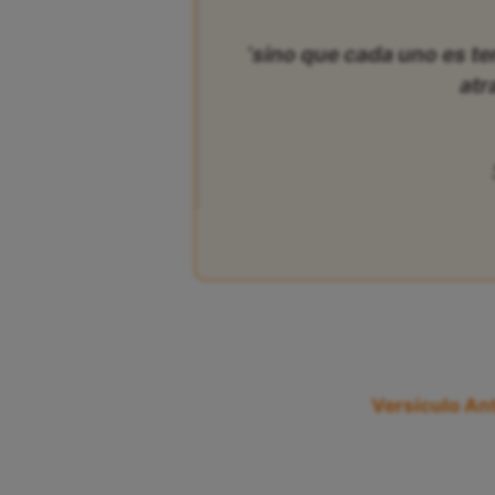
‘sino que cada uno es t
atr
Versículo Ant