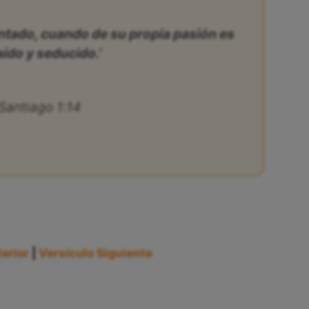
entado, cuando de su propia pasión es
aído y seducido.’
Santiago 1:14
erior
|
Versículo Siguiente