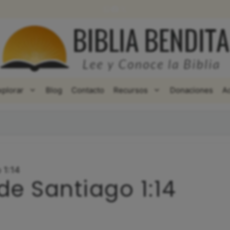
WhatsApp
Facebook
X
xplorar
Blog
Contacto
Recursos
Donaciones
A
 1:14
de Santiago 1:14