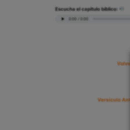
Escucha el capítulo bíblico:
Volve
Versículo Ant