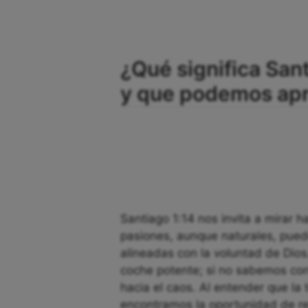
¿Qué significa Sant
y que podemos apre
Santiago 1:14 nos invita a mirar 
pasiones, aunque naturales, pued
alineadas con la voluntad de Dios
coche potente; si no sabemos co
hacia el caos. Al entender que la
encontramos la oportunidad de red