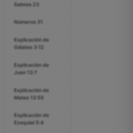
Salmos 23
Números 31
Explicación de
Gálatas 3:12
Explicación de
Juan 13:7
Explicación de
Mateo 13:55
Explicación de
Ezequiel 5:4