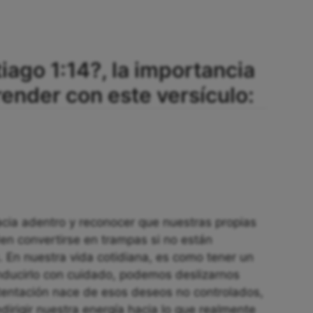
iago 1:14?, la importancia
nder con este versículo:
hacia adentro y reconocer que nuestras propias
en convertirse en trampas si no están
. En nuestra vida cotidiana, es como tener un
nducirlo con cuidado, podemos deslizarnos
 tentación nace de esos deseos no controlados,
irigir nuestra energía hacia lo que realmente