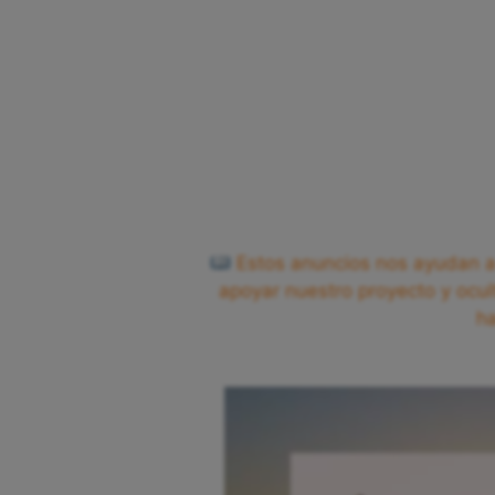
Estos anuncios nos ayudan a 
apoyar nuestro proyecto y ocul
h