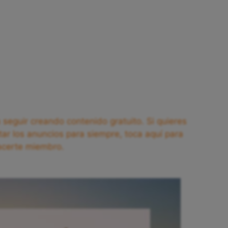
seguir creando contenido gratuito. Si quieres
tar los anuncios para siempre, toca aquí para
acerte miembro.