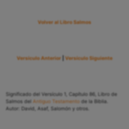
Volver al Libro Salmos
Versículo Anterior
|
Versículo Siguiente
Significado del Versículo 1, Capítulo 86, Libro de
Salmos del
Antiguo Testamento
de la Biblia.
Autor: David, Asaf, Salomón y otros.