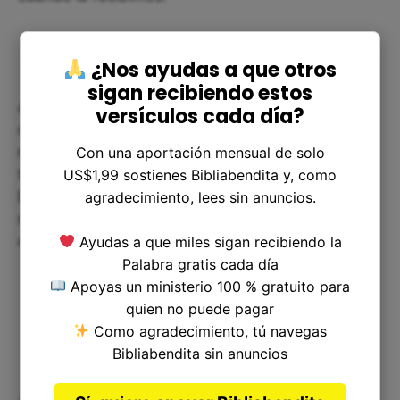
¿Nos ayudas a que otros
sigan recibiendo estos
Además, este verso nos enseña que podemos
versículos cada día?
confiar en que Dios escucha nuestras oraciones y
nos ayuda cuando más lo necesitamos. Podemos
Con una aportación mensual de solo
tener la seguridad de que, si le pedimos ayuda,
US$1,99 sostienes Bibliabendita y, como
Dios nos escuchará y nos dará lo que
agradecimiento, lees sin anuncios.
necesitamos. Es importante confiar en Dios y
dejar nuestras preocupaciones en sus manos.
Ayudas a que miles sigan recibiendo la
Palabra gratis cada día
Apoyas un ministerio 100 % gratuito para
quien no puede pagar
Como agradecimiento, tú navegas
Bibliabendita sin anuncios
Aplicación de Salmos 86:1 en