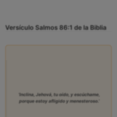
Versículo Salmos 86:1 de la Biblia
‘Inclina, Jehová, tu oído, y escúchame,
porque estoy afligido y menesteroso.’