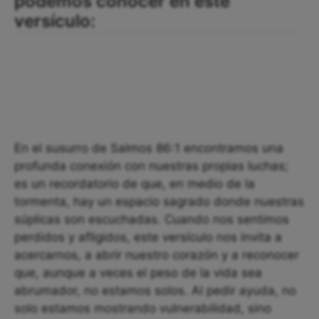
podemos conocer en este
versículo:
En el susurro de Salmos 86:1 encontramos una
profunda conexión con nuestras propias luchas;
es un recordatorio de que, en medio de la
tormenta, hay un espacio sagrado donde nuestras
súplicas son escuchadas. Cuando nos sentimos
perdidos y afligidos, este versículo nos invita a
acercarnos, a abrir nuestro corazón y a reconocer
que, aunque a veces el peso de la vida sea
abrumador, no estamos solos. Al pedir ayuda, no
solo estamos mostrando vulnerabilidad, sino