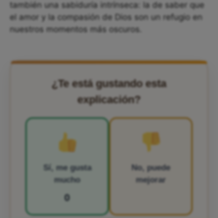
también una sabiduría intrínseca: la de saber que
el amor y la compasión de Dios son un refugio en
nuestros momentos más oscuros.
¿Te está gustando esta
explicación?
Sí, me gusta
No, puede
mucho
mejorar
0