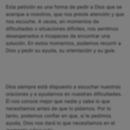
Esta petición es una forma de pedir a Dios que se
acerque a nosotros, que nos preste atención y que
nos escuche. A veces, en momentos de
dificultades o situaciones difíciles, nos sentimos
desesperados e incapaces de encontrar una
solución. En estos momentos, podemos recurrir a
Dios y pedir su ayuda, su orientación y su guía.
Dios siempre está dispuesto a escuchar nuestras
oraciones y a ayudarnos en nuestras dificultades.
Él nos conoce mejor que nadie y sabe lo que
necesitamos antes de que lo pidamos. Por lo
tanto, podemos confiar en que, si le pedimos
ayuda, Dios nos dará lo que necesitamos en el