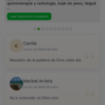
quimioterapia y radiología, bajé de peso; llegué
...
Leer testimonio completo
Camila
C
“
Lector de Biblia Bendita
Necesito de la palabra de Dios cada día
Maribel Arrieta
“
Lector de Biblia Bendita
Xq e conocido un Dios vivo