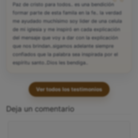
“
Paz de cristo para todos.. es una bendición
formar parte de esta famila en la fe.. la verdad
me ayudado muchísimo soy lider de una celula
de mi iglesia y me inspiró en cada explicación
del mensaje que voy a dar con la explicación
que nos brindan..sigamos adelante siempre
confiados que la palabra sea inspirada por el
espíritu santo..Dios les bendiga..
Ver todos los testimonios
Deja un comentario
Comentario