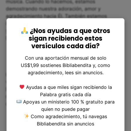
música. Cuando lo hacemos, estamos
demostrando nuestra adoración, amor y
agradecimiento hacia Él. También estamos
invitando a otras personas a unirse en la alabanza
¿Nos ayudas a que otros
y creando una atmósfera de alegría y adoración a
sigan recibiendo estos
Dios.
versículos cada día?
Con una aportación mensual de solo
US$1,99 sostienes Bibliabendita y, como
agradecimiento, lees sin anuncios.
Incluso si no eres músico, puedes aplicar este
versículo en tu vida cotidiana. Puedes alabar a
Ayudas a que miles sigan recibiendo la
Dios en la ducha, en tu coche o en tu hogar
Palabra gratis cada día
mientras limpias o cocinas. También puedes
Apoyas un ministerio 100 % gratuito para
cantar canciones de adoración en la iglesia.
quien no puede pagar
Como agradecimiento, tú navegas
Bibliabendita sin anuncios