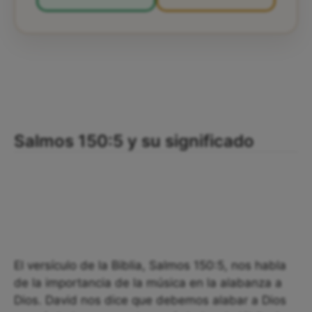
Salmos 150:5 y su significado
El versículo de la Biblia, Salmos 150:5, nos habla
de la importancia de la música en la alabanza a
Dios. David nos dice que debemos alabar a Dios