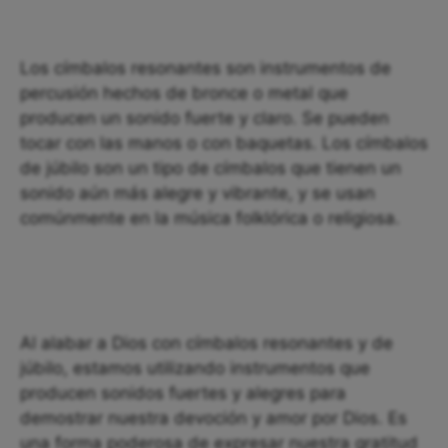
Los címbalos resonantes son instrumentos de
percusión hechos de bronce o metal que
producen un sonido fuerte y claro. Se pueden
tocar con las manos o con baquetas. Los címbalos
de júbilo son un tipo de címbalos que tienen un
sonido aún más alegre y vibrante, y se usan
comúnmente en la música folklórica o religiosa.
Al alabar a Dios con címbalos resonantes y de
júbilo, estamos utilizando instrumentos que
producen sonidos fuertes y alegres para
demostrar nuestra devoción y amor por Dios. Es
una forma poderosa de expresar nuestra gratitud