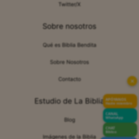
Twitter/X
Sobre nosotros
Qué es Biblia Bendita
Sobre Nosotros
Contacto
✕
Estudio de La Biblia
APÓYANOS
Hazte miembro
CANAL
WhatsApp
Blog
CHAT
Bíblico
Imágenes de la Biblia