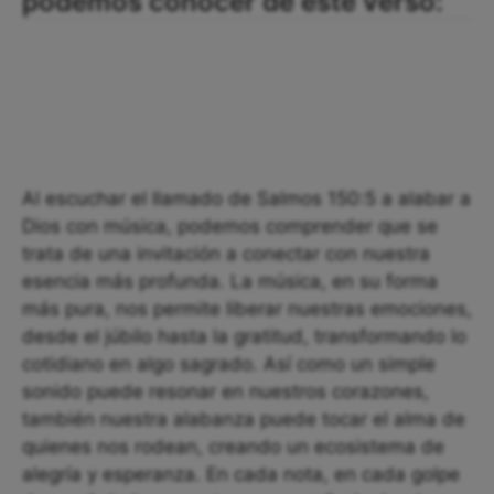
podemos conocer de este verso:
Al escuchar el llamado de Salmos 150:5 a alabar a
Dios con música, podemos comprender que se
trata de una invitación a conectar con nuestra
esencia más profunda. La música, en su forma
más pura, nos permite liberar nuestras emociones,
desde el júbilo hasta la gratitud, transformando lo
cotidiano en algo sagrado. Así como un simple
sonido puede resonar en nuestros corazones,
también nuestra alabanza puede tocar el alma de
quienes nos rodean, creando un ecosistema de
alegría y esperanza. En cada nota, en cada golpe