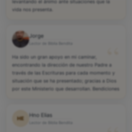
levantando el ánimo ante situaciones que la
vida nos presenta.
Jorge
“
Lector de Biblia Bendita
Ha sido un gran apoyo en mi caminar,
encontrando la dirección de nuestro Padre a
través de las Escrituras para cada momento y
situación que se ha presentado; gracias a Dios
por este Ministerio que desarrollan. Bendiciones
Hno Elias
HE
Lector de Biblia Bendita