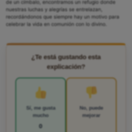
de un címbalo, encontramos un refugio donde
nuestras luchas y alegrías se entrelazan,
recordándonos que siempre hay un motivo para
celebrar la vida en comunión con lo divino.
¿Te está gustando esta
explicación?
Sí, me gusta
No, puede
mucho
mejorar
0