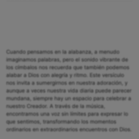
Cuando pensamos en la alabanza, a menudo
imaginamos palabras, pero el sonido vibrante de
los címbalos nos recuerda que también podemos
alabar a Dios con alegría y ritmo. Este versículo
nos invita a sumergirnos en nuestra adoración, y
aunque a veces nuestra vida diaria puede parecer
mundana, siempre hay un espacio para celebrar a
nuestro Creador. A través de la música,
encontramos una voz sin límites para expresar lo
que sentimos, transformando los momentos
ordinarios en extraordinarios encuentros con Dios.