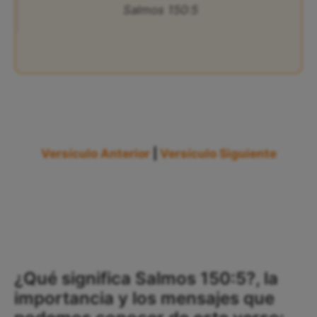
Salmos 150:5
Versículo Anterior
|
Versículo Siguiente
¿Qué significa Salmos 150:5?, la
importancia y los mensajes que