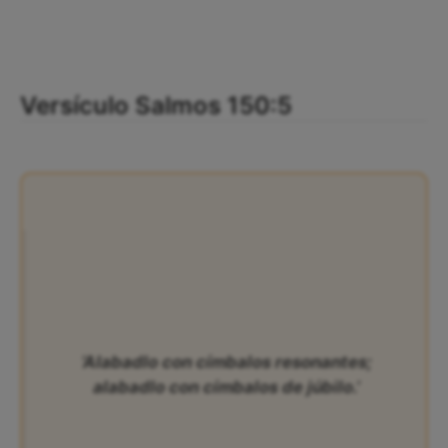
Versículo Salmos 150:5
‘Alabadlo con címbalos resonantes;
alabadlo con címbalos de júbilo.’