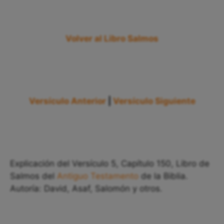
Volver al Libro Salmos
Versículo Anterior
|
Versículo Siguiente
Explicación del Versículo 5, Capítulo 150, Libro de
Salmos del
Antiguo Testamento
de la Biblia.
Autoría: David, Asaf, Salomón y otros.