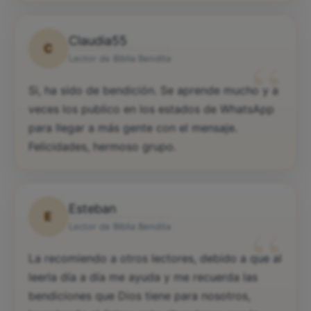
Claudia55
C
“
Lector de Biblia Bendita
Si, ha sido de bendición. Se aprende mucho y a
veces los publico en los estados de WhatsApp
para llegar a más gente con el mensaje.
Felicidades, hermoso grupo.
Esteban
E
“
Lector de Biblia Bendita
La recomiendo a otros lectores, debido a que al
leerla día a día me ayuda y me recuerda las
bendiciones que Dios tiene para nosotros,