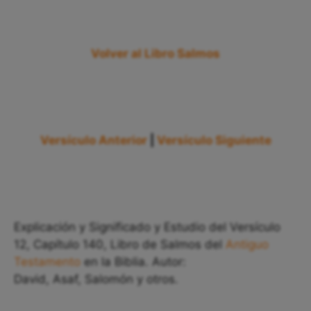
Volver al Libro Salmos
Versículo Anterior
|
Versículo Siguiente
Explicación y Significado y Estudio del Versículo
12, Capítulo 140, Libro de Salmos del
Antiguo
Testamento
en la Biblia. Autor:
David, Asaf, Salomón y otros.