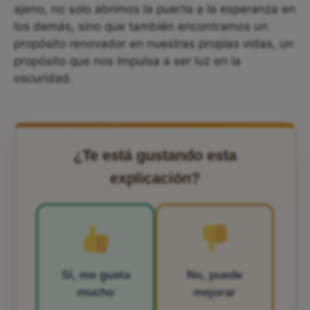
ajeno, no solo abrimos la puerta a la esperanza en
los demás, sino que también encontramos un
propósito renovador en nuestras propias vidas, un
propósito que nos impulsa a ser luz en la
oscuridad.
¿Te está gustando esta
explicación?
Sí, me gusta
No, puede
mucho
mejorar