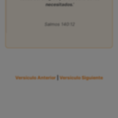
necesitados.’
Salmos 140:12
Versículo Anterior
|
Versículo Siguiente