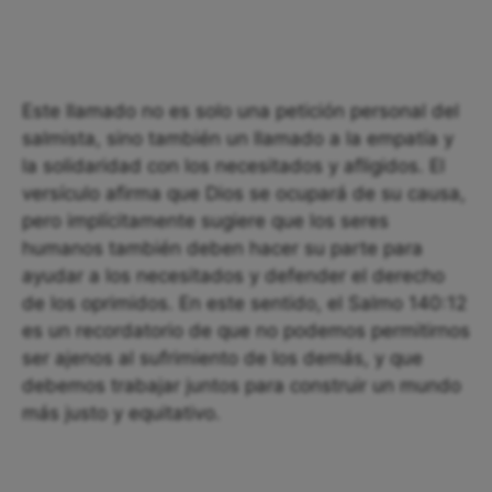
Este llamado no es solo una petición personal del
salmista, sino también un llamado a la empatía y
la solidaridad con los necesitados y afligidos. El
versículo afirma que Dios se ocupará de su causa,
pero implícitamente sugiere que los seres
humanos también deben hacer su parte para
ayudar a los necesitados y defender el derecho
de los oprimidos. En este sentido, el Salmo 140:12
es un recordatorio de que no podemos permitirnos
ser ajenos al sufrimiento de los demás, y que
debemos trabajar juntos para construir un mundo
más justo y equitativo.