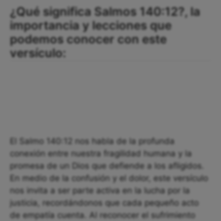
¿Qué significa Salmos 140:12?, la
importancia y lecciones que
podemos conocer con este
versículo:
El Salmo 140:12 nos habla de la profunda
conexión entre nuestra fragilidad humana y la
promesa de un Dios que defiende a los afligidos.
En medio de la confusión y el dolor, este versículo
nos invita a ser parte activa en la lucha por la
justicia, recordándonos que cada pequeño acto
de empatía cuenta. Al reconocer el sufrimiento