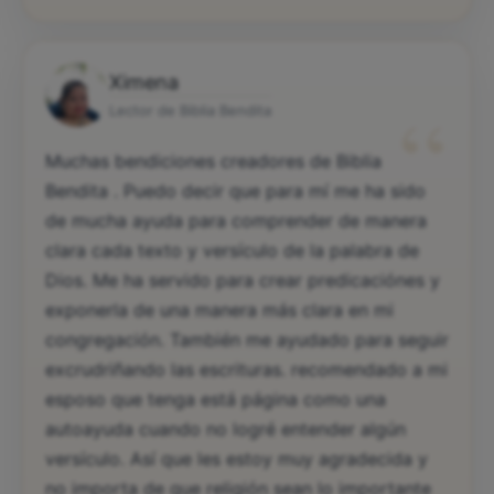
Ximena
“
Lector de Biblia Bendita
Muchas bendiciones creadores de Biblia
Bendita . Puedo decir que para mí me ha sido
de mucha ayuda para comprender de manera
clara cada texto y versículo de la palabra de
Dios. Me ha servido para crear predicaciónes y
exponerla de una manera más clara en mi
congregación. También me ayudado para seguir
excrudriñando las escrituras. recomendado a mi
esposo que tenga está página como una
autoayuda cuando no logré entender algún
versículo. Así que les estoy muy agradecida y
no importa de que religión sean lo importante