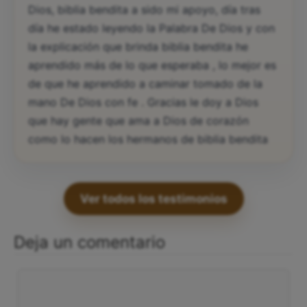
Dios, biblia bendita a sido mi apoyo, día tras
día he estado leyendo la Palabra De Dios y con
la explicación que brinda biblia bendita he
aprendido más de lo que esperaba , lo mejor es
de que he aprendido a caminar tomado de la
mano De Dios con fe . Gracias le doy a Dios
que hay gente que ama a Dios de corazón
como lo hacen los hermanos de biblia bendita
Ver todos los testimonios
Deja un comentario
Comentario