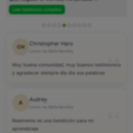
Leer testimonio completo
Christopher Haro
CH
“
Lector de Biblia Bendita
Muy buena comunidad, muy buenos testimonios
y agradecer siempre día día sus palabras
Audrey
A
“
Lector de Biblia Bendita
Realmente es una bendición para mi
aprendizaje