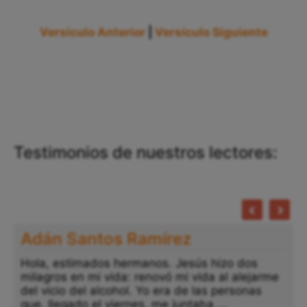
Versículo Anterior
|
Versículo Siguiente
Testimonios de nuestros lectores:
Adán Santos Ramírez
Hola, estimados hermanos. Jesús hizo dos
milagros en mi vida: renovó mi vida al alejarme
del vicio del alcohol. Yo era de las personas
que, llegado el viernes, me juntaba ...