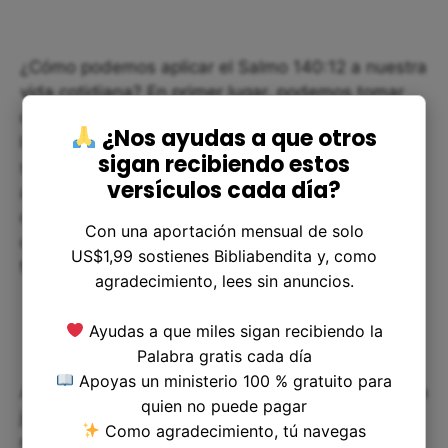
¿Cómo podemos aplicar el Salmo 140:12 a nuestra
vida cotidiana? En primer lugar, podemos tomar
conciencia de las necesidades y dificultades de
¿Nos ayudas a que otros
los demás, y trabajar para ser empáticos y
sigan recibiendo estos
solidarios. Podemos buscar maneras de ayudar a
versículos cada día?
aquellos que están en necesidad, como donar a
organizaciones benéficas, servir en nuestra
Con una aportación mensual de solo
comunidad o apoyar a nuestros amigos y
US$1,99 sostienes Bibliabendita y, como
familiares en momentos de dificultad.
agradecimiento, lees sin anuncios.
Ayudas a que miles sigan recibiendo la
Palabra gratis cada día
Apoyas un ministerio 100 % gratuito para
Además, podemos cultivar nuestra confianza en la
quien no puede pagar
justicia divina, recordándonos que Dios está de
Como agradecimiento, tú navegas
nuestro lado y luchando por nosotros en todo