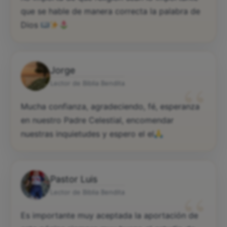
que se hable de manera correcta la palabra de
Dios
Jorge
“
Lector de Biblia Bendita
Mucha confianza, agradeciendo, fé, esperanza
en nuestro Padre Celestial, encomendar
nuestras inquietudes y espero el el
Pastor Luis
“
Lector de Biblia Bendita
Es importante muy aceptada la aportación de