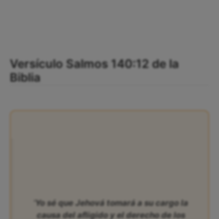
Versículo Salmos 140:12 de la
Biblia
‘Yo sé que Jehová tomará a su cargo la
causa del afligido y el derecho de los