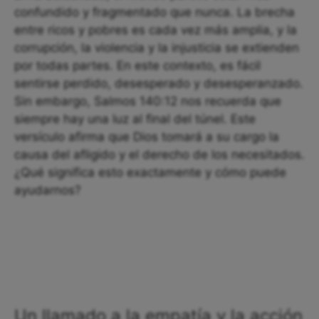
confundido y fragmentado que nunca. La brecha
entre ricos y pobres es cada vez más amplia, y la
corrupción, la violencia y la injusticia se extienden
por todas partes. En este contexto, es fácil
sentirse perdido, desesperado y desesperanzado.
Sin embargo, Salmos 140:12 nos recuerda que
siempre hay una luz al final del túnel. Este
versículo afirma que Dios tomará a su cargo la
causa del afligido y el derecho de los necesitados.
¿Qué significa esto exactamente y cómo puede
ayudarnos?
Un llamado a la empatía y la acción