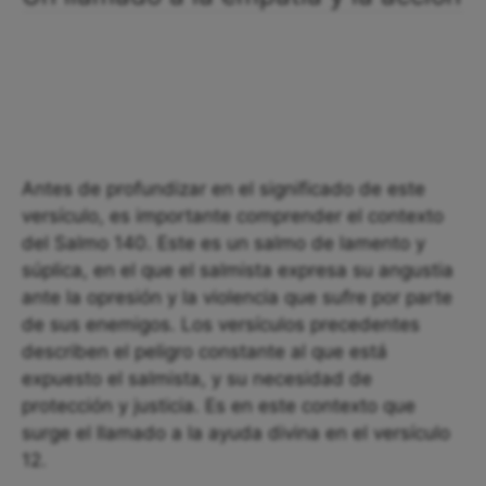
Antes de profundizar en el significado de este
versículo, es importante comprender el contexto
del Salmo 140. Este es un salmo de lamento y
súplica, en el que el salmista expresa su angustia
ante la opresión y la violencia que sufre por parte
de sus enemigos. Los versículos precedentes
describen el peligro constante al que está
expuesto el salmista, y su necesidad de
protección y justicia. Es en este contexto que
surge el llamado a la ayuda divina en el versículo
12.