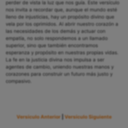
perder de vista la luz que nos guía. Este versículo
nos invita a recordar que, aunque el mundo esté
lleno de injusticias, hay un propósito divino que
vela por los oprimidos. Al abrir nuestro corazón a
las necesidades de los demás y actuar con
empatía, no solo respondemos a un llamado
superior, sino que también encontramos
esperanza y propósito en nuestras propias vidas.
La fe en la justicia divina nos impulsa a ser
agentes de cambio, uniendo nuestras manos y
corazones para construir un futuro más justo y
compasivo.
Versículo Anterior
|
Versículo Siguiente