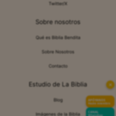
Twitter/X
Sobre nosotros
Qué es Biblia Bendita
Sobre Nosotros
Contacto
Estudio de La Biblia
✕
Blog
APÓYANOS
Hazte miembro
CANAL
Imágenes de la Biblia
WhatsApp