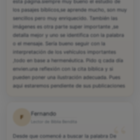
esta página.siempre muy bueno el estudio de
los pasajes bíblicos,se aprende mucho, son muy
sencillos pero muy enriquecido. También las
imágenes es otra parte super importante ,se
detalla mejor y uno se identifica con la palabra
o el mensaje. Sería bueno seguir con la
interpretación de los vehículos importantes
,todo en base a hermenéutica. Pido q cada día
envien.una reflexión con la cita bíblica y si
pueden poner una ilustración adecuada. Pues
aqui estaremos pendiente de sus publicaciones
Fernando
F
“
Lector de Biblia Bendita
Desde que comencé a buscar la palabra De