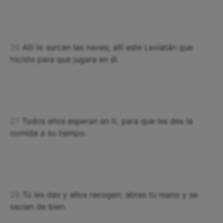
26
Allí lo surcan las naves; allí este Leviatán que
hiciste para que jugara en él.
27
Todos ellos esperan en ti, para que les des la
comida a su tiempo.
28
Tú les das y ellos recogen; abres tu mano y se
sacian de bien.