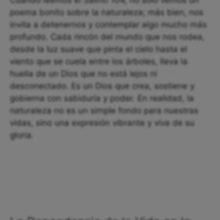
Cuando leemos el Salmo 104, no solo vemos un
poema bonito sobre la naturaleza; más bien, nos
invita a detenernos y contemplar algo mucho más
profundo. Cada rincón del mundo que nos rodea,
desde la luz suave que pinta el cielo hasta el
viento que se cuela entre los árboles, lleva la
huella de un Dios que no está lejos ni
desconectado. Es un Dios que crea, sostiene y
gobierna con sabiduría y poder. En realidad, la
naturaleza no es un simple fondo para nuestras
vidas, sino una expresión vibrante y viva de su
gloria.