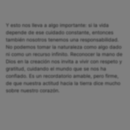
Y esto nos lleva a algo importante: si la vida
depende de ese cuidado constante, entonces
también nosotros tenemos una responsabilidad.
No podemos tomar la naturaleza como algo dado
ni como un recurso infinito. Reconocer la mano de
Dios en la creación nos invita a vivir con respeto y
gratitud, cuidando el mundo que se nos ha
confiado. Es un recordatorio amable, pero firme,
de que nuestra actitud hacia la tierra dice mucho
sobre nuestro corazón.