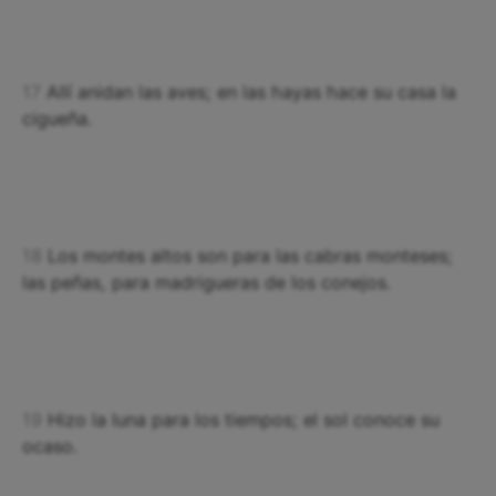
17
Allí anidan las aves; en las hayas hace su casa la
cigueña.
18
Los montes altos son para las cabras monteses;
las peñas, para madrigueras de los conejos.
19
Hizo la luna para los tiempos; el sol conoce su
ocaso.