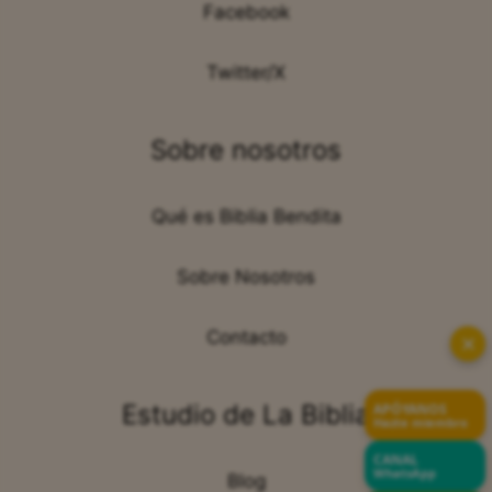
Facebook
Twitter/X
Sobre nosotros
Qué es Biblia Bendita
Sobre Nosotros
Contacto
✕
Estudio de La Biblia
APÓYANOS
Hazte miembro
CANAL
WhatsApp
Blog