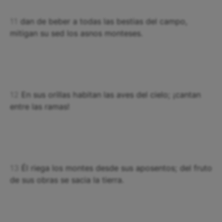
11
dan de beber a todas las bestias del campo,
mitigan su sed los asnos monteses.
12
En sus orillas habitan las aves del cielo; ¡cantan
entre las ramas!
13
Él riega los montes desde sus aposentos; del fruto
de sus obras se sacia la tierra.