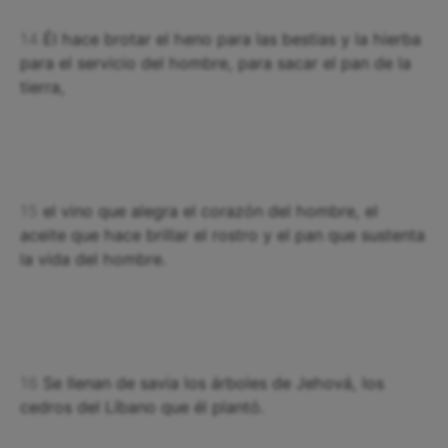
14
Él hace brotar el heno para las bestias y la hierba
para el servicio del hombre, para sacar el pan de la
tierra,
15
el vino que alegra el corazón del hombre, el
aceite que hace brillar el rostro y el pan que sustenta
la vida del hombre.
16
Se llenan de savia los árboles de Jehová, los
cedros del Líbano que él plantó.