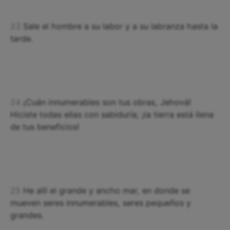
23
Sale el hombre a su labor y a su labranza hasta la
tarde.
24
¡Cuán innumerables son tus obras, Jehová!
Hiciste todas ellas con sabiduría; ¡la tierra está llena
de tus beneficios!
25
He allí el grande y ancho mar, en donde se
mueven seres innumerables, seres pequeños y
grandes.