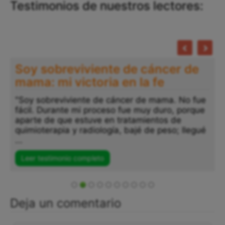
Testimonios de nuestros lectores:
Soy sobreviviente de cáncer de
mama: mi victoria en la fe
"Soy sobreviviente de cáncer de mama. No fue
fácil. Durante mi proceso fue muy duro, porque
aparte de que estuve en tratamientos de
quimioterapia y radiología, bajé de peso; llegué
...
Leer testimonio completo
Deja un comentario