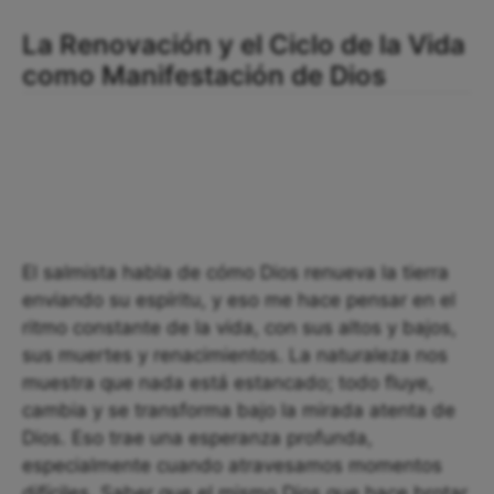
La Renovación y el Ciclo de la Vida
como Manifestación de Dios
El salmista habla de cómo Dios renueva la tierra
enviando su espíritu, y eso me hace pensar en el
ritmo constante de la vida, con sus altos y bajos,
sus muertes y renacimientos. La naturaleza nos
muestra que nada está estancado; todo fluye,
cambia y se transforma bajo la mirada atenta de
Dios. Eso trae una esperanza profunda,
especialmente cuando atravesamos momentos
difíciles. Saber que el mismo Dios que hace brotar