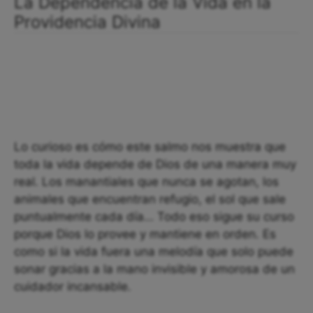
La Dependencia de la Vida en la
Providencia Divina
Lo curioso es cómo este salmo nos muestra que
toda la vida depende de Dios de una manera muy
real. Los manantiales que nunca se agotan, los
animales que encuentran refugio, el sol que sale
puntualmente cada día… Todo eso sigue su curso
porque Dios lo provee y mantiene en orden. Es
como si la vida fuera una melodía que solo puede
sonar gracias a la mano invisible y amorosa de un
cuidador incansable.