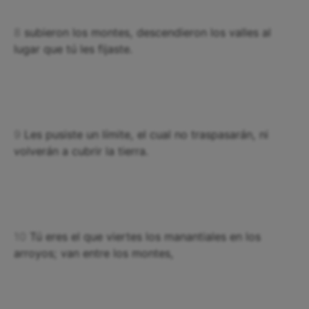
8
subieron los montes, descendieron los valles al
lugar que tú les fijaste.
9
Les pusiste un límite, el cual no traspasarán, ni
volverán a cubrir la tierra.
10
Tú eres el que viertes los manantiales en los
arroyos; van entre los montes,