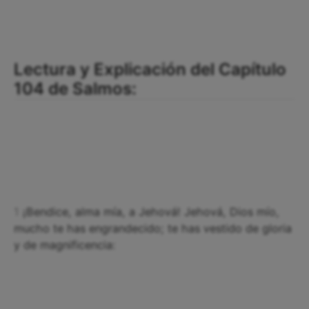
Lectura y Explicación del Capítulo
104 de Salmos:
1
¡Bendice, alma mía, a Jehová! Jehová, Dios mío,
mucho te has engrandecido; te has vestido de gloria
y de magnificencia: