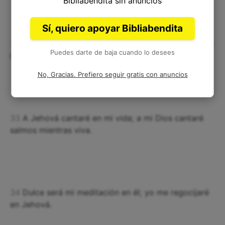
Bibliabendita sin anuncios
Sí, quiero apoyar Bibliabendita
32
Él mira a la tierra y ella tiembla; toca los montes y
Puedes darte de baja cuando lo desees
humean.
No, Gracias. Prefiero seguir gratis con anuncios
33
A Jehová cantaré en mi vida; a mi Dios cantaré
salmos mientras viva.
34
Dulce será mi meditación en él; yo me regocijaré
en Jehová.