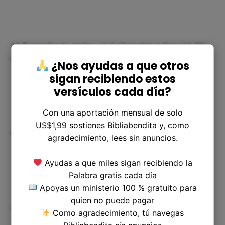
29
Escondes tu rostro, se turban; les quitas el hálito,
dejan de ser y vuelven al polvo.
¿Nos ayudas a que otros
sigan recibiendo estos
versículos cada día?
Con una aportación mensual de solo
30
Envías tu espíritu, son creados y renuevas la faz
US$1,99 sostienes Bibliabendita y, como
de la tierra.
agradecimiento, lees sin anuncios.
Ayudas a que miles sigan recibiendo la
Palabra gratis cada día
Apoyas un ministerio 100 % gratuito para
31
¡Sea la gloria de Jehová para siempre! ¡Alégrese
quien no puede pagar
Jehová en sus obras!
Como agradecimiento, tú navegas