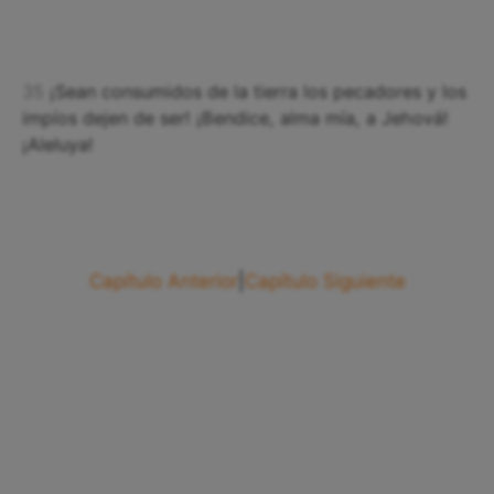
35
¡Sean consumidos de la tierra los pecadores y los
impíos dejen de ser! ¡Bendice, alma mía, a Jehová!
¡Aleluya!
Capítulo Anterior
|
Capítulo Siguiente