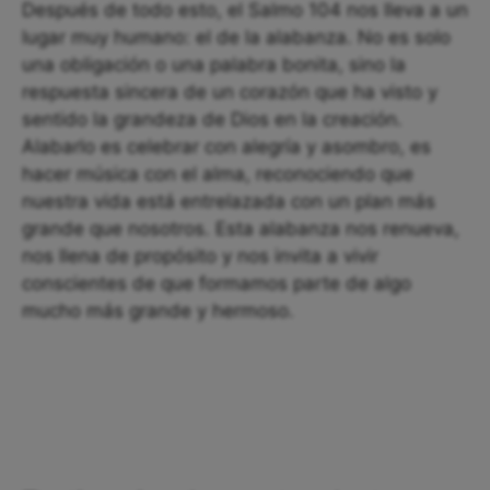
Después de todo esto, el Salmo 104 nos lleva a un
lugar muy humano: el de la alabanza. No es solo
una obligación o una palabra bonita, sino la
respuesta sincera de un corazón que ha visto y
sentido la grandeza de Dios en la creación.
Alabarlo es celebrar con alegría y asombro, es
hacer música con el alma, reconociendo que
nuestra vida está entrelazada con un plan más
grande que nosotros. Esta alabanza nos renueva,
nos llena de propósito y nos invita a vivir
conscientes de que formamos parte de algo
mucho más grande y hermoso.