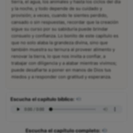
tierra, el agua, los animales y hasta los ciclos del día
y la noche, y todo depende de su cuidado y
provisión; a veces, cuando te sientes perdido,
cansado o sin respuestas, recordar que la creación
sigue su curso por su sabiduría puede brindar
consuelo y confianza. Lo bonito de este capítulo es
que no solo alaba la grandeza divina, sino que
también muestra su ternura al proveer alimento y
renovar la tierra, lo que nos invita a confiar, a
trabajar con diligencia y a alabar mientras vivimos;
puede desafiarte a poner en manos de Dios tus
miedos y a responder con gratitud y esperanza.
Escucha el capítulo bíblico:
Escucha el capítulo completo: