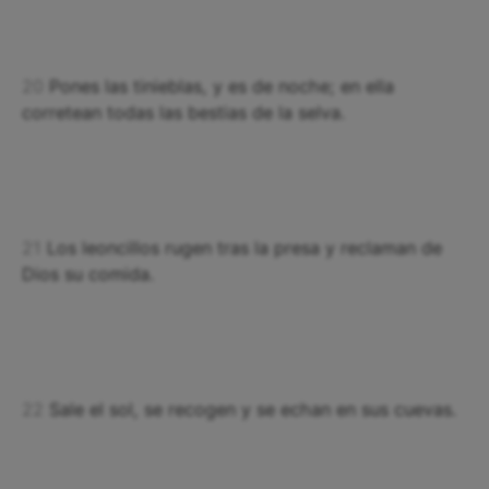
20
Pones las tinieblas, y es de noche; en ella
corretean todas las bestias de la selva.
21
Los leoncillos rugen tras la presa y reclaman de
Dios su comida.
22
Sale el sol, se recogen y se echan en sus cuevas.