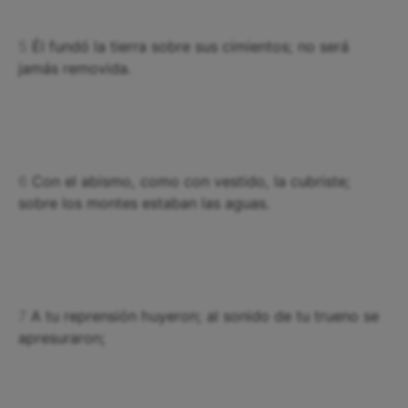
5
Él fundó la tierra sobre sus cimientos; no será
jamás removida.
6
Con el abismo, como con vestido, la cubriste;
sobre los montes estaban las aguas.
7
A tu reprensión huyeron; al sonido de tu trueno se
apresuraron;