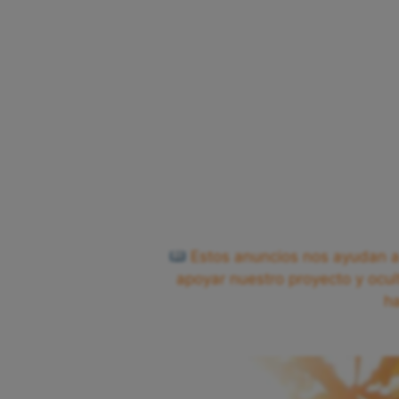
Estos anuncios nos ayudan a 
apoyar nuestro proyecto y ocul
h