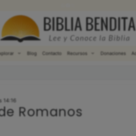
WhatsApp
Facebook
X
xplorar
Blog
Contacto
Recursos
Donaciones
A
s 14:16
 de Romanos