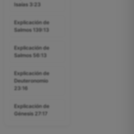
Isaías 3:23
Explicación de
Salmos 139:13
Explicación de
Salmos 56:13
Explicación de
Deuteronomio
23:16
Explicación de
Génesis 27:17