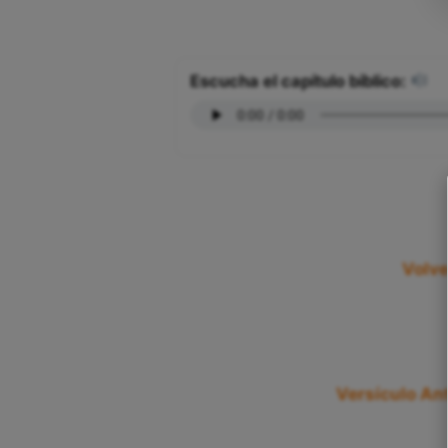
Escucha el capítulo bíblico:
Volve
Versículo Ant