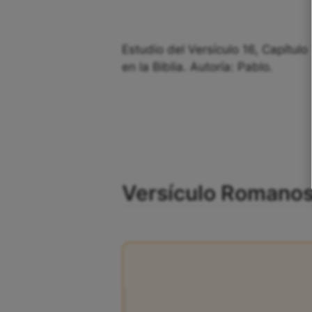
Estudio del Versículo 16, Capítul
en la Biblia. Autoría: Pablo.
Versículo Romanos