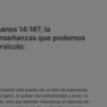
anos 14:16?, la
 enseñanzas que podemos
rsículo:
nuestra vida puede ser un faro de esperanza
io ajeno. Al actuar con autenticidad y amor, no
ad, sino que también ofrecemos un ejemplo de