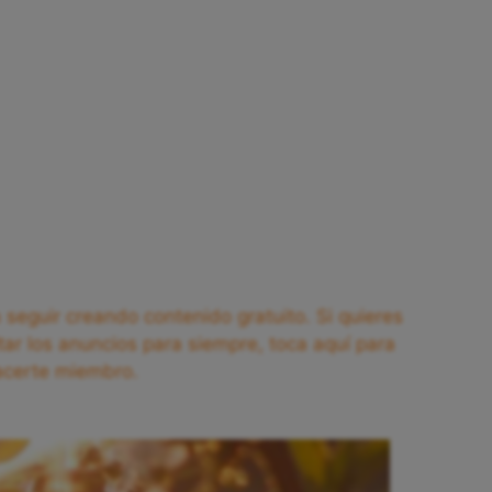
seguir creando contenido gratuito. Si quieres
tar los anuncios para siempre, toca aquí para
acerte miembro.