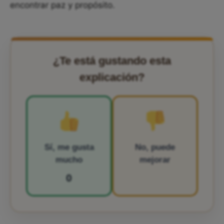
encontrar paz y propósito.
¿Te está gustando esta
explicación?
Sí, me gusta
No, puede
mucho
mejorar
0