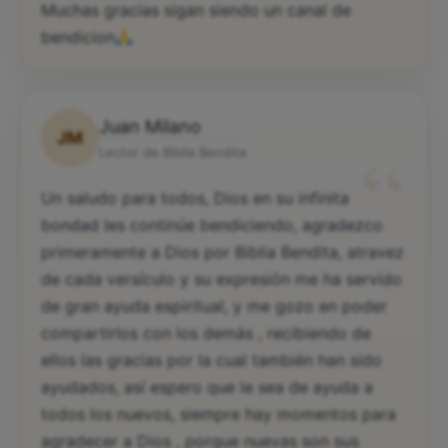
Muchas gracias sigan siendo un canal de
bendicion
Juan Milano
JM
“
Lector de Biblia Bendita
Un saludo para todos, Dios en su infinita
bondad les continúe bendiciendo, agradezco
primeramente a Dios por Biblia Bendita, atravez
de cada versículo y su expresión me ha servido
de gran ayuda espiritual, y me gozo en poder
compartirlos con los demás , recibiendo de
ellos las gracias por la cual también han sido
ayudados, así espero que le sea de ayuda a
todos los nuevos, siempre hay momentos para
agradecer a Dios , porque nuevas son sus