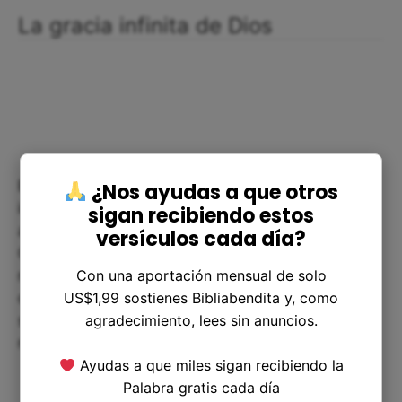
La gracia infinita de Dios
Esta historia también nos recuerda la gracia
¿Nos ayudas a que otros
infinita de Dios, que es capaz de perdonar incluso
sigan recibiendo estos
a los más rebeldes y desobedientes. Los hijos de
versículos cada día?
Coré merecían el mismo destino que los demás
Con una aportación mensual de solo
rebeldes, sin embargo, Dios les otorgó la vida y la
US$1,99 sostienes Bibliabendita y, como
oportunidad de redimirse. Debemos recordar
agradecimiento, lees sin anuncios.
siempre la soberanía y la misericordia de Dios en
nuestras vidas.
Ayudas a que miles sigan recibiendo la
Palabra gratis cada día