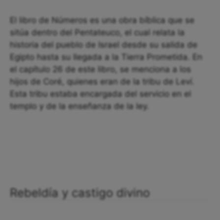
El libro de Números es una obra bíblica que se
sitúa dentro del Pentateuco, el cual relata la
historia del pueblo de Israel desde su salida de
Egipto hasta su llegada a la Tierra Prometida. En
el capítulo 26 de este libro, se menciona a los
hijos de Coré, quienes eran de la tribu de Leví.
Esta tribu estaba encargada del servicio en el
templo y de la enseñanza de la ley.
Rebeldía y castigo divino