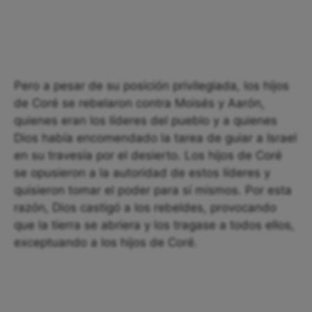
Pero a pesar de su posición privilegiada, los hijos
de Coré se rebelaron contra Moisés y Aarón,
quienes eran los líderes del pueblo y a quienes
Dios había encomendado la tarea de guiar a Israel
en su travesía por el desierto. Los hijos de Coré
se opusieron a la autoridad de estos líderes y
quisieron tomar el poder para sí mismos. Por esta
razón, Dios castigó a los rebeldes, provocando
que la tierra se abriera y los tragase a todos ellos,
exceptuando a los hijos de Coré.