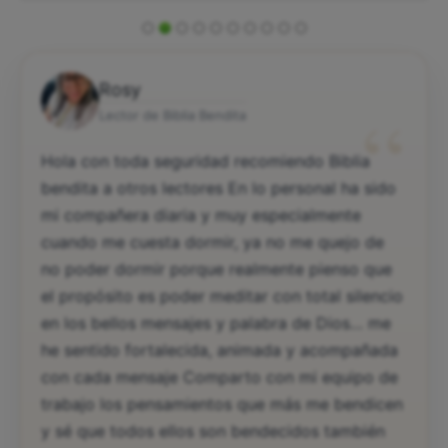
Rosy
“
Lector de Biblia Bendita
Hola con toda seguridad recomiendo Biblia
bendita a otros lectores En lo personal ha sido
mi compañera diaria y muy especialmente
cuando me cuesta dormir, ya no me quejo de
no poder dormir porque realmente pienso que
el propósito es poder meditar con total silencio
en los bellos mensajes y palabra de Dios… me
he sentido fortalecida, animada y acompañada
con cada mensaje Comparto con mi equipo de
trabajo los pensamientos que más me bendicen
y sé que todos ellos son bendecidos también