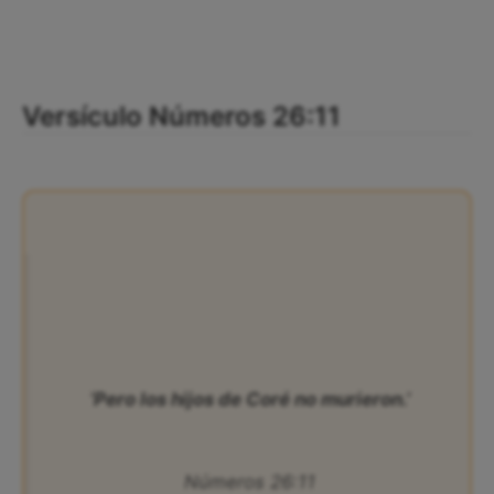
Versículo Números 26:11
‘Pero los hijos de Coré no murieron.’
Números 26:11