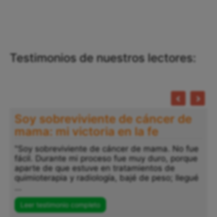
Testimonios de nuestros lectores:
Soy sobreviviente de cáncer de
mama: mi victoria en la fe
"Soy sobreviviente de cáncer de mama. No fue
fácil. Durante mi proceso fue muy duro, porque
"
aparte de que estuve en tratamientos de
a
quimioterapia y radiología, bajé de peso; llegué
p
...
s
..
Leer testimonio completo