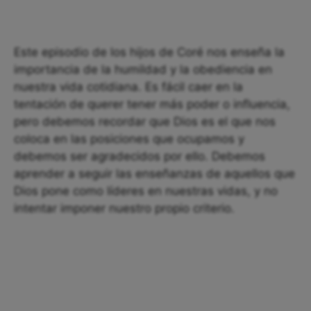
Este episodio de los hijos de Coré nos enseña la
importancia de la humildad y la obediencia en
nuestra vida cotidiana. Es fácil caer en la
tentación de querer tener más poder o influencia,
pero debemos recordar que Dios es el que nos
coloca en las posiciones que ocupamos y
debemos ser agradecidos por ello. Debemos
aprender a seguir las enseñanzas de aquellos que
Dios pone como líderes en nuestras vidas, y no
intentar imponer nuestro propio criterio.