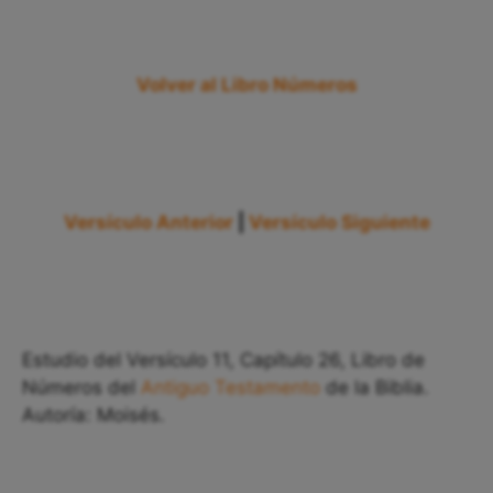
Volver al Libro Números
Versículo Anterior
|
Versículo Siguiente
Estudio del Versículo 11, Capítulo 26, Libro de
Números del
Antiguo Testamento
de la Biblia.
Autoría: Moisés.