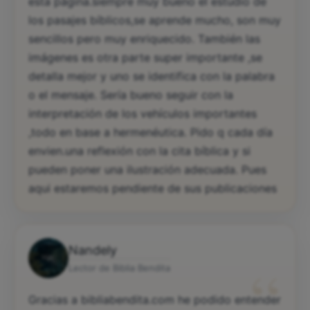
esta página.siempre muy bueno el estudio de
los pasajes bíblicos,se aprende mucho, son muy
sencillos pero muy enriquecido. También las
imágenes es otra parte super importante ,se
detalla mejor y uno se identifica con la palabra
o el mensaje. Sería bueno seguir con la
interpretación de los vehículos importantes
,todo en base a hermenéutica. Pido q cada día
envien.una reflexión con la cita bíblica y si
pueden poner una ilustración adecuada. Pues
aqui estaremos pendiente de sus publicaciones
Nandely
“
Lector de Biblia Bendita
Gracias a bibliabendita.com he podido entender