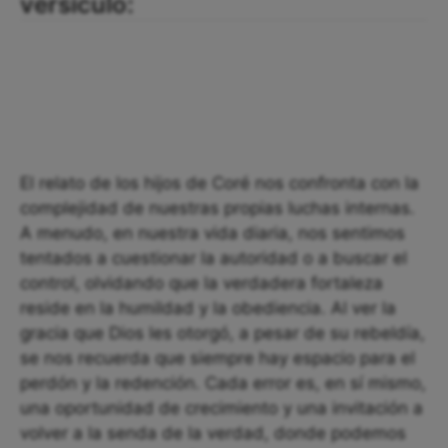
versículo:
El relato de los hijos de Coré nos confronta con la
complejidad de nuestras propias luchas internas.
A menudo, en nuestra vida diaria, nos sentimos
tentados a cuestionar la autoridad o a buscar el
control, olvidando que la verdadera fortaleza
reside en la humildad y la obediencia. Al ver la
gracia que Dios les otorgó, a pesar de su rebeldía,
se nos recuerda que siempre hay espacio para el
perdón y la redención. Cada error es, en sí mismo,
una oportunidad de crecimiento y una invitación a
volver a la senda de la verdad, donde podemos