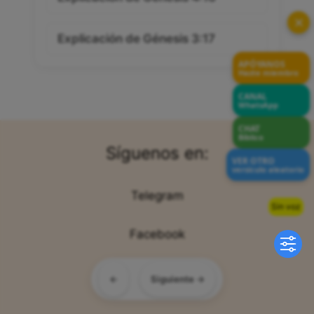
✕
Explicación de Génesis 3:17
APÓYANOS
Hazte miembro
CANAL
WhatsApp
CHAT
Bíblico
Síguenos en:
VER OTRO
versículo aleatorio
Telegram
Sin voz
Facebook
Twitter/X
←
Siguiente →