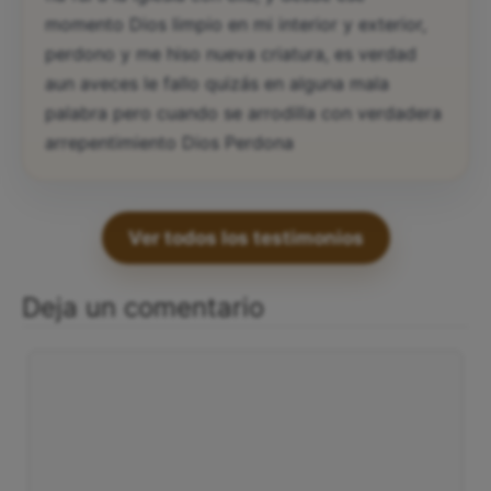
momento Dios limpio en mi interior y exterior,
perdono y me hiso nueva criatura, es verdad
aun aveces le fallo quizás en alguna mala
palabra pero cuando se arrodilla con verdadera
arrepentimiento Dios Perdona
Ver todos los testimonios
Deja un comentario
Comentario