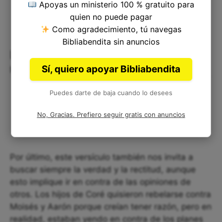
Apoyas un ministerio 100 % gratuito para
quien no puede pagar
Como agradecimiento, tú navegas
Bibliabendita sin anuncios
La búsqueda de la verdad y la
rectitud
Sí, quiero apoyar Bibliabendita
Puedes darte de baja cuando lo desees
No, Gracias. Prefiero seguir gratis con anuncios
Por último, este versículo también nos invita a
buscar siempre la verdad y la rectitud, aunque
esto implique ir en contra de las opiniones de
otros. Los hijos de Coré quisieron rebelarse contra
Moisés y Aarón porque creían tener razón, pero en
realidad, estaban yendo en contra de los planes