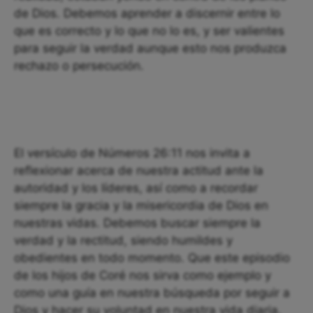
de Dios. Debemos aprender a discernir entre lo
que es correcto y lo que no lo es, y ser valientes
para seguir la verdad aunque esto nos produzca
rechazo o persecución.
El versículo de Números 26:11 nos invita a
reflexionar acerca de nuestra actitud ante la
autoridad y los líderes, así como a recordar
siempre la gracia y la misericordia de Dios en
nuestras vidas. Debemos buscar siempre la
verdad y la rectitud, siendo humildes y
obedientes en todo momento. Que este episodio
de los hijos de Coré nos sirva como ejemplo y
como una guía en nuestra búsqueda por seguir a
Dios y hacer su voluntad en nuestra vida diaria.