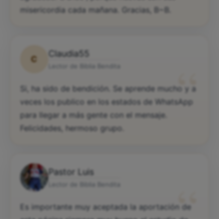
misericordia cada mañana. Gracias, B~B.
Claudia55
C
“
Lector de Biblia Bendita
Si, ha sido de bendición. Se aprende mucho y a
veces los publico en los estados de WhatsApp
para llegar a más gente con el mensaje.
Felicidades, hermoso grupo.
Pastor Luis
“
Lector de Biblia Bendita
Es importante muy aceptada la aportación de