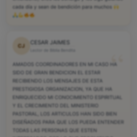
cada día y sean de bendición para muchos
CESAR JAIMES
CJ
“
Lector de Biblia Bendita
AMADOS COORDINADORES EN MI CASO HA
SIDO DE GRAN BENDICION EL ESTAR
RECIBIENDO LOS MENSAJES DE ESTA
PRESTIGIOSA ORGANIZACION, YA QUE HA
ENRIQUECIDO MI CONOCIMIENTO ESPIRITUAL
Y EL CRECIMIENTO DEL MINISTERIO
PASTORAL, LOS ARTICULOS HAN SIDO BIEN
DISEÑADOS PARA QUE LOS PUEDA ENTENDER
TODAS LAS PERSONAS QUE ESTEN