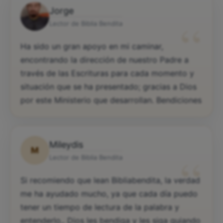
Jorge
“
Lector de Biblia Bendita
Ha sido un gran apoyo en mi caminar,
encontrando la dirección de nuestro Padre a
través de las Escrituras para cada momento y
situación que se ha presentado; gracias a Dios
por este Ministerio que desarrollan. Bendiciones
Mileydis
M
“
Lector de Biblia Bendita
Si recomiendo que lean Bibliabendita, la verdad
me ha ayudado mucho, ya que cada día puedo
tener un tiempo de lectura de la palabra y
entenderlo,. Dios les bendiga y les siga guiando