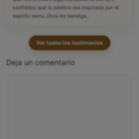
confiados que la palabra sea inspirada por el
espíritu santo..Dios les bendiga..
Ver todos los testimonios
Deja un comentario
Comentario