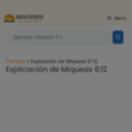
Saltar
WhatsApp
Facebook
X
al
contenido
Menú
¿Qué
Buscas?:
Portada
»
Explicación de Miqueas 6:12
Explicación de Miqueas 6:12