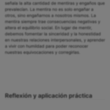
señala la alta cantidad de mentiras y engaños que
prevalecían. La mentira no es solo engañar a
otros, sino engañarnos a nosotros mismos. La
mentira siempre trae consecuencias negativas y
altera el equilibrio social. En lugar de mentir,
debemos fomentar la sinceridad y la honestidad
en nuestras relaciones interpersonales, y aprender
a vivir con humildad para poder reconocer
nuestras equivocaciones y corregirlas.
Reflexión y aplicación práctica