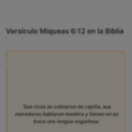
Versículo Miqueas 6:12 en la Biblia
‘Sus ricos se colmaron de rapiña, sus
moradores hablaron mentira y tienen en su
boca una lengua engañosa.’