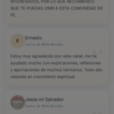
INTERESADOS, POR LO QUE RECOMIENDO
QUE TE PUEDAS UNIR A ESTA COMUNIDAD DE
FE.
Ernesto
E
“
Lector de Biblia Bendita
Estoy muy agradecido por este canal, me ha
ayudado mucho con explicaciones, reflexiones
y aportaciones de muchos hermanos. Todo ello
redunda en crecimiento espiritual
Jesús mí Salvador
Lector de Biblia Bendita