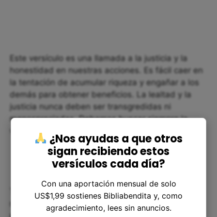
Este versículo es una llamada a la justicia y la
honestidad en nuestras acciones. Es fácil caer en
la tentación de acumular riqueza y engañar a los
demás para obtener beneficios. La lealtad y la
justicia nunca deben ser transgredidas ni
menospreciadas. Debemos buscar siempre la
verdad y la justicia en nuestro camino.
¿Nos ayudas a que otros
sigan recibiendo estos
versículos cada día?
Con una aportación mensual de solo
También debemos aprender a poner en práctica
US$1,99 sostienes Bibliabendita y, como
nuestros valores y virtudes. Debemos trabajar
agradecimiento, lees sin anuncios.
para garantizar que nuestras acciones sean