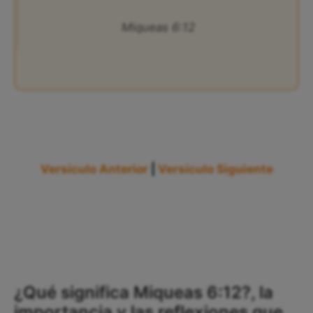
Miqueas 6:12
Versículo Anterior
|
Versículo Siguiente
¿Qué significa Miqueas 6:12?, la
importancia y las reflexiones que