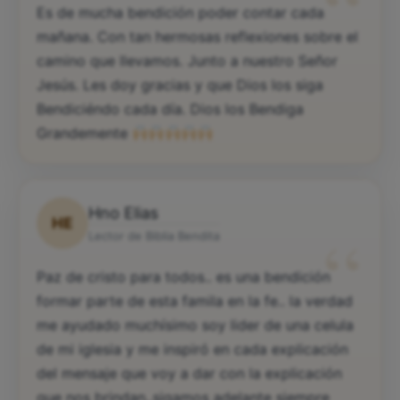
“
Es de mucha bendición poder contar cada
mañana. Con tan hermosas reflexiones sobre el
camino que llevamos. Junto a nuestro Señor
Jesús. Les doy gracias y que Dios los siga
Bendiciéndo cada día. Dios los Bendiga
Grandemente
Hno Elias
HE
“
Lector de Biblia Bendita
Paz de cristo para todos.. es una bendición
formar parte de esta famila en la fe.. la verdad
me ayudado muchísimo soy lider de una celula
de mi iglesia y me inspiró en cada explicación
del mensaje que voy a dar con la explicación
que nos brindan..sigamos adelante siempre