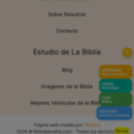
Sobre Nosotros
Contacto
Estudio de La Biblia
✕
Blog
APÓYANOS
Hazte miembro
CANAL
Imágenes de la Biblia
WhatsApp
CHAT
Bíblico
Mejores Versículos de la Biblia
VER OTRO
versículo aleatorio
Página web creada por:
Sitiova
Sin voz
2026 © Bibliabendita.com - Todos los derechos