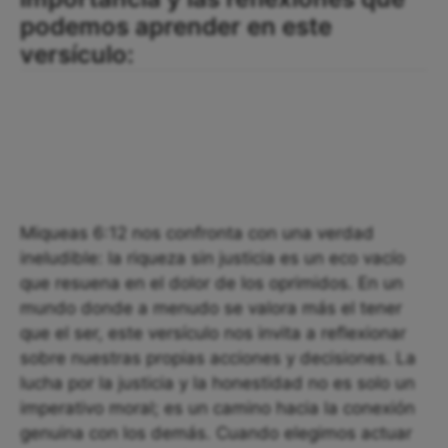
podemos aprender en este
versículo:
Miqueas 6:12 nos confronta con una verdad
ineludible: la riqueza sin justicia es un eco vacío
que resuena en el dolor de los oprimidos. En un
mundo donde a menudo se valora más el tener
que el ser, este versículo nos invita a reflexionar
sobre nuestras propias acciones y decisiones. La
lucha por la justicia y la honestidad no es solo un
imperativo moral; es un camino hacia la conexión
genuina con los demás. Cuando elegimos actuar