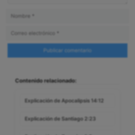
Nombre
Correo
electrónico
Web
Contenido relacionado:
Explicación de Apocalipsis 14:12
Explicación de Santiago 2:23