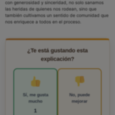
con generosidad y sinceridad, no solo sanamos
las heridas de quienes nos rodean, sino que
también cultivamos un sentido de comunidad que
nos enriquece a todos en el proceso.
¿Te está gustando esta
explicación?
Sí, me gusta
No, puede
mucho
mejorar
1