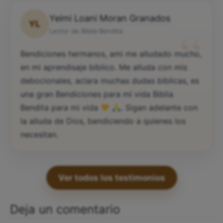
Yeimi Loani Moran Granados
YL
“
Lector de Biblia Bendita
Bendiciones hermanos, ami me alludado mucho,
en mi aprendisaje biblico. Me alluda con mis
debocionales, aclara muchas dudas biblicas, es
una gran Bendiciones para mi vida Biblia
Bendita para mi vida
. Sigan adelante con
la alluda de Dios, bendiciendo a quienes los
necesitan.
Ver todos los testimonios
Deja un comentario