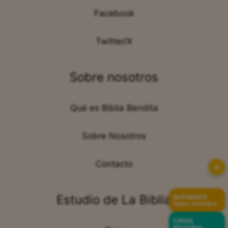
Facebook
Twitter/X
Sobre nosotros
Qué es Biblia Bendita
Sobre Nosotros
Contacto
✕
Estudio de La Biblia
APÓYANOS
Hazte miembro
CANAL
WhatsApp