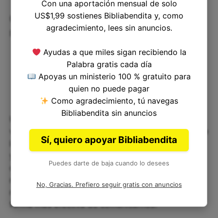
Con una aportación mensual de solo
US$1,99 sostienes Bibliabendita y, como
Cómo podemos aplicarlo en
agradecimiento, lees sin anuncios.
nuestra vida
Ayudas a que miles sigan recibiendo la
Palabra gratis cada día
Apoyas un ministerio 100 % gratuito para
quien no puede pagar
Como agradecimiento, tú navegas
Bibliabendita sin anuncios
Una de las maneras más efectivas de aplicar este
versículo a nuestra vida es tomando conciencia de
Sí, quiero apoyar Bibliabendita
las palabras que utilizamos en nuestra vida diaria
y preguntarnos si estas son necesarias,
Puedes darte de baja cuando lo desees
constructivas y respetuosas. Si no podemos
responder afirmativamente a estas preguntas, es
No, Gracias. Prefiero seguir gratis con anuncios
mejor no decir nada y trabajar en encontrar una
forma más efectiva de comunicarnos.