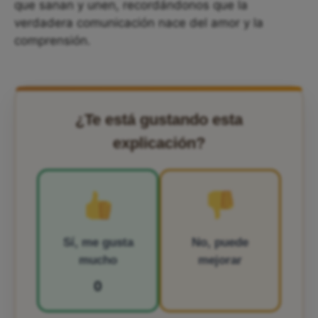
que sanan y unen, recordándonos que la
verdadera comunicación nace del amor y la
comprensión.
¿Te está gustando esta
explicación?
Sí, me gusta
No, puede
mucho
mejorar
0