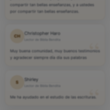
compartir tan bellas enseñanzas, y a ustedes
por compartir tan bellas enseñanzas.
Christopher Haro
CH
“
Lector de Biblia Bendita
Muy buena comunidad, muy buenos testimonios
y agradecer siempre día día sus palabras
Shirley
S
“
Lector de Biblia Bendita
Me ha ayudado en el estudio de las escrituras.