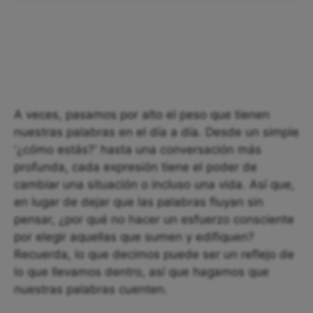
A veces, pasamos por alto el peso que tienen
nuestras palabras en el día a día. Desde un simple
'¿cómo estás?' hasta una conversación más
profunda, cada expresión tiene el poder de
cambiar una situación o incluso una vida. Así que,
en lugar de dejar que las palabras fluyan sin
pensar, ¿por qué no hacer un esfuerzo consciente
por elegir aquellas que sumen y edifiquen?
Recuerda, lo que decimos puede ser un reflejo de
lo que llevamos dentro, así que hagamos que
nuestras palabras cuenten.