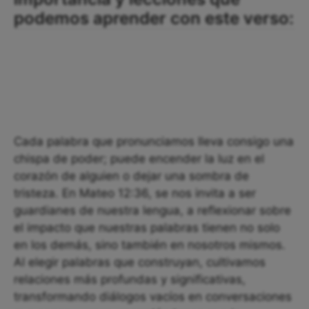
podemos aprender con este verso:
Cada palabra que pronunciamos lleva consigo una
chispa de poder; puede encender la luz en el
corazón de alguien o dejar una sombra de
tristeza. En Mateo 12:36, se nos invita a ser
guardianes de nuestra lengua, a reflexionar sobre
el impacto que nuestras palabras tienen no solo
en los demás, sino también en nosotros mismos.
Al elegir palabras que construyan, cultivamos
relaciones más profundas y significativas,
transformando diálogos vacíos en conversaciones