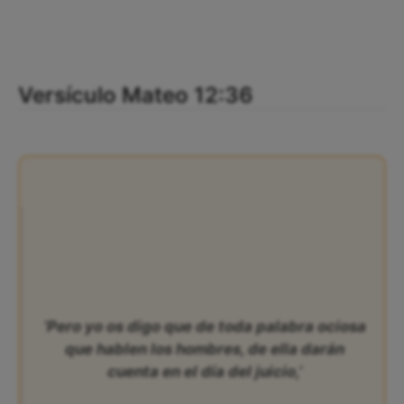
Versículo Mateo 12:36
‘Pero yo os digo que de toda palabra ociosa
que hablen los hombres, de ella darán
cuenta en el día del juicio,’