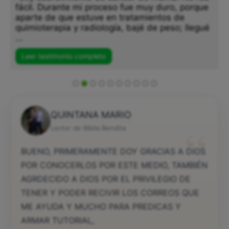
fácil. Durante mi proceso fue muy duro, porque
aparte de que estuve en tratamientos de
quimioterapia y radiología, bajé de peso; llegué
...
Leer testimonio completo
QUINTANA MARIO
“
Lector de Biblia Bendita
BUENO, PRIMERAMENTE DOY GRACIAS A DIOS
POR CONOCERLOS POR ESTE MEDIO, TAMBIÉN
AGRDECIDO A DIOS POR EL PRIVILEGIO DE
TENER Y PODER RECIVIR LOS CORREOS QUE
ME AYUDA Y MUCHO PARA PREDICAS Y
ARMAR TUTORIAL,