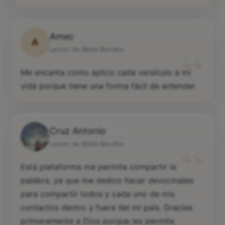
Amec
A
“
Lector de Biblia Bendita
Me encanta como aplico cada versículo a mi
vida porque tiene una forma fácil de entender
Cruz Antonio
“
Lector de Biblia Bendita
Está plataforma me permite compartir la
palabra, ya que me dedico hacer devocinales
para compartir todos y cada uno de mis
contactos dentro y fuera del mi país. Gracias
primeramente a Dios porque les permite