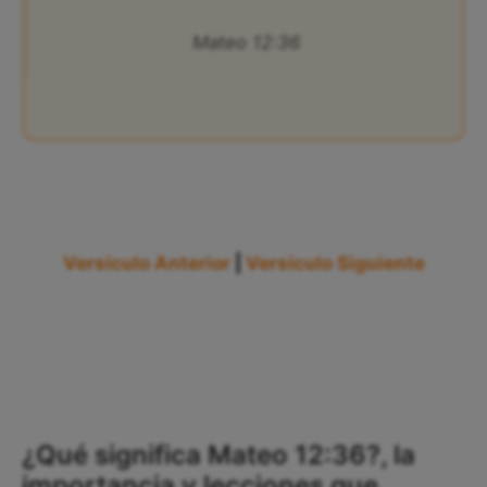
Mateo 12:36
Versículo Anterior
|
Versículo Siguiente
¿Qué significa Mateo 12:36?, la
importancia y lecciones que