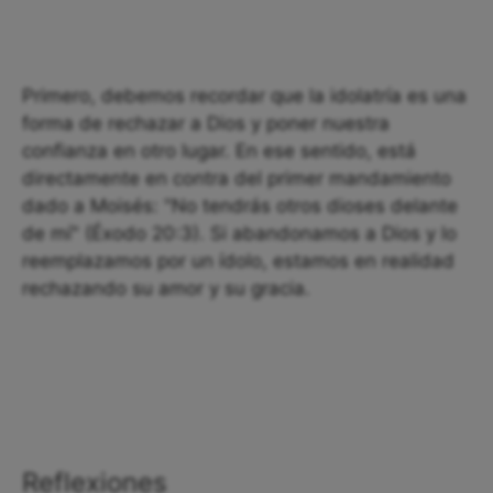
Primero, debemos recordar que la idolatría es una
forma de rechazar a Dios y poner nuestra
confianza en otro lugar. En ese sentido, está
directamente en contra del primer mandamiento
dado a Moisés: "No tendrás otros dioses delante
de mí" (Éxodo 20:3). Si abandonamos a Dios y lo
reemplazamos por un ídolo, estamos en realidad
rechazando su amor y su gracia.
Reflexiones