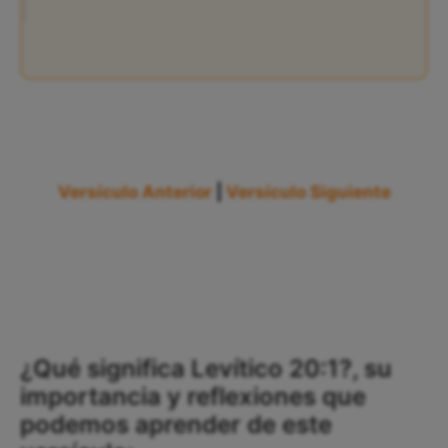
Versículo Anterior
|
Versículo Siguiente
¿Qué significa Levítico 20:1?, su
importancia y reflexiones que
podemos aprender de este