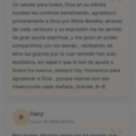
“
Un saludo para todos, Dios en su infinita
bondad les continúe bendiciendo, agradezco
primeramente a Dios por Biblia Bendita, atravez
de cada versículo y su expresión me ha servido
de gran ayuda espiritual, y me gozo en poder
compartirlos con los demás , recibiendo de
ellos las gracias por la cual también han sido
ayudados, así espero que le sea de ayuda a
todos los nuevos, siempre hay momentos para
agradecer a Dios , porque nuevas son sus
misericordia cada mañana. Gracias, B~B.
Dany
D
“
Lector de Biblia Bendita
Muy buena. Muchas veces me ha pasado que