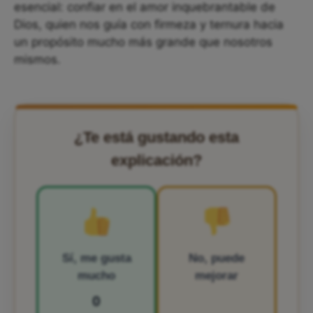
esencial: confiar en el amor inquebrantable de
Dios, quien nos guía con firmeza y ternura hacia
un propósito mucho más grande que nosotros
mismos.
¿Te está gustando esta
explicación?
Sí, me gusta
No, puede
mucho
mejorar
0