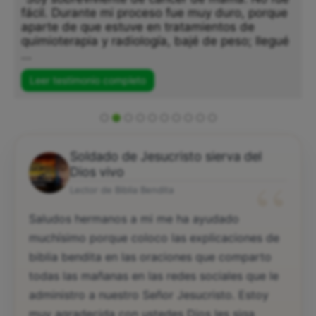
fácil. Durante mi proceso fue muy duro, porque
aparte de que estuve en tratamientos de
quimioterapia y radiología, bajé de peso; llegué
...
Leer testimonio completo
Soldado de Jesucristo sierva del
“
Dios vivo
Lector de Biblia Bendita
Saludos hermanos a mi me ha ayudado
muchísimo porque coloco las explicaciones de
biblia bendita en las oraciones que comparto
todas las mañanas en las redes sociales que le
administro a nuestro Señor Jesucristo. Estoy
muy agradecida con ustedes Dios les siga