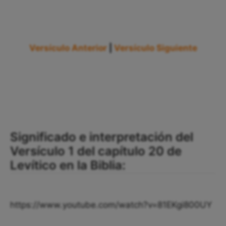
Versículo Anterior
|
Versículo Siguiente
Significado e interpretación del
Versículo 1 del capítulo 20 de
Levítico en la Biblia:
https://www.youtube.com/watch?v=81EKgi800UY