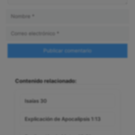
Nombre
Correo
electrónico
Web
Contenido relacionado:
Isaías 30
Explicación de Apocalipsis 1:13