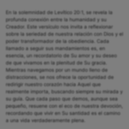
En la solemnidad de Levítico 20:1, se revela la
profunda conexión entre la humanidad y su
Creador. Este versículo nos invita a reflexionar
sobre la seriedad de nuestra relación con Dios y el
poder transformador de la obediencia. Cada
llamado a seguir sus mandamientos es, en
esencia, un recordatorio de Su amor y su deseo
de que vivamos en la plenitud de Su gracia.
Mientras navegamos por un mundo lleno de
distracciones, se nos ofrece la oportunidad de
redirigir nuestro corazón hacia Aquel que
realmente importa, buscando siempre su mirada y
su guía. Que cada paso que demos, aunque sea
pequeño, resuene con el eco de nuestra devoción,
recordando que vivir en Su santidad es el camino
a una vida verdaderamente plena.