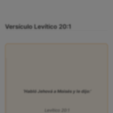
Versículo Levítico 20:1
‘Habló Jehová a Moisés y le dijo:’
Levítico 20:1