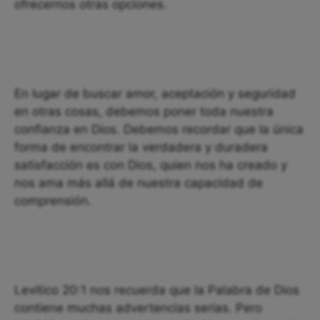
ofrecernos otras opciones.
En lugar de buscar amor, aceptación y seguridad
en otras cosas, debemos poner toda nuestra
confianza en Dios. Debemos recordar que la única
forma de encontrar la verdadera y duradera
satisfacción es con Dios, quien nos ha creado y
nos ama más allá de nuestra capacidad de
comprensión.
Levítico 20:1 nos recuerda que la Palabra de Dios
contiene muchas advertencias serias. Pero