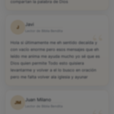
compartan la palabra de Dios
Javi
J
“
Lector de Biblia Bendita
Hola si últimamente me eh sentido decaída y
con vacío enorme pero esos mensajes que eh
leído me anima me ayuda mucho yo sé que es
Dios quien permite Todo esto quisiera
levantarme y volver a el lo busco en oración
pero me falta volver ala iglesia y ayunar
Juan Milano
JM
Lector de Biblia Bendita