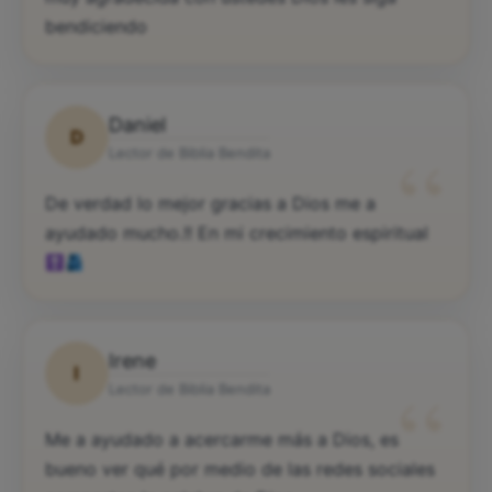
bendiciendo
Daniel
D
“
Lector de Biblia Bendita
De verdad lo mejor gracias a Dios me a
ayudado mucho.!! En mi crecimiento espiritual
Irene
I
“
Lector de Biblia Bendita
Me a ayudado a acercarme más a Dios, es
bueno ver qué por medio de las redes sociales