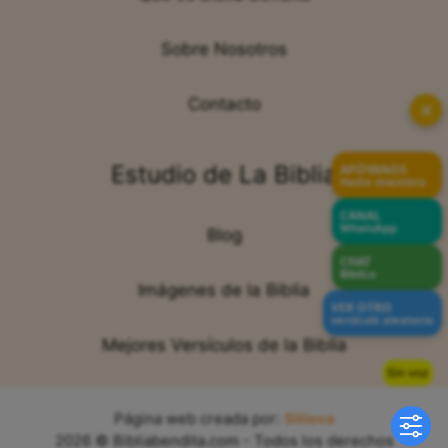
Sobre Nosotros
Contacto
✕
Estudio de La Biblia
APÓYANOS
Hazte miembro
CANAL
WhatsApp
Blog
CHAT
Bíblico
Imágenes de la Biblia
VER OTRO
versículo aleatorio
Mejores Versículos de la Biblia
Sin voz
Página web creada por:
Sitiova
2026 © Bibliabendita.com - Todos los derechos