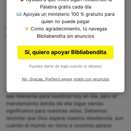
Palabra gratis cada día
Apoyas un ministerio 100 % gratuito para
quien no puede pagar
Cómo se puede aplicar este
Como agradecimiento, tú navegas
versículo en nuestra vida
Bibliabendita sin anuncios
Sí, quiero apoyar Bibliabendita
Puedes darte de baja cuando lo desees
No, Gracias. Prefiero seguir gratis con anuncios
Es posible que la pena de muerte por idolatría no
sea relevante para nosotros hoy en día, pero el
mandamiento detrás de ella sigue siendo
significativo para nuestras vidas. Debemos
recordar que Dios espera nuestra obediencia, aun
cuando el mundo en torno a nosotros parece