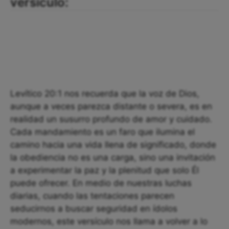
versículo:
Levítico 20:1 nos recuerda que la voz de Dios,
aunque a veces parezca distante o severa, es en
realidad un susurro profundo de amor y cuidado.
Cada mandamiento es un faro que ilumina el
camino hacia una vida llena de significado, donde
la obediencia no es una carga, sino una invitación
a experimentar la paz y la plenitud que solo Él
puede ofrecer. En medio de nuestras luchas
diarias, cuando las tentaciones parecen
seducirnos a buscar seguridad en ídolos
modernos, este versículo nos llama a volver a lo