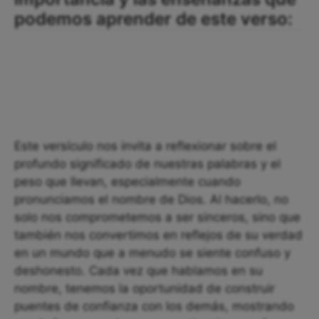
podemos aprender de este verso:
Este versículo nos invita a reflexionar sobre el
profundo significado de nuestras palabras y el
peso que llevan, especialmente cuando
pronunciamos el nombre de Dios. Al hacerlo, no
solo nos comprometemos a ser sinceros, sino que
también nos convertimos en reflejos de su verdad
en un mundo que a menudo se siente confuso y
deshonesto. Cada vez que hablamos en su
nombre, tenemos la oportunidad de construir
puentes de confianza con los demás, mostrando