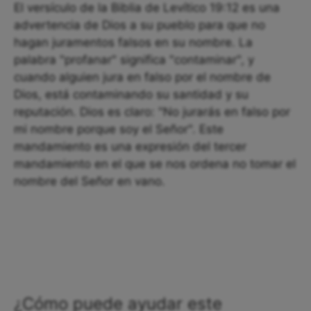
El versículo de la Biblia de Levítico 19:12 es una
advertencia de Dios a su pueblo para que no
hagan juramentos falsos en su nombre. La
palabra "profanar" significa "contaminar", y
cuando alguien jura en falso por el nombre de
Dios, está contaminando su santidad y su
reputación. Dios es claro: "No jurarás en falso por
mi nombre porque soy el Señor". Este
mandamiento es una expresión del tercer
mandamiento en el que se nos ordena no tomar el
nombre del Señor en vano.
¿Cómo puede ayudar este