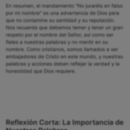
En resumen, el mandamiento "No juraréis en falso
por mi nombre" es una advertencia de Dios para
que no contamine su santidad y su reputación.
Nos recuerda que debemos temer y tener un gran
respeto por el nombre del Señor, así como ser
fieles a nuestras palabras y no mentir en su
nombre. Como cristianos, somos llamados a ser
embajadores de Cristo en este mundo, y nuestras
palabras y acciones deben reflejar la verdad y la
honestidad que Dios requiere.
Reflexión Corta: La Importancia de