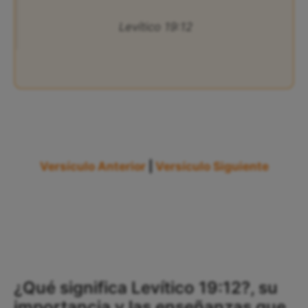
Levítico 19:12
Versículo Anterior
|
Versículo Siguiente
¿Qué significa Levítico 19:12?, su
importancia y las enseñanzas que