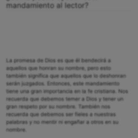
mandamiento al lector?
La promesa de Dios es que él bendecirá a
aquellos que honran su nombre, pero esto
también significa que aquellos que lo deshonran
serán juzgados. Entonces, este mandamiento
tiene una gran importancia en la fe cristiana. Nos
recuerda que debemos temer a Dios y tener un
gran respeto por su nombre. También nos
recuerda que debemos ser fieles a nuestras
palabras y no mentir ni engañar a otros en su
nombre.