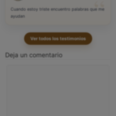
“
Cuando estoy triste encuentro palabras que me
ayudan
Ver todos los testimonios
Deja un comentario
Comentario