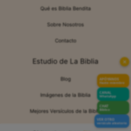
Qué es Biblia Bendita
Sobre Nosotros
Contacto
Estudio de La Biblia
✕
Blog
APÓYANOS
Hazte miembro
CANAL
Imágenes de la Biblia
WhatsApp
CHAT
Bíblico
Mejores Versículos de la Biblia
VER OTRO
versículo aleatorio