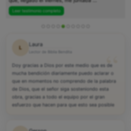
que, llegado el viernes, me juntaba ...
Leer testimonio completo
Laura
L
“
Lector de Biblia Bendita
Doy gracias a Dios por este medio que es de
mucha bendición diariamente puedo aclarar o
que en momentos no comprendo de la palabra
de Dios, que el señor siga sosteniondo esta
obra, gracias a todo el equipo por el gran
esfuerzo que hacen para que esto sea posible
Gerson