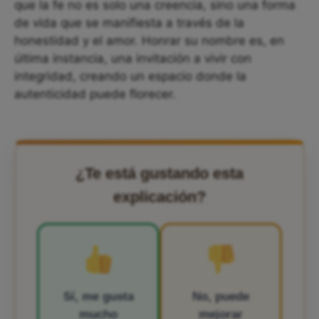
que la fe no es solo una creencia, sino una forma
de vida que se manifiesta a través de la
honestidad y el amor. Honrar su nombre es, en
última instancia, una invitación a vivir con
integridad, creando un espacio donde la
autenticidad puede florecer.
¿Te está gustando esta
explicación?
Sí, me gusta
No, puede
mucho
mejorar