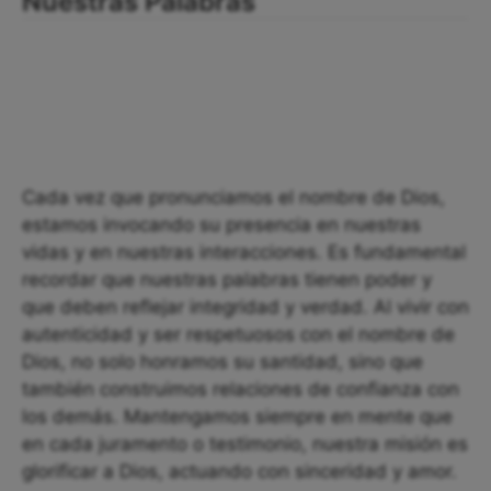
Nuestras Palabras
Cada vez que pronunciamos el nombre de Dios,
estamos invocando su presencia en nuestras
vidas y en nuestras interacciones. Es fundamental
recordar que nuestras palabras tienen poder y
que deben reflejar integridad y verdad. Al vivir con
autenticidad y ser respetuosos con el nombre de
Dios, no solo honramos su santidad, sino que
también construimos relaciones de confianza con
los demás. Mantengamos siempre en mente que
en cada juramento o testimonio, nuestra misión es
glorificar a Dios, actuando con sinceridad y amor.