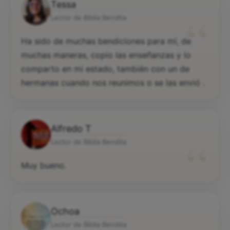
Tessa
“
Lector de Biblia Bendita
Ha sido de muchas bendiciones para mí, de
muchas maneras, copio las enseñanzas y lo
comparto en mi estado, también con un de
hermanas cuando nos reunimos o se las envió .
Alfredo T
“
Lector de Biblia Bendita
Muy bueno.
Ochoa
Lector de Biblia Bendita