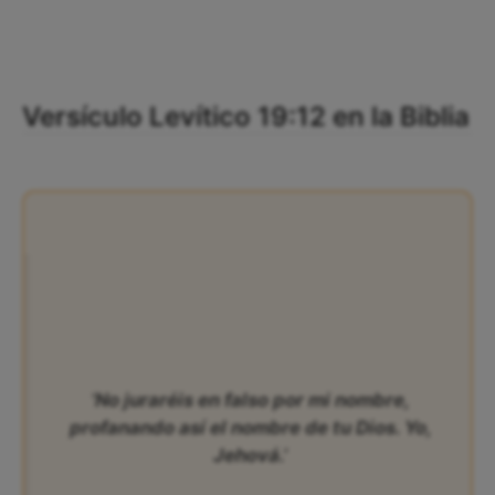
Versículo Levítico 19:12 en la Biblia
‘No juraréis en falso por mi nombre,
profanando así el nombre de tu Dios. Yo,
Jehová.’