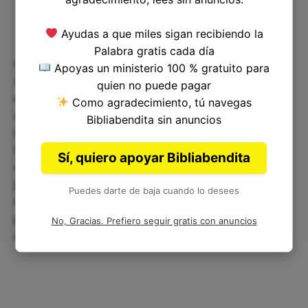
Ayudas a que miles sigan recibiendo la
Palabra gratis cada día
Como cristianos, es importante recordar que
Apoyas un ministerio 100 % gratuito para
somos llamados a ser embajadores de Cristo en
quien no puede pagar
este mundo. Las palabras que hablamos y las
Como agradecimiento, tú navegas
acciones que tomamos deben reflejar la verdad y
Bibliabendita sin anuncios
la honestidad que Dios requiere. No debemos
tomar su nombre en vano, pero debemos ser
Sí, quiero apoyar Bibliabendita
claros y precisos en lo que decimos, ya sea al
jurar una promesa o al dar testimonio sobre
Puedes darte de baja cuando lo desees
nuestra fe. Es un mandamiento que parece obvio,
pero es muy importante recordarlo siempre y
No, Gracias. Prefiero seguir gratis con anuncios
aplicarlo diariamente en nuestras vidas.