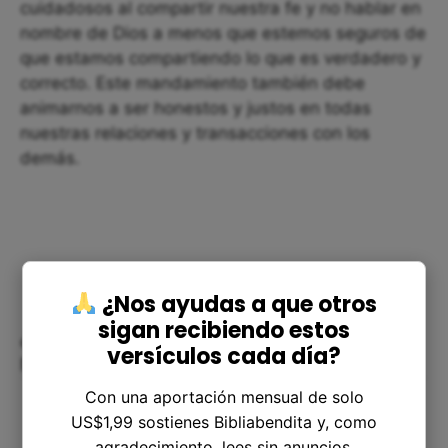
cuidadosos al compartir nuestra fe y no hablar en
nombre de Dios a menos que estemos seguros de
que estamos compartiendo lo que es verdadero y
correcto. Este mandamiento también debe
animarnos a ser honestos y justos en todas
nuestras relaciones y transacciones con los
demás.
¿Nos ayudas a que otros
sigan recibiendo estos
¿Cómo podemos aplicar este
versículos cada día?
mandamiento en nuestra vida?
Con una aportación mensual de solo
US$1,99 sostienes Bibliabendita y, como
agradecimiento, lees sin anuncios.