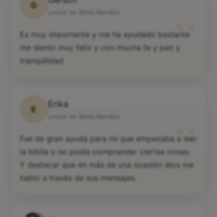
G
“
Lector de Biblia Bendita
Es muy importante y me ha ayudado bastante
me siento muy feliz y con mucha fe y paz y
tranquilidad
Erika
E
“
Lector de Biblia Bendita
Fue de gran ayuda para mi que empezaba a leer
la biblia y no podía comprender ciertas cosas.
Y destacar que en más de una ocasión dios me
hablo a través de sus mensajes.