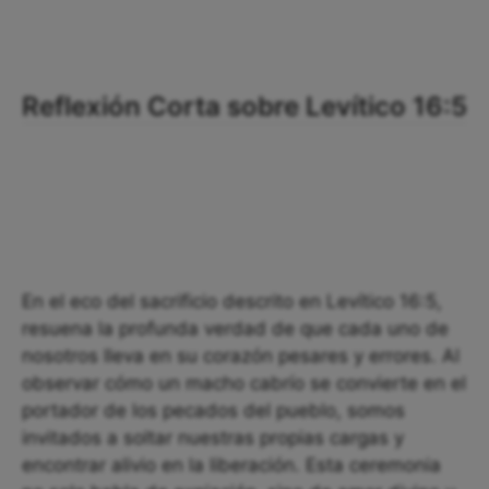
Reflexión Corta sobre Levítico 16:5
En el eco del sacrificio descrito en Levítico 16:5,
resuena la profunda verdad de que cada uno de
nosotros lleva en su corazón pesares y errores. Al
observar cómo un macho cabrío se convierte en el
portador de los pecados del pueblo, somos
invitados a soltar nuestras propias cargas y
encontrar alivio en la liberación. Esta ceremonia