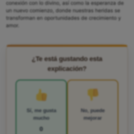
conexión con lo divino, así como la esperanza de
un nuevo comienzo, donde nuestras heridas se
transforman en oportunidades de crecimiento y
amor.
¿Te está gustando esta
explicación?
Sí, me gusta
No, puede
mucho
mejorar
0