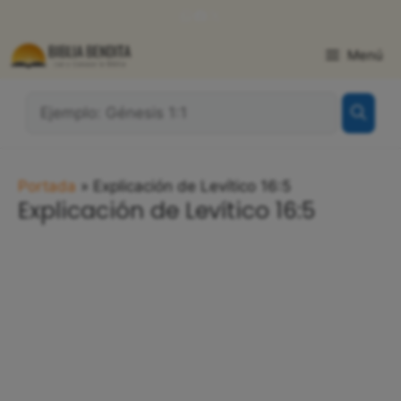
Saltar
WhatsApp
Facebook
X
al
contenido
Menú
¿Qué
Buscas?:
Portada
»
Explicación de Levítico 16:5
Explicación de Levítico 16:5