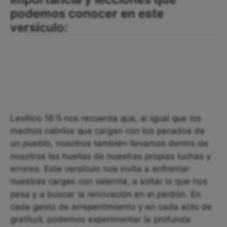
podemos conocer en este
versículo:
Levítico 16:5 nos recuerda que, al igual que los
machos cabríos que cargan con los pecados de
un pueblo, nosotros también llevamos dentro de
nosotros las huellas de nuestras propias luchas y
errores. Este versículo nos invita a enfrentar
nuestras cargas con valentía, a soltar lo que nos
pesa y a buscar la renovación en el perdón. En
cada gesto de arrepentimiento y en cada acto de
gratitud, podemos experimentar la profunda