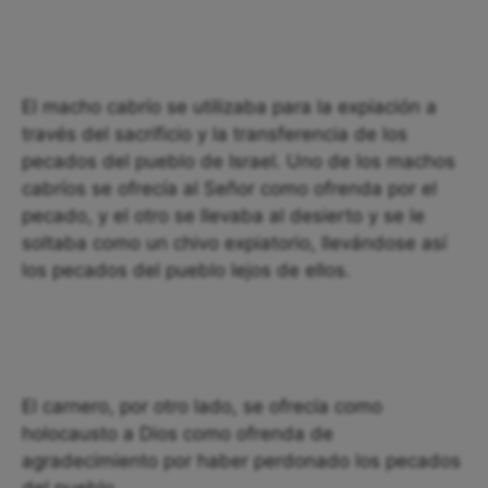
El macho cabrío se utilizaba para la expiación a
través del sacrificio y la transferencia de los
pecados del pueblo de Israel. Uno de los machos
cabríos se ofrecía al Señor como ofrenda por el
pecado, y el otro se llevaba al desierto y se le
soltaba como un chivo expiatorio, llevándose así
los pecados del pueblo lejos de ellos.
El carnero, por otro lado, se ofrecía como
holocausto a Dios como ofrenda de
agradecimiento por haber perdonado los pecados