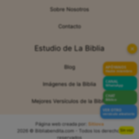
Sobre Nosotros
Contacto
Estudio de La Biblia
✕
Blog
APÓYANOS
Hazte miembro
CANAL
Imágenes de la Biblia
WhatsApp
CHAT
Bíblico
Mejores Versículos de la Biblia
VER OTRO
versículo aleatorio
Página web creada por:
Sitiova
Sin voz
2026 © Bibliabendita.com - Todos los derechos
reservados