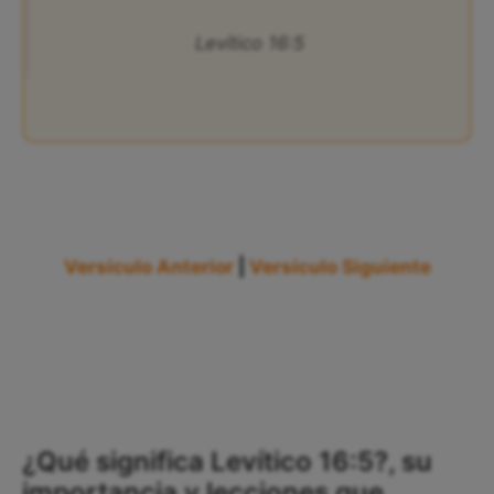
Levítico 16:5
Versículo Anterior
|
Versículo Siguiente
¿Qué significa Levítico 16:5?, su
importancia y lecciones que