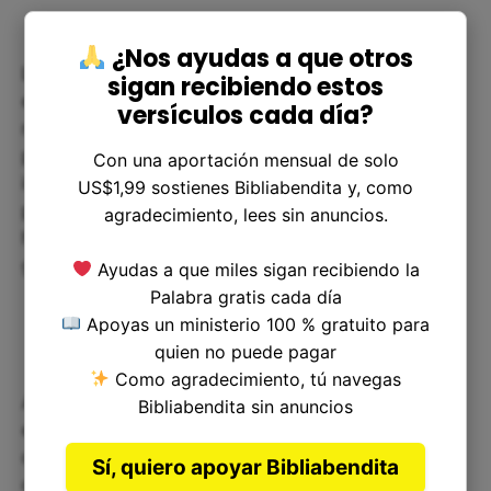
¿Nos ayudas a que otros
Levítico 16:5 nos enseña sobre las necesidades
sigan recibiendo estos
espirituales de renovación y purificación en
versículos cada día?
nuestras vidas. Algunas formas en las que
podemos aplicar este versículo a nuestras vidas
Con una aportación mensual de solo
incluyen el arrepentimiento y la búsqueda del
US$1,99 sostienes Bibliabendita y, como
perdón, la reconciliación con aquellos a quienes
agradecimiento, lees sin anuncios.
hemos dañado y la práctica de la humildad y la
gratitud.
Ayudas a que miles sigan recibiendo la
Palabra gratis cada día
Apoyas un ministerio 100 % gratuito para
quien no puede pagar
Como agradecimiento, tú navegas
Además, podemos recordar la importancia de ser
Bibliabendita sin anuncios
empáticos y considerados con los demás, al igual
que el chivo expiatorio que se llevó los pecados
Sí, quiero apoyar Bibliabendita
del pueblo. También podemos reflexionar sobre