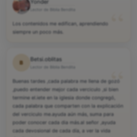
Yonder
“
Lector de Biblia Bendita
Los contenidos me edifican, aprendiendo
siempre un poco más.
Betsi.oblitas
B
“
Lector de Biblia Bendita
Buenas tardes ,cada palabra me llena de gozó
,puedo entender mejor cada verciculo ,si bien
termine el.iete en la iglesia donde congregó,
cada palabra que comparten con la explicación
del verciculo me.ayuda aún más, suma para
poder conocer cada dia más.al señor ,ayuda
cada devosional de cada día, a ver la vida