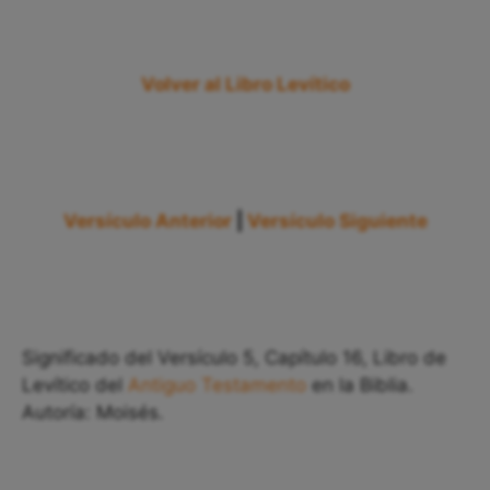
Volver al Libro Levítico
Versículo Anterior
|
Versículo Siguiente
Significado del Versículo 5, Capítulo 16, Libro de
Levítico del
Antiguo Testamento
en la Biblia.
Autoría: Moisés.