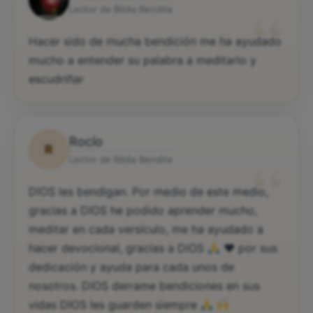
“
Lector de Biblia Bendita
Hacer sido de mucha bendición me ha ayudado
mucho a entender su palabra a meditarlo y
escudriñar
Rocío
R
“
Lector de Biblia Bendita
DIOS les bendigan. Por medio de este medio,
gracias a DIOS he podido aprender mucho,
meditar en cada versículo, me ha ayudado a
hacer devocional, gracias a DIOS
♥️
por sus
dedicación y ayuda para cada unos de
nosotros. DIOS derrame bendiciones en sus
vidas DIOS les guarden siempre