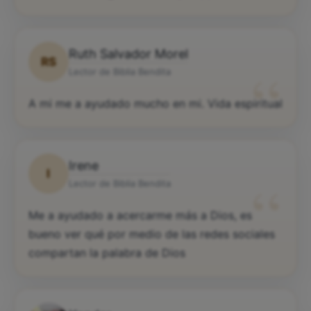
Ruth Salvador Morel
RS
“
Lector de Biblia Bendita
A mi me a ayudado mucho en mi. Vida espiritual
Irene
I
“
Lector de Biblia Bendita
Me a ayudado a acercarme más a Dios, es
bueno ver qué por medio de las redes sociales
compartan la palabra de Dios