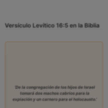
Versículo Levítico 16:5 en la Biblia
‘De la congregación de los hijos de Israel
tomará dos machos cabríos para la
expiación y un carnero para el holocausto.’