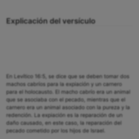
Explicación del versículo
En Levítico 16:5, se dice que se deben tomar dos
machos cabríos para la expiación y un carnero
para el holocausto. El macho cabrío era un animal
que se asociaba con el pecado, mientras que el
carnero era un animal asociado con la pureza y la
redención. La expiación es la reparación de un
daño causado, en este caso, la reparación del
pecado cometido por los hijos de Israel.